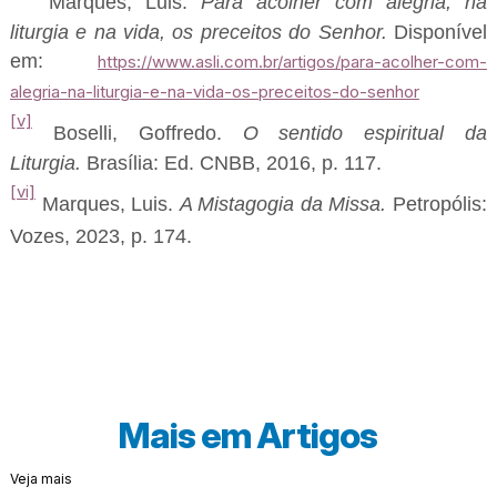
Marques, Luis.
Para acolher com alegria, na
liturgia e na vida, os preceitos do Senhor.
Disponível
em:
https://www.asli.com.br/artigos/para-acolher-com-
alegria-na-liturgia-e-na-vida-os-preceitos-do-senhor
[v]
Boselli, Goffredo.
O sentido espiritual da
Liturgia.
Brasília: Ed. CNBB, 2016, p. 117.
[vi]
Marques, Luis.
A Mistagogia da Missa.
Petropólis:
Vozes, 2023, p. 174.
Mais em
Artigos
Veja mais