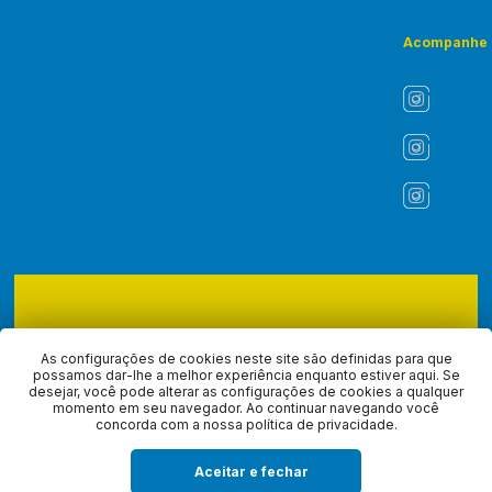
Acompanhe
Copyright © 2026 - ASLI - Associação dos Liturgistas do Brasil.
Todos os direitos reservados, navegando no site você aceita a
As configurações de cookies neste site são definidas para que
nossa
política de privacidade
.
possamos dar-lhe a melhor experiência enquanto estiver aqui. Se
desejar, você pode alterar as configurações de cookies a qualquer
momento em seu navegador. Ao continuar navegando você
Desenvolvido com
por
concorda com a nossa política de privacidade.
Aceitar e fechar