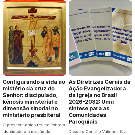
Configurando a vida ao
As Diretrizes Gerais da
mistério da cruz do
Ação Evangelizadora
Senhor: discipulado,
da Igreja no Brasil
kénosis ministerial e
2026-2032: Uma
dimensão sinodal no
síntese para as
ministério presbiteral
Comunidades
Paroquiais
O presente artigo reflete sobre a
identidade e a missão do
Desde o Concílio Vaticano II, a