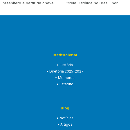
presbítero a partir da chave
Igreja Católica no Brasil, por
teológica…
meio da Conferência Nacional
dos B…
Institucional
• História
• Diretoria 2025-2027
• Membros
• Estatuto
Blog
• Notícias
• Artigos