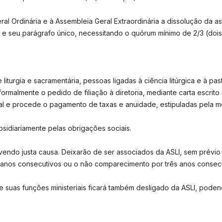
l Ordinária e à Assembleia Geral Extraordinária a dissolução da 
0º e seu parágrafo único, necessitando o quórum mínimo de 2/3 (doi
liturgia e sacramentária, pessoas ligadas à ciência litúrgica e à pas
formalmente o pedido de filiação à diretoria, mediante carta escri
l e procede o pagamento de taxas e anuidade, estipuladas pela 
idiariamente pelas obrigações sociais.
avendo justa causa. Deixarão de ser associados da ASLI, sem prévio
s anos consecutivos ou o não comparecimento por três anos consecu
 suas funções ministeriais ficará também desligado da ASLI, pode