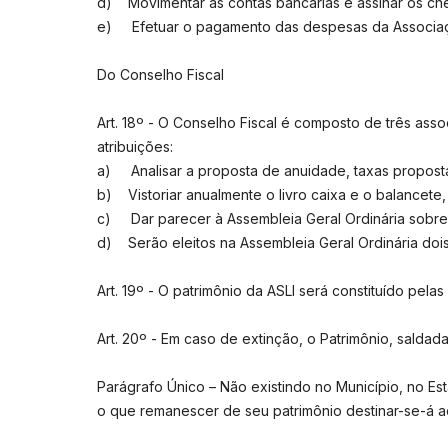
d) Movimentar as contas bancárias e assinar os ch
e) Efetuar o pagamento das despesas da Associa
Do Conselho Fiscal
Art. 18º - O Conselho Fiscal é composto de três ass
atribuições:
a) Analisar a proposta de anuidade, taxas proposta
b) Vistoriar anualmente o livro caixa e o balance
c) Dar parecer à Assembleia Geral Ordinária sobre
d) Serão eleitos na Assembleia Geral Ordinária dois
Art. 19º - O patrimônio da ASLI será constituído pe
Art. 20º - Em caso de extinção, o Patrimônio, saldada
Parágrafo Único – Não existindo no Município, no Esta
o que remanescer de seu patrimônio destinar-se-á ao 