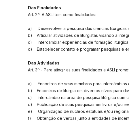
Das Finalidades
Art. 2º: A ASLI tem como finalidades:
a) Desenvolver a pesquisa das ciências litúrgicas n
b) Articular atividades de liturgistas visando a inte
c) Intercambiar experiências de formação litúrgica
d) Estabelecer contato e programar pesquisas e enco
Das Atividades
Art. 3º - Para atingir as suas finalidades a ASLI promo
a) Encontros de seus membros para intercâmbios de p
b) Encontros de liturgia em diversos níveis para div
c) Intercâmbio na área de pesquisa litúrgica com cent
d) Publicação de suas pesquisas em livros e/ou rev
e) Organização de núcleos estatuais e/ou regionais 
f) Obtenção de verbas junto a entidades de incentiv