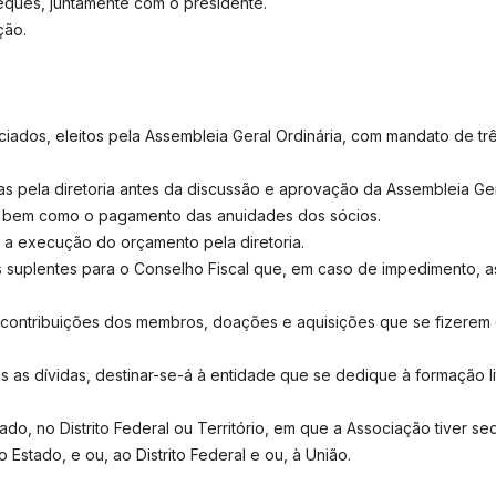
eques, juntamente com o presidente.
ção.
ociados, eleitos pela Assembleia Geral Ordinária, com mandato de t
s pela diretoria antes da discussão e aprovação da Assembleia Gera
te, bem como o pagamento das anuidades dos sócios.
 a execução do orçamento pela diretoria.
 suplentes para o Conselho Fiscal que, em caso de impedimento, as
las contribuições dos membros, doações e aquisições que se fizerem 
s as dívidas, destinar-se-á à entidade que se dedique à formação lit
do, no Distrito Federal ou Território, em que a Associação tiver sed
Estado, e ou, ao Distrito Federal e ou, à União.