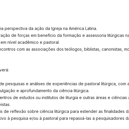
a perspectiva da ação da Igreja na América Latina.
gração de forças em benefício da formação e assessoria litúrgicas n
 em nível acadêmico e pastoral.
ntros com as associações dos teólogos, biblistas, canonistas, mora
verá:
esquisas e análises de experiências de pastoral litúrgica, com a 
ulgação e aprofundamento da ciência litúrgica.
ros de estudos ou institutos de liturgia e outras áreas e ciências a
istas.
de reflexão sobre ciência litúrgica para estender as finalidades 
o à pesquisa e/ou à pastoral para repassá-las a pesquisadores da 