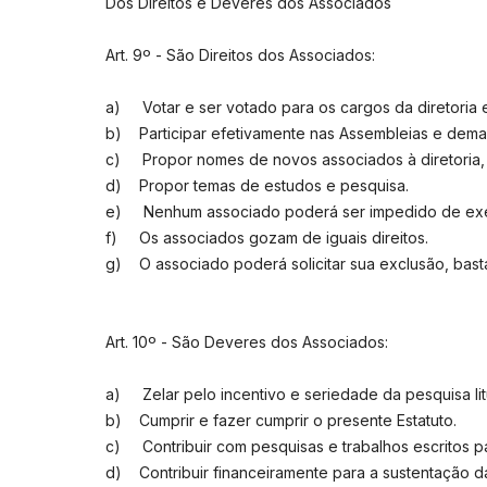
Dos Direitos e Deveres dos Associados
Art. 9º - São Direitos dos Associados:
a) Votar e ser votado para os cargos da diretoria e
b) Participar efetivamente nas Assembleias e demai
c) Propor nomes de novos associados à diretoria, 
d) Propor temas de estudos e pesquisa.
e) Nenhum associado poderá ser impedido de exerce
f) Os associados gozam de iguais direitos.
g) O associado poderá solicitar sua exclusão, basta
Art. 10º - São Deveres dos Associados:
a) Zelar pelo incentivo e seriedade da pesquisa lit
b) Cumprir e fazer cumprir o presente Estatuto.
c) Contribuir com pesquisas e trabalhos escritos p
d) Contribuir financeiramente para a sustentação d