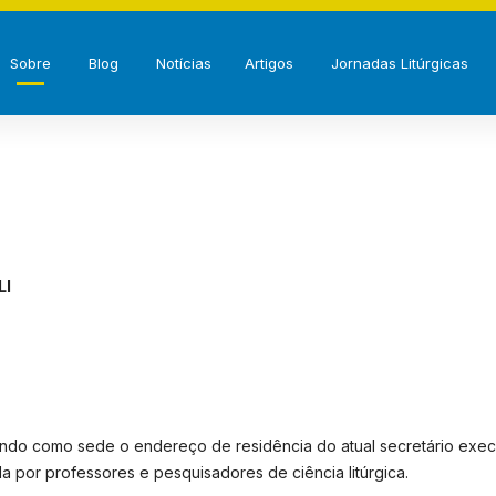
Sobre
Blog
Notícias
Artigos
Jornadas Litúrgicas
LI
, tendo como sede o endereço de residência do atual secretário execu
da por professores e pesquisadores de ciência litúrgica.