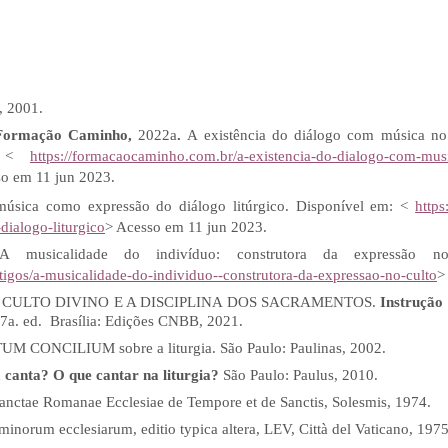
 2001.
Formação Caminho,
2022a
.
A existência do diálogo com música n
m: <
https://formacaocaminho.com.br/a-existencia-do-dialogo-com-musi
so em 11 jun 2023.
úsica como expressão do diálogo litúrgico. Disponível em: <
https
ialogo-liturgico
> Acesso em 11 jun 2023.
A musicalidade do indivíduo: construtora da expressão no
rtigos/a-musicalidade-do-individuo--construtora-da-expressao-no-culto
>
CULTO DIVINO E A DISCIPLINA DOS SACRAMENTOS.
Instrução
7a. ed. Brasília: Edições CNBB, 2021.
 CONCILIUM sobre a liturgia. São Paulo: Paulinas, 2002.
canta? O que cantar na liturgia?
São Paulo: Paulus, 2010.
ctae Romanae Ecclesiae de Tempore et de Sanctis, Solesmis, 1974.
inorum ecclesiarum, editio typica altera, LEV, Città del Vaticano, 197