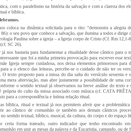
ica, com o paralelismo na história da salvação e com a clareza dos el
tual e bíblica.
elebramos.
nos coloca na dinâmica solicitada para o rito: “demonstra a alegria d
86): o seu povo que conhece a salvação, que ilumina a todos e dirige
teologia Paulina sobre a igreja – a Igreja corpo de Cristo (Cf. Rm 12,1-
l (cf. SC 26).
r já nos bastaria para fundamentar a ritualidade desse cântico para
nteressante que foi a minha primeira provocação para escrever esse text
 mãe Igreja sempre cuidadosa, nos deixa elementos primorosos para 
ara a o elenco das leituras, percebe-se o cuidado de não ter os vers
 texto proposto para a missa do dia salta do versículo sessenta e se
uma mera abreviação, mas abre justamente a possibilidade de uma co
conforme o sentido textual já observamos na breve análise do texto e 
 é própria do culto da missa associado com música (cf. CATA PRÊTA, 
to para a correspondência e íntima relação ritual.
ias bíblica, ritual e textual já nos permitem aferir que a problemátic
erir ao cântico de comunhão (e também aos demais cânticos proces
o sentido textual, bíblico, musical, da cultura, do corpo e do espaço li
e certa forma trateado, outro indicador que tenho encontrado e
comunhão em unir as mesas da palavra e da Eucaristia, cantando, ou de f