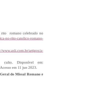
o rito romano celebrado no
ca-no-rito-catolico-romano-
://www.asli.com.br/artigos/a-
 culto. Disponível em:
 Acesso em 11 jun 2023.
 Geral do Missal Romano e
5