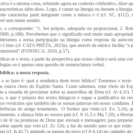
cerca é a mesma coisa, referindo agora ao contexto celebrativo, dizer q
aracterísticas além disso. Logo, é cantar na liturgia ou durante a liturg
o caracteriza parte integrante como a música o é (cf. SC, §112),
pel sem muito sentido.
, o corresponder: “1. Ser próprio, adequado ou proporcional. 2. Retri
00, p.188). Percebemos que o significado está muito mais apropriad
sideramos a nossa participação na liturgia como resposta da autocom
 Cristo (cf. CATA PRÊTA, 2023a), que através da música facilita “a p
o memorial” (FONSECA, 2010, p.57).
icar se o texto, a partir da perspectiva que nosso cântico será uma co
ologias ou é apenas uma questão de nomenclatura verbal.
bíblica: a nossa resposta.
 a se fazer é: qual a semântica deste texto bíblico? Tomemos o texto
ias estava cheio do Espírito Santo. Como sabemos, estar cheio do Esp
lta a ousadia de proclamar sobre as maravilhas de Deus (cf. At 4,31). 
, o que é próprio dos textos litúrgicos e segue a justificativa da e
 nos versículos que também são as nossas palavras em nosso cotidiano.
ferências do antigo testamento. O Senhor que visita (cf. Ex. 3,16), q
mento, a aliança feita ao nossos pais (cf. Jr 11,5 e Mq 7,20), a libert
o de fé na promessa de Deus que enviará o mensageiro para preparar
obre aquele que vem (cf. Zc 3,8), a luz do mundo para os que estão na
ras (cf. Is 42,7), guiando os passos do povo (cf Jr 6,14) no caminho da p