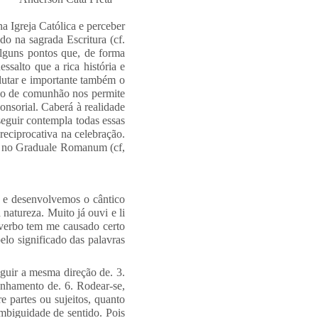
a Igreja Católica e perceber
do na sagrada Escritura (cf.
alguns pontos que, de forma
ssalto que a rica história e
alutar e importante também o
ico de comunhão nos permite
ponsorial. Caberá à realidade
seguir contempla todas essas
reciprocativa na celebração.
mo no Graduale Romanum (cf,
s e desenvolvemos o cântico
natureza. Muito já ouvi e li
verbo tem me causado certo
elo significado das palavras
eguir a mesma direção de. 3.
anhamento de. 6. Rodear-se,
 partes ou sujeitos, quanto
mbiguidade de sentido. Pois