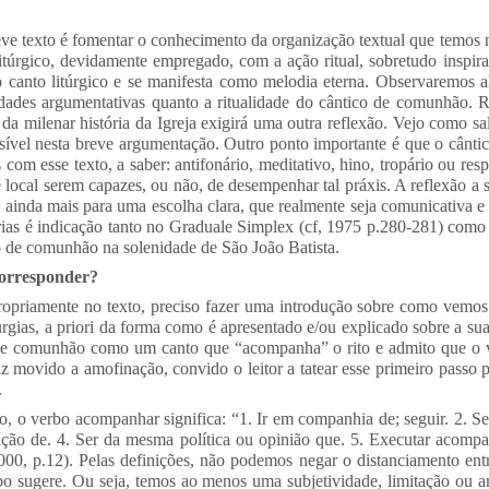
ve texto é fomentar o conhecimento da organização textual que temos n
túrgico, devidamente empregado, com a ação ritual, sobretudo inspira
 canto litúrgico e se manifesta como melodia eterna. Observaremos 
idades argumentativas quanto a ritualidade do cântico de comunhão. Re
 da milenar história da Igreja exigirá uma outra reflexão. Vejo como s
ssível nesta breve argumentação. Outro ponto importante é que o cânt
 com esse texto, a saber: antifonário, meditativo, hino, tropário ou res
e local serem capazes, ou não, de desempenhar tal práxis. A reflexão a 
o ainda mais para uma escolha clara, que realmente seja comunicativa e 
rias é indicação tanto no Graduale Simplex (cf, 1975 p.280-281) co
o de comunhão na solenidade de São João Batista.
orresponder?
ropriamente no texto, preciso fazer uma introdução sobre como vemo
gias, a priori da forma como é apresentado e/ou explicado sobre a sua 
 de comunhão como um canto que “acompanha” o rito e admito que o 
z movido a amofinação, convido o leitor a tatear esse primeiro passo p
.
o, o verbo acompanhar significa: “1. Ir em companhia de; seguir. 2. S
ção de. 4. Ser da mesma política ou opinião que. 5. Executar acomp
0, p.12). Pelas definições, não podemos negar o distanciamento entre
o sugere. Ou seja, temos ao menos uma subjetividade, limitação ou a