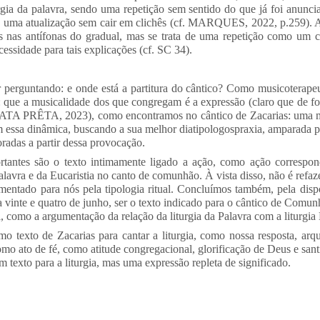
rgia da palavra, sendo uma repetição sem sentido do que já foi anuncia
a uma atualização sem cair em clichês (cf. MARQUES, 2022, p.259).
s nas antífonas do gradual, mas se trata de uma repetição como um c
ssidade para tais explicações (cf. SC 34).
r perguntando: e onde está a partitura do cântico? Como musicoterapeu
: que a musicalidade dos que congregam é a expressão (claro que de fo
 CATA PRÊTA, 2023), como encontramos no cântico de Zacarias: uma me
 essa dinâmica, buscando a sua melhor diatipologospraxia, amparada pela
radas a partir dessa provocação.
rtantes são o texto intimamente ligado a ação, como ação correspon
avra e da Eucaristia no canto de comunhão. À vista disso, não é refazer
umentado para nós pela tipologia ritual. Concluímos também, pela disp
a vinte e quatro de junho, ser o texto indicado para o cântico de Comunh
 como a argumentação da relação da liturgia da Palavra com a liturgia 
mo texto de Zacarias para cantar a liturgia, como nossa resposta, arq
omo ato de fé, como atitude congregacional, glorificação de Deus e san
m texto para a liturgia, mas uma expressão repleta de significado.