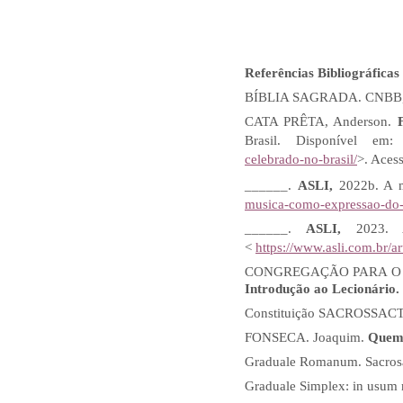
Referências Bibliográficas
BÍBLIA SAGRADA. CNBB,
CATA PRÊTA, Anderson.
Brasil. Disponível e
celebrado-no-brasil/
>. Aces
______.
ASLI,
2022b. A m
musica-como-expressao-do-d
______.
ASLI,
2023. 
<
https://www.asli.com.br/a
CONGREGAÇÃO PARA O 
Introdução ao Lecionário.
Constituição SACROSSACTUM
FONSECA. Joaquim.
Quem 
Graduale Romanum. Sacrosan
Graduale Simplex: in usum m