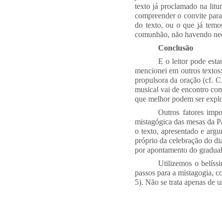
texto já proclamado na litu
compreender o convite par
do texto, ou o que já temo
comunhão, não havendo nece
Conclusão
E o leitor pode esta
mencionei em outros textos
propulsora da oração (cf.
musical vai de encontro com
que melhor podem ser explo
Outros fatores impo
mistagógica das mesas da Pal
o texto, apresentado e arg
próprio da celebração do di
por apontamento do gradual,
Utilizemos o belíssi
passos para a mistagogia, c
5). Não se trata apenas de u