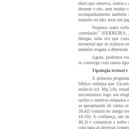
dizer que observa, rodeia e 
durante o rito, sem muitas c
acompanhamento também nã
estando ou não, teria um pa
Vejamos outro verbo
correlação.” (FERREIRA, 20
liturgia, uma vez que con
memorial que se realizou em
também resgata a dimensã
Agora, podemos verif
se converge com outras tip
Tipologia textual e 
A primeira pergunta
bíblico enfatiza que Zacar
anúncio (cf. Mq 3,8), ressa
encontramos logo um elogio
razões e motivos relatados
se apropriando de várias re
26,42) comum no antigo testa
16-18). A confiança, um at
40,3) e comunicar a todos s
cura para as diversas ceguei