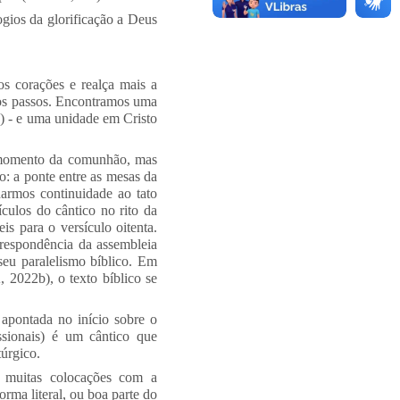
ogios da glorificação a Deus
os corações e realça mais a
 os passos. Encontramos uma
8) - e uma unidade em Cristo
 o momento da comunhão, mas
o: a ponte entre as mesas da
darmos continuidade ao tato
ículos do cântico no rito da
is para o versículo oitenta.
rrespondência da assembleia
seu paralelismo bíblico. Em
2022b), o texto bíblico se
a apontada no início sobre o
sionais) é um cântico que
túrgico.
m muitas colocações com a
orma literal, ou boa parte do