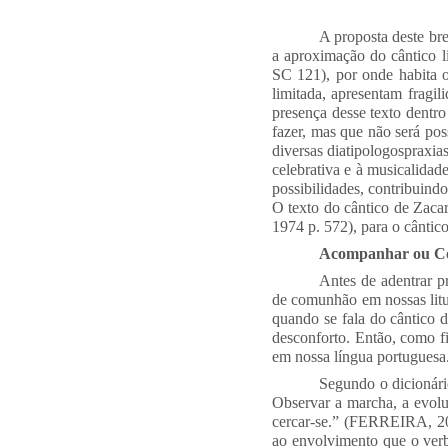
A proposta deste bre
a aproximação do cântico li
SC 121), por onde habita o
limitada, apresentam fragil
presença desse texto dentro
fazer, mas que não será po
diversas diatipologospraxias
celebrativa e à musicalidad
possibilidades, contribuind
O texto do cântico de Zaca
1974 p. 572), para o cântic
Acompanhar ou C
Antes de adentrar p
de comunhão em nossas litur
quando se fala do cântico
desconforto. Então, como fi
em nossa língua portuguesa
Segundo o dicionári
Observar a marcha, a evolu
cercar-se.” (FERREIRA, 200
ao envolvimento que o verb