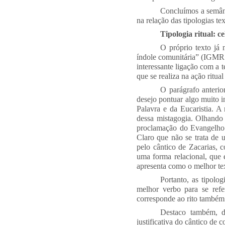
Concluímos a semânt
na relação das tipologias tex
Tipologia ritual: c
O próprio texto já 
índole comunitária” (IGMR 
interessante ligação com a 
que se realiza na ação ritua
O parágrafo anterio
desejo pontuar algo muito i
Palavra e da Eucaristia. A
dessa mistagogia. Olhando p
proclamação do Evangelho. O
Claro que não se trata de 
pelo cântico de Zacarias, 
uma forma relacional, que
apresenta como o melhor tex
Portanto, as tipolog
melhor verbo para se ref
corresponde ao rito também n
Destaco também, d
justificativa do cântico de 