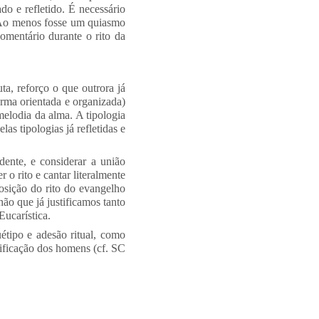
do e refletido. É necessário
 Ao menos fosse um quiasmo
omentário durante o rito da
ta, reforço o que outrora já
rma orientada e organizada)
lodia da alma. A tipologia
s tipologias já refletidas e
dente, e considerar a união
 o rito e cantar literalmente
osição do rito do evangelho
ão que já justificamos tanto
Eucarística.
uétipo e adesão ritual, como
tificação dos homens (cf. SC