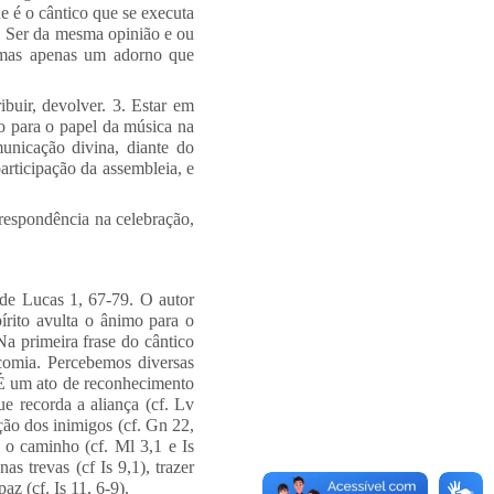
ue é o cântico que se executa
ia. Ser da mesma opinião e ou
 mas apenas um adorno que
buir, devolver. 3. Estar em
o para o papel da música na
unicação divina, diante do
articipação da assembleia, e
rrespondência na celebração,
 de Lucas 1, 67-79. O autor
írito avulta o ânimo para o
Na primeira frase do cântico
ncomia. Percebemos diversas
 É um ato de reconhecimento
ue recorda a aliança (cf. Lv
ação dos inimigos (cf. Gn 22,
 o caminho (cf. Ml 3,1 e Is
s trevas (cf Is 9,1), trazer
az (cf. Is 11, 6-9).