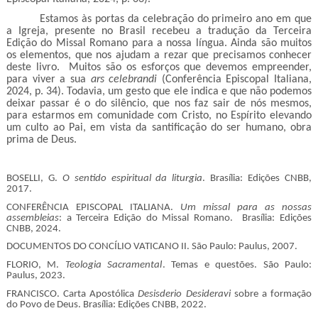
Estamos às portas da celebração do primeiro ano em que
a Igreja, presente no Brasil recebeu a tradução da Terceira
Edição do Missal Romano para a nossa língua. Ainda são muitos
os elementos, que nos ajudam a rezar que precisamos conhecer
deste livro. Muitos são os esforços que devemos empreender,
para viver a sua
ars celebrandi
(Conferência Episcopal Italiana,
2024, p. 34). Todavia, um gesto que ele indica e que não podemos
deixar passar é o do silêncio, que nos faz sair de nós mesmos,
para estarmos em comunidade com Cristo, no Espírito elevando
um culto ao Pai, em vista da santificação do ser humano, obra
prima de Deus.
BOSELLI, G.
O sentido espiritual da liturgia
. Brasília: Edições CNBB,
2017.
CONFERÊNCIA EPISCOPAL ITALIANA.
Um missal para as nossas
assembleias
: a Terceira Edição do Missal Romano. Brasília: Edições
CNBB, 2024.
DOCUMENTOS DO CONCÍLIO VATICANO II. São Paulo: Paulus, 2007.
FLORIO, M.
Teologia Sacramental
. Temas e questões. São Paulo:
Paulus, 2023.
FRANCISCO. Carta Apostólica
Desisderio Desideravi
sobre a formação
do Povo de Deus. Brasília: Edições CNBB, 2022.