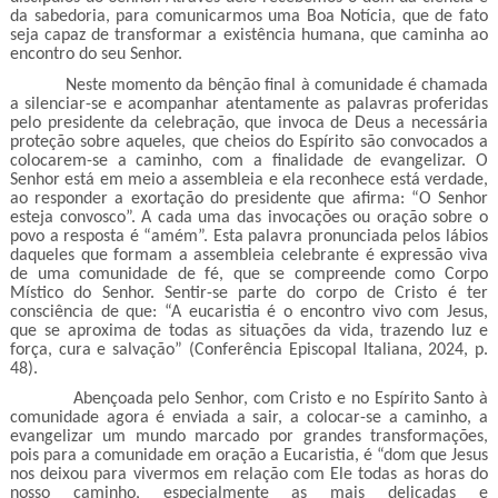
da sabedoria, para comunicarmos uma Boa Notícia, que de fato
seja capaz de transformar a existência humana, que caminha ao
encontro do seu Senhor.
Neste momento da bênção final à comunidade é chamada
a silenciar-se e acompanhar atentamente as palavras proferidas
pelo presidente da celebração, que invoca de Deus a necessária
proteção sobre aqueles, que cheios do Espírito são convocados a
colocarem-se a caminho, com a finalidade de evangelizar. O
Senhor está em meio a assembleia e ela reconhece está verdade,
ao responder a exortação do presidente que afirma: “O Senhor
esteja convosco”. A cada uma das invocações ou oração sobre o
povo a resposta é “amém”. Esta palavra pronunciada pelos lábios
daqueles que formam a assembleia celebrante é expressão viva
de uma comunidade de fé, que se compreende como Corpo
Místico do Senhor. Sentir-se parte do corpo de Cristo é ter
consciência de que: “A eucaristia é o encontro vivo com Jesus,
que se aproxima de todas as situações da vida, trazendo luz e
força, cura e salvação” (Conferência Episcopal Italiana, 2024, p.
48).
Abençoada pelo Senhor, com Cristo e no Espírito Santo à
comunidade agora é enviada a sair, a colocar-se a caminho, a
evangelizar um mundo marcado por grandes transformações,
pois para a comunidade em oração a Eucaristia, é “dom que Jesus
nos deixou para vivermos em relação com Ele todas as horas do
nosso caminho, especialmente as mais delicadas e