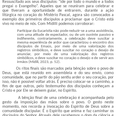
Ressuscitado aos seus discípulos: “ide por todo o mundo e a todos
pregai o Evangelho”. Aqueles que se reuniram para celebrar e
que tiveram a oportunidade de entrarem, durante a ação
litúrgica no coração do Mistério Pascal, agora são convocados a
exemplo dos primeiros discípulos a proclamar que o Cristo está
vivo no meio de nós. Com Midilli podemos corroborar:
Participar da Eucaristia não pode reduzir-se a uma assistência,
com uma atitude de espectador, ou de um ouvinte passivo e
indiferente, contrariamente, a celebração deve suscitar a
mesma experiência de ardor que caracterizou o encontro dos
discípulos de Emaús, por meio de uma valorização dos
registros simbólicos, e deve suscitar no coração o desejo de
anunciar, por meio de uma valorização dos registros
simbólicos, e deve suscitar no coração o desejo e de servir aos
irmãos (Midili, 2023, p. 52).
Os ritos finais são marcados pela bênção sobre o povo de
Deus, que está reunido em assembleia e do seu envio, como
comunidade, que no partir do pão sentiu arder o seu coração, por
isso, não é possível voltar atrás. É preciso colocar-se a caminho, a
fim de que outros, pelo testemunho dos discípulos conheçam a
Cristo e por Ele se deixem guiar, no Espírito.
A bênção final de uma celebração é acompanhada pelo
gesto da imposição das mãos sobre o povo. O gesto neste
momento, nos recorda a invocação do Espírito de Deus sobre a
comunidade discipular. É o Espírito que anima e faz caminhar os
discípulos do Senhor. Através dele recebemos o dom da ciência e