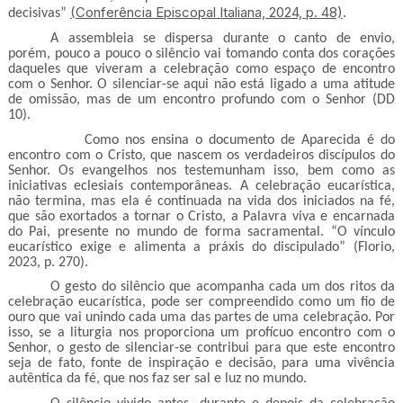
(Conferência Episcopal Italiana, 2024, p. 48)
decisivas”
.
A assembleia se dispersa durante o canto de envio,
porém, pouco a pouco o silêncio vai tomando conta dos corações
daqueles que viveram a celebração como espaço de encontro
com o Senhor. O silenciar-se aqui não está ligado a uma atitude
de omissão, mas de um encontro profundo com o Senhor (DD
10).
Como nos ensina o documento de Aparecida é do
encontro com o Cristo, que nascem os verdadeiros discípulos do
Senhor. Os evangelhos nos testemunham isso, bem como as
iniciativas eclesiais contemporâneas. A celebração eucarística,
não termina, mas ela é continuada na vida dos iniciados na fé,
que são exortados a tornar o Cristo, a Palavra viva e encarnada
do Pai, presente no mundo de forma sacramental. “O vínculo
eucarístico exige e alimenta a práxis do discipulado” (Florio,
2023, p. 270).
O gesto do silêncio que acompanha cada um dos ritos da
celebração eucarística, pode ser compreendido como um fio de
ouro que vai unindo cada uma das partes de uma celebração. Por
isso, se a liturgia nos proporciona um profícuo encontro com o
Senhor, o gesto de silenciar-se contribui para que este encontro
seja de fato, fonte de inspiração e decisão, para uma vivência
autêntica da fé, que nos faz ser sal e luz no mundo.