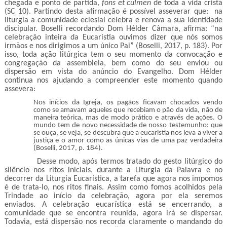
chegada e ponto de partida,
fons et culmen
de toda a vida cristã
(SC 10). Partindo desta afirmação é possível asseverar que: na
liturgia a comunidade eclesial celebra e renova a sua identidade
discipular. Boselli recordando Dom Hélder Câmara, afirma: “na
celebração inteira da Eucaristia ouvimos dizer que nós somos
irmãos e nos dirigimos a um único Pai” (Boselli, 2017, p. 183). Por
isso, toda ação litúrgica tem o seu momento da convocação e
congregação da assembleia, bem como do seu enviou ou
dispersão em vista do anúncio do Evangelho. Dom Hélder
continua nos ajudando a compreender este momento quando
assevera:
Nos inícios da Igreja, os pagãos ficavam chocados vendo
como se amavam aqueles que recebiam o pão da vida, não de
maneira teórica, mas de modo prático e através de ações. O
mundo tem de novo necessidade de nosso testemunho: que
se ouça, se veja, se descubra que a eucaristia nos leva a viver a
justiça e o amor como as únicas vias de uma paz verdadeira
(Boselli, 2017, p. 184).
Desse modo, após termos tratado do gesto litúrgico do
silêncio nos ritos iniciais, durante a Liturgia da Palavra e no
decorrer da Liturgia Eucarística, a tarefa que agora nos impomos
é de trata-lo, nos ritos finais. Assim como fomos acolhidos pela
Trindade ao início da celebração, agora por ela seremos
enviados. A celebração eucarística está se encerrando, a
comunidade que se encontra reunida, agora irá se dispersar.
Todavia, está dispersão nos recorda claramente o mandando do