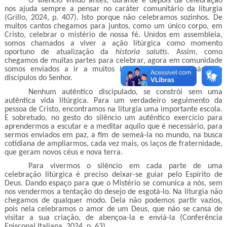
O silêncio vivido antes, durante e depois da celebração
nos ajuda sempre a pensar no caráter comunitário da liturgia
(Grillo, 2024, p. 407). Isto porque não celebramos sozinhos. De
muitos cantos chegamos para juntos, como um único corpo, em
Cristo, celebrar o mistério de nossa fé. Unidos em assembleia,
somos chamados a viver a ação litúrgica como momento
oportuno de atualização da
historia salutis
. Assim, como
chegamos de muitas partes para celebrar, agora em comunidade
somos enviados a ir a muitos lugares como missionários e
discípulos do Senhor.
Nenhum autêntico discipulado, se constrói sem uma
autêntica vida litúrgica. Para um verdadeiro seguimento da
pessoa de Cristo, encontramos na liturgia uma importante escola.
E sobretudo, no gesto do silêncio um autêntico exercício para
aprendermos a escutar e a meditar aquilo que é necessário, para
sermos enviados em paz, a fim de semeá-la no mundo, na busca
cotidiana de ampliarmos, cada vez mais, os laços de fraternidade,
que geram novos céus e nova terra.
Para vivermos o silêncio em cada parte de uma
celebração litúrgica é preciso deixar-se guiar pelo Espírito de
Deus. Dando espaço para que o Mistério se comunica a nós, sem
nos vendermos a tentação do desejo de esgotá-lo. Na liturgia não
chegamos de qualquer modo. Dela não podemos partir vazios,
pois nela celebramos o amor de um Deus, que não se cansa de
visitar a sua criação, de abençoa-la e enviá-la (Conferência
Episcopal Italiana, 2024, p. 63).