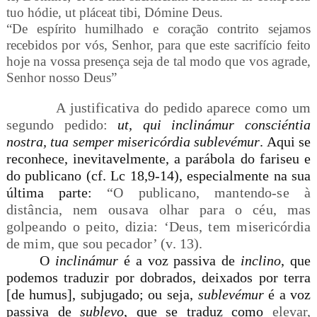
tuo hódie, ut pláceat tibi, Dómine Deus.
“De espírito humilhado e coração contrito sejamos
recebidos por vós, Senhor, para que este sacrifício feito
hoje na vossa presença seja de tal modo que vos agrade,
Senhor nosso Deus”
A justificativa do pedido aparece como um
segundo pedido:
ut, qui inclinámur consciéntia
nostra,
tua semper misericórdia sublevémur
. Aqui se
reconhece, inevitavelmente, a parábola do fariseu e
do publicano (cf. Lc 18,9-14), especialmente na sua
última parte:
“O publicano, mantendo-se à
distância, nem ousava olhar para o céu, mas
golpeando o peito, dizia: ‘Deus, tem misericórdia
de mim, que sou pecador’ (v. 13).
O
inclinámur
é a voz passiva de
inclino
, que
podemos traduzir por dobrados, deixados por terra
[de humus], subjugado; ou seja,
sublevémur
é a voz
passiva de
sublevo
, que se traduz como
elevar,