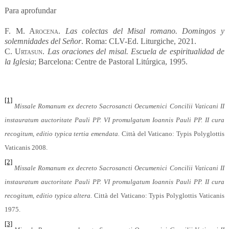
Para aprofundar
F. M. Arocena
.
Las colectas del Misal romano. Domingos y
solemnidades del Señor
. Roma: CLV-Ed. Liturgiche, 2021.
C.
Urtasun
.
Las oraciones del misal. Escuela de espiritualidad de
la Iglesia
; Barcelona: Centre de Pastoral Litúrgica, 1995.
[1]
Missale Romanum ex decreto Sacrosancti Oecumenici Concilii Vaticani II
instauratum auctoritate Pauli PP. VI promulgatum Ioannis Pauli PP. II cura
recogitum,
editio typica tertia emendata.
Città del Vaticano: Typis Polyglottis
Vaticanis 2008.
[2]
Missale Romanum ex decreto Sacrosancti Oecumenici Concilii Vaticani II
instauratum auctoritate Pauli PP. VI promulgatum Ioannis Pauli PP. II cura
recogitum,
editio typica altera.
Città del Vaticano: Typis Polyglottis Vaticanis
1975.
[3]