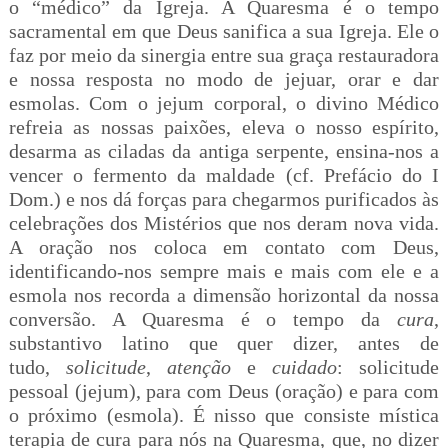
o “médico” da Igreja. A Quaresma é o tempo
sacramental em que Deus sanifica a sua Igreja. Ele o
faz por meio da sinergia entre sua graça restauradora
e nossa resposta no modo de jejuar, orar e dar
esmolas. Com o jejum corporal, o divino Médico
refreia as nossas paixões, eleva o nosso espírito,
desarma as ciladas da antiga serpente, ensina-nos a
vencer o fermento da maldade (cf. Prefácio do I
Dom.) e nos dá forças para chegarmos purificados às
celebrações dos Mistérios que nos deram nova vida.
A oração nos coloca em contato com Deus,
identificando-nos sempre mais e mais com ele e a
esmola nos recorda a dimensão horizontal da nossa
conversão. A Quaresma é o tempo da
cura
,
substantivo latino que quer dizer, antes de
tudo,
solicitude
,
atenção
e
cuidado
: solicitude
pessoal (jejum), para com Deus (oração) e para com
o próximo (esmola). É nisso que consiste mística
terapia de cura para nós na Quaresma, que, no dizer