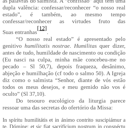
as palavras do salmista. A “confissão” aqui tem uma
dupla valência: confessar/reconhecer “o nosso real
estado”, é também, ao mesmo tempo
confessar/reconhecer as virtudes fruto das
[12]
Suas
entranhas
.
“O nosso real estado” é apresentado pelo
genitivo
humilitatis nostrae
.
Humilitas
quer dizer,
antes de tudo,
humildade de nascimento ou condição
(Eu nasci na culpa, minha mãe concebeu-me no
pecado – Sl 50,7), depois fraqueza, desânimo,
abjeção e humilhação (cf todo o salmo 50). A Igreja
diz como o salmista “Senhor, diante de vós estão
todos os meus desejos, e meu gemido não vos é
oculto” (Sl 37,10).
Do tesouro eucológico da liturgia parece
ressoar uma das secretas do ofertório da Missa:
In spíritu humilitátis et in ánimo contrito suscipiámur a
te, Dómine; et sic fiat sacrifícium nostrum in conspéctu