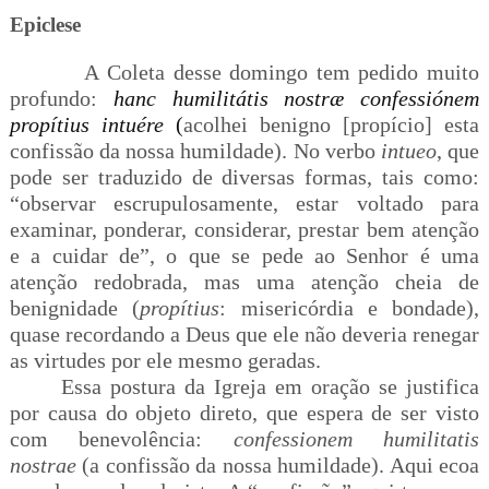
Epiclese
A Coleta desse domingo tem pedido muito
profundo:
hanc humilitátis nostræ confessiónem
propítius intuére
(
acolhei benigno [propício] esta
confissão da nossa humildade). No verbo
intueo
, que
pode ser traduzido de diversas formas, tais como
:
“observar escrupulosamente, estar voltado para
examinar, ponderar, considerar, prestar bem atenção
e a cuidar de”, o que se pede ao Senhor é uma
atenção redobrada, mas uma atenção cheia de
benignidade (
propítius
: misericórdia e bondade),
quase recordando a Deus que ele não deveria renegar
as virtudes por ele mesmo geradas.
Essa postura da Igreja em oração se justifica
por causa do objeto direto, que espera de ser visto
com benevolência:
confessionem humilitatis
nostrae
(a confissão da nossa humildade). Aqui ecoa