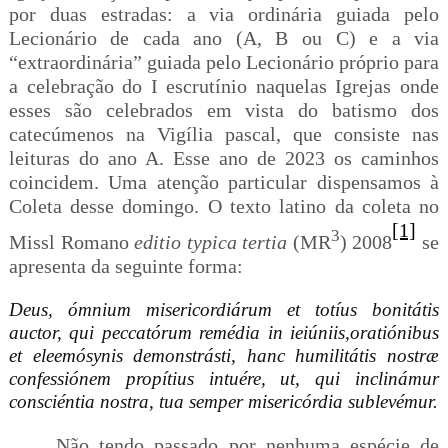
por duas estradas: a via ordinária guiada pelo
Lecionário de cada ano (A, B ou C) e a via
“extraordinária” guiada pelo Lecionário próprio para
a celebração do I escrutínio naquelas Igrejas onde
esses são celebrados em vista do batismo dos
catecúmenos na Vigília pascal, que consiste nas
leituras do ano A. Esse ano de 2023 os caminhos
coincidem. Uma atenção particular dispensamos à
Coleta desse domingo. O texto latino da coleta no
[1]
3
Missl Romano
editio typica tertia
(MR
) 2008
se
apresenta da seguinte forma:
Deus, ómnium misericordiárum et totíus bonitátis
auctor,
qui peccatórum remédia in ieiúniis,oratiónibus
et eleemósynis demonstrásti, hanc humilitátis nostræ
confessiónem propítius intuére, ut, qui inclinámur
consciéntia nostra, tua semper misericórdia sublevémur.
Não tendo passado por nenhuma espécie de