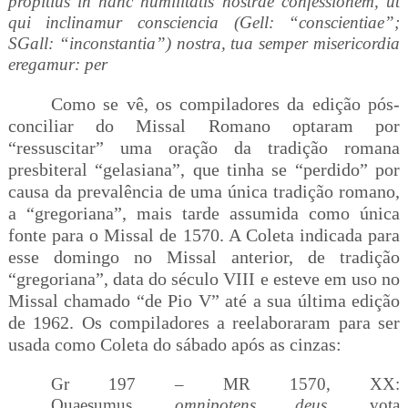
propitius in hanc humilitatis nostrae confessionem, ut
qui inclinamur consciencia (Gell: “conscientiae”;
SGall: “inconstantia”) nostra, tua semper misericordia
eregamur: per
Como se vê, os compiladores da edição pós-
conciliar do Missal Romano optaram por
“ressuscitar” uma oração da tradição romana
presbiteral “gelasiana”, que tinha se “perdido” por
causa da prevalência de uma única tradição romano,
a “gregoriana”, mais tarde assumida como única
fonte para o Missal de 1570. A Coleta indicada para
esse domingo no Missal anterior, de tradição
“gregoriana”, data do século VIII e esteve em uso no
Missal chamado “de Pio V” até a sua última edição
de 1962. Os compiladores a reelaboraram para ser
usada como Coleta do sábado após as cinzas:
Gr 197 – MR 1570, XX:
Quaesumus,
omnipotens deus
, vota