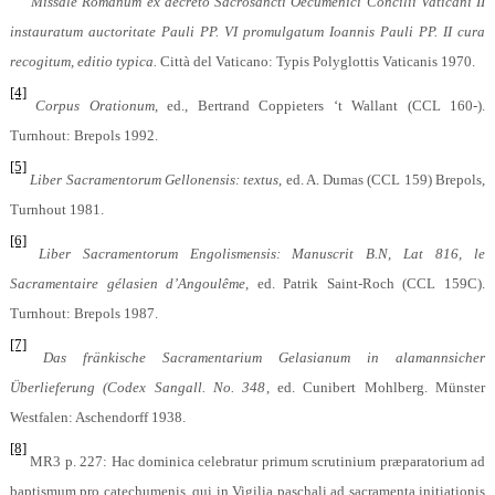
Missale Romanum ex decreto Sacrosancti Oecumenici Concilii Vaticani II
instauratum auctoritate Pauli PP. VI promulgatum Ioannis Pauli PP. II cura
recogitum,
editio typica.
Città del Vaticano: Typis Polyglottis Vaticanis 1970.
[4]
Corpus Orationum
, ed., Bertrand Coppieters ‘t Wallant (CCL 160-).
Turnhout: Brepols 1992.
[5]
Liber Sacramentorum Gellonensis: textus
, ed. A. Dumas (CCL 159) Brepols,
Turnhout 1981.
[6]
Liber Sacramentorum Engolismensis: Manuscrit B.N, Lat 816, le
Sacramentaire gélasien d’Angoulême
, ed.
Patrik Saint-Roch (CCL 159C).
Turnhout: Brepols 1987.
[7]
Das fränkische Sacramentarium Gelasianum in alamannsicher
Überlieferung (Codex Sangall. No. 348
, ed. Cunibert Mohlberg. Münster
Westfalen: Aschendorff 1938.
[8]
MR3 p. 227: Hac dominica celebratur primum scrutinium præparatorium ad
baptismum pro catechumenis, qui in Vigilia paschali ad sacramenta initiationis