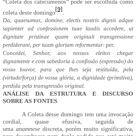
“Coleta dos catecúmenos” pode ser escolhida como
[9]
coleta deste domingo
.
Da, quaesumus, domine, electis nostris dignis adque
sapienter ad confessionem tuae laudis accedere, ut
dignitate pristinae quam originali transgressione
perdiderant, per tuam gloriam reformentur: per.
Concedei, Senhor, aos nossos eleitos chegar
dignamente e com sabedoria à confissão (expressão) do
vosso louvor, para que lhes seja restituída, pela
(virtude/força) de vossa glória, a dignidade (primitiva),
perdida pela transgressão original.
ANÁLISE DA ESTRUTURA E DISCURSO
SOBRE AS FONTES
A Coleta desse domingo tem uma invocação
cordial, quase efusiva, seguida de
uma
anamnese
discreta, porém muito significativa,
para desembocar num duplo pedido que está muito