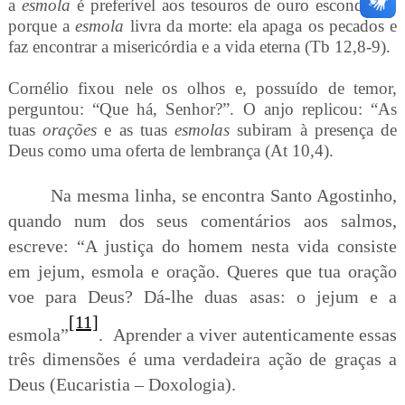
a
esmola
é preferível aos tesouros de ouro escondidos,
porque a
esmola
livra da morte: ela apaga os pecados e
faz encontrar a misericórdia e a vida eterna (Tb 12,8-9).
Cornélio fixou nele os olhos e, possuído de temor,
perguntou: “Que há, Senhor?”. O anjo replicou: “As
tuas
orações
e as tuas
esmolas
subiram à presença de
Deus como uma oferta de lembrança (At 10,4).
Na mesma linha, se encontra Santo Agostinho,
quando num dos seus comentários aos salmos,
escreve: “A justiça do homem nesta vida consiste
em jejum, esmola e oração. Queres que tua oração
voe para Deus? Dá-lhe duas asas: o jejum e a
[11]
esmola”
. Aprender a viver autenticamente essas
três dimensões é uma verdadeira ação de graças a
Deus (Eucaristia – Doxologia).