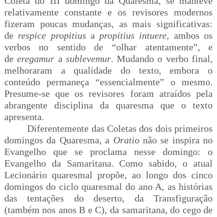
Coleta do III domingo da Quaresma, se manteve
relativamente constante e os revisores modernos
fizeram poucas mudanças, as mais significativas:
de
respice propitius
a
propitius intuere
, ambos os
verbos no sentido de “olhar atentamente”, e
de
eregamur
a
sublevemur
. Mudando o verbo final,
melhoraram a qualidade do texto, embora o
conteúdo permaneça “essencialmente” o mesmo.
Presume-se que os revisores foram atraídos pela
abrangente disciplina da quaresma que o texto
apresenta.
Diferentemente das Coletas dos dois primeiros
domingos da Quaresma, a
Oratio
não se inspira no
Evangelho que se proclama nesse domingo: o
Evangelho da Samaritana. Como sabido, o atual
Lecionário quaresmal propõe, ao longo dos cinco
domingos do ciclo quaresmal do ano A, as histórias
das tentações do deserto, da Transfiguração
(também nos anos B e C), da samaritana, do cego de