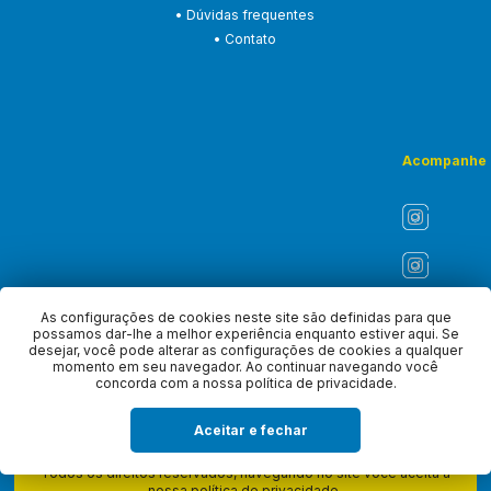
• Dúvidas frequentes
• Contato
Acompanhe
As configurações de cookies neste site são definidas para que
possamos dar-lhe a melhor experiência enquanto estiver aqui. Se
desejar, você pode alterar as configurações de cookies a qualquer
momento em seu navegador. Ao continuar navegando você
concorda com a nossa política de privacidade.
Aceitar e fechar
Copyright © 2026 - ASLI - Associação dos Liturgistas do Brasil.
Todos os direitos reservados, navegando no site você aceita a
nossa
política de privacidade
.