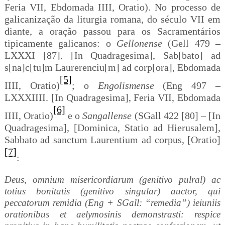
Feria VII, Ebdomada IIII, Oratio). No processo de
galicanização da liturgia romana, do século VII em
diante, a oração passou para os Sacramentários
tipicamente galicanos: o
Gellonense
(Gell 479 –
LXXXI [87]. [In Quadragesima], Sab[bato] ad
s[na]c[tu]m Laurerenciu[m] ad corp[ora], Ebdomada
[5]
IIII, Oratio)
; o
Engolismense
(Eng 497 –
LXXXIIII.
[In Quadragesima], Feria VII, Ebdomada
[6]
IIII, Oratio)
e o
Sangallense
(SGall 422 [80] – [In
Quadragesima], [Dominica, Statio ad Hierusalem],
Sabbato ad sanctum Laurentium ad corpus, [Oratio]
[7]
:
Deus, omnium misericordiarum (genitivo pulral) ac
totius bonitatis (genitivo singular) auctor, qui
peccatorum remidia (Eng + SGall: “remedia”) ieiuniis
orationibus et aelymosinis demonstrasti: respice