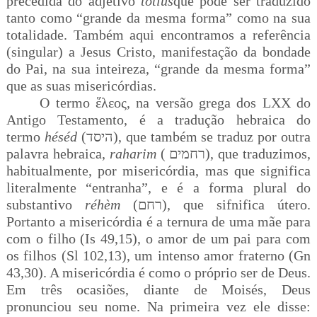
precedida do adjetivo
totíus
que pode ser traduzido
tanto como “grande da mesma forma” como na sua
totalidade. Também aqui encontramos a referência
(singular) a Jesus Cristo, manifestação da bondade
do Pai, na sua inteireza, “grande da mesma forma”
que as suas misericórdias.
O termo
ἕλεος
, na versão grega dos LXX do
Antigo Testamento, é a tradução hebraica do
termo
héséd
(
היסד
), que também se traduz por outra
palavra hebraica,
raharim
(
רחמים
), que traduzimos,
habitualmente, por misericórdia, mas que significa
literalmente “entranha”, e é a forma plural do
substantivo
réhèm
(רחם), que sifnifica útero.
Portanto a misericórdia é a ternura de uma mãe para
com o filho (Is 49,15), o amor de um pai para com
os filhos (Sl 102,13), um intenso amor fraterno (Gn
43,30). A misericórdia é como o próprio ser de Deus.
Em três ocasiões, diante de Moisés, Deus
pronunciou seu nome. Na primeira vez ele disse: