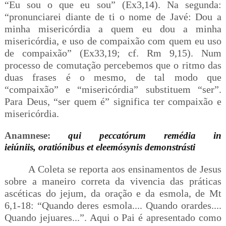
“Eu sou o que eu sou” (Ex3,14). Na segunda:
“pronunciarei diante de ti o nome de Javé: Dou a
minha misericórdia a quem eu dou a minha
misericórdia, e uso de compaixão com quem eu uso
de compaixão”
(Ex33,19; cf. Rm 9,15). Num
processo de comutação percebemos que o ritmo das
duas frases é o mesmo, de tal modo que
“compaixão” e “misericórdia” substituem “ser”.
Para Deus, “ser quem é” significa ter compaixão e
misericórdia.
Anamnese:
qui peccatórum remédia in
ieiúniis,
oratiónibus et eleemósynis demonstrásti
A Coleta se reporta aos ensinamentos de Jesus
sobre a maneiro correta da vivencia das práticas
ascéticas do jejum, da oração e da esmola, de Mt
6,1-18: “Quando deres esmola.... Quando orardes....
Quando jejuares...”. Aqui o Pai é apresentado como