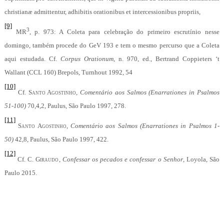
christianæ admittentur, adhibitis orationibus et intercessionibus propriis,
[9]
3
MR
, p. 973: A Coleta para celebração do primeiro escrutínio nesse
domingo, também procede do GeV 193 e tem o mesmo percurso que a Coleta
aqui estudada.
Cf.
Corpus Orationum
, n. 970, ed., Bertrand Coppieters ‘t
Wallant (CCL 160) Brepols, Turnhout 1992, 54
[10]
Cf.
Santo Agostinho,
Comentário aos Salmos (Enarrationes in Psalmos
51-100)
70,4,2, Paulus, São Paulo 1997, 278.
[11]
Santo Agostinho,
Comentário aos Salmos (Enarrationes in Psalmos 1-
50)
42,8, Paulus, São Paulo 1997, 422.
[12]
Cf.
C. Giraudo
,
Confessar os pecados e confessar o Senhor
, Loyola, São
Paulo 2015.