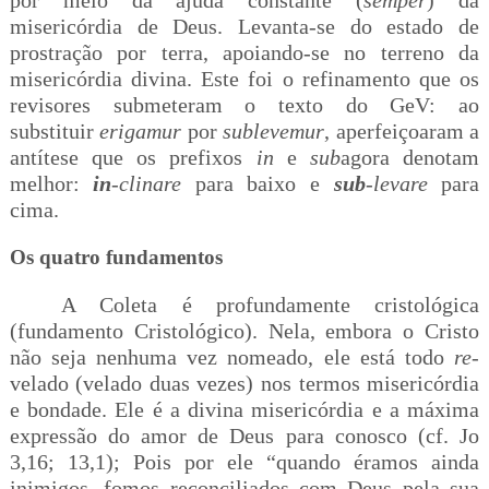
por meio da ajuda constante (
semper
) da
misericórdia de Deus. Levanta-se do estado de
prostração por terra, apoiando-se no terreno da
misericórdia divina. Este foi o refinamento que os
revisores submeteram o texto do GeV: ao
substituir
erigamur
por
sublevemur
, aperfeiçoaram a
antítese que os prefixos
in
e
sub
agora denotam
melhor:
in
-
clinare
para baixo e
sub
-
levare
para
cima.
Os quatro fundamentos
A Coleta é profundamente cristológica
(fundamento Cristológico). Nela, embora o Cristo
não seja nenhuma vez nomeado, ele está todo
re
-
velado (velado duas vezes) nos termos misericórdia
e bondade. Ele é a divina misericórdia e a máxima
expressão do amor de Deus para conosco (cf. Jo
3,16; 13,1); Pois por ele
“quando éramos ainda
inimigos, fomos recon­ciliados com Deus pela sua