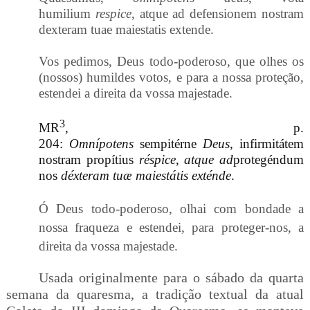
humilium
respice
, atque ad defensionem nostram
dexteram tuae maiestatis extende.
Vos pedimos, Deus todo-poderoso, que olhes os
(nossos) humildes votos, e para a nossa proteção,
estendei a direita da vossa majestade.
3
MR
, p.
204:
Omnípotens
sempitérne
Deus
,
infirmitátem
nostram propítius
réspice
,
atque ad
protegéndum
nos
déxteram tuæ maiestátis exténde
.
Ó Deus todo-poderoso, olhai com bondade a
nossa fraqueza e estendei, para proteger-nos, a
direita da vossa majestade.
Usada originalmente para o sábado da quarta
semana da quaresma, a tradição textual da atual