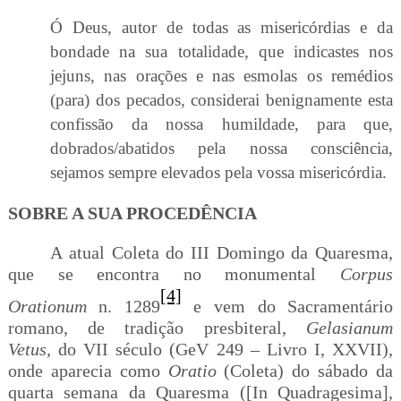
Ó Deus, autor de todas as misericórdias e da
bondade na sua totalidade, que indicastes nos
jejuns, nas orações e nas esmolas os remédios
(para) dos pecados, considerai benignamente esta
confissão da nossa humildade, para que,
dobrados/abatidos pela nossa consciência,
sejamos sempre elevados pela vossa misericórdia.
SOBRE A SUA PROCEDÊNCIA
A atual Coleta do III Domingo da Quaresma,
que se encontra no monumental
Corpus
[4]
Orationum
n. 1289
e vem do Sacramentário
romano, de tradição presbiteral,
Gelasianum
Vetus,
do VII século (GeV 249 – Livro I, XXVII),
onde aparecia como
Oratio
(Coleta) do sábado da
quarta semana da Quaresma ([In Quadragesima],