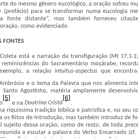
rte do mesmo gênero eucológico, a oração sofreu m
 (prefácio) para se transformar numa eucologia men
 fonte distante”, mas também forneceu citações
oração, como evidenciado.
S FONTES
Coleta está a narração da transfiguração (Mt 17,1-13
 reminiscências do Sacramentário moçárabe, record
 exemplo, a relação
intuitus
-
aspectus
que encontra
Ambrósio e o tema da Palavra que nos alimenta int
de Santo Agostinho, matéria amplamente desenvolv
[5]
[6]
o
e na
Doutrina Cristã
.
riquíssima tradição bíblica e patrística e, no seu co
a os Ritos de Introdução, mas também introduz de fo
 O sujeito dessa oração, como de resto, de toda pre
 reunida a escutar a palavra do Verbo Encarnado (cf. 