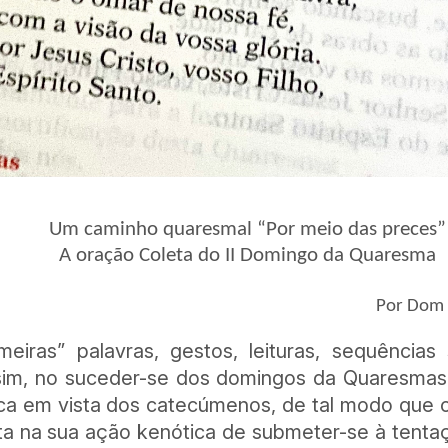
Um caminho quaresmal “Por meio das preces”
A oração Coleta do II Domingo da Quaresma
Por Dom 
imeiras” palavras, gestos, leituras, sequênci
sim, no suceder-se dos domingos da Quaresma
tica em vista dos catecúmenos, de tal modo que
a na sua ação kenótica de submeter-se à tenta