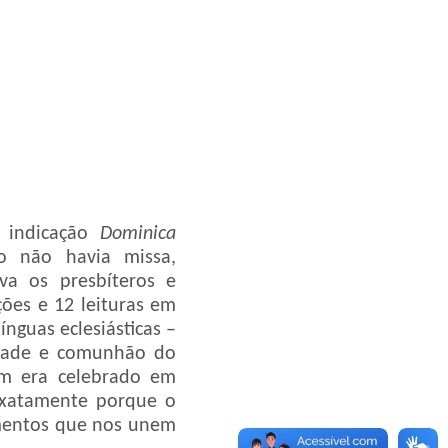
a indicação
Dominica
o não havia missa,
va os presbíteros e
ões e 12 leituras em
ínguas eclesiásticas –
idade e comunhão do
em era celebrado em
 exatamente porque o
amentos que nos unem