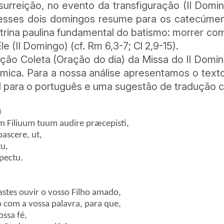
ssurreição, no evento da transfiguração (II Domi
nesses dois domingos resume para os catecúmen
utrina paulina fundamental do batismo: morrer co
le (II Domingo) (cf. Rm 6,3-7; Cl 2,9-15).
ão Coleta (Oração do dia) da Missa do II Domi
âmica. Para a nossa análise apresentamos o texto 
al para o português e uma sugestão de tradução 
)
um Filiuum tuum audire præcepisti,
pascere, ut,
tu,
pectu.
stes ouvir o vosso Filho amado,
to com a vossa palavra, para que,
ossa fé,