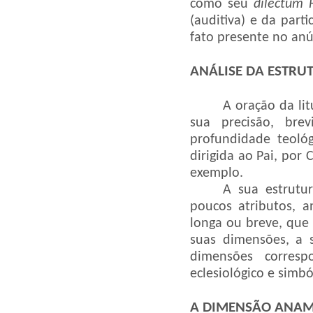
como seu
diléctum 
(auditiva) e da parti
fato presente no anún
ANÁLISE DA ESTRU
A oração da lit
sua precisão, brev
profundidade teoló
dirigida ao Pai, por
exemplo.
A sua estrutu
poucos atributos, a
longa ou breve, que
suas dimensões, a 
dimensões correspo
eclesiológico e simbó
A DIMENSÃO ANAM