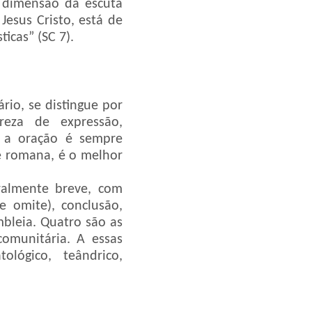
na dimensão da escuta
 Jesus Cristo, está de
icas” (SC 7).
ário, se distingue por
areza de expressão,
, a oração é sempre
te romana, é o melhor
ralmente breve, com
e omite), conclusão,
bleia. Quatro são as
 comunitária. A essas
ológico, teândrico,