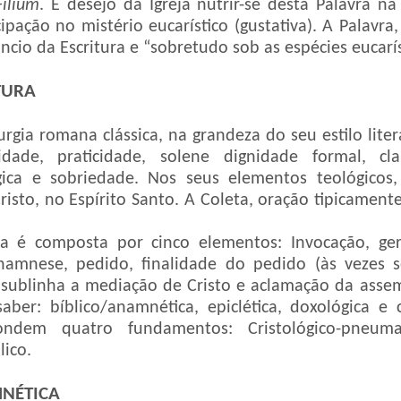
Fílium
. É desejo da Igreja nutrir-se desta Palavra 
cipação no mistério eucarístico (gustativa). A Palavra,
cio da Escritura e “sobretudo sob as espécies eucaríst
TURA
urgia romana clássica, na grandeza do seu estilo liter
idade, praticidade, solene dignidade formal, cl
gica e sobriedade. Nos seus elementos teológicos
 Cristo, no Espírito Santo. A Coleta, oração tipicamen
ra é composta por cinco elementos: Invocação, ge
namnese, pedido, finalidade do pedido (às vezes s
 sublinha a mediação de Cristo e aclamação da assem
saber:
bíblico/anamnética, epiclética, doxológica e
ndem quatro fundamentos: Cristológico-pneumat
lico.
NÉTICA