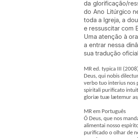
da glorificação/re
do Ano Litúrgico 
toda a Igreja, a do
e ressuscitar com E
Uma atenção à oraç
a entrar nessa din
sua tradução ofici
MR ed. typica III (2008
Deus, qui nobis dilect
verbo tuo interius nos 
spiritali purificato intui
gloriæ tuæ lætemur as
MR em Português
Ó Deus, que nos manda
alimentai nosso espíri
purificado o olhar de n