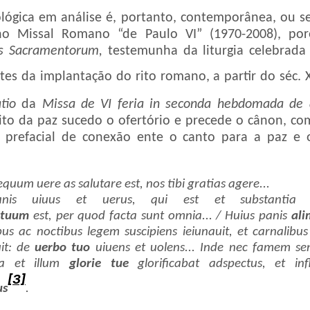
lógica em análise é, portanto, contemporânea, ou se
no Missal Romano “de Paulo VI” (1970-2008), po
s Sacramentorum,
testemunha da liturgia celebrada 
ntes da implantação do rito romano, a partir do séc. X
atio
da
Missa de VI feria in seconda hebdomada de
 rito da paz sucedo o ofertório e precede o cânon, co
prefacial de conexão ente o canto para a paz e 
quum uere as salutare est, nos tibi gratias agere...
nis uiuus et uerus, qui est et substantia et
m
tuum
est, per quod facta sunt omnia... / Huius panis
ali
s ac noctibus legem suscipiens ieiunauit, et carnalibus 
uit: de
uerbo tuo
uiuens et uolens... Inde nec famem sen
ia et illum
glorie tue
glorificabat adspectus, et inf
[3]
us
.