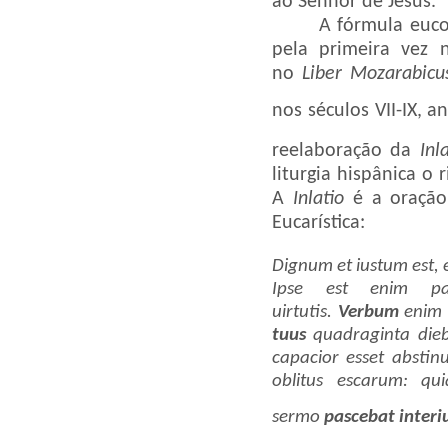
ao Senhor de Jesus.
A fórmula euco
pela primeira vez 
no
Liber
Mozarabicu
nos séculos VII-IX, a
reelaboração da
Inl
liturgia hispânica o
A
Inlatio
é a oração 
Eucarística:
Dignum et iustum est, e
Ipse est enim pa
uirtutis.
Verbum
eni
tuus
quadraginta diebu
capacior esset abstin
oblitus escarum: qu
sermo
pascebat interi