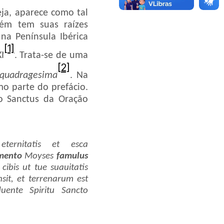
ja, aparece como tal
rém tem suas raízes
na Península Ibérica
[1]
I
. Trata-se de uma
[2]
 quadragesima
. Na
mo parte do prefácio.
o Sanctus da Oração
ernitatis et esca
mento
Moyses
famulus
cibis ut tue suauitatis
sit, et terrenarum est
luente Spiritu Sancto