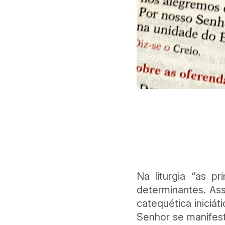
Na liturgia “as pr
determinantes. As
catequética iniciá
Senhor se manifest