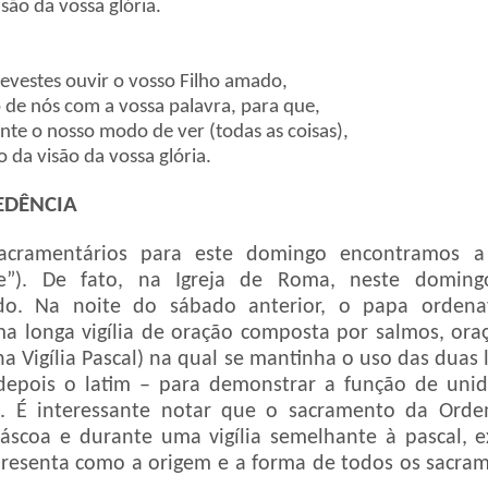
são da vossa glória.
revestes ouvir o vosso Filho amado,
o de nós com a vossa palavra, para que,
ente o nosso modo de ver (todas as coisas),
 da visão da vossa glória.
EDÊNCIA
Sacramentários para este domingo encontramos 
re”). De fato, na Igreja de Roma, neste doming
do. Na noite do sábado anterior, o papa ordena
a longa vigília de oração composta por salmos, oraç
a Vigília Pascal) na qual se mantinha o uso das duas l
 depois o latim – para demonstrar a função de un
o. É interessante notar que o sacramento da Ord
áscoa e durante uma vigília semelhante à pascal,
apresenta como a origem e a forma de todos os sacr