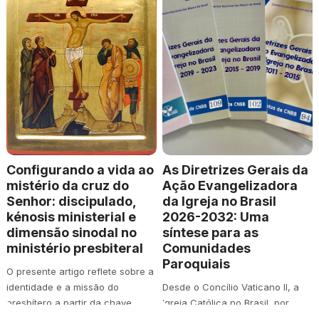
Configurando a vida ao
As Diretrizes Gerais da
mistério da cruz do
Ação Evangelizadora
Senhor: discipulado,
da Igreja no Brasil
kénosis ministerial e
2026-2032: Uma
dimensão sinodal no
síntese para as
ministério presbiteral
Comunidades
Paroquiais
O presente artigo reflete sobre a
identidade e a missão do
Desde o Concílio Vaticano II, a
presbítero a partir da chave
Igreja Católica no Brasil, por
teológica…
meio da Conferência Nacional