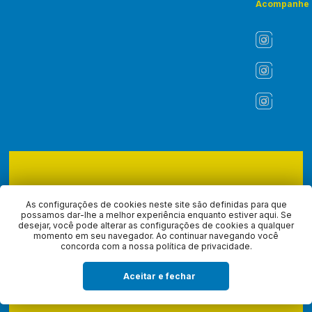
Acompanhe
Copyright © 2026 - ASLI - Associação dos Liturgistas do Brasil.
Todos os direitos reservados, navegando no site você aceita a
As configurações de cookies neste site são definidas para que
nossa
política de privacidade
.
possamos dar-lhe a melhor experiência enquanto estiver aqui. Se
desejar, você pode alterar as configurações de cookies a qualquer
momento em seu navegador. Ao continuar navegando você
Desenvolvido com
por
concorda com a nossa política de privacidade.
Aceitar e fechar