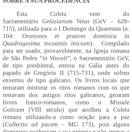
SOBRE A SUA PROCEDÊNCIA
Esta Coleta vem do
Sacramentário
Gelasianum Vetus
(GeV – 628-
715), utilizada para o I Domingo da Quaresma (n.
104
: Orationes et praeces dominica in
Quadragesima incoantis inicium
). Compilado
para ser usado, provavelmente, na Igreja romana
de São Pedro “
in Vincoli
”, o Sacramentário GeV,
de tipo presbiteral, entrou na Gália antes do
papado de Gregório II (715-731), onde sofreu
enxertos de tipo galicano. Os livros locais que
tentaram misturar os ritos romanos com os
que
restavam dos antigos ritos galicanos, geraram
livros franco-romanos, como o
Missale
Goticum
(VIII século) que acolheu a Coleta
romana utilizando-a como oração para a paz
(
Collectio ad pacem
– MG 173), pois alguns
domingos conheciam a sua própria e não apenas a