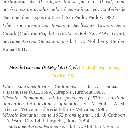
portuguesa da II edição típica para o Brasil, com
acréscimos aprovados pela Sé Apostólica,
ed. Conferência
Nacional dos Bispos do Brasil. São Paulo
:
Paulus, 1992.
Liber sacramentorum Romanae Aeclessiae Ordinis Anni
Circuli (Cod. Vat. Reg. lat. 316/Paris Bibl. Nat. 7193, 41/56),
Sacramentarium Gelasianum
,
ed. L. C. Mohlberg, Herder,
Roma 1981.
Missale Gothicum (Vat.Reg.lat.317),
ed.
L. C. Mohlberg. Roma:
Herder, 1961.
Liber sacramentorum Gellonensis
, ed. A. Dumas –
J. Deshusses (CCL 159A), Brepols ,Turnhout 1981.
Missale Romanum, editio princeps (1570): edizione
anastatica, introduzione e appendice
, ed., M. Sodi – A. M.
Triacca. Vaticano: Libreria Editrice Vaticana, 1998.
Missale Romanum anno 1962 promulgatum
, ed., J. Cuthbert
– A. Ward, CLV-Ed.
Liturgiche, Roma 1994.
Sacramentarium Veronense
, ed. L. C. Mohlberg. Roma: