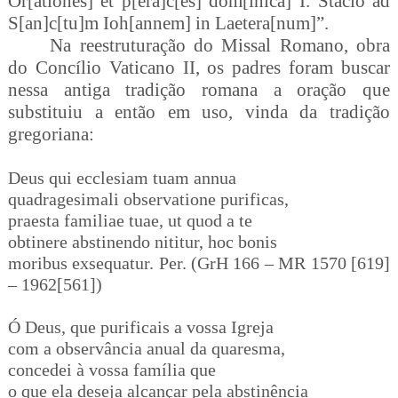
Or[ationes] et p[era]c[es] dom[inica] I. Stacio ad
S[an]c[tu]m Ioh[annem] in Laetera[num]”.
Na reestruturação do Missal Romano, obra
do Concílio Vaticano II, os padres foram buscar
nessa antiga tradição romana a oração que
substituiu a então em uso, vinda da tradição
gregoriana:
Deus qui ecclesiam tuam annua
quadragesimali observatione purificas,
praesta familiae tuae, ut quod a te
obtinere abstinendo nititur, hoc bonis
moribus exsequatur. Per. (GrH 166 – MR 1570 [619]
– 1962[561])
Ó Deus, que purificais a vossa Igreja
com a observância anual da quaresma,
concedei à vossa família que
o que ela deseja alcançar pela abstinência