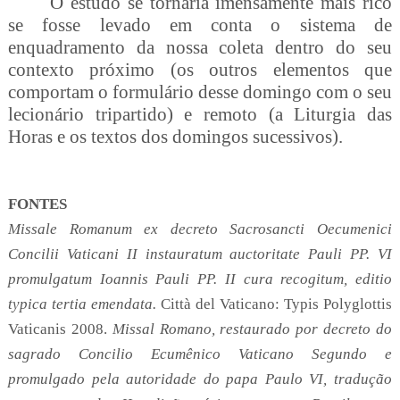
O estudo se tornaria imensamente mais rico
se fosse levado em conta o sistema de
enquadramento da nossa coleta dentro do seu
contexto próximo (os outros elementos que
comportam o formulário desse domingo com o seu
lecionário tripartido) e remoto (a Liturgia das
Horas e os textos dos domingos sucessivos).
FONTES
Missale Romanum ex decreto Sacrosancti Oecumenici
Concilii Vaticani II instauratum auctoritate Pauli PP. VI
promulgatum Ioannis Pauli PP. II cura recogitum,
editio
typica tertia emendata.
Città del Vaticano: Typis Polyglottis
Vaticanis 2008.
Missal Romano, r
estaurado por decreto do
sagrado Concilio Ecumênico Vaticano Segundo e
promulgado pela autoridade do papa Paulo VI, tradução