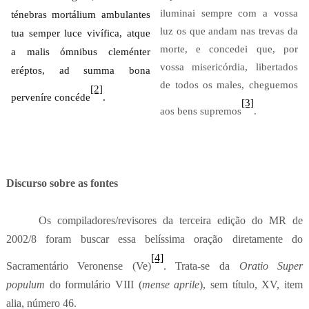
iluminai sempre com a vossa
ténebras mortálium ambulantes
luz os que andam nas trevas da
tua semper luce vivífica,
atque
morte, e concedei que, por
a malis ómnibus cleménter
vossa misericórdia, libertados
eréptos,
ad summa bona
de todos os males, cheguemos
[2]
perveníre concéde
.
[3]
aos bens supremos
.
Discurso sobre as fontes
Os compiladores/revisores da terceira edição do MR de
2002/8 foram buscar essa belíssima oração diretamente do
[4]
Sacramentário Veronense (Ve)
. Trata-se da
Oratio Super
populum
do formulário VIII (
mense aprile
), sem título, XV, item
alia, número 46.