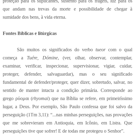
proteção para os suplicantes, sustento para os frágeis, luz para os
que andam nas trevas da morte e possibilidade de chegar à
sumidade dos bens, à vida eterna.
Fontes Bíblicas e litúrgicas
São muitos os significados do verbo
tueor
com o qual
começa a
Tuére, Dómine
, (ver, olhar, observar, contemplar,
examinar, verificar, inspecionar, supervisionar, vigiar, cuidar,
proteger, defender, salvaguardar), mas o seu significado
fundamental de defender/proteger, quer dizer, sobretudo, salvar, no
sentido de manter intacta a condição primária. Corresponde ao
grego
ρύομαι
(
rhyomai
) que na Bíblia se refere, em primeiríssimo
lugar, a Deus. Por exemplo, São Paulo confessa que foi salvo da
perseguição (1Tm 3,11): “...
nas minhas perseguições, nas provações
que me sobrevieram em Antioquia, em Icônio, em Listra. Que
perseguições tive que sofrer! E de todas me protegeu o Senhor”.