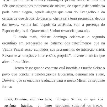
fiéis que mesmo nos momentos de tristeza, de espera e de penitência
pode haver alegria, aquela alegria que vem do Evangelho e da
certeza de que depois do deserto, chega-se à terra prometida; depois
das trevas, vem a luz; depois da ausência, vem a presença do
Esposo; depois da Quaresma o Senhor ressuscita para nós.
E ainda mais, “Neste domingo celebra-se o segundo
escrutínio em preparação ao batismo dos catecúmenos que na
Vigília Pascal serão admitidos aos sacramentos de iniciação cristã.
Rezam-se as orações e intercessões próprias”, adverte a rubrica que
abre o formulário.
Dentro desse grande contexto está inserida a Oração Sobre o
povo que conclui a celebração da Eucaristia, denominada
Tuére,
Dómine
, que se encontra traduzida para o nosso Missal da seguinte
forma:
Tuére, Dómine, súpplices tuos,
Protegei, Senhor, os que vos
suplicam: sustentai os fracos,
susténta frágiles,
et inter