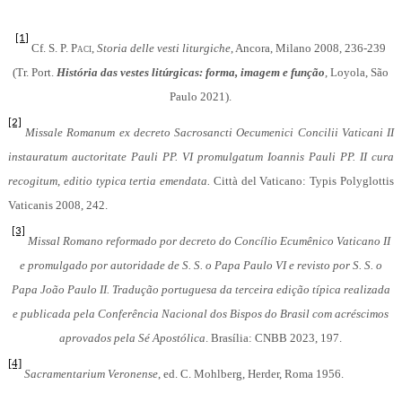
[1]
Cf.
S. P. Paci
,
Storia delle vesti liturgiche
, Ancora, Milano 2008, 236-239
(Tr.
Port.
História das vestes litúrgicas
:
forma, imagem e função
,
Loyola, São
Paulo 2021).
[2]
Missale Romanum ex decreto Sacrosancti Oecumenici Concilii Vaticani II
instauratum auctoritate Pauli PP. VI promulgatum Ioannis Pauli PP. II cura
recogitum,
editio typica tertia emendata.
Città del Vaticano: Typis Polyglottis
Vaticanis 2008, 242.
[3]
Missal Romano reformado por decreto do Concílio Ecumênico Vaticano II
e promulgado por autoridade de S. S. o Papa Paulo VI e revisto por S. S. o
Papa João Paulo II. Tradução portuguesa da terceira edição típica realizada
e publicada pela Conferência Nacional dos Bispos do Brasil com acréscimos
aprovados pela Sé Apostólica
. Brasília: CNBB 2023, 197.
[4]
Sacramentarium Veronense
, ed. C. Mohlberg, Herder, Roma 1956.