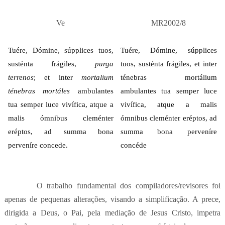
Ve
MR2002/8
Tuére, Dómine, súpplices tuos,
Tuére, Dómine, súpplices
susténta frágiles,
purga
tuos, susténta frágiles,
et inter
terrenos
;
et inter
mortalium
ténebras mortálium
ténebras mortáles
ambulantes
ambulantes tua semper luce
tua semper luce vivífica,
atque a
vivífica,
atque a malis
malis ómnibus cleménter
ómnibus cleménter eréptos,
ad
eréptos,
ad summa bona
summa bona perveníre
perveníre concede.
concéde
O trabalho fundamental dos compiladores/revisores foi
apenas de pequenas alterações, visando a simplificação. A prece,
dirigida a Deus, o Pai, pela mediação de Jesus Cristo, impetra