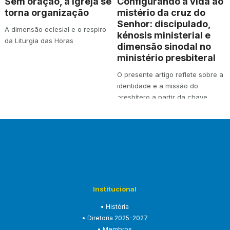
Sem oração, a Igreja se
Configurando a vida ao
torna organização
mistério da cruz do
Senhor: discipulado,
A dimensão eclesial e o respiro
kénosis ministerial e
da Liturgia das Horas
dimensão sinodal no
ministério presbiteral
O presente artigo reflete sobre a
identidade e a missão do
presbítero a partir da chave
teológica…
Institucional
• História
• Diretoria 2025-2027
• Membros