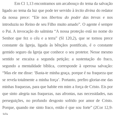
Em Cl 1,13 encontramos um arcabouço do tema da salvação
ligado ao tema da luz que pode ter servido à
lectio divina
do redator
da nossa prece: “Ele nos
libertou
do poder das trevas
e nos
introduziu no Reino de seu Filho muito amado”. O agente é sempre
o Pai. A invocação do salmista “A nossa proteção está no nome do
Senhor que fez o céu e a terra” (Sl 120,2), que se tornou prece
constante da Igreja, ligada às bênçãos pontificais, é o constante
gemido seguro da Igreja que conhece o seu protetor. Nesse mesmo
sentido se encaixa a segunda petição; a sustentação do fraco,
segundo a mentalidade bíblica, corresponde à operosa salvação:
“
Mas ele me disse: ‘Basta-te minha graça, porque é na fraqueza que
se revela totalmente a minha força’. Portanto, prefiro gloriar-me das
minhas fraquezas, para que habite em mim a força de Cristo. Eis por
que sinto alegria nas fraquezas, nas afrontas, nas necessidades, nas
perseguições, no profundo desgosto sofrido por amor de Cristo.
Porque, quando me sinto fraco, então é que sou forte” (2Cor 12,9-
10).