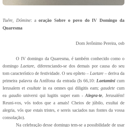
Tuére, Dómine
: a
oração
Sobre o povo do IV Domingo da
Quaresma
Dom Jerônimo Pereira, osb
O IV domingo da Quaresma, é também conhecido como o
domingo
Laetare
, diferenciando-se dos demais por causa do seu
tom característico de festividade. O seu epíteto –
Laetare
– deriva da
primeira palavra da Antífona da entrada (Is 66,10:
Laetamini
cum
Ierusalem et
exultate
in ea omnes qui diligitis eam;
gaudete
cum
ea
gaudio
universi qui lugitis super eam -
Alegra-te
, Jerusalém!
Reuni-vos, vós todos que a amais! Cheios de júbilo, exultai de
alegria, vós que estais tristes, e sereis saciados nas fontes da vossa
consolação).
Na celebração desse domingo tem-se a possibilidade de usar