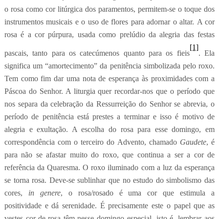
o rosa como cor litúrgica dos paramentos, permitem-se o toque dos
instrumentos musicais e o uso de flores para adornar o altar. A cor
rosa é a cor púrpura, usada como prelúdio da alegria das festas
[1]
pascais, tanto para os catecúmenos quanto para os fieis
. Ela
significa um “amortecimento” da penitência simbolizada pelo roxo.
Tem como fim dar uma nota de esperança às proximidades com a
Páscoa do Senhor. A liturgia quer recordar-nos que o período que
nos separa da celebração da Ressurreição do Senhor se abrevia, o
período de penitência está prestes a terminar e isso é motivo de
alegria e exultação. A escolha do rosa para esse domingo, em
correspondência com o terceiro do Advento, chamado
Gaudete
, é
para não se afastar muito do roxo, que continua a ser a cor de
referência da Quaresma. O roxo iluminado com a luz da esperança
se torna rosa. Deve-se sublinhar que no estudo do simbolismo das
cores,
in genere
, o rosa/rosado é uma cor que estimula a
positividade e dá serenidade. É precisamente este o papel que as
vestes cor-de-rosa têm nesse domingo especial, isto é, lembrar aos