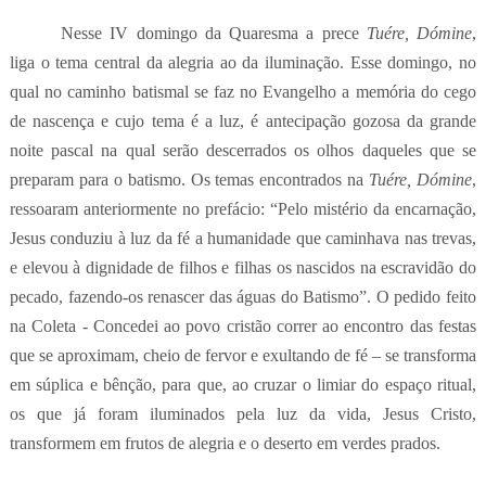
Nesse IV domingo da Quaresma a prece
Tuére, Dómine
,
liga o tema central da alegria ao da iluminação. Esse domingo, no
qual no caminho batismal se faz no Evangelho a memória do cego
de nascença e cujo tema é a luz, é antecipação gozosa da grande
noite pascal na qual serão descerrados os olhos daqueles que se
preparam para o batismo. Os temas encontrados na
Tuére, Dómine
,
ressoaram anteriormente no prefácio: “Pelo mistério da encarnação,
Jesus conduziu à luz da fé a humanidade que caminhava nas trevas,
e elevou à dignidade de filhos e filhas os nascidos na escravidão do
pecado, fazendo-os renascer das águas do Batismo”. O pedido feito
na Coleta - Concedei ao povo cristão correr ao encontro das festas
que se aproximam, cheio de fervor e exultando de fé – se transforma
em súplica e bênção, para que, ao cruzar o limiar do espaço ritual,
os que já foram iluminados pela luz da vida, Jesus Cristo,
transformem em frutos de alegria e o deserto em verdes prados.