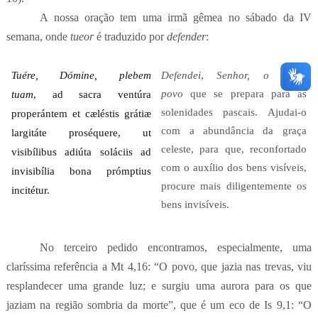
A nossa oração tem uma irmã gêmea no sábado da IV
semana, onde
tueor
é traduzido por
defender
:
Tuére, Dómine, plebem
Defendei
,
Senhor, o vosso
povo
que se prepara para as
tuam
,
ad sacra ventúra
solenidades pascais. Ajudai-o
properántem
et cæléstis grátiæ
com a abundância da graça
largitáte proséquere,
ut
celeste, para que, reconfortado
visibílibus adiúta soláciis
ad
com o auxílio dos bens visíveis,
invisibília bona prómptius
procure mais diligentemente os
incitétur.
bens invisíveis.
No terceiro pedido encontramos, especialmente, uma
claríssima referência a Mt 4,16:
“O povo, que jazia nas trevas, viu
resplandecer uma grande luz; e surgiu uma aurora para os que
jaziam na região sombria da morte”, que é um eco de
Is 9,1: “
O