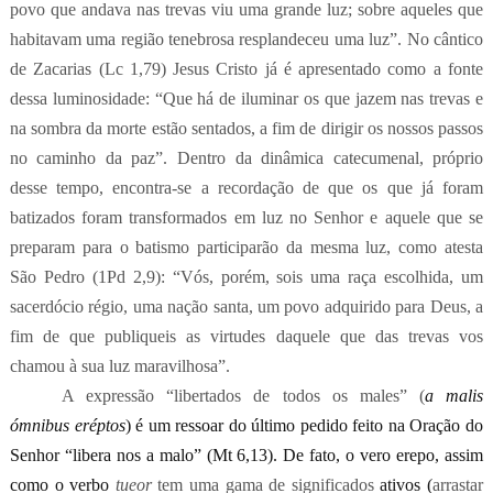
povo que andava nas trevas viu uma grande luz; sobre aqueles que
habitavam uma região tenebrosa resplandeceu uma luz”. No cântico
de Zacarias (Lc 1,79) Jesus Cristo já é apresentado como a fonte
dessa luminosidade: “Que há de iluminar os que jazem nas trevas e
na sombra da morte estão sentados, a fim de dirigir os nossos passos
no caminho da paz”. Dentro da dinâmica catecumenal
, próprio
desse tempo, encontra-se a recordação de que os que já foram
batizados foram transformados em luz no Senhor e aquele que se
preparam para o batismo participarão da mesma luz, como atesta
São Pedro (1Pd 2,9): “
Vós, porém, sois uma raça escolhi­da, um
sacer­dócio régio, uma nação santa, um povo adquirido para Deus, a
fim de que publiqueis as virtudes daquele que das trevas vos
chamou à sua luz maravilhosa”.
A expressão “libertados de todos os males” (
a malis
ómnibus eréptos
) é um ressoar do último pedido feito na Oração do
Senhor “libera nos a malo” (Mt 6,13). De fato, o vero erepo, assim
como o verbo
tueor
tem uma gama de significados
ativos (
arrastar