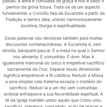
paixão, a alma é cumulada de graça e nos é dado o
penhor da glória futura. Trata-se de um aspecto
fundamental: o Concílio fala da Eucaristia a partir da
Tradição e dentro dela, unindo harmoniosamente
doutrina, liturgia e espiritualidade.
Essas palavras são decisivas também para muitas
discussões contemporâneas. A Eucaristia é, sem
dúvida, banquete pascal. É a mesa na qual o Senhor
nos alimenta. É comunhão. É dom. Mas é
igualmente memorial do único e irrepetível sacrifício
sacramental da Cruz. Separar essas dimensões
significa empobrecer a fé católica. Reduzir a Missa
a uma simples ceia fraterna esvazia o mistério do
sacrifício. Reduzi-la a um rito sem comunhão
eclesial enfraquece a sua fecundidade espiritual. A
fé da Igreja mantém unido aquilo que Cristo uniu:
sacrifício, presença, comunhão, ação de graças e