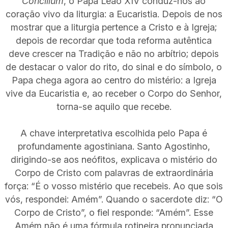
Concilium
, o Papa Leão XIV conduz-nos ao
coração vivo da liturgia: a Eucaristia. Depois de nos
mostrar que a liturgia pertence a Cristo e à Igreja;
depois de recordar que toda reforma autêntica
deve crescer na Tradição e não no arbítrio; depois
de destacar o valor do rito, do sinal e do símbolo, o
Papa chega agora ao centro do mistério: a Igreja
vive da Eucaristia e, ao receber o Corpo do Senhor,
torna-se aquilo que recebe.
A chave interpretativa escolhida pelo Papa é
profundamente agostiniana. Santo Agostinho,
dirigindo-se aos neófitos, explicava o mistério do
Corpo de Cristo com palavras de extraordinária
força: “É o vosso mistério que recebeis. Ao que sois
vós, respondei: Amém”. Quando o sacerdote diz: “O
Corpo de Cristo”, o fiel responde: “Amém”. Esse
Amém não é uma fórmula rotineira pronunciada