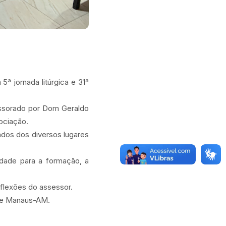
5ª jornada litúrgica e 31ª
essorado por Dom Geraldo
ociação.
indos dos diversos lugares
idade para a formação, a
eflexões do assessor.
 de Manaus-AM.