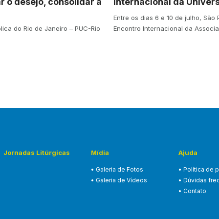
r o desejo, consolidar a
Internacional da Univer
Entre os dias 6 e 10 de julho, São
ólica do Rio de Janeiro – PUC-Rio
Encontro Internacional da Associ
Jornadas Litúrgicas
Mídia
Ajuda
• Galeria de Fotos
• Política de 
• Galeria de Vídeos
• Dúvidas fre
• Contato