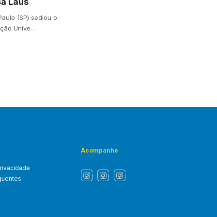
sa Laus
 Paulo (SP) sediou o
ação Unive…
Acompanhe
privacidade
quentes