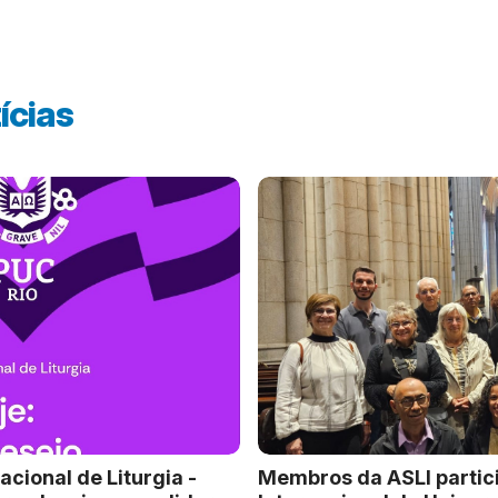
ícias
acional de Liturgia -
Membros da ASLI partic