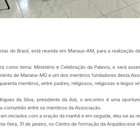
tas do Brasil, está reunida em Manaus-AM, para a realização da 
erá como tema: Ministério e Celebração da Palavra, e será ass
emérito de Mariana-MG e um dos membros fundadores desta Ass
uarenta membros, entre padres, religiosos, religiosas e leigos v
rigues da Silva, presidente da Asli, o encontro é uma oportun
 e a comunhão entre os membros da Associação.
oram iniciados com a oração da manhã e em seguida, deu-se as r
ta-feira, 31 de janeiro, no Centro de formação da Arquidiocese