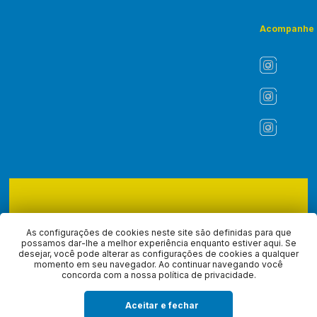
Acompanhe
Copyright © 2026 - ASLI - Associação dos Liturgistas do Brasil.
Todos os direitos reservados, navegando no site você aceita a
As configurações de cookies neste site são definidas para que
nossa
política de privacidade
.
possamos dar-lhe a melhor experiência enquanto estiver aqui. Se
desejar, você pode alterar as configurações de cookies a qualquer
momento em seu navegador. Ao continuar navegando você
Desenvolvido com
por
concorda com a nossa política de privacidade.
Aceitar e fechar