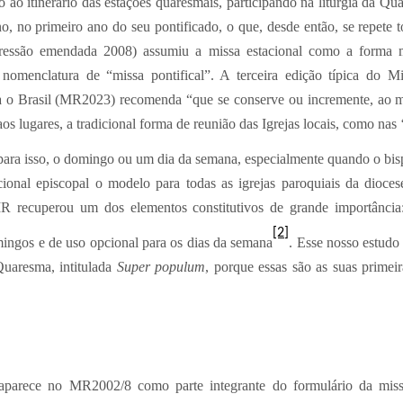
o itinerário das estações quaresmais, participando na liturgia da Quar
o, no primeiro ano do seu pontificado, o que, desde então, se repete 
ressão emendada 2008) assumiu a missa estacional como a forma m
 nomenclatura de “missa pontifical”. A terceira edição típica do
ra o Brasil (MR2023) recomenda “que se conserve ou incremente, ao m
s lugares, a tradicional forma de reunião das Igrejas locais, como nas 
para isso, o domingo ou um dia da semana, especialmente quando o bisp
ional episcopal o modelo para todas as igrejas paroquiais da dioce
recuperou um dos elementos constitutivos de grande importânci
[2]
mingos e de uso opcional para os dias da semana
. Esse nosso estudo
uaresma, intitulada
Super populum
, porque essas são as suas primeir
parece no MR2002/8 como parte integrante do formulário da miss