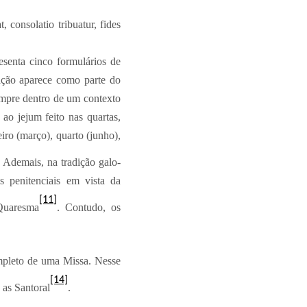
consolatio tribuatur, fides
senta cinco formulários de
ação aparece como parte do
empre dentro de um contexto
ao jejum feito nas quartas,
iro (março), quarto (junho),
. Ademais, na tradição galo-
s penitenciais em vista da
[11]
Quaresma
. Contudo, os
ompleto de uma Missa. Nesse
[14]
as Santoral
.