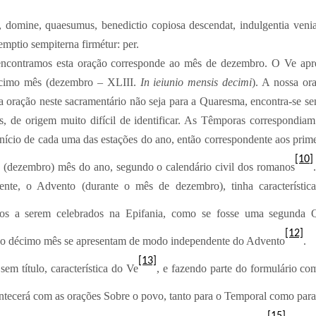
omine, quaesumus, benedictio copiosa descendat, indulgentia veniat, 
emptio sempiterna firmétur: per.
ncontramos esta oração corresponde ao mês de dezembro. O Ve apre
decimo mês (dezembro – XLIII.
In ieiunio mensis decimi
). A nossa or
a oração neste sacramentário não seja para a Quaresma, encontra-se s
s, de origem muito difícil de identificar. As Têmporas correspondiam 
 início de cada uma das estações do ano, então correspondente aos prime
[10]
 (dezembro) mês do ano, segundo o calendário civil dos romanos
ente, o Advento (durante o mês de dezembro), tinha característica
mos a serem celebrados na Epifania, como se fosse uma segunda 
[12]
do décimo mês se apresentam de modo independente do Advento
.
[13]
sem título, característica do Ve
, e fazendo parte do formulário c
tecerá com as orações Sobre o povo, tanto para o Temporal como para 
[15]