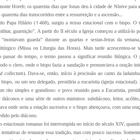
monte Horeb; os quarenta dias que Jonas deu à cidade de Nínive para a
 quarenta dias transcorridos entre a ressurreição e a ascensão...
do Papa Hilário (†468), surgiu a
missa estacional
com o bispo. O t
ilitar, guarnição”. A partir do II século a Igreja começou a utilizá-lo p
te “montavam guarda” durante as quartas e sextas-feiras da sema
 litúrgico (Missa ou Liturgia das Horas). Mais tarde acrescentou-s
 passar do tempo, o termo passou a significar reunião litúrgica. O
odo o clero, onde o bispo fazia a saudação e pronunciava a oração ini
d collectam
). Dava-se, então, início à procissão ao canto da ladainh
 bispo, ou um seu delegado, presidiria a eucaristia (igreja estacional).
m rito simples e grandioso: o povo reunido para a Eucaristia, presi
 diáconos e uma série de outros ministros: subdiácono, leitor, acólito,
iava onde seria a estação sucessiva e o bispo abençoava, com uma oraç
edido pelo diácono.
s estacionais romanas foi interrompida no início do século XIV, quando 
 tentativas de restaurar essa tradição, mas com pouco sucesso. Somen