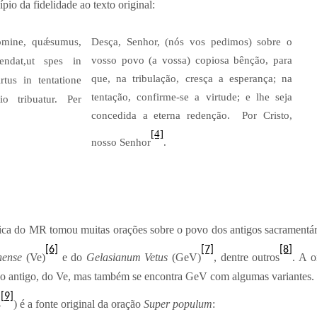
o da fidelidade ao texto original:
mine, quǽsumus,
Desça, Senhor, (nós vos pedimos) sobre o
vosso povo (a vossa) copiosa bênção, para
endat,ut spes in
que, na tribulação, cresça a esperança; na
irtus in tentatione
tentação, confirme-se a virtude; e lhe seja
io tribuatur. Per
concedida a eterna redenção. Por Cristo,
[4]
nosso Senhor
.
ípica do MR tomou muitas orações sobre o povo dos antigos sacramentá
[6]
[7]
[8]
nense
(Ve)
e do
Gelasianum Vetus
(GeV)
, dentre outros
. A 
 antigo, do Ve, mas também se encontra GeV com algumas variantes.
[9]
4
) é a fonte original da oração
Super populum
: