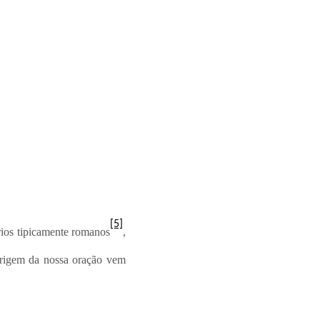
[5]
rios tipicamente romanos
,
origem da nossa oração vem