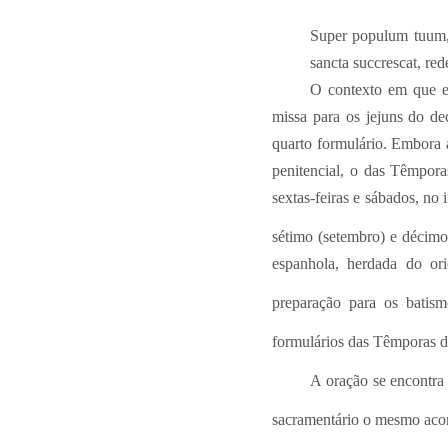
Super populum tuum, d
sancta succrescat, red
O contexto em que e
missa para os jejuns do 
quarto formulário. Embora 
penitencial, o das Têmpora
sextas-feiras e sábados, no
sétimo (setembro) e décimo
espanhola, herdada do ori
preparação para os batis
formulários das Têmporas 
A oração se encontra 
sacramentário o mesmo acon