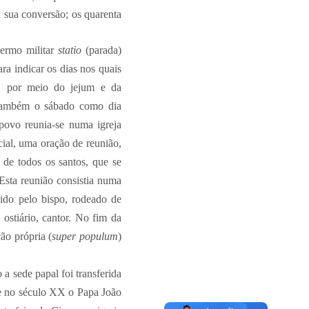
 sua conversão; os quarenta
ermo militar
statio
(parada)
ara indicar os dias nos quais
na, por meio do jejum e da
e também o sábado como dia
 povo reunia-se numa igreja
cial, uma oração de reunião,
a de todos os santos, que se
 Esta reunião consistia numa
dido pelo bispo, rodeado de
 ostiário, cantor. No fim da
ão própria (
super populum
)
a sede papal foi transferida
te no século XX o Papa João