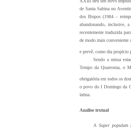
XXIII deu um novo impulso a
de Santa Sabina no Aventin
dos Bispos (1984 – reimp
abandonando, inclusive, a
recentemente traduzida pa
de modo mais conveniente ao
e prevê, como dia propício 
Sendo a missa estac
Tempo da Quaresma, o MR 
obrigatória em todos os do
o povo do I Domingo da Q
latina.
Análise textual
A
Super populum
a