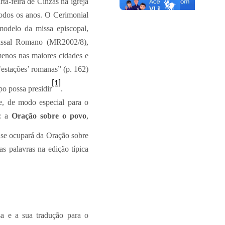
ta-feira de Cinzas na igreja
todos os anos. O Cerimonial
odelo da missa episcopal,
 Missal Romano (MR2002/8),
enos nas maiores cidades e
‘estações’ romanas” (p. 162)
[1]
o possa presidir
.
se, de modo especial para o
a: a
Oração sobre o povo
,
 se ocupará da Oração sobre
as palavras na edição típica
a e a sua tradução para o