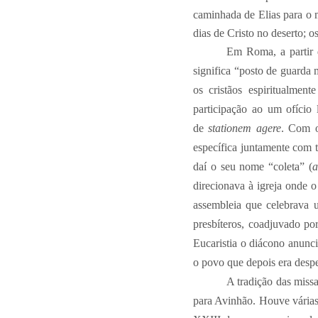
caminhada de Elias para o 
dias de Cristo no deserto; os
Em Roma, a partir 
significa “posto de guarda m
os cristãos espiritualmen
participação ao um ofício
de
stationem agere
. Com o
específica juntamente com t
daí o seu nome “coleta” (
a
direcionava à igreja onde o
assembleia que celebrava u
presbíteros, coadjuvado por
Eucaristia o diácono anunc
o povo que depois era desp
A tradição das missa
para Avinhão. Houve várias