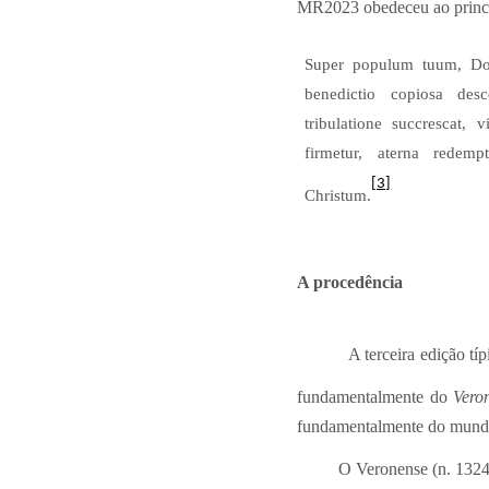
MR2023 obedeceu ao princípi
Super populum tuum, Do
benedictio copiosa desc
tribulatione succrescat, v
firmetur, aterna redempt
[3]
Christum.
A procedência
A terceira edição t
fundamentalmente do
Vero
fundamentalmente do mundo
O Veronense (n. 132