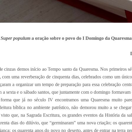
Super populum
a oração sobre o povo do I Domingo da Quaresma
de cinzas demos início ao Tempo santo da Quaresma. Nos primeiros séc
, com uma reverberação de cinquenta dias, celebrados como um único d
çaram a organizar um tempo de preparação para essa celebração centra
m a sexta e o sábado santos, que juntamente com o domingo formavam 
al forma que já no século IV encontramos uma Quaresma muito pare
eitura bíblica no ambiente patrístico, não demorou muito a se chega
 visto que, na Sagrada Escritura, os grandes eventos da História da sa
renta dias do dilúvio, que “germinaram” uma nova criação; os quaren
liança; os quarenta anos do povo no deserto, antes de entrar na terra pr