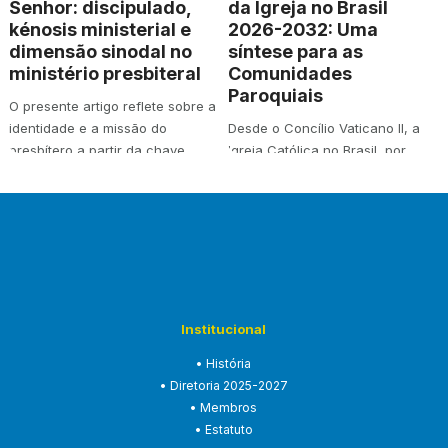
Senhor: discipulado,
da Igreja no Brasil
kénosis ministerial e
2026-2032: Uma
dimensão sinodal no
síntese para as
ministério presbiteral
Comunidades
Paroquiais
O presente artigo reflete sobre a
identidade e a missão do
Desde o Concílio Vaticano II, a
presbítero a partir da chave
Igreja Católica no Brasil, por
teológica…
meio da Conferência Nacional
dos B…
Institucional
• História
• Diretoria 2025-2027
• Membros
• Estatuto