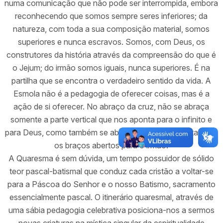
numa comunicação que não pode ser interrompida, embora
reconhecendo que somos sempre seres inferiores; da
natureza, com toda a sua composição material, somos
superiores e nunca escravos. Somos, com Deus, os
construtores da história através da compreensão do que é
o Jejum; do irmão somos iguais, nunca superiores. É na
partilha que se encontra o verdadeiro sentido da vida. A
Esmola não é a pedagogia de oferecer coisas, mas é a
ação de si oferecer. No abraço da cruz, não se abraça
somente a parte vertical que nos aponta para o infinito e
para Deus, como também se abraça a parte horizontal com
os braços abertos para o irmão.
A Quaresma é sem dúvida, um tempo possuidor de sólido
teor pascal-batismal que conduz cada cristão a voltar-se
para a Páscoa do Senhor e o nosso Batismo, sacramento
essencialmente pascal. O itinerário quaresmal, através de
uma sábia pedagogia celebrativa posiciona-nos a sermos
novas criaturas na mística singular da espiritualidade