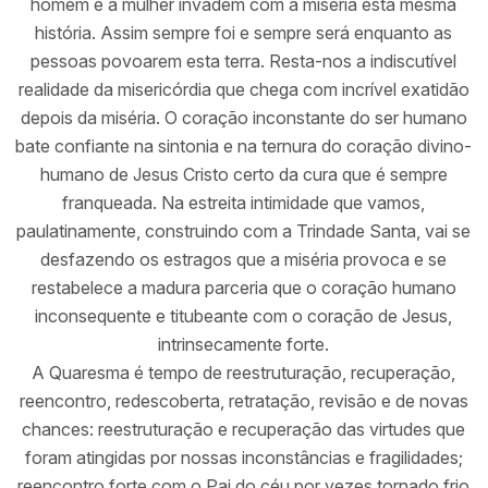
homem e a mulher invadem com a miséria esta mesma
história. Assim sempre foi e sempre será enquanto as
pessoas povoarem esta terra. Resta-nos a indiscutível
realidade da misericórdia que chega com incrível exatidão
depois da miséria. O coração inconstante do ser humano
bate confiante na sintonia e na ternura do coração divino-
humano de Jesus Cristo certo da cura que é sempre
franqueada. Na estreita intimidade que vamos,
paulatinamente, construindo com a Trindade Santa, vai se
desfazendo os estragos que a miséria provoca e se
restabelece a madura parceria que o coração humano
inconsequente e titubeante com o coração de Jesus,
intrinsecamente forte.
A Quaresma é tempo de reestruturação, recuperação,
reencontro, redescoberta, retratação, revisão e de novas
chances: reestruturação e recuperação das virtudes que
foram atingidas por nossas inconstâncias e fragilidades;
reencontro forte com o Pai do céu por vezes tornado frio