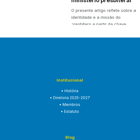
ministério presbiteral
O presente artigo reflete sobre a
identidade e a missão do
presbítero a partir da chave
teológica…
Institucional
• História
• Diretoria 2025-2027
• Membros
• Estatuto
Blog