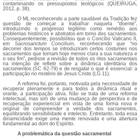
contaminando os pressupostos teológicos (QUEIRUGA,
2012, p. 38).
O ML reconhecendo a parte saudável da Tradição fez
questão de começar a trabalhar naquela “doente”,
introduzindo o progresso legítimo como remédio aos
problemas históricos e abstratos em torno dos sacramentos.
Consequentemente, possibilitou que o Concílio Vaticano II,
em
Sacrosanctum Concilium
, reconhecendo que “no
decorrer dos tempos se introduziram certos costumes nos
sacramentos que tornam hoje menos clara a sua natureza e
o seu fim”, pedisse a revisão de todos os ritos sacramentais
na intenção de refletir sobre a dinâmica identitária dos
sacramentos (SC 62-79) e de resgatar o que é essencial: a
participação no mistério de Jesus Cristo (LG 11).
A reforma foi, portanto, motivada pela necessidade de
recuperar plenamente e para todos a dinâmica ritual e
orante, a participação ativa. Não se trata de uma reforma
intelectual, mas sim de uma mudança de perspectiva e de
recuperação experiencial em vista de uma forma nova e
original de compreender a verdade dos sacramentos,
equilibrando sensibilidade e intelecto. Entretanto, toda essa
dinamicidade exige uma mente renovada e uma abertura
fundamental ao dom do Espírito.
A problemática da questão sacramental