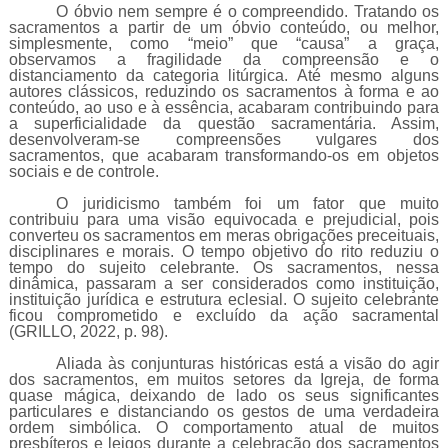
O óbvio nem sempre é o compreendido. Tratando os
sacramentos a partir de um óbvio conteúdo, ou melhor,
simplesmente, como “meio” que “causa” a graça,
observamos a fragilidade da compreensão e o
distanciamento da categoria litúrgica. Até mesmo alguns
autores clássicos, reduzindo os sacramentos à forma e ao
conteúdo, ao uso e à essência, acabaram contribuindo para
a superficialidade da questão sacramentária. Assim,
desenvolveram-se compreensões vulgares dos
sacramentos, que acabaram transformando-os em objetos
sociais e de controle.
O juridicismo também foi um fator que muito
contribuiu para uma visão equivocada e prejudicial, pois
converteu os sacramentos em meras obrigações preceituais,
disciplinares e morais. O tempo objetivo do rito reduziu o
tempo do sujeito celebrante. Os sacramentos, nessa
dinâmica, passaram a ser considerados como instituição,
instituição jurídica e estrutura eclesial. O sujeito celebrante
ficou comprometido e excluído da ação sacramental
(GRILLO, 2022, p. 98).
Aliada às conjunturas históricas está a visão do agir
dos sacramentos, em muitos setores da Igreja, de forma
quase mágica, deixando de lado os seus significantes
particulares e distanciando os gestos de uma verdadeira
ordem simbólica. O comportamento atual de muitos
presbíteros e leigos durante a celebração dos sacramentos