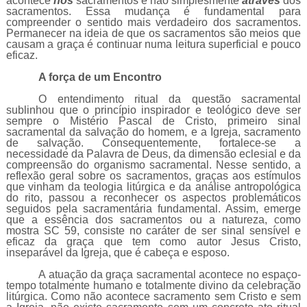
acontece
nos
sacramentos e não simplesmente
através
dos
sacramentos. Essa mudança é fundamental para
compreender o sentido mais verdadeiro dos sacramentos.
Permanecer na ideia de que os sacramentos são meios que
causam a graça é continuar numa leitura superficial e pouco
eficaz.
A força de um Encontro
O entendimento ritual da questão sacramental
sublinhou que o princípio inspirador e teológico deve ser
sempre o Mistério Pascal de Cristo, primeiro sinal
sacramental da salvação do homem, e a Igreja, sacramento
de salvação. Consequentemente, fortalece-se a
necessidade da Palavra de Deus, da dimensão eclesial e da
compreensão do organismo sacramental. Nesse sentido, a
reflexão geral sobre os sacramentos, graças aos estímulos
que vinham da teologia litúrgica e da análise antropológica
do rito, passou a reconhecer os aspectos problemáticos
seguidos pela sacramentária fundamental. Assim, emerge
que a essência dos sacramentos ou a natureza, como
mostra SC 59, consiste no caráter de ser sinal sensível e
eficaz da graça que tem como autor Jesus Cristo,
inseparável da Igreja, que é cabeça e esposo.
A atuação da graça sacramental acontece no espaço-
tempo totalmente humano e totalmente divino da celebração
litúrgica. Como não acontece sacramento sem Cristo e sem