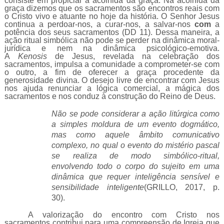
consiste em propiciar a acolhida da graça. Na acolhida da
graça dizemos que os sacramentos são encontros reais com
o Cristo vivo e atuante no hoje da história. O Senhor Jesus
continua a perdoar-nos, a curar-nos, a salvar-nos
com
a
potência dos seus sacramentos (DD 11). Dessa maneira, a
ação ritual simbólica não pode se perder na dinâmica moral-
jurídica e nem na dinâmica psicológico-emotiva.
A
Kenosis
de Jesus, revelada na celebração dos
sacramentos, impulsa a comunidade a comprometer-se com
o outro, a fim de oferecer a graça procedente da
generosidade divina. O desejo livre de encontrar com Jesus
nos ajuda renunciar a lógica comercial, a mágica dos
sacramentos e nos conduz à construção do Reino de Deus.
Não se pode considerar a ação litúrgica como
a simples moldura de um evento dogmático,
mas como aquele âmbito comunicativo
complexo, no qual o evento do mistério pascal
se realiza de modo simbólico-ritual,
envolvendo todo o corpo do sujeito em uma
dinâmica que requer inteligência sensível e
sensibilidade inteligente
(GRILLO, 2017, p.
30).
A valorização do encontro com Cristo nos
sacramentos contribui para uma compreensão de Igreja que