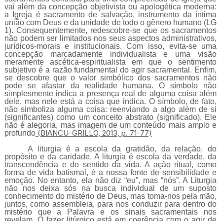
vai além da concepção objetivista ou apologética moderna:
a Igreja é sacramento de salvação, instrumento da íntima
união com Deus e da unidade de todo o gênero humano (LG
1). Consequentemente, redescobre-se que os sacramentos
não podem ser limitados nos seus aspectos administrativos,
jurídicos-morais e institucionais. Com isso, evita-se uma
concepção marcadamente individualista e uma visão
meramente ascética-espiritualista em que o sentimento
subjetivo é a razão fundamental do agir sacramental. Enfim,
se descobre que o valor simbólico dos sacramentos não
pode se afastar da realidade humana. O símbolo não
simplesmente indica a presença real de alguma coisa além
dele, mas nele está a coisa que indica. O símbolo, de fato,
não simboliza alguma coisa: reenviando a algo além de si
(significantes) como um conceito abstrato (significado). Ele
não é alegoria, mas imagem de um conteúdo mais amplo e
(BIANCU-GRILLO, 2013, p. 71-77)
profundo
A liturgia é a escola da gratidão, da relação, do
propósito e da caridade. A liturgia é escola da verdade, da
transcendência e do sentido da vida. A ação ritual, como
forma de vida batismal, é a nossa fonte de sensibilidade e
emoção. No entanto, ela não diz “eu”, mas “nós”. A Liturgia
não nos deixa sós na busca individual de um suposto
conhecimento do mistério de Deus, mas toma-nos pela mão,
juntos, como assembleia, para nos conduzir para dentro do
mistério que a Palavra e os sinais sacramentais nos
revelam. O fazer litúrgico está em coerência com o agir de