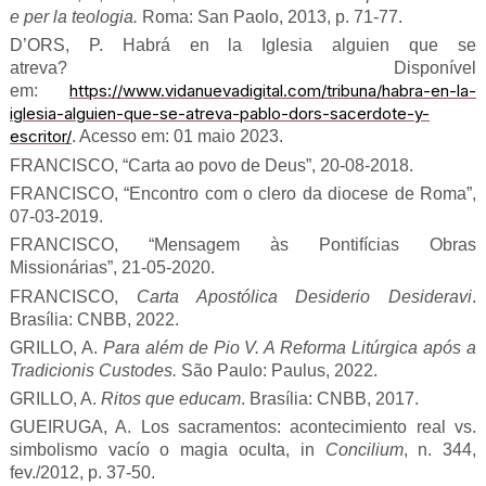
e per la teologia.
Roma: San Paolo, 2013, p. 71-77.
D’ORS, P. Habrá en la Iglesia alguien que se
atreva?
Disponível
https://www.vidanuevadigital.com/tribuna/habra-en-la-
em:
iglesia-alguien-que-se-atreva-pablo-dors-sacerdote-y-
escritor/
. Acesso em: 01 maio 2023.
FRANCISCO, “Carta ao povo de Deus”, 20-08-2018.
FRANCISCO, “Encontro com o clero da diocese de Roma”,
07-03-2019.
FRANCISCO, “Mensagem às Pontifícias Obras
Missionárias”, 21-05-2020.
FRANCISCO,
Carta Apostólica Desiderio Desideravi
.
Brasília: CNBB, 2022.
GRILLO, A.
Para além de Pio V. A Reforma Litúrgica após a
Tradicionis Custodes.
São Paulo: Paulus, 2022.
GRILLO, A.
Ritos que educam
. Brasília: CNBB, 2017.
GUEIRUGA, A. Los sacramentos: acontecimiento real vs.
simbolismo vacío o magia oculta, in
Concilium
, n. 344,
fev./2012, p. 37-50.