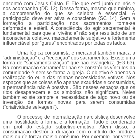
encontro com Jesus Cristo. É Ele que está junto de nós e
nos acompanha (DD 12). Dessa forma, mesmo que mínima,
a compreensão do que se celebra é essencial. A
participação deve ser ativa e consciente (SC 14). Sem a
formação a participação nos sacramentos torna-se
deformada e estéril. A consciência do agir sacramental é
fundamental para que a “vivência” não seja resultado de um
inconsciente coletivo, marcadamente subjetivo e fortemente
influenciável por “gurus” encontrados por todas os lados.
Uma lógica consumista e mercantil também marca a
“administração” e a “recepção” dos sacramentos. Existe uma
forma de “sacramentalização” que não evangeliza (EG 63).
Na consumação sacramental não se constrói os vínculos da
comunidade e nem se forma a Igreja. O objetivo é apenas a
realização do eu e das minhas necessidades votivas. Nos
espaços que as coisas são apenas exauridas e consumidas,
a permanência não é possível. São nesses espaços que os
ritos desaparecem e os símbolos não significam. Neles
também existe sempre a necessidade de algo novo ou da
invenção de formas novas para serem consumidas
(“criatividade selvagem”).
O processo de internalização narcisística desenvolve
uma hostilidade à forma e a formação. Tudo é condenado
em prol do estado subjetivo-emotivo. Além disso, a
consumação destrói a duração com o intuito de produzir
mais ou de forçar mais o consumo. Por exemplo, por vezes,