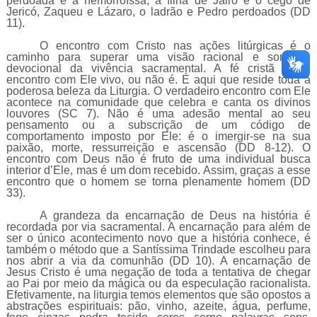
perdoada e a hemorroíssa, a filha de Jairo e o cego de
Jericó, Zaqueu e Lázaro, o ladrão e Pedro perdoados (DD
11).
O encontro com Cristo nas ações litúrgicas é o
caminho para superar uma visão racional e somente
devocional da vivência sacramental. A fé cristã ou é
encontro com Ele vivo, ou não é. É aqui que reside toda a
poderosa beleza da Liturgia. O verdadeiro encontro com Ele
acontece na comunidade que celebra e canta os divinos
louvores (SC 7). Não é uma adesão mental ao seu
pensamento ou a subscrição de um código de
comportamento imposto por Ele: é o imergir-se na sua
paixão, morte, ressurreição e ascensão (DD 8-12). O
encontro com Deus não é fruto de uma individual busca
interior d’Ele, mas é um dom recebido. Assim, graças a esse
encontro que o homem se torna plenamente homem (DD
33).
A grandeza da encarnação de Deus na história é
recordada por via sacramental. A encarnação para além de
ser o único acontecimento novo que a história conhece, é
também o método que a Santíssima Trindade escolheu para
nos abrir a via da comunhão (DD 10). A encarnação de
Jesus Cristo é uma negação de toda a tentativa de chegar
ao Pai por meio da mágica ou da especulação racionalista.
Efetivamente, na liturgia temos elementos que são opostos a
abstrações espirituais: pão, vinho, azeite, água, perfume,