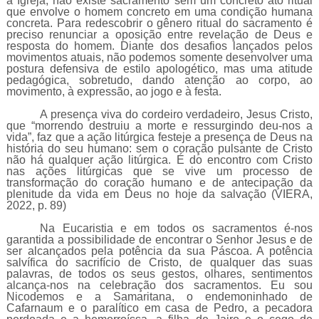
a Igreja, não existe sacramento sem um concreto ato ritual
que envolve o homem concreto em uma condição humana
concreta. Para redescobrir o gênero ritual do sacramento é
preciso renunciar a oposição entre revelação de Deus e
resposta do homem. Diante dos desafios lançados pelos
movimentos atuais, não podemos somente desenvolver uma
postura defensiva de estilo apologético, mas uma atitude
pedagógica, sobretudo, dando atenção ao corpo, ao
movimento, à expressão, ao jogo e à festa.
A presença viva do cordeiro verdadeiro, Jesus Cristo,
que “morrendo destruiu a morte e ressurgindo deu-nos a
vida”, faz que a ação litúrgica festeje a presença de Deus na
história do seu humano: sem o coração pulsante de Cristo
não há qualquer ação litúrgica. É do encontro com Cristo
nas ações litúrgicas que se vive um processo de
transformação do coração humano e de antecipação da
plenitude da vida em Deus no hoje da salvação (VIERA,
2022, p. 89)
Na Eucaristia e em todos os sacramentos é-nos
garantida a possibilidade de encontrar o Senhor Jesus e de
ser alcançados pela potência da sua Páscoa. A potência
salvífica do sacrifício de Cristo, de qualquer das suas
palavras, de todos os seus gestos, olhares, sentimentos
alcança-nos na celebração dos sacramentos. Eu sou
Nicodemos e a Samaritana, o endemoninhado de
Cafarnaum e o paralítico em casa de Pedro, a pecadora