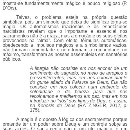
mostra-se fundamentalmente mágico e pouco religioso (P.
D’Ors).
Talvez, o problema esteja na própria questão
simbólica, pois um símbolo que deixa de significar torna-se
magia. Os automatismos irracionais e os espetáculos
narcisistas revelam que o importante e essencial nos
sacramentos não é a graça, mas a emoção e os seus efeitos
provocados na “alma”. Com efeito, fórmulas automáticas,
obedecendo a impulsos mágicos e a simbolismos vazios,
não formam comunidade e nem formam a comunidade, no
máximo, transformam as nossas assembleias em sanatórios
públicos.
A liturgia não consiste em nos encher de um
sentimento do sagrado, no meio de arrepios e
pressentimentos, mas em nos colocar diante
do gume afiado da Palavra de Deus. Ela não
consiste em nos colocar num ambiente de
solenidade e de beleza para que nos
recolhamos e meditemos em paz, mas em nos
introduzir no “nós” dos filhos de Deus e, assim,
na Kenosis de Deus
(RATZINGER, 2012, p.
175).
A magia é o oposto à lógica dos sacramentos porque
pretende ter um poder sobre Deus e um controle sobre as
suas ações. O sacramento não é um rito mágico: é um