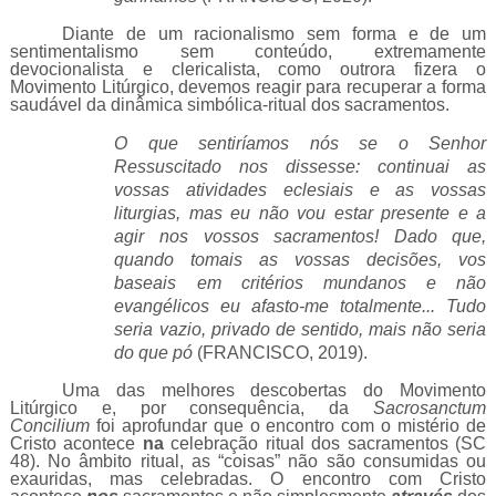
Diante de um racionalismo sem forma e de um
sentimentalismo sem conteúdo, extremamente
devocionalista e clericalista, como outrora fizera o
Movimento Litúrgico, devemos reagir para recuperar a forma
saudável da dinâmica simbólica-ritual dos sacramentos.
O que sentiríamos nós se o Senhor
Ressuscitado nos dissesse: continuai as
vossas atividades eclesiais e as vossas
liturgias, mas eu não vou estar presente e a
agir nos vossos sacramentos! Dado que,
quando tomais as vossas decisões, vos
baseais em critérios mundanos e não
evangélicos eu afasto-me totalmente... Tudo
seria vazio, privado de sentido, mais não seria
do que pó
(FRANCISCO, 2019).
Uma das melhores descobertas do Movimento
Litúrgico e, por consequência, da
Sacrosanctum
Concilium
foi aprofundar que o encontro com o mistério de
Cristo acontece
na
celebração ritual dos sacramentos (SC
48). No âmbito ritual, as “coisas” não são consumidas ou
exauridas, mas celebradas. O encontro com Cristo