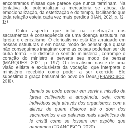
encontramos missas que parece que nunca terminam. Na
tentativa de potencializar a mercadoria se abusa da
emocionalização, da estetização e do tempo, facilitando que
(HAN, 2021, p. 12-
toda relação esteja cada vez mais perdida
17)
.
Outro aspecto que influi na celebração dos
sacramentos é consequência de uma doença estrutural na
Igreja: o clericalismo. O clericalismo está tão arraigado em
nossas estruturas e em nosso modo de pensar que quase
não conseguimos imaginar como as coisas poderiam ser de
outra forma. Ele distorce o sentido ministerial, corrompe o
coração do ministro e perverte seu modo de pensar
(MARQUES, 2021, p. 197). O clericalismo nasce de uma
visão elitista e exclusivista da vocação, que interpreta o
ministério recebido como poder a ser exercido. Ele
(FRANCISCO,
subestima a graça batismal do povo de Deus
2018)
.
Jamais se pode pensar em servir a missão da
Igreja cultivando a arrogância, seja como
indivíduos seja através dos organismos, com a
altivez de quem distorce até o dom dos
sacramentos e as palavras mais autênticas da
fé cristã como se fossem um espólio que
ganhamos
(FRANCISCO, 2020).