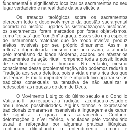
fundamental e significativo localizar os sacramentos no seu
lugar verdadeiro e na realidade da sua eficácia.
Os tratados teológicos sobre os sacramentos
oferecem todo o desenvolvimento da questão sacramental
ocorrida na história. Ligados às sistematizações históricas,
os sacramentos foram marcados por fortes objetivismos,
como “coisas” que “contêm” a graça. Esses são uma espécie
de instrumentos materiais que de modo invisível produz
efeitos invisíveis por seu próprio dinamismo. Assim, a
reflexão dogmatizada, mesmo que necessária, acalorada
pelo moralismo da Idade Moderna, acabou por afastar os
sacramentos da ação ritual, rompendo toda a possibilidade
de sentido eclesial e humano. No entanto, mesmo
conscientes dessa problematização, não podemos reduzir a
Tradição aos seus defeitos, pois a vida é mais rica dos que
as teorias. É muito imprudente e improdutivo agarrar-se as
tradições contextuais na tentativa de não atualizar e
redescobrir as riquezas do dom de Deus.
O Movimento Litúrgico do último século e o Concílio
Vaticano II – ao recuperar a Tradição – acentuou o estudo e
abriu novas possibilidades. Alguns termos e expressões
tradicionais tornaram-se insensíveis à linguagem e deixaram
de significar a graça nos sacramentos. Contudo,
deformações à nível teórico, vinculadas pelo vocabulário
usual e reforçadas por algumas práticas litúrgicas,
continuam dificultando o entendimento comum e