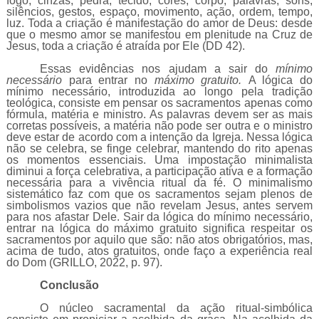
fogo, cinzas, pedra, tecido, cores, corpo, palavras, sons,
silêncios, gestos, espaço, movimento, ação, ordem, tempo,
luz. Toda a criação é manifestação do amor de Deus: desde
que o mesmo amor se manifestou em plenitude na Cruz de
Jesus, toda a criação é atraída por Ele (DD 42).
Essas evidências nos ajudam a sair do
mínimo
necessário
para entrar no
máximo gratuito.
A lógica do
mínimo necessário, introduzida ao longo pela tradição
teológica, consiste em pensar os sacramentos apenas como
fórmula, matéria e ministro. As palavras devem ser as mais
corretas possíveis, a matéria não pode ser outra e o ministro
deve estar de acordo com a intenção da Igreja. Nessa lógica
não se celebra, se finge celebrar, mantendo do rito apenas
os momentos essenciais. Uma impostação minimalista
diminui a força celebrativa, a participação ativa e a formação
necessária para a vivência ritual da fé. O minimalismo
sistemático faz com que os sacramentos sejam plenos de
simbolismos vazios que não revelam Jesus, antes servem
para nos afastar Dele. Sair da lógica do mínimo necessário,
entrar na lógica do máximo gratuito significa respeitar os
sacramentos por aquilo que são: não atos obrigatórios, mas,
acima de tudo, atos gratuitos, onde faço a experiência real
do Dom (GRILLO, 2022, p. 97).
Conclusão
O núcleo sacramental da ação ritual-simbólica