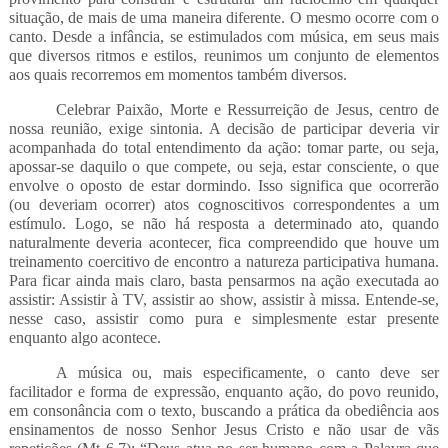
situação, de mais de uma maneira diferente. O mesmo ocorre com o
canto. Desde a infância, se estimulados com música, em seus mais
que diversos ritmos e estilos, reunimos um conjunto de elementos
aos quais recorremos em momentos também diversos.
Celebrar Paixão, Morte e Ressurreição de Jesus, centro de
nossa reunião, exige sintonia. A decisão de participar deveria vir
acompanhada do total entendimento da ação: tomar parte, ou seja,
apossar-se daquilo o que compete, ou seja, estar consciente, o que
envolve o oposto de estar dormindo. Isso significa que ocorrerão
(ou deveriam ocorrer) atos cognoscitivos correspondentes a um
estímulo. Logo, se não há resposta a determinado ato, quando
naturalmente deveria acontecer, fica compreendido que houve um
treinamento coercitivo de encontro a natureza participativa humana.
Para ficar ainda mais claro, basta pensarmos na ação executada ao
assistir: Assistir à TV, assistir ao show, assistir à missa. Entende-se,
nesse caso, assistir como pura e simplesmente estar presente
enquanto algo acontece.
A música ou, mais especificamente, o canto deve ser
facilitador e forma de expressão, enquanto ação, do povo reunido,
em consonância com o texto, buscando a prática da obediência aos
ensinamentos de nosso Senhor Jesus Cristo e não usar de vãs