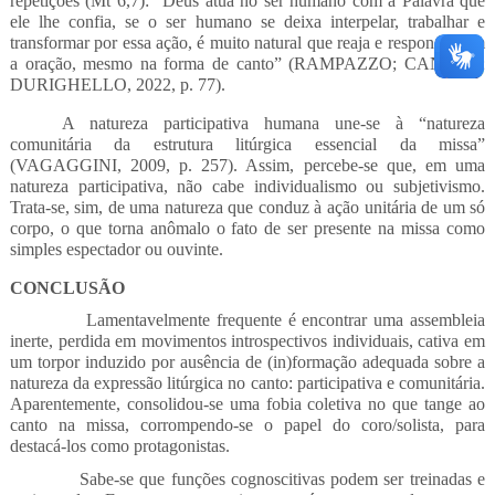
repetições (Mt 6,7): “Deus atua no ser humano com a Palavra que
ele lhe confia, se o ser humano se deixa interpelar, trabalhar e
transformar por essa ação, é muito natural que reaja e responda com
a oração, mesmo na forma de canto” (RAMPAZZO; CANOVA;
DURIGHELLO, 2022, p. 77).
A natureza participativa humana une-se à “natureza
comunitária da estrutura litúrgica essencial da missa”
(VAGAGGINI, 2009, p. 257). Assim, percebe-se que, em uma
natureza participativa, não cabe individualismo ou subjetivismo.
Trata-se, sim, de uma natureza que conduz à ação unitária de um só
corpo, o que torna anômalo o fato de ser presente na missa como
simples espectador ou ouvinte.
CONCLUSÃO
Lamentavelmente frequente é encontrar uma assembleia
inerte, perdida em movimentos introspectivos individuais, cativa em
um torpor induzido por ausência de (in)formação adequada sobre a
natureza da expressão litúrgica no canto: participativa e comunitária.
Aparentemente, consolidou-se uma fobia coletiva no que tange ao
canto na missa, corrompendo-se o papel do coro/solista, para
destacá-los como protagonistas.
Sabe-se que funções cognoscitivas podem ser treinadas e