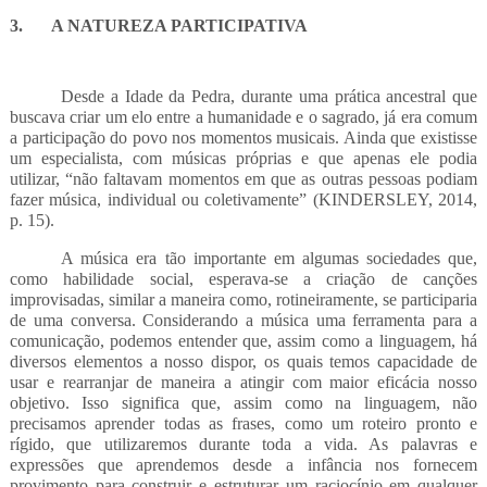
3.
A NATUREZA PARTICIPATIVA
Desde a Idade da Pedra, durante uma prática ancestral que
buscava criar um elo entre a humanidade e o sagrado, já era comum
a participação do povo nos momentos musicais. Ainda que existisse
um especialista, com músicas próprias e que apenas ele podia
utilizar, “não faltavam momentos em que as outras pessoas podiam
fazer música, individual ou coletivamente” (KINDERSLEY, 2014,
p. 15).
A música era tão importante em algumas sociedades que,
como habilidade social, esperava-se a criação de canções
improvisadas, similar a maneira como, rotineiramente, se participaria
de uma conversa. Considerando a música uma ferramenta para a
comunicação, podemos entender que, assim como a linguagem, há
diversos elementos a nosso dispor, os quais temos capacidade de
usar e rearranjar de maneira a atingir com maior eficácia nosso
objetivo. Isso significa que, assim como na linguagem, não
precisamos aprender todas as frases, como um roteiro pronto e
rígido, que utilizaremos durante toda a vida. As palavras e
expressões que aprendemos desde a infância nos fornecem
provimento para construir e estruturar um raciocínio em qualquer