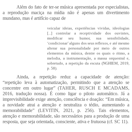
Além do fato de ter-se música apresentada por especialistas,
a reprodução maciça na mídia não é apenas um divertimento
mundano, mas é artifício capaz de
veicular ideias, experiências vividas, ideologias
[...] controlar a receptividade dos ouvintes,
modificar seu humor, sua sensibilidade,
‘condicionar’ alguns dos seus reflexos, e até mesmo
alterar sua personalidade por meio de outros
elementos da música, dentre os quais o ritmo, a
melodia, a instrumentação, a massa orquestral e,
sobretudo, a repetição da escuta (NGHIEM, 2019,
p. 58).
Ainda, a repetição reduz a capacidade de atenção:
“
repetição
leva à automatização, permitindo que a atenção se
concentre em outro lugar” (TAHER, RUSCH E MCADAMS,
2016, tradução nossa).
É como ligar o piloto automático. Já a
imprevisibilidade exige atenção, consciência e doação: “Em música,
a novidade atrai a atenção e neutraliza o tédio, aumentando a
memorabilidade” (LEVITIN, 2021, p. 256). Tais elementos,
atenção e memorabilidade, são necessários para a produção de uma
resposta, que seja orientada, consciente, ativa e frutuosa (cf. SC 11).