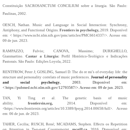
Constituição SACROSANCTUM CONCILIUM sobre a liturgia. São Paulo:
Paulinas, 2002.
OESCH, Nathan. Music and Language in Social Interaction: Synchrony,
Antiphony, and Functional Origins.
Frontiers in psychology,
2019. Disponível
em: <
https://www.ncbi.nlm.nih.gov/pmc/articles/PMC6614337/>. Acesso em:
09 de jun. 2023.
RAMPAZZO, Fulvio; CANOVA, Massimo; DURIGHELLO,
Gianmartino.
Cantar a Liturgia:
Perfil Histórico-Teológico e Indicações
Pastorais. São Paulo: Edições Loyola, 2022.
RENTFROW, Peter J; GOSLING, Samuel D. The do re mi’s of everyday life: the
structure and personality correlats of music preferences.
Journal of personality
and social psychology
, 2003. Disponível em:
<
https://pubmed.ncbi.nlm.nih.gov/12793587/>. Acesso em: 09 de jun. 2023.
TAN, Yi Ting et al.
The genetic basis of music
ability.
frontiersin.org,
2014.
Disponível em:
<https://www.frontiersin.org/articles/10.3389/fpsyg.2014.00658/full>. Acesso
em: 06 de jun. de 2023.
TAHER, Cecilia; RUSCH, René; MCADAMS, Stephen.
Effects os Repetition
on Attention in Two-part Counterpoint.
mcgill.ca
, 2016.
Disponível em: