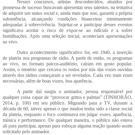
Nesses concursos, artistas desconhecidos, atraídos por
promessa de sucesso buscavam apresentar seus talentos, na tentativa
de adquirir um status social e, ainda mais que isso, garantir a própria
subsistência, alcançando condições financeiras minimamente
adequadas à sobrevivência. Sujeitar-se a participar desses eventos
significava aceitar o risco de expor-se ao ridículo e a sofrer
humilhações. Após uma seleção inicial, aconteciam apresentações
ao vivo.
Outro acontecimento significativo foi, em 1940, a inserção
de plateia nos programas de rádio. A partir de então, os programas
ao vivo, no formato palcos-auditório, caíram em gosto popular.
Assim, o mistério que cercava os rostos por trás das vozes ouvidas
através dos rádios começaram a ser revelados. Cada vez mais eram
necessárias, além de boas vozes, boa aparência.
A partir daí surgiu o animador, pessoa responsável por
qualquer coisa capaz de “provocar gritos e palmas” (TINHORÃO,
2014, p. 100) em seu público. Migrando para a TV, durante a
década de 60, talvez apenas o que mudou tenha sido a classe social
da plateia, enquanto o foco continuava em julgar vozes, aparência,
música e performance. De qualquer maneira, o público não estava
ali para participar, apenas para esboçar alguma reação quando assim
solicitado pelo animador.