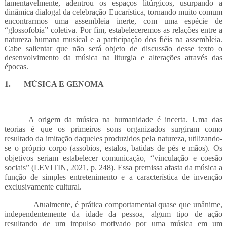
lamentavelmente, adentrou os espaços litúrgicos, usurpando a
dinâmica dialogal da celebração Eucarística, tornando muito comum
encontrarmos uma assembleia inerte, com uma espécie de
“glossofobia” coletiva. Por fim, estabeleceremos as relações entre a
natureza humana musical e a participação dos fiéis na assembleia.
Cabe salientar que não será objeto de discussão desse texto o
desenvolvimento da música na liturgia e alterações através das
épocas.
1.
MÚSICA E GENOMA
A origem da música na humanidade é incerta. Uma das
teorias é que os primeiros sons organizados surgiram como
resultado da imitação daqueles produzidos pela natureza, utilizando-
se o próprio corpo (assobios, estalos, batidas de pés e mãos). Os
objetivos seriam estabelecer comunicação, “vinculação e coesão
sociais” (LEVITIN, 2021, p. 248). Essa premissa afasta da música a
função de simples entretenimento e a característica de invenção
exclusivamente cultural.
Atualmente, é prática comportamental quase que unânime,
independentemente da idade da pessoa, algum tipo de ação
resultando de um impulso motivado por uma música em um