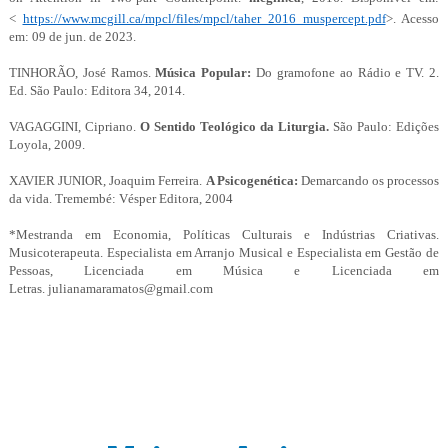
<
https://www.mcgill.ca/mpcl/files/mpcl/taher_2016_muspercept.pdf
>. Acesso
em: 09 de jun. de 2023.
TINHORÃO, José Ramos.
Música Popular:
Do gramofone ao Rádio e TV. 2.
Ed. São Paulo: Editora 34, 2014.
VAGAGGINI, Cipriano.
O Sentido Teológico da Liturgia.
São Paulo: Edições
Loyola, 2009.
XAVIER JUNIOR, Joaquim Ferreira.
A Psicogenética:
Demarcando os processos
da vida. Tremembé: Vésper Editora, 2004
*Mestranda em Economia, Políticas Culturais e Indústrias Criativas.
Musicoterapeuta. Especialista em Arranjo Musical e Especialista em Gestão de
Pessoas, Licenciada em Música e Licenciada em
Letras.
julianamaramatos@gmail.com