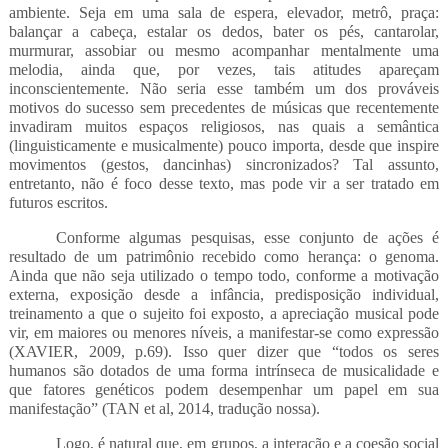
ambiente. Seja em uma sala de espera, elevador, metrô, praça:
balançar a cabeça, estalar os dedos, bater os pés, cantarolar,
murmurar, assobiar ou mesmo acompanhar mentalmente uma
melodia, ainda que, por vezes, tais atitudes apareçam
inconscientemente. Não seria esse também um dos prováveis
motivos do sucesso sem precedentes de músicas que recentemente
invadiram muitos espaços religiosos, nas quais a semântica
(linguisticamente e musicalmente) pouco importa, desde que inspire
movimentos (gestos, dancinhas) sincronizados? Tal assunto,
entretanto, não é foco desse texto, mas pode vir a ser tratado em
futuros escritos.
Conforme algumas pesquisas, esse conjunto de ações é
resultado de um patrimônio recebido como herança: o genoma.
Ainda que não seja utilizado o tempo todo, conforme a motivação
externa, exposição desde a infância, predisposição individual,
treinamento a que o sujeito foi exposto, a apreciação musical pode
vir, em maiores ou menores níveis, a manifestar-se como expressão
(XAVIER, 2009, p.69). Isso quer dizer que “todos os seres
humanos são dotados de uma forma intrínseca de musicalidade e
que fatores genéticos podem desempenhar um papel em sua
manifestação” (TAN et al, 2014, tradução nossa).
Logo, é natural que, em grupos, a interação e a coesão social