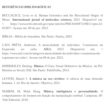
REFERÊNCIAS BIBLIOGRÁFICAS
BECCACECE, Livia et al. Human Genomics and the Biocultural Origin of
Music.
International jornal of molecular sciences,
2021. Disponível em:
<
https://www.ncbi.nlm.nih.gov/pmc/articles/PMC8160972/#B11-ijms-22-
05397>. Acesso em: 09 de jun. 2023
BÍBLIA – Bíblia de Jerusalém. São Paulo: Paulus, 2003.
CATA PRÊTA, Anderson. A musicalidade do indivíduo: Construtora da
Expressão no culto.
ASLI,
2023. Disponível em: <
https://www.asli.com.br/artigos/a-musicalidade-do-individuo--construtora-da-
expressao-no-culto>. Acesso em 09 de jun. 2023.
KINDERSLEY, Dorling.
Música:
O Guia Visual Definitivo da Música: da Pré-
História ao Século XXI. São Paulo: PubliFolha, 2014.
LEVITIN, Daniel J.
A música no seu cérebro:
A ciência de uma obsessão
humana. 1. ed. Rio de Janeiro: Objetiva, 2021.
NGHIEM, Dr. Minh Dung.
Música, inteligência e personalidade:
O
comportamento do homem em função da manipulação cerebral. Campinas, SP:
Vide Editorial, 2018.