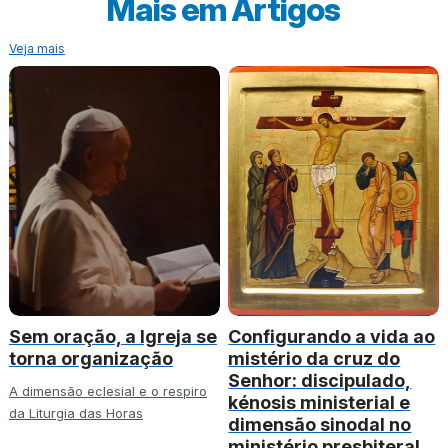
Mais em
Artigos
Veja mais
Sem oração, a Igreja se
Configurando a vida ao
torna organização
mistério da cruz do
Senhor: discipulado,
A dimensão eclesial e o respiro
kénosis ministerial e
da Liturgia das Horas
dimensão sinodal no
ministério presbiteral