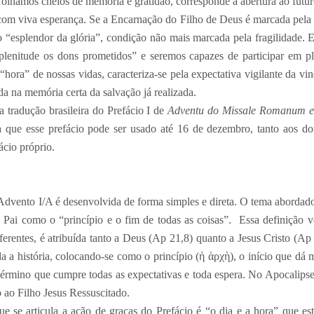
 olhamos cheios de memória e gratidão, corresponde a abertura ao fut
om viva esperança. Se a Encarnação do Filho de Deus é marcada pela
lo “esplendor da glória”, condição não mais marcada pela fragilidade
plenitude os dons prometidos” e seremos capazes de participar em
“hora” de nossas vidas, caracteriza-se pela expectativa vigilante da vi
da na memória certa da salvação já realizada.
 tradução brasileira do Prefácio I de
Adventu do Missale Romanum edi
ca que esse prefácio pode ser usado até 16 de dezembro, tanto aos d
cio próprio.
dvento I/A é desenvolvida de forma simples e direta. O tema abordado
 Pai como o “princípio e o fim de todas as coisas”. Essa definição
erentes, é atribuída tanto a Deus (Ap 21,8) quanto a Jesus Cristo (Ap
 a história, colocando-se como o princípio (ἡ ἁρχὴ), o início que dá 
término que cumpre todas as expectativas e toda espera. No Apocalipse
 ao Filho Jesus Ressuscitado.
e se articula a ação de graças do Prefácio é “o dia e a hora” que est