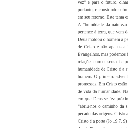
vez” e para o futuro, olh
portanto, é construído sobr
em seu retorno. Este tema es
A “humildade da natureza
pertence à terra, que vem da
Deus moldou o homem a parti
de Cristo e não apenas a 
Evangelhos, mas podemos be
relações com os seus discíp
humanidade de Cristo é a 
homem. O primeiro advento
promessas. Em Cristo estão 
de vida da humanidade. Na
em que Deus se fez próxim
“abriu-nos o caminho da s
pecado das origens. Cristo a
Cristo é a porta (Jo 19,7. 9