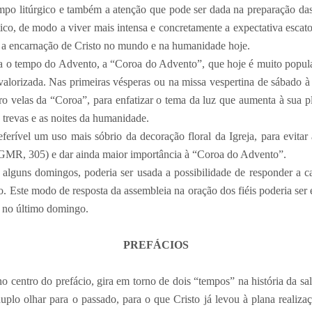
tempo litúrgico e também a atenção que pode ser dada na preparação da
tico, de modo a viver mais intensa e concretamente a expectativa escat
 a encarnação de Cristo no mundo e na humanidade hoje.
o tempo do Advento, a “Coroa do Advento”, que hoje é muito popular
 valorizada. Nas primeiras vésperas ou na missa vespertina de sábado à 
o velas da “Coroa”, para enfatizar o tema da luz que aumenta à sua 
trevas e as noites da humanidade.
eferível um uso mais sóbrio da decoração floral da Igreja, para evitar 
IGMR, 305) e dar ainda maior importância à “Coroa do Advento”.
m alguns domingos, poderia ser usada a possibilidade de responder a 
. Este modo de resposta da assembleia na oração dos fiéis poderia ser
 no último domingo.
PREFÁCIOS
o centro do prefácio, gira em torno de dois “tempos” na história da 
uplo olhar para o passado, para o que Cristo já levou à plana realiza