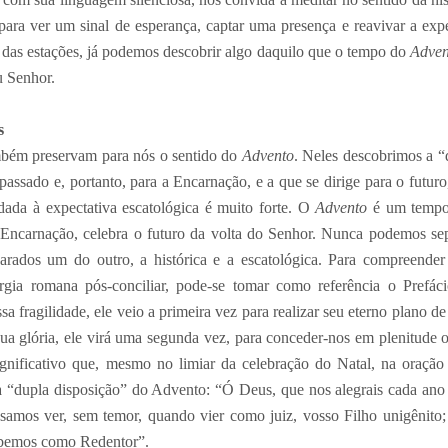
para ver um sinal de esperança, captar uma presença e reavivar a exp
 das estações, já podemos descobrir algo daquilo que o tempo do
Adven
u Senhor.
s
ambém preservam para nós o sentido do
Advento
. Neles descobrimos a “
 passado e, portanto, para a Encarnação, e a que se dirige para o futuro
dada à expectativa escatológica é muito forte. O
Advento
é um tempo
 Encarnação, celebra o futuro da volta do Senhor. Nunca podemos se
parados um do outro, a histórica e a escatológica. Para compreende
rgia romana pós-conciliar, pode-se tomar como referência o Prefá
 fragilidade, ele veio a primeira vez para realizar seu eterno plano d
sua glória, ele virá uma segunda vez, para conceder-nos em plenitude 
ignificativo que, mesmo no limiar da celebração do Natal, na oração
 a “dupla disposição” do Advento: “Ó Deus, que nos alegrais cada ano
samos ver, sem temor, quando vier como juiz, vosso Filho unigênito;
ebemos como Redentor”.