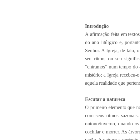
Introdução
A afirmação feita em texto
do ano litúrgico e, porta
Senhor. A Igreja, de fato,
seu ritmo, ou seu signifi
“entramos” num tempo do an
mistério; a Igreja recebeu-
aquela realidade que perten
Escutar a natureza
O primeiro elemento que no
com seus ritmos sazonais.
outono/inverno, quando os 
cochilar e morrer. As árvor
verão. A natureza, portanto