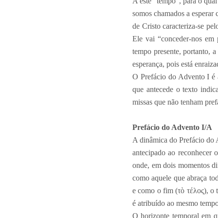
A este “tempo”, para o qual
somos chamados a esperar c
de Cristo caracteriza-se pe
Ele vai “conceder-nos em 
tempo presente, portanto, a 
esperança, pois está enraiza
O Prefácio do Advento I é a
que antecede o texto indi
missas que não tenham prefá
Prefácio do Advento I/A
A dinâmica do Prefácio do A
antecipado ao reconhecer o
onde, em dois momentos dif
como aquele que abraça toda
e como o fim (τὸ τέλος), o 
é atribuído ao mesmo tempo
O horizonte temporal em qu