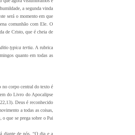
uro que agora vislumbramos e
 humildade, a segunda vinda
. Este será o momento em que
 plena comunhão com Ele. O
nda de Cristo, que é cheia de
tio typica tertia
. A rubrica
omingos quanto em todas as
 no corpo central do texto é
 vem do Livro do Apocalipse
 22,13). Deus é reconhecido
movimento a todas as coisas,
, o que se prega sobre o Pai
á diante de nós. “O dia e a