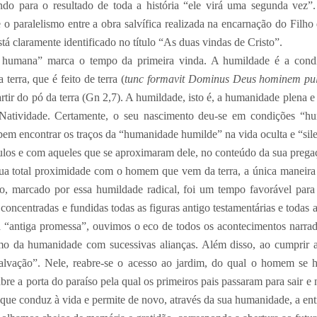
ando para o resultado de toda a história “ele virá uma segunda vez”
e o paralelismo entre a obra salvífica realizada na encarnação do Filh
tá claramente identificado no título “As duas vindas de Cristo”.
 humana” marca o tempo da primeira vinda. A humildade é a cond
 terra, que é feito de terra (
tunc formavit Dominus Deus hominem pu
r do pó da terra (Gn 2,7). A humildade, isto é, a humanidade plena e 
Natividade. Certamente, o seu nascimento deu-se em condições “h
m encontrar os traços da “humanidade humilde” na vida oculta e “sile
ulos e com aqueles que se aproximaram dele, no conteúdo da sua prega
sua total proximidade com o homem que vem da terra, a única maneira
, marcado por essa humildade radical, foi um tempo favorável para
concentradas e fundidas todas as figuras antigo testamentárias e todas a
 “antiga promessa”, ouvimos o eco de todos os acontecimentos narrad
o da humanidade com sucessivas alianças. Além disso, ao cumprir as
alvação”. Nele, reabre-se o acesso ao jardim, do qual o homem se h
bre a porta do paraíso pela qual os primeiros pais passaram para sair e
) que conduz à vida e permite de novo, através da sua humanidade, a ent