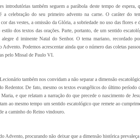
ões introdutórias também seguem a parábola deste tempo de espera, q
té a celebração do seu primeiro advento na carne. O caráter do 
 cor das vestes, a omissão da Glória, a sobriedade no uso das flores 
 estilo dos textos das orações. Parte, portanto, de um sentido escatol
 alegre d iminente Natal do Senhor. O tema mariano, recordado po
o Advento. Podemos acrescentar ainda que o número das coletas passou
as pelo Missal de Paulo VI.
o Lecionário também nos convidam a não separar a dimensão escatológi
 do Redentor. De fato, mesmo os textos evangélicos do último período
e Maria, e que relatam a narração do que precede o nascimento de Jesu
sentam ao mesmo tempo um sentido escatológico que remete ao cumprim
ade a caminho do Reino vindouro.
o Advento, procurando não deixar que a dimensão histórica prevaleça 