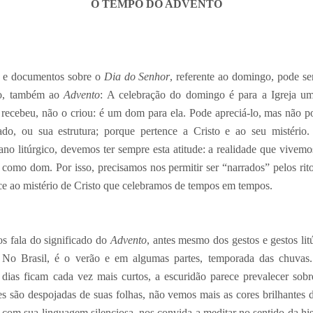
O TEMPO DO ADVENTO
s e documentos sobre o
Dia do Senhor
, referente ao domingo, pode ser
nto, também ao
Advento
: A celebração do domingo é para a Igreja um 
 o recebeu, não o criou: é um dom para ela. Pode apreciá-lo, mas não
cado, ou sua estrutura; porque pertence a Cristo e ao seu mistério.
o litúrgico, devemos ter sempre esta atitude: a realidade que vivemos
o como dom. Por isso, precisamos nos permitir ser “narrados” pelos ritos
ce ao mistério de Cristo que celebramos de tempos em tempos.
s fala do significado do
Advento
, antes mesmo dos gestos e gestos lit
 No Brasil, é o verão e em algumas partes, temporada das chuvas
dias ficam cada vez mais curtos, a escuridão parece prevalecer sobr
es são despojadas de suas folhas, não vemos mais as cores brilhantes 
, com sua linguagem silenciosa, nos convida a meditar no sentido da hist