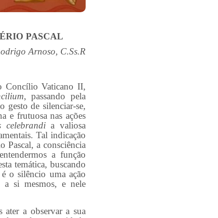
TÉRIO PASCAL
Rodrigo Arnoso, C.Ss.R
 Concílio Vaticano II,
cilium
, passando pela
 gesto de silenciar-se,
na e frutuosa nas ações
s celebrandi
a valiosa
amentais. Tal indicação
o Pascal, a consciência
 entendermos a função
esta temática, buscando
e é o silêncio uma ação
em a si mesmos, e nele
ter a observar a sua