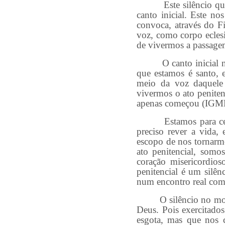
Este silêncio que con
canto inicial. Este n
convoca, através do F
voz, como corpo ecles
de vivermos a passag
O canto inicial nos f
que estamos é santo, 
meio da voz daquele 
vivermos o ato peniten
apenas começou (IGM
Estamos para celebrar
preciso rever a vida,
escopo de nos tornarm
ato penitencial, som
coração misericordio
penitencial é um silên
num encontro real com 
O silêncio no momento
Deus. Pois exercitado
esgota, mas que nos