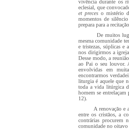
vivência durante os r
eclesial, que convocad
et preces
o mistério d
momentos de silêncio 
prepara para a recitaçã
De muitos lugares c
mesma comunidade temos
e tristezas, súplicas e
nos dirigirmos a igre
Desse modo, a reunião 
ao Pai o seu louvor.
envolvidas em muita
encontrarmos verdade
liturgia é aquele que 
toda a vida litúrgica
homem se entrelaçam p
12).
A renovação e a refor
entre os cristãos, a 
contrárias procurem n
comunidade no oitavo d