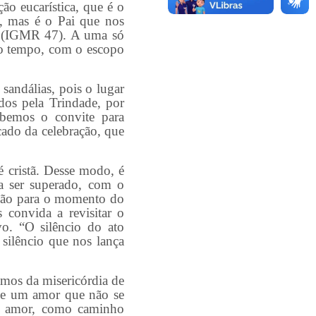
o eucarística, que é o
s, mas é o Pai que nos
te (IGMR 47). A uma só
no tempo, com o escopo
andálias, pois o lugar
dos pela Trindade, por
ebemos o convite para
cado da celebração, que
 cristã. Desse modo, é
sa ser superado, com o
ação para o momento do
convida a revisitar o
o. “O silêncio do ato
 silêncio que nos lança
mos da misericórdia de
 de um amor que não se
o amor, como caminho