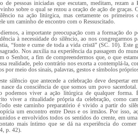
o de pessoas iniciadas que escutam, meditam, rezam a 
vinho sobre o qual se rezou a oração de ação de graças. 
ilêncio na ação litúrgica, mas certamente os primeiros 
ele um caminho de encontro com o Ressuscitado.
s, a importante preocupação com a formação do pov
vidência à necessidade do silêncio, ao nos congregarmos
istia, “fonte e cume de toda a vida cristã” (SC. 10). Este ge
sagrado. Nos auxilia na experiência da passagem do mun
m o Senhor, a fim de compreendermos que, o que estamos
ssa realidade, pelo contrário nos exorta a contemplá-la, c
s por meio dos sinais, palavras, gestos e símbolos próprios
lêncio que antecede a celebração deve despertar em
ue nasce da consciência de que somos um povo sacerdot
o podemos viver a ação litúrgica de qualquer forma. É
rito viver a ritualidade própria da celebração, como c
Todo este caminho preparatório é vivido a partir do silê
ropícia um encontro entre Deus e os irmãos. Por isso, a
eunidos e envolvidos todos os sentidos do crente, em uma
contato mais íntimo que se dá na experiência do comer
4, p. 42).