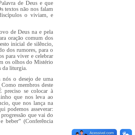
Palavra de Deus e que
Os textos não nos falam
discípulos o viviam, e
o de Deus na e pela
 para oração comum dos
sto inicial de silêncio,
do dos rumores, para o
 para viver e celebrar
om os olhos do Mistério
 da liturgia.
 nós o desejo de uma
al. Como membros deste
 preciso se colocar à
aminho que nos leva ao
ncio, que nos lança na
qui podemos asseverar:
 progressão que vai do
 e beber” (Conferência