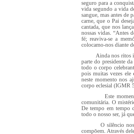
seguro para a conquis
vida segundo a vida de
sangue, mas antes de p
carne, que o Pai desej
cantada, que nos lanç
nossas vidas. “Antes 
fé; reaviva-se a me
colocamo-nos diante do
Ainda nos ritos inic
parte do presidente da
todo o corpo celebran
pois muitas vezes ele 
neste momento nos aj
corpo eclesial (IGMR 
Este momento memo
comunitária. O mistér
De tempo em tempo de
todo o nosso ser, já q
O silêncio nos ritos
compõem. Através dele