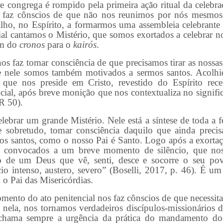
grega é rompido pela primeira ação ritual da celebraçã
os faz cônscios de que não nos reunimos por nós mesmo
ilho, no Espírito, a formarmos uma assembleia celebran
ial cantamos o Mistério, que somos exortados a celebrar 
em do
cronos
para o
kairós
.
az tomar consciência de que precisamos tirar as nossas s
e nele somos também motivados a sermos santos. Acolhi
que nos preside em Cristo, revestido do Espírito rec
cial, após breve monição que nos contextualiza no signifi
R 50).
 um grande Mistério. Nele está a síntese de toda a fé
 e sobretudo, tomar consciência daquilo que ainda preci
os santos, como o nosso Pai é Santo. Logo após a exort
os convocados a um breve momento de silêncio, que nos 
so de um Deus que vê, senti, desce e socorre o seu pov
cio intenso, austero, severo” (Boselli, 2017, p. 46). É um
o Pai das Misericórdias.
 do ato penitencial nos faz cônscios de que necessita
s nela, nos tornamos verdadeiros discípulos-missionários
 chama sempre a urgência da prática do mandamento d