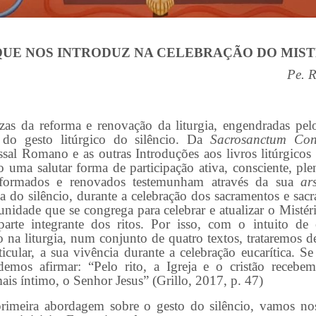
QUE NOS INTRODUZ NA CELEBRAÇÃO DO MIS
Pe. 
zas da reforma e renovação da liturgia, engendradas pelo
e do gesto litúrgico do silêncio. Da
Sacrosanctum Con
sal Romano e as outras Introduções aos livros litúrgicos o
 uma salutar forma de participação ativa, consciente, ple
 reformados e renovados testemunham através da sua
ar
a do silêncio, durante a celebração dos sacramentos e sacr
nidade que se congrega para celebrar e atualizar o Mistéri
parte integrante dos ritos. Por isso, com o intuito de
o na liturgia, num conjunto de quatro textos, trataremos d
cular, a sua vivência durante a celebração eucarítica. S
demos afirmar: “Pelo rito, a Igreja e o cristão receb
s íntimo, o Senhor Jesus” (Grillo, 2017, p. 47)
a abordagem sobre o gesto do silêncio, vamos nos a