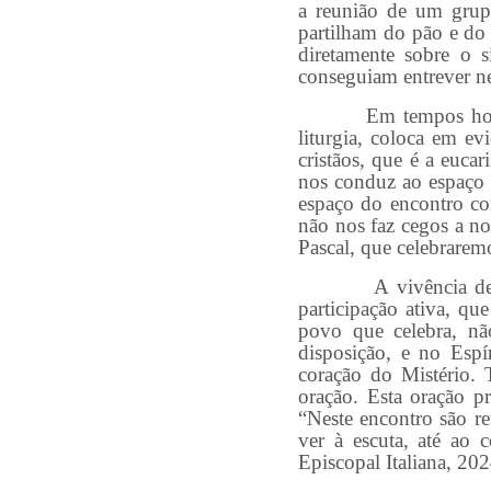
a reunião de um grup
partilham do pão e do 
diretamente sobre o s
conseguiam entrever n
Em tempos hodierno
liturgia, coloca em e
cristãos, que é a eucar
nos conduz ao espaço 
espaço do encontro co
não nos faz cegos a no
Pascal, que celebraremo
A vivência deste si
participação ativa, q
povo que celebra, nã
disposição, e no Espí
coração do Mistério. 
oração. Esta oração p
“Neste encontro são r
ver à escuta, até ao 
Episcopal Italiana, 202