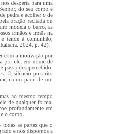
 nos desperta para uma
Senhor, do seu corpo e
de pedra e acolher o de
pela oração recitada ou
iro modela o barro, as
ssos irmãos e irmãs na
 e tende à comunhão;
taliana, 2024, p. 42).
r com a motivação por
ita por ele, em nome de
e passa desapercebido,
s. O silêncio prescrito
rar, como parte de um
mas ao mesmo tempo
ele de qualquer forma.
ecoe profundamente em
s e o corpo.
todas as partes que o
grado e nos dispomos a