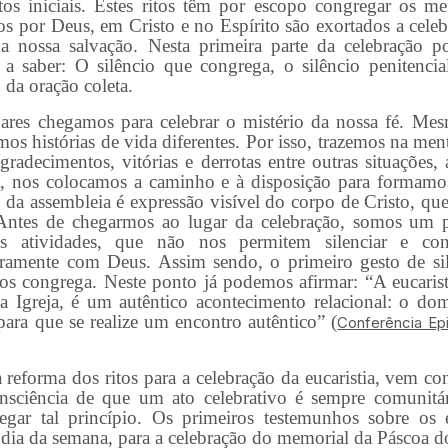
itos iniciais. Estes ritos têm por escopo congregar os
os por Deus, em Cristo e no Espírito são exortados a celebr
a nossa salvação. Nesta primeira parte da celebração p
a saber: O silêncio que congrega, o silêncio penitencia
o da oração coleta.
hegamos para celebrar o mistério da nossa fé. Mes
 histórias de vida diferentes. Por isso, trazemos na ment
 agradecimentos, vitórias e derrotas entre outras situações
ja, nos colocamos a caminho e à disposição para formamo
da assembleia é expressão visível do corpo de Cristo, que
 Antes de chegarmos ao lugar da celebração, somos um p
s atividades, que não nos permitem silenciar e co
iramente com Deus. Assim sendo, o primeiro gesto de si
nos congrega. Neste ponto já podemos afirmar: “A eucarist
 da Igreja, é um autêntico acontecimento relacional: o d
ara que se realize um encontro autêntico” (
Conferência Epi
ma dos ritos para a celebração da eucaristia, vem con
consciência de que um ato celebrativo é sempre comunit
egar tal princípio. Os primeiros testemunhos sobre os
ia da semana, para a celebração do memorial da Páscoa do