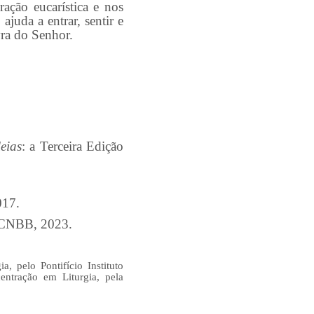
ração eucarística e nos
ajuda a entrar, sentir e
vra do Senhor.
eias
: a Terceira Edição
2017.
es CNBB, 2023.
, pelo Pontifício Instituto
ntração em Liturgia, pela