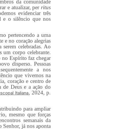
 membros da comunidade
ar e atualizar, per
ritus
odemos evidenciar três
l e o silêncio que nos
mo pertencendo a uma
e e no coração alegrias
, a serem celebradas. Ao
s um corpo celebrante.
 no Espírito faz chegar
ovo disperso. Pessoas
nsequentemente a nos
lêncio que vivemos na
ia, coração e centro de
om de Deus e a ação do
, 2024, p.
scopal Italiana
tribuindo para ampliar
ário, mesmo que forças
 encontros semanais da
 Senhor, já nos aponta