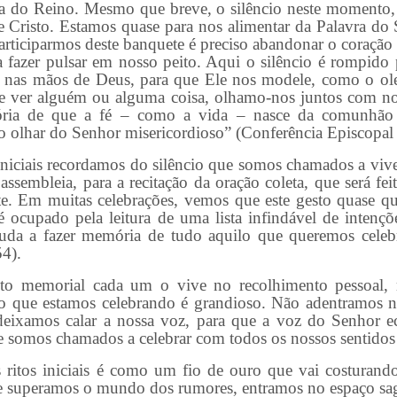
ta do Reino. Mesmo que breve, o silêncio neste momento,
 Cristo. Estamos quase para nos alimentar da Palavra do 
articiparmos deste banquete é preciso abandonar o coração 
a fazer pulsar em nosso peito. Aqui o silêncio é rompido 
a nas mãos de Deus, para que Ele nos modele, como o ole
de ver alguém ou alguma coisa, olhamo-nos juntos com no
mória de que a fé – como a vida – nasce da comunhão
 olhar do Senhor misericordioso” (Conferência Episcopal I
iais recordamos do silêncio que somos chamados a vive
 assembleia, para a recitação da oração coleta, que será fe
te. Em muitas celebrações, vemos que este gesto quase qu
é ocupado pela leitura de uma lista infindável de intençõe
uda a fazer memória de tudo aquilo que queremos celeb
54).
rial cada um o vive no recolhimento pessoal, 
io que estamos celebrando é grandioso. Não adentramos n
ixamos calar a nossa voz, para que a voz do Senhor 
ue somos chamados a celebrar com todos os nossos sentido
 iniciais é como um fio de ouro que vai costurando 
 superamos o mundo dos rumores, entramos no espaço sa