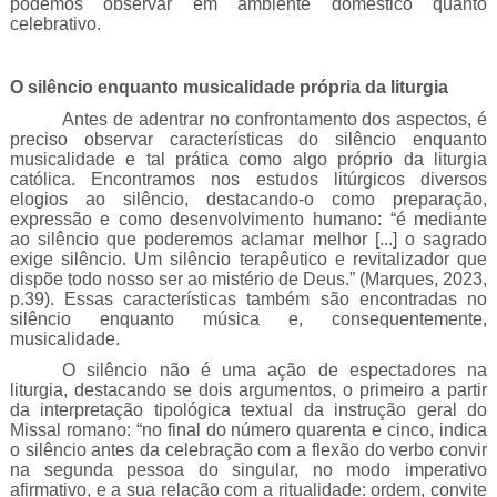
podemos observar em ambiente doméstico quanto
celebrativo.
O silêncio enquanto musicalidade própria da liturgia
Antes de adentrar no confrontamento dos aspectos, é
preciso observar características do silêncio enquanto
musicalidade e tal prática como algo próprio da liturgia
católica. Encontramos nos estudos litúrgicos diversos
elogios ao silêncio, destacando-o como preparação,
expressão e como desenvolvimento humano: “é mediante
ao silêncio que poderemos aclamar melhor [...] o sagrado
exige silêncio. Um silêncio terapêutico e revitalizador que
dispõe todo nosso ser ao mistério de Deus.” (Marques, 2023,
p.39). Essas características também são encontradas no
silêncio enquanto música e, consequentemente,
musicalidade.
O silêncio não é uma ação de espectadores na
liturgia, destacando se dois argumentos, o primeiro a partir
da interpretação tipológica textual da instrução geral do
Missal romano: “no final do número quarenta e cinco, indica
o silêncio antes da celebração com a flexão do verbo convir
na segunda pessoa do singular, no modo imperativo
afirmativo, e a sua relação com a ritualidade: ordem, convite