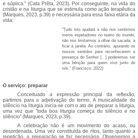
e súplica.” (Cata Prêta, 2023). Por conseguinte, na vida do
cristão e na liturgia que se estimula como ação terapêutica
(Marques, 2023, p.39) e necessária para essa faixa etária da
vida:
“Tudo isto ajudará a não nos sentirmos
meros espetadores no teatro do mundo,
não nos limitarmos a olhar da sacada, a
ficar à janela. Ao contrário, apurando os
nossos sentidos para reconhecerem a
presença do Senhor [...] poderemos ser
uma bênção para quem vive junto de
nós.” (Francisco, 2022).
O serviço: preparar
Conceituado a expressão principal da reflexão,
partimos para a adjetivação do termo. A musicalidade do
silêncio na liturgia inicia-se com o ato de preparar a liturgia,
uma vez que “toda boa liturgia começa do silêncio e no
silêncio” (Marques, 2023, p.39).
A celebração não é um movimento do acaso, ou
desordenada. Uma vez constituída de ritos, tanto quanto a
repetição, a preparação se faz necessária. Observemos a