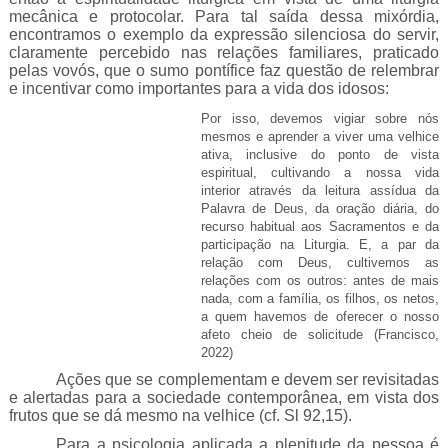
mecânica e protocolar. Para tal saída dessa mixórdia,
encontramos o exemplo da expressão silenciosa do servir,
claramente percebido nas relações familiares, praticado
pelas vovós, que o sumo pontífice faz questão de relembrar
e incentivar como importantes para a vida dos idosos:
Por isso, devemos vigiar sobre nós
mesmos e aprender a viver uma velhice
ativa, inclusive do ponto de vista
espiritual, cultivando a nossa vida
interior através da leitura assídua da
Palavra de Deus, da oração diária, do
recurso habitual aos Sacramentos e da
participação na Liturgia. E, a par da
relação com Deus, cultivemos as
relações com os outros: antes de mais
nada, com a família, os filhos, os netos,
a quem havemos de oferecer o nosso
afeto cheio de solicitude (Francisco,
2022)
Ações que se complementam e devem ser revisitadas
e alertadas para a sociedade contemporânea, em vista dos
frutos que se dá mesmo na velhice (cf. Sl 92,15).
Para a psicologia aplicada a plenitude da pessoa é