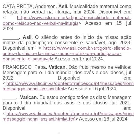
CATA PRÊTA, Anderson.
Asli.
Musicalidade maternal como
relação não verbal na liturgia, mai 2024. Disponível em:
https://www.asli.com.br/artigos/musicalidade-maternal-
<
como-relacao-nao-verbal-na-liturgia
> Acesso em 15 jul
2024.
______.
Asli.
O silêncio antes do início da missa: ação
motriz da participação consciente e saudável, ago 2023.
https://www.asli.com.br/artigos/o-silencio-
Disponível em: <
antes-do-inicio-da-missa--acao-motriz-da-participacao-
consciente-e-saudavel
> Acesso em 17 jul 2024.
FRANCISCO, Papa.
Vatican.
Dão fruto mesmo na velhice:
Mensagem para o II dia mundial dos avós e dos idosos, jul
2022. Disponível em:
https://www.vatican.va/content/francesco/pt/messages/non
<
messaggio-nonni-anziani.html
> Acesso em 16 jul 2024.
_____.
Vatican.
Eu estou contigo todos os dias: Mensagem
para o I dia mundial dos avós e dos idosos, jul 2021.
Disponível em:
https://www.vatican.va/content/francesco/pt/messages/non
<
messaggio-nonni-anziani.html#_ftn1
> Acesso em 16 jul 2024.