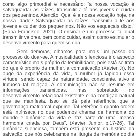
como algo primordial e necessário: “a nossa vocação é
salvaguardar as raízes, transmitir a fé aos jovens e cuidar
dos pequeninos. Atenção! Qual é a nossa vocação hoje, na
nossa idade? Salvaguardar as raízes, transmitir a fé aos
jovens e cuidar dos pequeninos. Não vos esqueçais disto.”
(Papa Francisco, 2021). O ensinar é um processo tal qual
transmitir valores, bem como cuidar, assim como estimular o
desenvolvimento para quem se doa.
Sem demoras, olhamos para mais um passo do
processo do doar-se. A musicalidade silenciosa é o aspecto
característico mais próprio da feminilidade, pois está se trata
do que é próprio da mulher, a comunicação (Xavier Jr). No
auge da experiência da vida, a mulher já lapidou essa
virtude, sendo capaz de naturalidade, consciente, ativo e
frutuosa tal relação. A comunicação não se resume em
informações transmitidas, mas sobretudo no
desenvolvimento relacional existente e na condição natural
que se manifesta. Isso se dá pela referência que a
governança matriarcal exprime. Tal referência quanto ordem
está intrínseca no que podemos chamar de harmonia do
mundo e dinâmica da vida e “faz parte de uma imensa
harmonia criada por Deus”. (Xavier Júnior, p.17-26). Tal
dinâmica silenciosa, também está presente na história da
salvação, que nós celebramos na liturgia da memória do dia