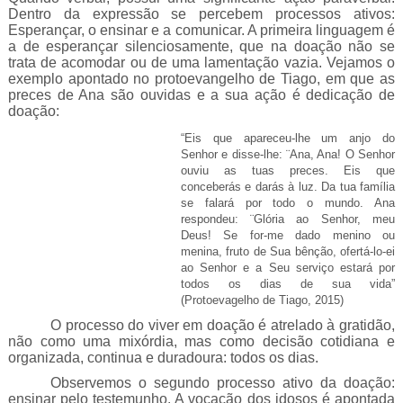
Dentro da expressão se percebem processos ativos:
Esperançar, o ensinar e a comunicar. A primeira linguagem é
a de esperançar silenciosamente, que na doação não se
trata de acomodar ou de uma lamentação vazia. Vejamos o
exemplo apontado no protoevangelho de Tiago, em que as
preces de Ana são ouvidas e a sua ação é dedicação de
doação:
“Eis que apareceu-lhe um anjo do
Senhor e disse-lhe: ¨Ana, Ana! O Senhor
ouviu as tuas preces. Eis que
conceberás e darás à luz. Da tua família
se falará por todo o mundo. Ana
respondeu: ¨Glória ao Senhor, meu
Deus! Se for-me dado menino ou
menina, fruto de Sua bênção, ofertá-lo-ei
ao Senhor e a Seu serviço estará por
todos os dias de sua vida”
(Protoevagelho de Tiago, 2015)
O processo do viver em doação é atrelado à gratidão,
não como uma mixórdia, mas como decisão cotidiana e
organizada, continua e duradoura: todos os dias.
Observemos o segundo processo ativo da doação:
ensinar pelo testemunho. A vocação dos idosos é apontada