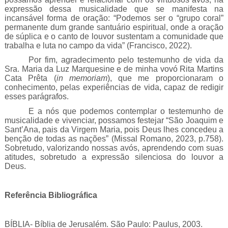
expressão dessa musicalidade que se manifesta na
incansável forma de oração: “Podemos ser o “grupo coral”
permanente dum grande santuário espiritual, onde a oração
de súplica e o canto de louvor sustentam a comunidade que
trabalha e luta no campo da vida” (Francisco, 2022).
Por fim, agradecimento pelo testemunho de vida da
Sra. Maria da Luz Marquesine e de minha vovó Rita Martins
Cata Prêta (
in memoriam
), que me proporcionaram o
conhecimento, pelas experiências de vida, capaz de redigir
esses parágrafos.
E a nós que podemos contemplar o testemunho de
musicalidade e vivenciar, possamos festejar “São Joaquim e
Sant’Ana, pais da Virgem Maria, pois Deus lhes concedeu a
benção de todas as nações” (Missal Romano, 2023, p.758).
Sobretudo, valorizando nossas avós, aprendendo com suas
atitudes, sobretudo a expressão silenciosa do louvor a
Deus.
Referência Bibliográfica
BÍBLIA- Bíblia de Jerusalém. São Paulo: Paulus, 2003.