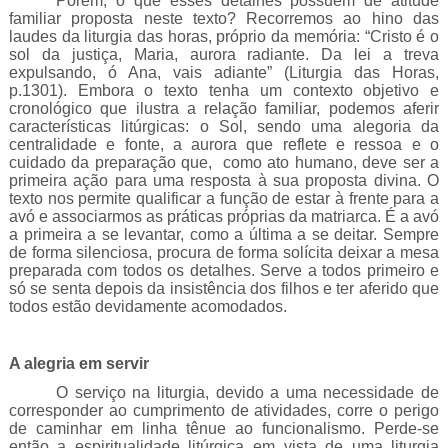
Porém, o que esses detalhes possuem de atitude
familiar proposta neste texto? Recorremos ao hino das
laudes da liturgia das horas, próprio da memória: “Cristo é o
sol da justiça, Maria, aurora radiante. Da lei a treva
expulsando, ó Ana, vais adiante” (Liturgia das Horas,
p.1301). Embora o texto tenha um contexto objetivo e
cronológico que ilustra a relação familiar, podemos aferir
características litúrgicas: o Sol, sendo uma alegoria da
centralidade e fonte, a aurora que reflete e ressoa e o
cuidado da preparação que, como ato humano, deve ser a
primeira ação para uma resposta à sua proposta divina. O
texto nos permite qualificar a função de estar à frente para a
avó e associarmos as práticas próprias da matriarca. É a avó
a primeira a se levantar, como a última a se deitar. Sempre
de forma silenciosa, procura de forma solícita deixar a mesa
preparada com todos os detalhes. Serve a todos primeiro e
só se senta depois da insistência dos filhos e ter aferido que
todos estão devidamente acomodados.
A alegria em servir
O serviço na liturgia, devido a uma necessidade de
corresponder ao cumprimento de atividades, corre o perigo
de caminhar em linha tênue ao funcionalismo. Perde-se
então a espiritualidade litúrgica em vista de uma liturgia