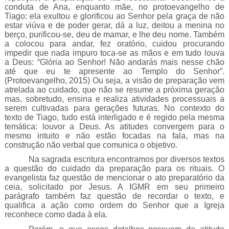
conduta de Ana, enquanto mãe, no protoevangelho de
Tiago: ela exultou e glorificou ao Senhor pela graça de não
estar viúva e de poder gerar, dá a luz, deitou a menina no
berço, purificou-se, deu de mamar, e lhe deu nome. Também
a colocou para andar, fez oratório, cuidou procurando
impedir que nada impuro toca-se as mãos e em tudo louva
a Deus: “Glória ao Senhor! Não andarás mais nesse chão
até que eu te apresente ao Templo do Senhor”.
(Protoevangelho, 2015) Ou seja, a visão de preparação vem
atrelada ao cuidado, que não se resume a próxima geração
mas, sobretudo, ensina e realiza atividades processuais a
serem cultivadas para gerações futuras. No contexto do
texto de Tiago, tudo está interligado e é regido pela mesma
temática: louvor a Deus. As atitudes convergem para o
mesmo intuito e não estão focadas na fala, mas na
construção não verbal que comunica o objetivo.
Na sagrada escritura encontramos por diversos textos
a questão do cuidado da preparação para os rituais. O
evangelista faz questão de mencionar o ato preparatório da
ceia, solicitado por Jesus. A IGMR em seu primeiro
parágrafo também faz questão de recordar o texto, e
qualifica a ação como ordem do Senhor que a Igreja
reconhece como dada à ela.