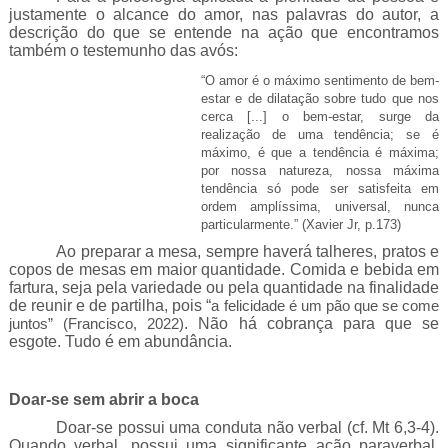
justamente o alcance do amor, nas palavras do autor, a
descrição do que se entende na ação que encontramos
também o testemunho das avós:
“O amor é o máximo sentimento de bem-
estar e de dilatação sobre tudo que nos
cerca [...] o bem-estar, surge da
realização de uma tendência; se é
máximo, é que a tendência é máxima;
por nossa natureza, nossa máxima
tendência só pode ser satisfeita em
ordem amplíssima, universal, nunca
particularmente.” (Xavier Jr, p.173)
Ao preparar a mesa, sempre haverá talheres, pratos e
copos de mesas em maior quantidade. Comida e bebida em
fartura, seja pela variedade ou pela quantidade na finalidade
de reunir e de partilha, pois “
a felicidade é um pão que se come
. Não há cobrança para que se
juntos” (Francisco, 2022)
esgote. Tudo é em abundância.
Doar-se sem abrir a boca
Doar-se possui uma conduta não verbal (cf. Mt 6,3-4).
Quando verbal, possui uma significante ação paraverbal.