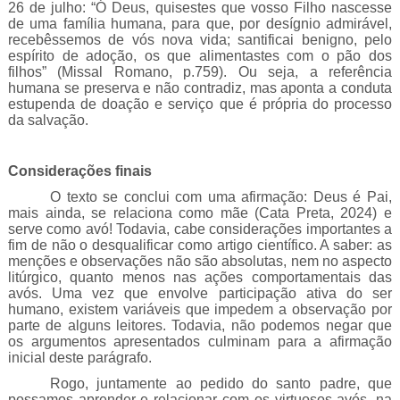
26 de julho: “Ó Deus, quisestes que vosso Filho nascesse
de uma família humana, para que, por desígnio admirável,
recebêssemos de vós nova vida; santificai benigno, pelo
espírito de adoção, os que alimentastes com o pão dos
filhos” (Missal Romano, p.759). Ou seja, a referência
humana se preserva e não contradiz, mas aponta a conduta
estupenda de doação e serviço que é própria do processo
da salvação.
Considerações finais
O texto se conclui com uma afirmação: Deus é Pai,
mais ainda, se relaciona como mãe (Cata Preta, 2024) e
serve como avó! Todavia, cabe considerações importantes a
fim de não o desqualificar como artigo científico. A saber: as
menções e observações não são absolutas, nem no aspecto
litúrgico, quanto menos nas ações comportamentais das
avós. Uma vez que envolve participação ativa do ser
humano, existem variáveis que impedem a observação por
parte de alguns leitores. Todavia, não podemos negar que
os argumentos apresentados culminam para a afirmação
inicial deste parágrafo.
Rogo, juntamente ao pedido do santo padre, que
possamos aprender e relacionar com os virtuosos avós, na