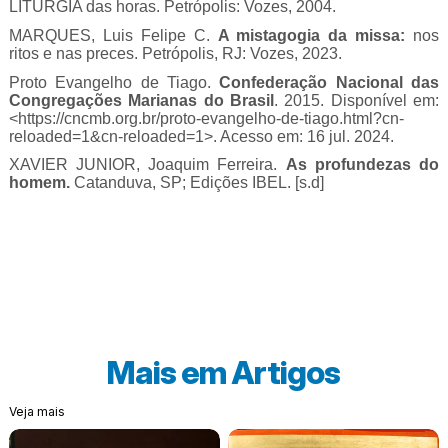
LITURGIA das horas. Petrópolis: Vozes, 2004.
MARQUES, Luis Felipe C.
A mistagogia da missa:
nos
ritos e nas preces. Petrópolis, RJ: Vozes, 2023.
Proto Evangelho de Tiago.
Confederação Nacional das
Congregações Marianas do Brasil
. 2015. Disponível em:
<https://cncmb.org.br/proto-evangelho-de-tiago.html?cn-
reloaded=1&cn-reloaded=1>. Acesso em: 16 jul. 2024.
XAVIER JUNIOR, Joaquim Ferreira.
As profundezas do
homem.
Catanduva, SP; Edições IBEL. [s.d]
Mais em
Artigos
Veja mais