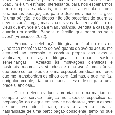
Joaquim é um estímulo interessante, para nos espelharmos
em exemplos saudáveis, o que se apresentam como
ferramentas pedagógicas para o desenvolvimento litúrgico:
“é uma bênção, e os idosos não são proscritos de quem se
deve estar à larga, mas sinais vivos da benevolência de
Deus que efunde a vida em abundância. Bendita a casa que
guarda um ancião! Bendita a família que honra os seus
avós!” (Francisco, 2022).
Embora a celebração litúrgica no final do mês de
julho faça memória tanto do avô quanto da avó de Jesus, me
atentarei ao exemplo e conduta própria das avós e
verificarei, na ação litúrgica, o quão existem
semelhanças. Atrelado às motivações científicas e
pastorais, recordar as virtudes de uma avó é uma dádiva
que pude contemplar, de forma especial, em duas mulheres
que me transbordam os olhos com lágrimas, e que me faz,
obrigatoriamente, dar uma pausa nesse texto para uma
prece silenciosa...
O texto elenca virtudes próprias de uma matriarca e
compara ao serviço litúrgico no aspecto específico da
preparação, da alegria em servir e no doar-se, sem a espera
de um resultado fechado, mas a abertura para a
naturalidade de uma participação consciente, tanto no que