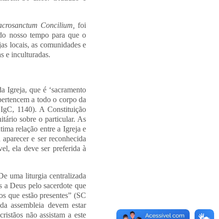
acrosanctum Concilium,
foi
do nosso tempo para que o
ejas locais, as comunidades e
s e inculturadas.
da Igreja, que é ‘sacramento
 pertencem a todo o corpo da
CIgC, 1140). A Constituição
tário sobre o particular. As
ima relação entre a Igreja e
a aparecer e ser reconhecida
l, ela deve ser preferida à
e uma liturgia centralizada
as a Deus pelo sacerdote que
os que estão presentes” (SC
 da assembleia devem estar
cristãos não assistam a este