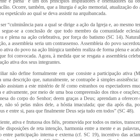
iente e plena” é um dos princípios inspiradores e orientadores da 
ncílio. Ocorre, também, que a liturgia é ação memorial, atualização d
u espetáculo ao qual se deva assistir na arquibancada.
a ser “culminância para a qual se dirige a ação da Igreja e, ao mesmo 
 segue-se a conclusão de que todo membro da comunidade eclesial
iva e plena na ação celebrativa, por força do batismo (SC 14). Natur
ção, a assembleia seria um contrassenso. Assembleia do povo sacerdota
o ativa do povo na ação litúrgica também realiza de forma plena e aca
que foi convocada. Agora, à medida que se resgata a assembleia celebr
pação ativa dos seus integrantes.
iliar não define formalmente em que consiste a participação ativa (Ma
a uma descrição que, naturalmente, se contrapõe à simples assistência: “
 não assistam a este mistério de fé como estranhos ou espectadores mu
a e ativamente, por meio de uma boa compreensão dos ritos e orações;
mesa do corpo do Senhor; deem graças a Deus; aprendam a oferecer-s
e, não só pelas mãos dele, a hóstia imaculada; que dia após dia, po
 e entre si, para que finalmente Deus seja tudo em todos” (SC 48).
iente, ativa e frutuosa dos fiéis, promovida por todos os meios, transce
õe disposições de reta intenção, harmonia entre a mente e as palavra
o entre participação interna e externa (cf. SC 19), incentivo das
aclam