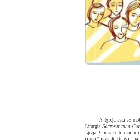
A Igreja está se mo
Liturgia
Sacrosanctum Con
Igreja. Como fruto maduro
como “povo de Deus e sua pa