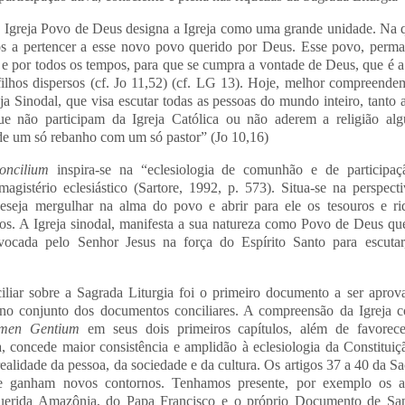
 Igreja Povo de Deus designa a Igreja como uma grande unidade. Na 
s a pertencer a esse novo povo querido por Deus. Esse povo, perm
 e por todos os tempos, para que se cumpra a vontade de Deus, que é 
ilhos dispersos (cf. Jo 11,52) (cf. LG 13).
Hoje, melhor compreende
eja Sinodal,
que visa escutar todas as pessoas do mundo inteiro, tanto 
ue não participam da Igreja Católica ou não aderem a religião al
“de um só rebanho com um só pastor” (Jo 10,16)
Concilium
inspira-se na “eclesiologia de comunhão e de participa
magistério eclesiástico (Sartore, 1992, p. 573). Situa-se na perspe
eseja mergulhar na alma do povo e abrir para ele os tesouros e ri
los. A Igreja sinodal, manifesta a sua natureza como Povo de Deus q
ocada pelo Senhor Jesus na força do Espírito Santo para escutar
iliar sobre a Sagrada Liturgia foi o primeiro documento a ser apro
no conjunto dos documentos conciliares. A compreensão da Igreja 
men Gentium
em seus dois primeiros capítulos, além de favorec
a, concede maior consistência e amplidão à eclesiologia da Constitui
a realidade da pessoa, da sociedade e da cultura. Os artigos 37 a 40 da
e ganham novos contornos. Tenhamos presente, por exemplo os ar
Querida Amazônia, do Papa Francisco e o próprio Documento de San