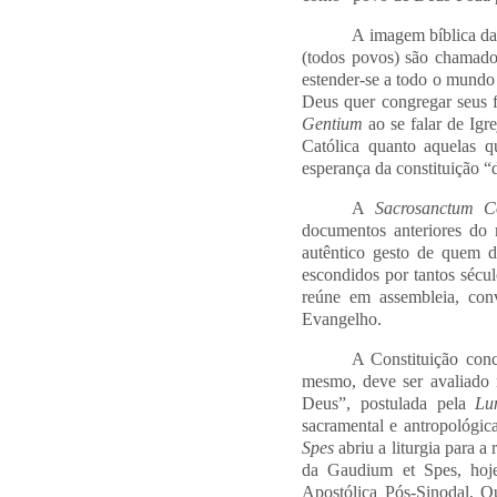
A imagem bíblica da
(todos povos) são chamado
estender-se a todo o mundo
Deus quer congregar seus f
Gentium
ao se falar de Igr
Católica quanto aquelas q
esperança da constituição 
A
Sacrosanctum 
documentos anteriores do 
autêntico gesto de quem d
escondidos por tantos sécu
reúne em assembleia, conv
Evangelho.
A Constituição conc
mesmo, deve ser avaliado 
Deus”, postulada pela
Lu
sacramental e antropológic
Spes
abriu a liturgia para 
da Gaudium et Spes, hoj
Apostólica Pós-Sinodal, 