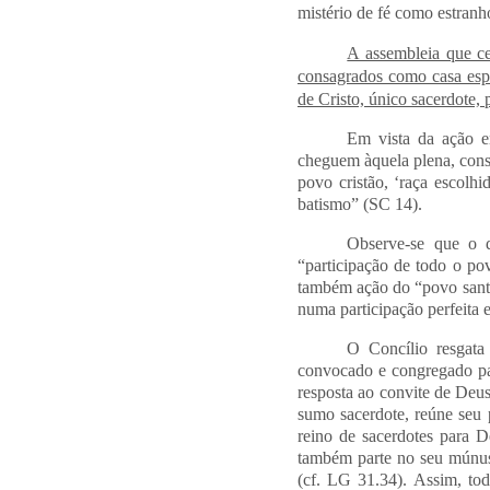
mistério de fé como estran
A assembleia que ce
consagrados como casa espir
de Cristo, único sacerdote,
Em vista da ação em
cheguem àquela plena, consci
povo cristão, ‘raça escolhi
batismo” (SC 14).
Observe-se que o d
“participação de todo o pov
também ação do “povo santo 
numa participação perfeita 
O Concílio resgata
convocado e congregado par
resposta ao convite de Deus
sumo sacerdote, reúne seu 
reino de sacerdotes para D
também parte no seu múnus 
(cf. LG 31.34). Assim, tod