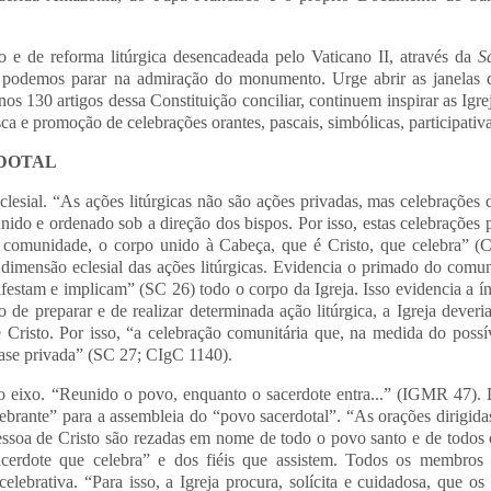
 e de reforma litúrgica desencadeada pelo Vaticano II, através da
S
 podemos parar na admiração do monumento. Urge abrir as janelas 
nos 130 artigos dessa Constituição conciliar, continuem inspirar as Igr
sca e promoção de celebrações orantes, pascais, simbólicas, participativa
DOTAL
eclesial. “As ações litúrgicas não são ações privadas, mas celebrações 
nido e ordenado sob a direção dos bispos. Por isso, estas celebrações
a comunidade, o corpo unido à Cabeça, que é
Cristo, que celebra” (
a dimensão eclesial das ações litúrgicas. Evidencia o primado do comuni
ifestam e implicam” (SC 26) todo o corpo da Igreja. Isso evidencia a ínt
 de preparar e de realizar determinada ação litúrgica, a Igreja deveri
Cristo. Por isso, “a celebração comunitária que, na medida do possíve
uase privada” (SC 27; CIgC 1140).
o eixo. “Reunido o povo, enquanto o sacerdote entra...” (IGMR 47). D
ebrante” para a assembleia do “povo sacerdotal”. “As orações dirigid
ssoa de Cristo são rezadas em nome de todo o povo santo e de todos 
acerdote que celebra” e dos fiéis que assistem. Todos os membros
elebrativa. “Para isso, a Igreja procura, solícita e cuidadosa, que os 