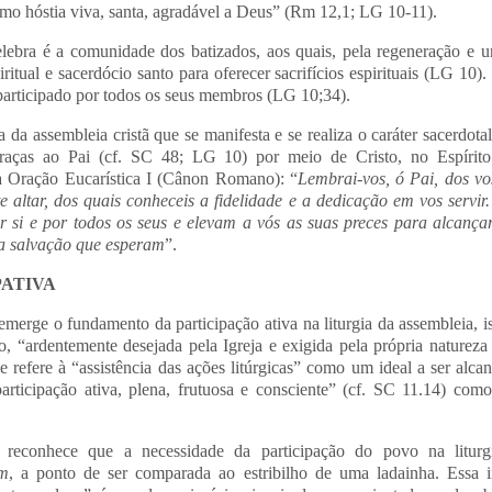
mo hóstia viva, santa, agradável a Deus” (Rm 12,1; LG 10-11).
lebra é a comunidade dos batizados, aos quais, pela regeneração e u
itual e sacerdócio santo para oferecer sacrifícios espirituais (LG 10
 participado por todos os seus membros (LG 10;34).
a da assembleia cristã que se manifesta e se realiza o caráter sacerdot
raças ao Pai (cf. SC 48; LG 10) por meio de Cristo, no Espírito
 da Oração Eucarística I (Cânon Romano): “
Lembrai-vos, ó Pai, dos voss
e altar, dos quais conheceis a fidelidade e a dedicação em vos servir
or si e por todos os seus e elevam a vós as suas preces para alcança
 a salvação que esperam
”.
PATIVA
merge o fundamento da participação ativa na liturgia da assembleia, ist
o, “ardentemente desejada pela Igreja e exigida pela própria naturez
e refere à “assistência das ações litúrgicas” como um ideal a ser alcanç
rticipação ativa, plena, frutuosa e consciente” (cf. SC 11.14) com
econhece que a necessidade da participação do povo na liturgi
um
, a ponto de ser comparada ao estribilho de uma ladainha. Essa i