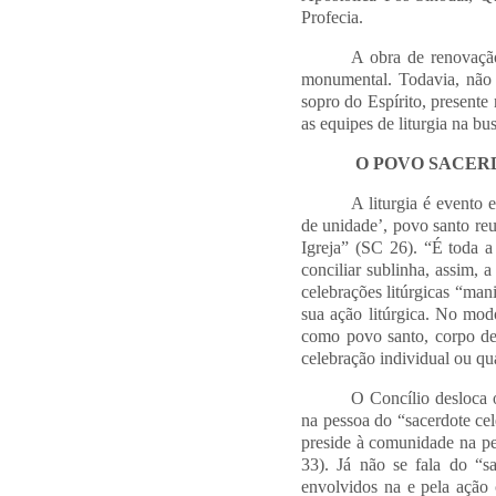
Profecia.
A obra de renovação
monumental. Todavia, não
sopro do Espírito, presente 
as equipes de liturgia na bu
O POVO SACER
A liturgia é evento 
de unidade’, povo santo reu
Igreja” (SC 26). “É toda 
conciliar sublinha, assim, 
celebrações litúrgicas “man
sua ação litúrgica. No modo
como povo santo, corpo de 
celebração individual ou q
O Concílio desloca 
na pessoa do “sacerdote cel
preside à comunidade na pe
33). Já não se fala do “s
envolvidos na e pela ação c