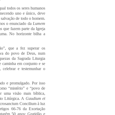
qual todos os seres humanos
anecendo uno e único, deve
a salvação de todo o homem.
mos o enunciado da
Lumem
as que fazem parte da Igreja
guma. No horizonte bilha a
ção”, que a fez superar os
ctiva do povo de Deus, num
quezas da Sagrada Liturgia
ue caminha em conjunto e se
, celebrar e testemunhar o
vado e promulgado. Por isso
como “mistério” e “povo de
er uma visão mais bíblica,
ção Litúrgica. A
Gaudium et
 Sacrosanctum Concilium à luz
tigos 66-76 da Exortação
tarém 50 anos: Gratidão e