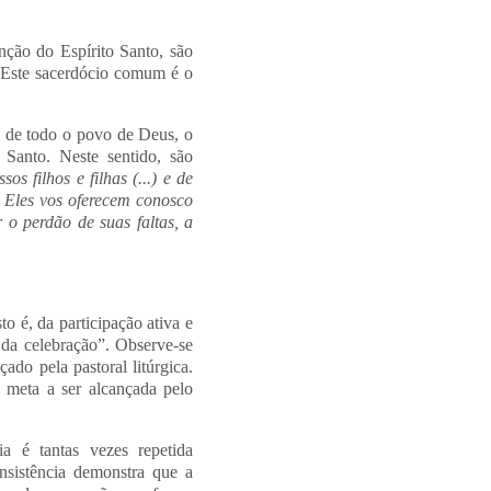
nção do Espírito Santo, são
). Este sacerdócio comum é o
al de todo o povo de Deus, o
 Santo. Neste sentido, são
os filhos e filhas (...) e de
. Eles vos oferecem conosco
r o perdão de suas faltas, a
o é, da participação ativa e
a da celebração”. Observe-se
ado pela pastoral litúrgica.
o meta a ser alcançada pelo
a é tantas vezes repetida
nsistência demonstra que a