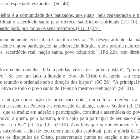
hos ou espectadores mudos” (SC 48).
lebra é a comunidade dos batizados, aos quais, pela regeneração e u
itual e sacerdócio santo para oferecer sacrifícios espirituais (LG 10
 participado por todos os seus membros (LG 10;34).
inentemente eclesial, o Concílio declara: “É desejo ardente da mãe
ente e ativa participação na celebração litúrgica que a própria natureza
da, sacerdócio real, nação santa, povo adquirido’ (1Pd 2,9), tem direi
ocumento conciliar fala repetidas vezes de “povo cristão”, “povo
o”. Se, por um lado, a liturgia é “obra de Cristo e da Igreja, seu corp
reunido e ordenado sob a direção dos bispos” (SC 26). “A principal m
e ativa de todo o povo santo de Deus na mesma celebração” (SC 41).
 a liturgia como ação do povo sacerdotal, numa feliz referência 
a a escuta da Palavra e a renovação da aliança com o Senhor (cf. Dt
, que se traduz em adesão e participação, constitui a assembleia do povo
povo, a quem, pelo batismo, torna apto para participar de seu sacer
eus, seu Pai” (cf. Ap 1,6; 5,9-10). Aos fiéis que une inteiramente à 
sacerdotal a fim de exercerem um culto espiritual, para a glória de
os os discípulos de Cristo, perseverando juntos na oração e no louv