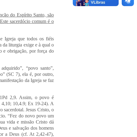
nção do Espírito Santo, são
). Este sacerdócio comum é o
 Igreja que todos os fiéis
 da liturgia exige e à qual o
to e obrigação, por força do
 adquirido”, “povo santo”,
o” (SC 7), ela é, por outro,
anifestação da Igreja se faz
a 1Pd 2,9. Assim, o povo é
 4,10; 10,4.9; Ex 19-24). A
 sacerdotal. Jesus Cristo, o
dócio. “Fez do novo povo um
sua vida e missão Cristo dá
 Deus e salvação dos homens
or a Deus (cf. At 2,42-47),