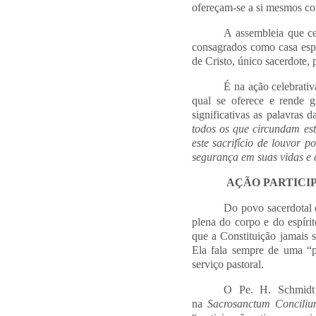
ofereçam-se a si mesmos co
A assembleia que ce
consagrados como casa espir
de Cristo, único sacerdote,
É na ação celebrativ
qual se oferece e rende g
significativas as palavras
todos os que circundam est
este sacrifício de louvor p
segurança em suas vidas e
AÇÃO PARTICI
Do povo sacerdotal e
plena do corpo e do espírit
que a Constituição jamais s
Ela fala sempre de uma “pa
serviço pastoral.
O Pe. H. Schmidt r
na
Sacrosanctum Concili