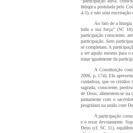
“participação ativa, consc
litúrgica postulada pelo Co
4-5), e não uma encenação o
Ao fato de a liturgi
toda a sua força” (SC 10)
participação consciente, at
participação. Sem participa
se completam. A participaçã
a ser aquilo mesmo para o 
tratar igualmente da partici
A Constituição conc
2006, p. 174). Ela apresent
cuidadosa, que os cristãos
sagrada, consciente, piedos
de Deus; alimentem-se na 
juntamente com o sacerdot
progridam na união com Deus
A participação consc
e o rezar devotamente. Sup
Deus (cf. SC 11), equilíbri