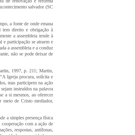
obra de renovação e reforma
o acontecimento salvador (SC
tempo, a fonte de onde emana
 tem direito e obrigação à
almente a assembleia tende à
l e participação se atraem e
bada a assembleia e a conduz
ante, não se pode deixar de
rtin, 1997, p. 211; Martin,
A Igreja procura, solícita e
dos, mas participem na ação
 sejam instruídos na palavra
e a si mesmos, ao oferecer
r meio de Cristo mediador,
nde a simples presença física
s, cooperação com a ação de
ações, respostas, antífonas,