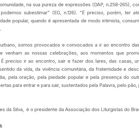
 comunidade, na sua pureza de expressões (DAP, n.258-265), c
 podemos subestimar” (EG, n.126). “É preciso, porém, ter at
edade popular, quando é apresentada de modo intimista, consumis
.
s urbano, somos provocados e convocados a ir ao encontro d
ue venham as nossas celebrações, aos momentos que promo
 É preciso ir ao encontro, sair e fazer dos lares, das casas,
entido da vida, da vivência comunitária, da fraternidade e de
rdia, pela oração, pela piedade popular e pela presença do ou
tas para entrar e para sair, sustentados pela Palavra, pelo pão,
s da Silva, é o presidente da Associação dos Liturgistas do Bras
ti