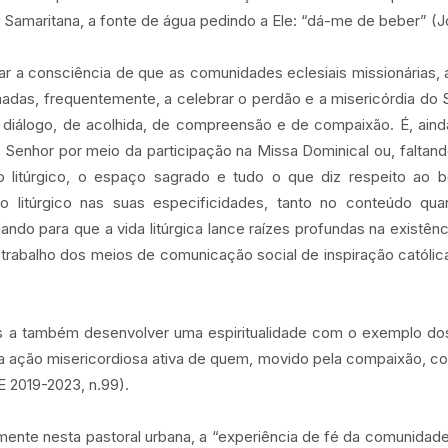
Samaritana, a fonte de água pedindo a Ele: “dá-me de beber” (Jo
ltar a consciência de que as comunidades eclesiais missionárias,
das, frequentemente, a celebrar o perdão e a misericórdia do
 diálogo, de acolhida, de compreensão e de compaixão. É, ainda
Senhor por meio da participação na Missa Dominical ou, faltand
nto litúrgico, o espaço sagrado e tudo o que diz respeito ao 
 ano litúrgico nas suas especificidades, tanto no conteúdo qua
dando para que a vida litúrgica lance raízes profundas na existênc
 trabalho dos meios de comunicação social de inspiração catól
os a também desenvolver uma espiritualidade com o exemplo do
a ação misericordiosa ativa de quem, movido pela compaixão, co
 2019-2023, n.99).
lmente nesta pastoral urbana, a “experiência de fé da comunidade