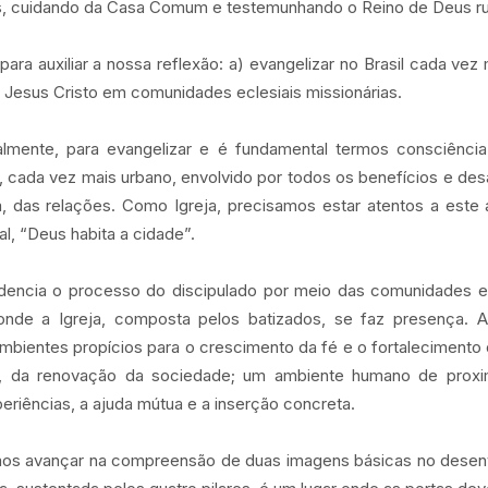
es, cuidando da Casa Comum e testemunhando o Reino de Deus ru
ara auxiliar a nossa reflexão: a) evangelizar no Brasil cada vez
e Jesus Cristo em comunidades eclesiais missionárias.
ialmente, para evangelizar e é fundamental termos consciênc
, cada vez mais urbano, envolvido por todos os benefícios e de
a, das relações. Como Igreja, precisamos estar atentos a este 
al, “Deus habita a cidade”.
encia o processo do discipulado por meio das comunidades ecl
onde a Igreja, composta pelos batizados, se faz presença. 
mbientes propícios para o crescimento da fé e o fortalecimento
o, da renovação da sociedade; um ambiente humano de proxi
periências, a ajuda mútua e a inserção concreta.
os avançar na compreensão de duas imagens básicas no desenvo