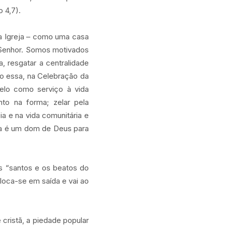
 4,7).
 a Igreja – como uma casa
 Senhor. Somos motivados
, resgatar a centralidade
o essa, na Celebração da
belo como serviço à vida
nto na forma; zelar pela
ia e na vida comunitária e
ica é um dom de Deus para
s “santos e os beatos do
loca-se em saída e vai ao
 cristã, a piedade popular