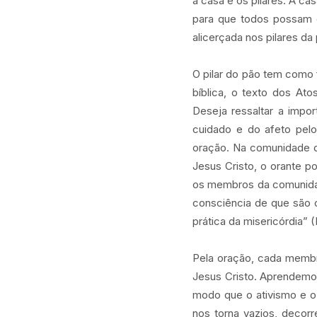
a casa e os pilares. A ca
para que todos possam en
alicerçada nos pilares da
O pilar do pão tem como f
bíblica, o texto dos At
Deseja ressaltar a impo
cuidado e do afeto pelo
oração. Na comunidade d
Jesus Cristo, o orante p
os membros da comunidad
consciência de que são 
prática da misericórdia” 
Pela oração, cada membro
Jesus Cristo. Aprendemos
modo que o ativismo e o
nos torna vazios, decor