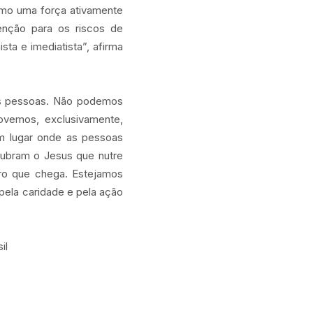
omo uma força ativamente
enção para os riscos de
ta e imediatista”, afirma
as pessoas. Não podemos
vemos, exclusivamente,
 um lugar onde as pessoas
scubram o Jesus que nutre
tro que chega. Estejamos
 pela caridade e pela ação
il