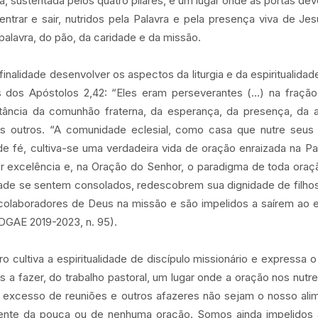
sa, sustentada pelos quatro pilares, é um lugar onde as portas d
trar e sair, nutridos pela Palavra e pela presença viva de Jes
 palavra, do pão, da caridade e da missão.
inalidade desenvolver os aspectos da liturgia e da espiritualida
os dos Apóstolos 2,42: “Eles eram perseverantes (…) na fraçã
rtância da comunhão fraterna, da esperança, da presença, da 
s outros. “A comunidade eclesial, como casa que nutre seus f
e fé, cultiva-se uma verdadeira vida de oração enraizada na Pa
or excelência e, na Oração do Senhor, o paradigma de toda oraçã
e se sentem consolados, redescobrem sua dignidade de filhos
colaboradores de Deus na missão e são impelidos a saírem ao 
(DGAE 2019-2023, n. 95).
 cultiva a espiritualidade de discípulo missionário e expressa 
 a fazer, do trabalho pastoral, um lugar onde a oração nos nut
 excesso de reuniões e outros afazeres não sejam o nosso alime
rente da pouca ou de nenhuma oração. Somos ainda impelidos