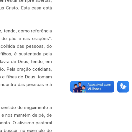
evem estar sempre abertas,
us Cristo. Esta casa está
de, tendo, como referência
o do pão e nas orações”.
acolhida das pessoas, do
ilhos, é sustentada pela
lavra de Deus, tendo, em
o. Pela oração cotidiana,
 e filhas de Deus, tomam
encontro das pessoas e à
o sentido do seguimento a
re e nos mantém de pé, de
nto. O ativismo pastoral
 a buscar, no exemplo do