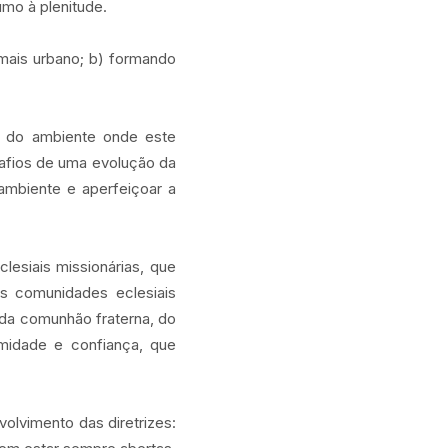
mo à plenitude.
 mais urbano; b) formando
ia do ambiente onde este
safios de uma evolução da
ambiente e aperfeiçoar a
esiais missionárias, que
As comunidades eclesiais
 da comunhão fraterna, do
midade e confiança, que
lvimento das diretrizes: