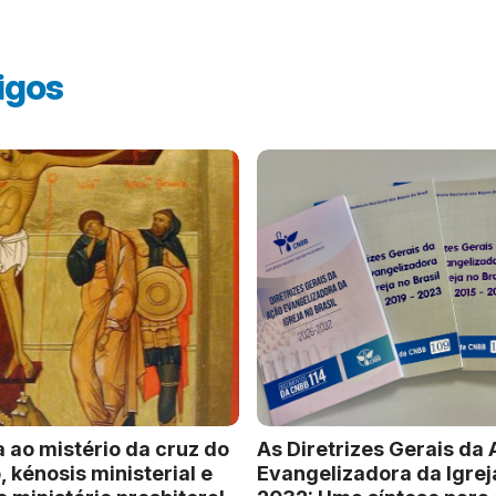
igos
 ao mistério da cruz do
As Diretrizes Gerais da
 kénosis ministerial e
Evangelizadora da Igrej