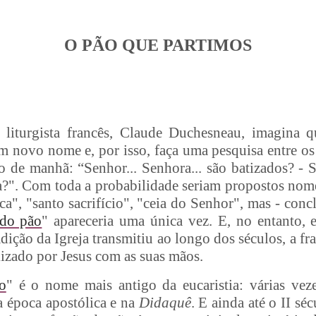
O PÃO QUE PARTIMOS
liturgista francês, Claude Duchesneau, imagina q
m novo nome e, por isso, faça uma pesquisa entre os 
 de manhã: “Senhor... Senhora... são batizados? 
a?". Com toda a probabilidade seriam propostos no
ica", "santo sacrifício", "ceia do Senhor", mas - con
 do pão
" apareceria uma única vez. E, no entanto, e
adição da Igreja transmitiu ao longo dos séculos, a f
alizado por Jesus com as suas mãos.
o
" é o nome mais antigo da eucaristia: várias ve
 época apostólica e na
Didaquê
. E ainda até o II s