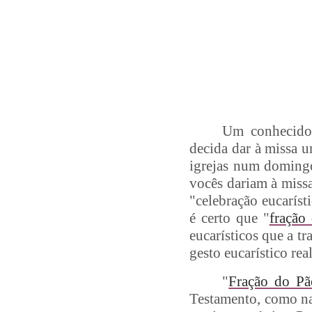
Um conhecido 
decida dar à missa u
igrejas num domingo
vocês dariam à miss
"celebração eucaríst
é certo que "
fração
eucarísticos que a tr
gesto eucarístico re
"
Fração do Pã
Testamento, como na