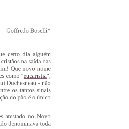
Goffredo Boselli*
ue certo dia alguém
cristãos na saída das
- Sim! Que novo nome
mes como "
eucaristia
",
clui Duchesneau - não
ntre os tantos sinais
ração do pão é o único
zes atestado no Novo
éculo denominava toda