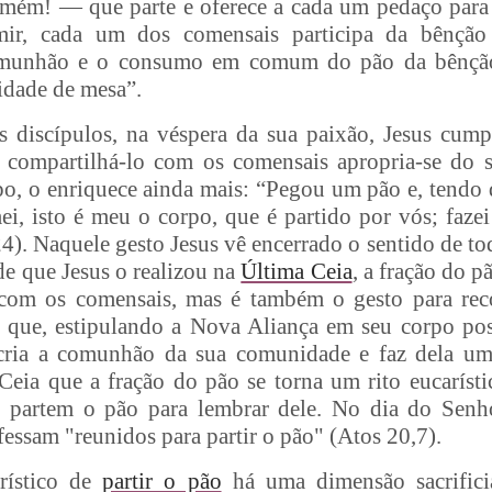
mém! — que parte e oferece a cada um pedaço para 
mir, cada um dos comensais participa da bênç
munhão e o consumo em comum do pão da bênção
dade de mesa”.
discípulos, na véspera da sua paixão, Jesus cumpr
 compartilhá-lo com os comensais apropria-se do si
, o enriquece ainda mais: “Pegou um pão e, tendo d
ei, isto é meu o corpo, que é partido por vós; faz
). Naquele gesto Jesus vê encerrado o sentido de tod
e que Jesus o realizou na
Última Ceia
, a fração do p
 com os comensais, mas é também o gesto para reco
 que, estipulando a Nova Aliança em seu corpo pos
cria a comunhão da sua comunidade e faz dela um
Ceia que a fração do pão se torna um rito eucarísti
o partem o pão para lembrar dele. No dia do Senho
essam "reunidos para partir o pão" (Atos 20,7).
rístico de
partir o pão
há uma dimensão sacrificia