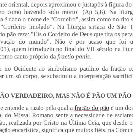
ente oriental, depois aproximou e justapôs à figura do
ro como havendo sido morto" (Ap 5,6). Na liturgi
ia é dado o nome de "Cordeiro", assim como no rito 
Cordeiro imolado". Na liturgia siríaca de São 
o pão reza: "Eis o Cordeiro de Deus que tira os pe
alvação do mundo". Não é por acaso que foi 
 701), quem introduziu no final do VII século na litur
como canto próprio da
fractio panis
.
 no Ocidente ao simbolismo paulino da fração c
r um só corpo, se substituiu a interpretação sacrifici
PÃO VERDADEIRO, MAS NÃO É PÃO UM PÃO
se entende a razão pela qual a
fração do pão
é um dos
 do Missal Romano sente a necessidade de esclarec
ão, realizada por Cristo na Última Ceia, que desde 
ação eucarística, significa que muitos fiéis, na Com