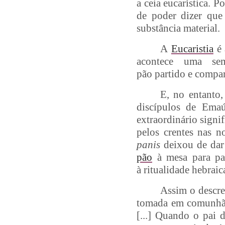
a ceia eucarística. P
de poder dizer que 
substância material.
A
Eucaristia
é 
acontece uma se
pão partido e compa
E, no entanto,
discípulos de Ema
extraordinário signi
pelos crentes nas n
panis
deixou de dar 
pão
à mesa para par
à ritualidade hebraic
Assim o descr
tomada em comunhão,
[...] Quando o pai