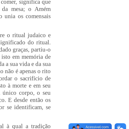
comer, significa que
ão da mesa; o Amém
 unia os comensais
e o ritual judaico e
gnificado do ritual.
ado graças, partiu-o
ei isto em memória de
a a sua vida e da sua
ão não é apenas o rito
rdar o sacrifício de
to à morte e em seu
 único corpo, o seu
co. E desde então os
r se identificam, se
l à qual a tradição