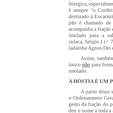
litúrgica, especialm
é sempre "o Cordei
destinado à Eucarist
pão é chamado de "
acompanha a fração d
imolado para a s
siríaca, Sérgio I (+
ladainha Agnus Dei 
Assim, também
único
pão
para forma
imolado.
A HÓSTIA É UM 
A partir disso 
o Ordenamento Geral
gesto da fração do p
deu o nome a toda a 