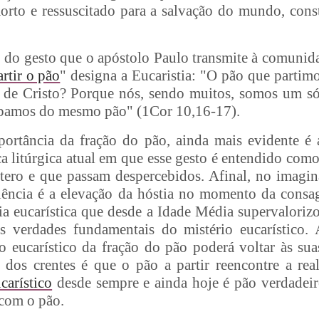
morto e ressuscitado para a salvação do mundo, con
o do gesto que o apóstolo Paulo transmite à comunida
artir o pão
" designa a Eucaristia: "O pão que partim
de Cristo? Porque nós, sendo muitos, somos um só
ipamos do mesmo pão" (1Cor 10,16-17).
portância da fração do pão, ainda mais evidente é a
ica litúrgica atual em que esse gesto é entendido com
tero e que passam despercebidos. Afinal, no imagin
elência é a elevação da hóstia no momento da consa
ia eucarística que desde a Idade Média supervaloriz
s verdades fundamentais do mistério eucarístico.
o eucarístico da fração do pão poderá voltar às sua
 dos crentes é que o pão a partir reencontre a rea
carístico
desde sempre e ainda hoje é pão verdadeir
 com o pão.