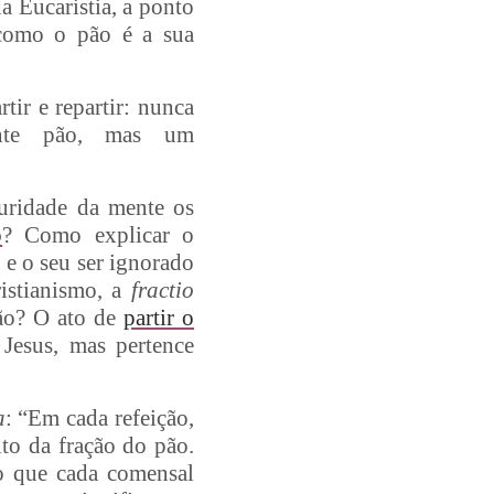
da Eucaristia, a ponto
m como o pão é a sua
ir e repartir: nunca
ente pão, mas um
curidade da mente os
o
? Como explicar o
 e o seu ser ignorado
ristianismo, a
fractio
ção? O ato de
partir o
Jesus, mas pertence
a
: “Em cada refeição,
to da fração do pão.
o que cada comensal