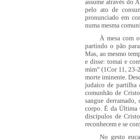
assume através do A
pelo ato de consu
pronunciado em co
numa mesma comuni
À mesa com os 
partindo o pão para
Mas, ao mesmo tempo
e disse: tomai e com
mim” (1Cor 11, 23-24
morte iminente. Desd
judaico de partilha
comunhão de Cristo
sangue derramado, 
corpo. É da Última 
discípulos de Crist
reconhecem e se conf
No gesto euca