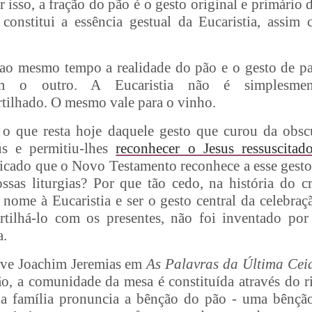
or isso, a fração do pão é o gesto original e primário 
constitui a essência gestual da Eucaristia, assi
ao mesmo tempo a realidade do pão e o gesto de part
m o outro. A Eucaristia não é simplesm
rtilhado. O mesmo vale para o vinho.
 o que resta hoje daquele gesto que curou da obs
ús e permitiu-lhes
reconhecer o Jesus ressuscitad
ficado que o Novo Testamento reconhece a esse gesto
ossas liturgias? Por que tão cedo, na história do c
nome à Eucaristia e ser o gesto central da celebra
tilhá-lo com os presentes, não foi inventado por 
a.
eve Joachim Jeremias em
As Palavras da Última Cei
 a comunidade da mesa é constituída através do ri
 da família pronuncia a bênção do pão - uma bênçã