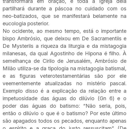
transformará em oração, e toda a Igreja dela
partilhará durante a páscoa no cuidado com os
neo-batizados, que se manifestará belamente na
eucologia posterior.
No ocidente, ao mesmo tempo, está o importante
bispo Ambrósio, que deixou em De Sacramentiis e
De Mysteriis a riqueza da liturgia e da mistagogia
milanesas, da qual Agostinho de Hipona é filho. À
semelhança de Cirilo de Jerusalém, Ambrósio de
Milão utiliza-se da tipologia na mistagogia batismal,
e as figuras veterotestamentárias são por ele
veementemente atualizadas no mistério pascal.
Exemplo disso é a explicação da relação entre a
impetuosidade das águas do dilúvio (Gn 6) e o
poder das águas do batismo: “Não seria, pois,
então o dilúvio o que é o batismo? Por este último
são apagados todos os pecados, enquanto apenas
o espírito e a graça do justo ressuscitam” (De