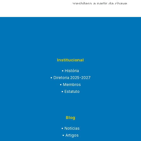
presbítero a partir da chave
teológica…
Institucional
• História
• Diretoria 2025-2027
• Membros
• Estatuto
Blog
• Notícias
• Artigos