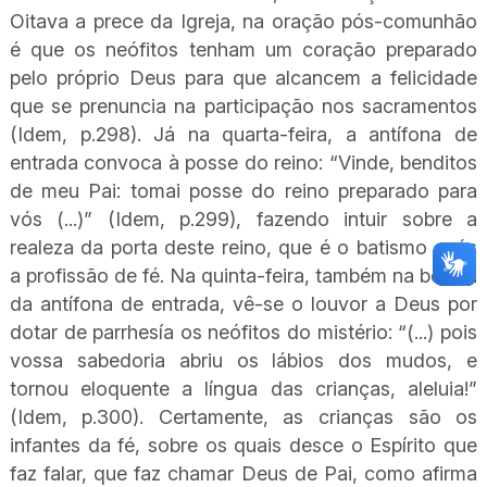
Oitava a prece da Igreja, na oração pós-comunhão
é que os neófitos tenham um coração preparado
pelo próprio Deus para que alcancem a felicidade
que se prenuncia na participação nos sacramentos
(Idem, p.298). Já na quarta-feira, a antífona de
entrada convoca à posse do reino: “Vinde, benditos
de meu Pai: tomai posse do reino preparado para
vós (...)” (Idem, p.299), fazendo intuir sobre a
realeza da porta deste reino, que é o batismo após
a profissão de fé. Na quinta-feira, também na beleza
da antífona de entrada, vê-se o louvor a Deus por
dotar de parrhesía os neófitos do mistério: “(...) pois
vossa sabedoria abriu os lábios dos mudos, e
tornou eloquente a língua das crianças, aleluia!”
(Idem, p.300). Certamente, as crianças são os
infantes da fé, sobre os quais desce o Espírito que
faz falar, que faz chamar Deus de Pai, como afirma