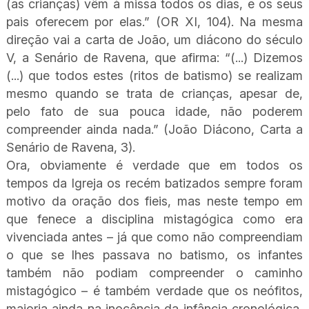
(as crianças) vêm à missa todos os dias, e os seus
pais oferecem por elas.” (OR XI, 104). Na mesma
direção vai a carta de João, um diácono do século
V, a Senário de Ravena, que afirma: “(...) Dizemos
(...) que todos estes (ritos de batismo) se realizam
mesmo quando se trata de crianças, apesar de,
pelo fato de sua pouca idade, não poderem
compreender ainda nada.” (João Diácono, Carta a
Senário de Ravena, 3).
Ora, obviamente é verdade que em todos os
tempos da Igreja os recém batizados sempre foram
motivo da oração dos fieis, mas neste tempo em
que fenece a disciplina mistagógica como era
vivenciada antes – já que como não compreendiam
o que se lhes passava no batismo, os infantes
também não podiam compreender o caminho
mistagógico – é também verdade que os neófitos,
maioria ainda na inocência da infância cronológica,