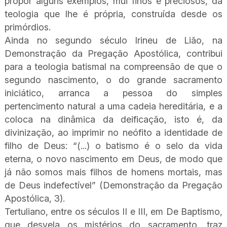
propor alguns exemplos, mui finos e preciosos, da
teologia que lhe é própria, construída desde os
primórdios.
Ainda no segundo século Irineu de Lião, na
Demonstração da Pregação Apostólica, contribui
para a teologia batismal na compreensão de que o
segundo nascimento, o do grande sacramento
iniciático, arranca a pessoa do simples
pertencimento natural a uma cadeia hereditária, e a
coloca na dinâmica da deificação, isto é, da
divinização, ao imprimir no neófito a identidade de
filho de Deus: “(...) o batismo é o selo da vida
eterna, o novo nascimento em Deus, de modo que
já não somos mais filhos de homens mortais, mas
de Deus indefectível” (Demonstração da Pregação
Apostólica, 3).
Tertuliano, entre os séculos II e III, em De Baptismo,
que desvela os mistérios do sacramento, traz