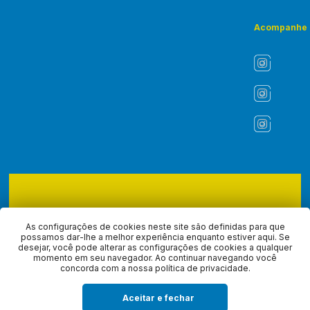
Acompanhe
Copyright © 2026 - ASLI - Associação dos Liturgistas do Brasil.
Todos os direitos reservados, navegando no site você aceita a
As configurações de cookies neste site são definidas para que
nossa
política de privacidade
.
possamos dar-lhe a melhor experiência enquanto estiver aqui. Se
desejar, você pode alterar as configurações de cookies a qualquer
momento em seu navegador. Ao continuar navegando você
Desenvolvido com
por
concorda com a nossa política de privacidade.
Aceitar e fechar