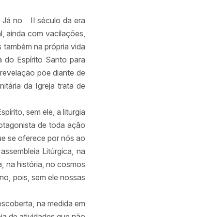
. Já no
II século da era
al, ainda com vacilações,
s também na própria vida
a do Espírito Santo para
a revelação põe diante de
itária da Igreja trata de
rito, sem ele, a liturgia
rotagonista de toda ação
que se oferece por nós ao
assembleia Litúrgica, na
, na história, no cosmos
no, pois, sem ele nossas
escoberta, na medida em
ia de atividades que não