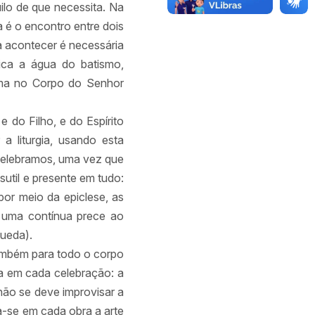
uilo de que necessita. Na
a é o encontro entre dois
 a acontecer é necessária
fica a água do batismo,
rma no Corpo do Senhor
e do Filho, e do Espírito
a liturgia, usando esta
 celebramos, uma vez que
 sutil e presente em tudo:
por meio da epiclese, as
a uma contínua prece ao
queda).
também para todo o corpo
ua em cada celebração: a
 não se deve improvisar a
a-se em cada obra a arte