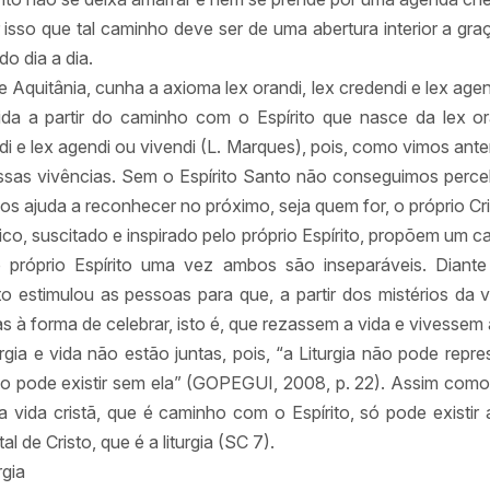
 isso que tal caminho deve ser de uma abertura interior a graç
do dia a dia.
quitânia, cunha a axioma lex orandi, lex credendi e lex agendi
ida a partir do caminho com o Espírito que nasce da lex or
i e lex agendi ou vivendi (L. Marques), pois, como vimos ante
nossas vivências. Sem o Espírito Santo não conseguimos perc
os ajuda a reconhecer no próximo, seja quem for, o próprio Cr
co, suscitado e inspirado pelo próprio Espírito, propõem um c
o próprio Espírito uma vez ambos são inseparáveis. Diant
estimulou as pessoas para que, a partir dos mistérios da vi
s à forma de celebrar, isto é, que rezassem a vida e vivessem
turgia e vida não estão juntas, pois, “a Liturgia não pode rep
o pode existir sem ela” (GOPEGUI, 2008, p. 22). Assim como
ida cristã, que é caminho com o Espírito, só pode existir 
 de Cristo, que é a liturgia (SC 7).
rgia