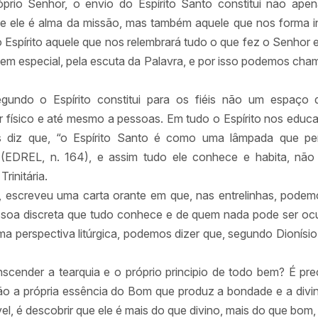
prio Senhor, o envio do Espírito Santo constitui não apena
ue ele é alma da missão, mas também aquele que nos forma in
o Espírito aquele que nos relembrará tudo o que fez o Senhor e
em especial, pela escuta da Palavra, e por isso podemos cha
segundo o Espírito constitui para os fiéis não um espaço
r físico e até mesmo a pessoas. Em tudo o Espírito nos educa
diz que, “o Espírito Santo é como uma lâmpada que per
(EDREL, n. 164), e assim tudo ele conhece e habita, nã
rinitária.
a, escreveu uma carta orante em que, nas entrelinhas, podem
oa discreta que tudo conhece e de quem nada pode ser ocul
a perspectiva litúrgica, podemos dizer que, segundo Dionísio, 
scender a tearquia e o próprio principio de todo bem? É pr
 a própria essência do Bom que produz a bondade e a divinda
ável, é descobrir que ele é mais do que divino, mais do que bom,