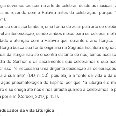
rgia devemos crescer na arte de celebrar, desde as músicas,
smo rezando com a Palavra antes da celebração, porque, “a 
 71).
êncio constitui também, uma forma de zelar pela arte de celebr
el a interiorização, sendo ambos meios para se celebrar melh
ado e atenção com a Palavra que, durante o ano litúrgico, o
liturgia busca sua fonte originária na Sagrada Escritura e igno
tual da liturgia não se encontra distante de nós, temos acess
 dia do Senhor, e os sacramentos que celebramos e que ac
or isso, “é necessária uma diligente dedicação às celebrações
 a sua arte” (DD, n. 50), pois ela, é a fonte da vida e da es
ação pneumatológica do Espírito, por que, “a Liturgia é o mis
iro e se chega até nós e nos arrasta quando a celebramos, é 
 por ela” (Corbon, 2017, p. 151).
 educador da vida Litúrgica