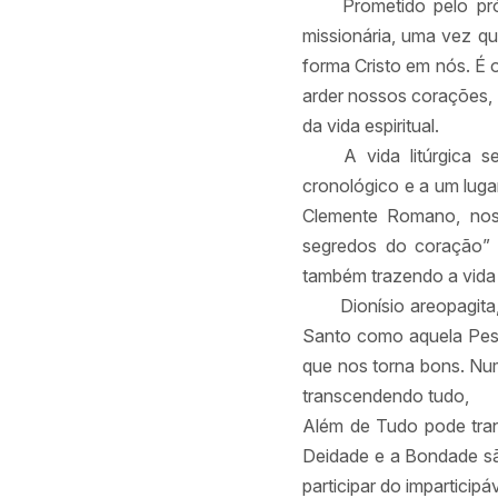
Prometido pelo pró
missionária, uma vez q
forma Cristo em nós. É 
arder nossos corações, 
da vida espiritual.
A vida litúrgica 
cronológico e a um luga
Clemente Romano, nos 
segredos do coração” 
também trazendo a vida T
Dionísio areopagit
Santo como aquela Pess
que nos torna bons. Num
transcendendo tudo,
Além de Tudo pode tran
Deidade e a Bondade são
participar do imparticip