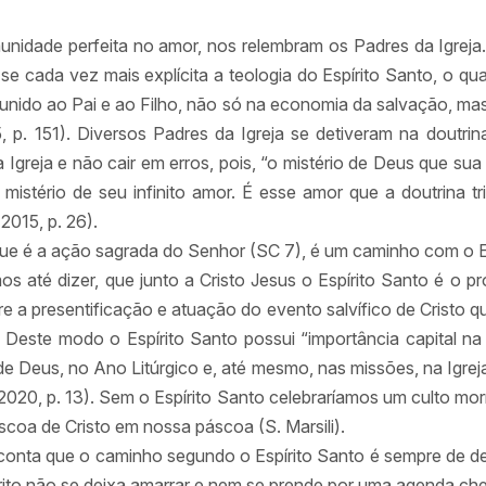
unidade perfeita no amor, nos relembram os Padres da Igreja
se cada vez mais explícita a teologia do Espírito Santo, o qu
unido ao Pai e ao Filho, não só na economia da salvação, ma
 p. 151). Diversos Padres da Igreja se detiveram na doutrin
da Igreja e não cair em erros, pois, “o mistério de Deus que su
mistério de seu infinito amor. É esse amor que a doutrina trin
015, p. 26).
que é a ação sagrada do Senhor (SC 7), é um caminho com o Espí
s até dizer, que junto a Cristo Jesus o Espírito Santo é o p
mpre a presentificação e atuação do evento salvífico de Cristo 
o. Deste modo o Espírito Santo possui “importância capital na 
de Deus, no Ano Litúrgico e, até mesmo, nas missões, na Igreja
20, p. 13). Sem o Espírito Santo celebraríamos um culto mor
áscoa de Cristo em nossa páscoa (S. Marsili).
onta que o caminho segundo o Espírito Santo é sempre de d
rito não se deixa amarrar e nem se prende por uma agenda che