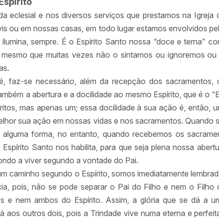
spírito
 eclesial e nos diversos serviços que prestamos na Igreja 
vis ou em nossas casas, em todo lugar estamos envolvidos pelo
s ilumina, sempre. É o Espírito Santo nossa “doce e terna” 
 mesmo que muitas vezes não o sintamos ou ignoremos o
as.
é, faz-se necessário, além da recepção dos sacramentos, 
também a abertura e a docilidade ao mesmo Espírito, que é o “E
íritos, mas apenas um; essa docilidade à sua ação é, então,
elhor sua ação em nossas vidas e nos sacramentos. Quando s
e alguma forma, no entanto, quando recebemos os sacramen
 o Espírito Santo nos habilita, para que seja plena nossa aber
spondo a viver segundo a vontade do Pai.
um caminho segundo o Espírito, somos imediatamente lembrad
ncia, pois, não se pode separar o Pai do Filho e nem o Filh
s e nem ambos do Espírito. Assim, a glória que se dá a u
aos outros dois, pois a Trindade vive numa eterna e perfei