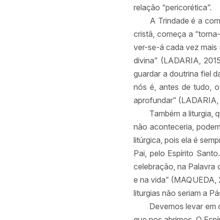
relação “pericorética”.
A Trindade é a com
cristã, começa a “torna-
ver-se-á cada vez mais 
divina” (LADARIA, 2015,
guardar a doutrina fiel 
nós é, antes de tudo, o 
aprofundar” (LADARIA, 2
Também a liturgia, 
não aconteceria, podemo
litúrgica, pois ela é se
Pai, pelo Espírito Sant
celebração, na Palavra 
e na vida” (MAQUEDA, 20
liturgias não seriam a P
Devemos levar em c
que nos abrimos. O Espí