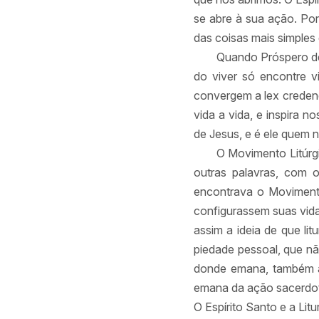
se abre à sua ação. Por
das coisas mais simples 
Quando Próspero de A
do viver só encontre v
convergem a lex credend
vida a vida, e inspira 
de Jesus, e é ele quem n
O Movimento Litúrgi
outras palavras, com 
encontrava o Movimento 
configurassem suas vida
assim a ideia de que li
piedade pessoal, que nã
donde emana, também a v
emana da ação sacerdotal
O Espírito Santo e a Litu