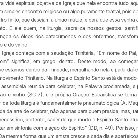
ra vida espiritual objetiva da Igreja que nela encontra tudo aq
um simples encontro religioso ou algo puramente teatral, pois el
utro finito, que desejam a união mútua, e para que essa venha
to. É ele quem, na liturgia, sacraliza nossos gestos: santi
ençoa os óleos dos catecúmenos e dos enfermos, transfo
o e do vinho.
na Igreja começa com a saudação Trinitária, “Em nome do Pai, 
em” significa, em grego, dentro. Deste modo, ao começar 
e estamos dentro da Trindade, mergulhando nela e partir daí
movimento Trinitário. Na liturgia o Espírito Santo está de modo
 assembleia reunida para celebrar, na Palavra proclamada, e 
ão e vinho (SC 7), e a própria Oração Eucarística se torn
gem de toda liturgia é fundamentalmente pneumatológica (A. Ma
da da arte de celebrar, não apenas para quem preside, mas, 
 necessário, portanto, saber de que modo o Espírito Santo at
tar em sintonia com a ação do Espírito” (DD, n. 49). Por isso,
 Da mesma forma que um artista cresce a cada dia e aperfeiço