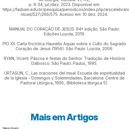
p. 9-34, jul./dez. 2023. Disponível em:
https://fasbam.edu.br/pesquisa/periodicos/index.php/arscelebrand
nload/527/266/575. Acesso em: 10 dez. 2024.
MANUAL DO CORAÇÃO DE JESUS. 94ª edição. São Paulo:
Edições Loyola, 2019.
PIO XII. Carta Encíclica Haurietis Aquas sobre o Culto do Sagrado
Coração de Jesus (1956). São Paulo: Loyola, 2006.
RYAN, Vicent. Páscoa e festas do Senhor. Tradução de Honório
Dalbosco. São Paulo: Paulus, 1995.
URTASUN, C., Las oraciones del misal: Escuela de espiritualidad
de la Iglesia – Domingos y Solemnidades. Barcelona: Centre de
Pastoral Litúrgica, 1995, (Biblioteca litúrgica 5).
Mais em
Artigos
Veja mais