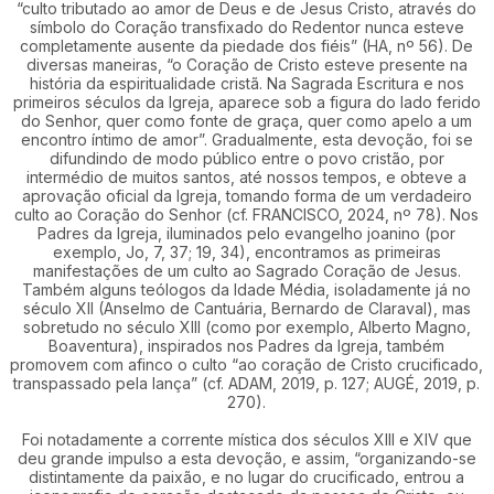
“culto tributado ao amor de Deus e de Jesus Cristo, através do
símbolo do Coração transfixado do Redentor nunca esteve
completamente ausente da piedade dos fiéis” (HA, nº 56). De
diversas maneiras, “o Coração de Cristo esteve presente na
história da espiritualidade cristã. Na Sagrada Escritura e nos
primeiros séculos da Igreja, aparece sob a figura do lado ferido
do Senhor, quer como fonte de graça, quer como apelo a um
encontro íntimo de amor”. Gradualmente, esta devoção, foi se
difundindo de modo público entre o povo cristão, por
intermédio de muitos santos, até nossos tempos, e obteve a
aprovação oficial da Igreja, tomando forma de um verdadeiro
culto ao Coração do Senhor (cf. FRANCISCO, 2024, nº 78). Nos
Padres da Igreja, iluminados pelo evangelho joanino (por
exemplo, Jo, 7, 37; 19, 34), encontramos as primeiras
manifestações de um culto ao Sagrado Coração de Jesus.
Também alguns teólogos da Idade Média, isoladamente já no
século XII (Anselmo de Cantuária, Bernardo de Claraval), mas
sobretudo no século XIII (como por exemplo, Alberto Magno,
Boaventura), inspirados nos Padres da Igreja, também
promovem com afinco o culto “ao coração de Cristo crucificado,
transpassado pela lança” (cf. ADAM, 2019, p. 127; AUGÉ, 2019, p.
270).
Foi notadamente a corrente mística dos séculos XIII e XIV que
deu grande impulso a esta devoção, e assim, “organizando-se
distintamente da paixão, e no lugar do crucificado, entrou a