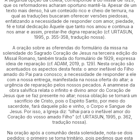
que os reformadores acharam oportuno mantê-la. Apesar de um
texto mais denso, há um conteúdo rico e cheio de ternura, na
qual as traduções buscaram oferecer versões piedosas,
enfatizando a necessidade de responder com amor, piedade,
fé e total dedicação Àquele que tanto nos amou e continua a
nos amar e assim, prestar-lhe digna reparação (cf. URTASUN,
1995, p. 355-358, tradução nossa).
A oração sobre as oferendas do formulário da missa na
solenidade do Sagrado Coração de Jesus na terceira edição do
Missal Romano, também tirada do formulário de 1929, expressa
ideia de reparação (cf. ADAM, 2019, p. 129). Nesta oração são
acentuados os aspectos desta festa: o amor inefável do Filho
amado do Pai para conosco; a necessidade de responder a ele
com a nossa entrega, manifestada na nossa oferta do altar; a
urgência de reparação pelos nossos pecados. A anamnese da
obra salvífica relata o infinito e divino amor do Coração de
Jesus que se faz presente no altar; nossa oblação se tornará um
sacrifício de Cristo, pois o Espírito Santo, por meio do
sacerdote, fará daquele pão e vinho, o Corpo e Sangue de
Jesus. Por isso, a Igreja diz: “olhai para o inefável amor do
Coração do vosso amado Filho” (cf. URTASUN, 1995, p. 362,
tradução nossa).
Na oração após a comunhão desta solenidade, nota-se dois
pedidos: o primeiro se torna trinitário, pois pedimos que esta