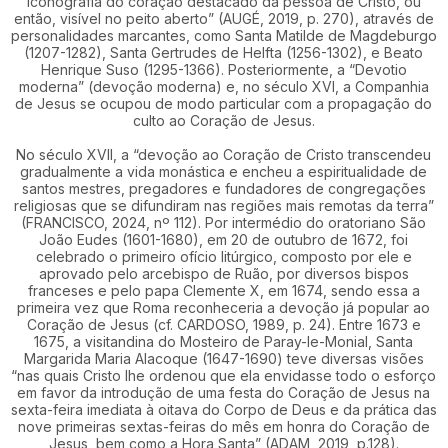
iconografia do coração destacado da pessoa de Cristo, ou
então, visível no peito aberto” (AUGÉ, 2019, p. 270), através de
personalidades marcantes, como Santa Matilde de Magdeburgo
(1207-1282), Santa Gertrudes de Helfta (1256-1302), e Beato
Henrique Suso (1295-1366). Posteriormente, a “Devotio
moderna” (devoção moderna) e, no século XVI, a Companhia
de Jesus se ocupou de modo particular com a propagação do
culto ao Coração de Jesus.
No século XVII, a “devoção ao Coração de Cristo transcendeu
gradualmente a vida monástica e encheu a espiritualidade de
santos mestres, pregadores e fundadores de congregações
religiosas que se difundiram nas regiões mais remotas da terra”
(FRANCISCO, 2024, nº 112). Por intermédio do oratoriano São
João Eudes (1601-1680), em 20 de outubro de 1672, foi
celebrado o primeiro ofício litúrgico, composto por ele e
aprovado pelo arcebispo de Ruão, por diversos bispos
franceses e pelo papa Clemente X, em 1674, sendo essa a
primeira vez que Roma reconheceria a devoção já popular ao
Coração de Jesus (cf. CARDOSO, 1989, p. 24). Entre 1673 e
1675, a visitandina do Mosteiro de Paray-le-Monial, Santa
Margarida Maria Alacoque (1647-1690) teve diversas visões
“nas quais Cristo lhe ordenou que ela envidasse todo o esforço
em favor da introdução de uma festa do Coração de Jesus na
sexta-feira imediata à oitava do Corpo de Deus e da prática das
nove primeiras sextas-feiras do mês em honra do Coração de
Jesus, bem como a Hora Santa” (ADAM, 2019, p.128).