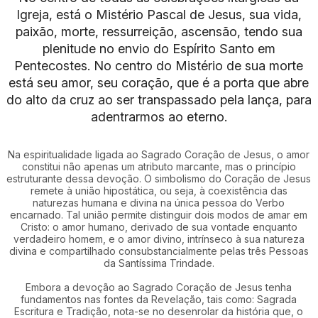
Igreja, está o Mistério Pascal de Jesus, sua vida,
paixão, morte, ressurreição, ascensão, tendo sua
plenitude no envio do Espírito Santo em
Pentecostes. No centro do Mistério de sua morte
está seu amor, seu coração, que é a porta que abre
do alto da cruz ao ser transpassado pela lança, para
adentrarmos ao eterno.
Na espiritualidade ligada ao Sagrado Coração de Jesus, o amor
constitui não apenas um atributo marcante, mas o princípio
estruturante dessa devoção. O simbolismo do Coração de Jesus
remete à união hipostática, ou seja, à coexistência das
naturezas humana e divina na única pessoa do Verbo
encarnado. Tal união permite distinguir dois modos de amar em
Cristo: o amor humano, derivado de sua vontade enquanto
verdadeiro homem, e o amor divino, intrínseco à sua natureza
divina e compartilhado consubstancialmente pelas três Pessoas
da Santíssima Trindade.
Embora a devoção ao Sagrado Coração de Jesus tenha
fundamentos nas fontes da Revelação, tais como: Sagrada
Escritura e Tradição, nota-se no desenrolar da história que, o