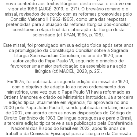
novo conteúdo aos textos litúrgicos desta missa, e esteve em
vigor até 1968 (AUGÉ, 2019, p. 271). O breviário romano e o
missal, revisados de acordo com as reformas promovidas pelo
Concílio Vaticano II (1962-1965), como uma das respostas
pretendidas para a atuação da reforma litúrgica pós-conciliar,
constituem a etapa final da elaboração da liturgia desta
solenidade (cf. RYAN, 1995, p. 106).
Este missal, foi promulgado em sua edição típica após sete anos
da promulgação da Constituição Conciliar sobre a Sagrada
Liturgia Sacrosanctum Concilium, no ano de 1970, por
autorização do Papa Paulo VI, seguindo o princípio de
favorecer uma maior participação da assembleia na ação
litúrgica (cf. MACIEL, 2023, p. 25).
Em 1975, foi publicada a segunda edição do missal de 1970,
com o objetivo de adaptá-lo ao novo ordenamento dos
ministérios, uma vez que o Papa Paulo VI havia reformado as
Ordens Menores e criado os Ministérios Instituídos. Já a terceira
edição típica, atualmente em vigência, foi aprovada no ano
2000 pelo Papa João Paulo II, sendo publicada em latim, no ano
de 2002, em acordo com as novas disposições do Código de
Direito Canônico de 1983. Em língua portuguesa e para o Brasil,
a terceira edição típica teve a sua publicação pela Conferência
Nacional dos Bispos do Brasil em 2023, após 19 anos de
trabalho da Comissão Episcopal para a Liturgia e da Comissão