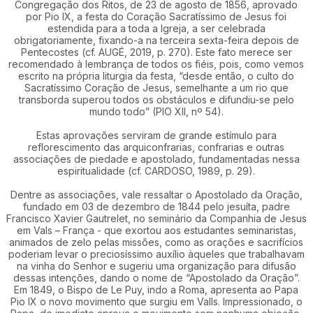
Congregação dos Ritos, de 23 de agosto de 1856, aprovado
por Pio IX, a festa do Coração Sacratíssimo de Jesus foi
estendida para a toda a Igreja, a ser celebrada
obrigatoriamente, fixando-a na terceira sexta-feira depois de
Pentecostes (cf. AUGÉ, 2019, p. 270). Este fato merece ser
recomendado à lembrança de todos os fiéis, pois, como vemos
escrito na própria liturgia da festa, “desde então, o culto do
Sacratíssimo Coração de Jesus, semelhante a um rio que
transborda superou todos os obstáculos e difundiu-se pelo
mundo todo” (PIO XII, nº 54).
Estas aprovações serviram de grande estímulo para
reflorescimento das arquiconfrarias, confrarias e outras
associações de piedade e apostolado, fundamentadas nessa
espiritualidade (cf. CARDOSO, 1989, p. 29).
Dentre as associações, vale ressaltar o Apostolado da Oração,
fundado em 03 de dezembro de 1844 pelo jesuíta, padre
Francisco Xavier Gautrelet, no seminário da Companhia de Jesus
em Vals – França - que exortou aos estudantes seminaristas,
animados de zelo pelas missões, como as orações e sacrifícios
poderiam levar o preciosíssimo auxílio àqueles que trabalhavam
na vinha do Senhor e sugeriu uma organização para difusão
dessas intenções, dando o nome de “Apostolado da Oração”.
Em 1849, o Bispo de Le Puy, indo a Roma, apresenta ao Papa
Pio IX o novo movimento que surgiu em Valls. Impressionado, o