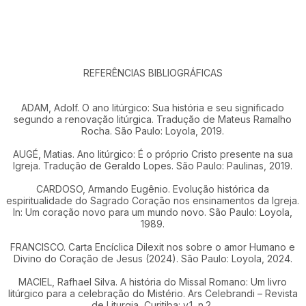
REFERÊNCIAS BIBLIOGRÁFICAS
ADAM, Adolf. O ano litúrgico: Sua história e seu significado
segundo a renovação litúrgica. Tradução de Mateus Ramalho
Rocha. São Paulo: Loyola, 2019.
AUGÉ, Matias. Ano litúrgico: É o próprio Cristo presente na sua
Igreja. Tradução de Geraldo Lopes. São Paulo: Paulinas, 2019.
CARDOSO, Armando Eugênio. Evolução histórica da
espiritualidade do Sagrado Coração nos ensinamentos da Igreja.
In: Um coração novo para um mundo novo. São Paulo: Loyola,
1989.
FRANCISCO. Carta Encíclica Dilexit nos sobre o amor Humano e
Divino do Coração de Jesus (2024). São Paulo: Loyola, 2024.
MACIEL, Rafhael Silva. A história do Missal Romano: Um livro
litúrgico para a celebração do Mistério. Ars Celebrandi – Revista
de Liturgia, Curitiba: v.1, n.2,