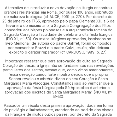
A tentativa de introduzir a nova devoção na liturgia encontrou
grandes resistências em Roma, por quase 100 anos, sobretudo
de natureza teológica (cf. AUGÉ, 2019, p. 270). Por decreto de
25 de janeiro de 1765, aprovado pelo papa Clemente XIII, a 6 de
fevereiro do mesmo ano, a Sagrada Congregação dos Ritos
concedeu aos bispos poloneses e a arquiconfraria romana do
Sagrado Coração a faculdade de celebrar a dita festa litúrgica
(PIO XII, nº 53). Os textos litúrgicos aprovados, inspirados no
livro Memorial, de autoria do padre Gallifet, foram compostos
por monsenhor Bruzzi e o padre Calvi, jesuíta, não deixam
explicito o caráter reparador (cf. CARDOSO, 1989, p. 27).
Importante ressaltar que para aprovação do culto ao Sagrado
Coração de Jesus, a Igreja não se fundamentou nas revelações
particulares dos santos, mesmo que, como vimos anteriormente,
“essa devoção tomou forte impulso depois que o próprio
Senhor revelou o mistério divino do seu Coração à Santa
Margarida Maria Alacoque. Constatamos isso ao verificar que a
aprovação da festa litúrgica pela Sé Apostólica é anterior a
aprovação dos escritos de Santa Margarida Maria” (PIO XII, nº
51-53).
Passados um século desta primeira aprovação, dada em forma
de privilégio e limitadamente, atendendo ao pedido dos bispos
da França e de muitos outros países, por decreto da Sagrada