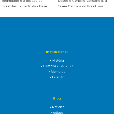
identidade e a missão do
Desde o Concílio Vaticano II, a
presbítero a partir da chave
Igreja Católica no Brasil, por
teológica…
meio da Conferência Nacional
dos B…
Institucional
• História
• Diretoria 2025-2027
• Membros
• Estatuto
Blog
• Notícias
• Artigos