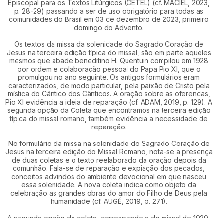
Episcopal para os Textos Litúrgicos (CETEL) (cf. MACIEL, 2023,
p. 28-29) passando a ser de uso obrigatório para todas as
comunidades do Brasil em 03 de dezembro de 2023, primeiro
domingo do Advento.
Os textos da missa da solenidade do Sagrado Coração de
Jesus na terceira edição típica do missal, são em parte aqueles
mesmos que abade beneditino H. Quentuin compilou em 1928
por ordem e colaboração pessoal do Papa Pio XI, que o
promulgou no ano seguinte. Os antigos formulários eram
caracterizados, de modo particular, pela paixão de Cristo pela
mística do Cântico dos Cânticos. A oração sobre as oferendas,
Pio XI evidência a ideia de reparação (cf. ADAM, 2019, p. 129). A
segunda opção da Coleta que encontramos na terceira edição
típica do missal romano, também evidência a necessidade de
reparação.
No formulário da missa na solenidade do Sagrado Coração de
Jesus na terceira edição do Missal Romano, nota-se a presença
de duas coletas e o texto reelaborado da oração depois da
comunhão. Fala-se de reparação e expiação dos pecados,
conceitos advindos do ambiente devocional em que nasceu
essa solenidade. A nova coleta indica como objeto da
celebração as grandes obras do amor do Filho de Deus pela
humanidade (cf. AUGÉ, 2019, p. 271).
A segunda opção da coleta, corresponde a do missal de 1929,