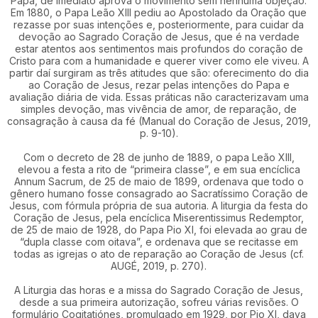
Papa, de imediato aprova o movimento sem nenhuma objeção.
Em 1880, o Papa Leão XIII pediu ao Apostolado da Oração que
rezasse por suas intenções e, posteriormente, para cuidar da
devoção ao Sagrado Coração de Jesus, que é na verdade
estar atentos aos sentimentos mais profundos do coração de
Cristo para com a humanidade e querer viver como ele viveu. A
partir daí surgiram as três atitudes que são: oferecimento do dia
ao Coração de Jesus, rezar pelas intenções do Papa e
avaliação diária de vida. Essas práticas não caracterizavam uma
simples devoção, mas vivência de amor, de reparação, de
consagração à causa da fé (Manual do Coração de Jesus, 2019,
p. 9-10).
Com o decreto de 28 de junho de 1889, o papa Leão XIII,
elevou a festa a rito de “primeira classe”, e em sua encíclica
Annum Sacrum, de 25 de maio de 1899, ordenava que todo o
gênero humano fosse consagrado ao Sacratíssimo Coração de
Jesus, com fórmula própria de sua autoria. A liturgia da festa do
Coração de Jesus, pela encíclica Miserentissimus Redemptor,
de 25 de maio de 1928, do Papa Pio XI, foi elevada ao grau de
“dupla classe com oitava”, e ordenava que se recitasse em
todas as igrejas o ato de reparação ao Coração de Jesus (cf.
AUGÉ, 2019, p. 270).
A Liturgia das horas e a missa do Sagrado Coração de Jesus,
desde a sua primeira autorização, sofreu várias revisões. O
formulário Cogitatiónes, promulgado em 1929, por Pio XI, dava