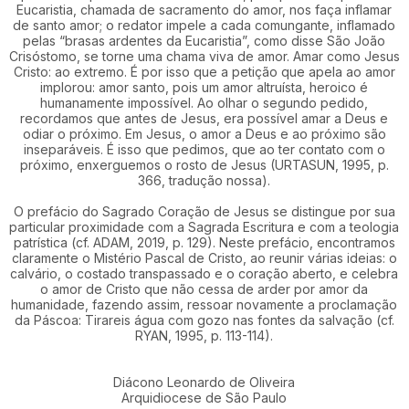
Eucaristia, chamada de sacramento do amor, nos faça inflamar
de santo amor; o redator impele a cada comungante, inflamado
pelas “brasas ardentes da Eucaristia”, como disse São João
Crisóstomo, se torne uma chama viva de amor. Amar como Jesus
Cristo: ao extremo. É por isso que a petição que apela ao amor
implorou: amor santo, pois um amor altruísta, heroico é
humanamente impossível. Ao olhar o segundo pedido,
recordamos que antes de Jesus, era possível amar a Deus e
odiar o próximo. Em Jesus, o amor a Deus e ao próximo são
inseparáveis. É isso que pedimos, que ao ter contato com o
próximo, enxerguemos o rosto de Jesus (URTASUN, 1995, p.
366, tradução nossa).
O prefácio do Sagrado Coração de Jesus se distingue por sua
particular proximidade com a Sagrada Escritura e com a teologia
patrística (cf. ADAM, 2019, p. 129). Neste prefácio, encontramos
claramente o Mistério Pascal de Cristo, ao reunir várias ideias: o
calvário, o costado transpassado e o coração aberto, e celebra
o amor de Cristo que não cessa de arder por amor da
humanidade, fazendo assim, ressoar novamente a proclamação
da Páscoa: Tirareis água com gozo nas fontes da salvação (cf.
RYAN, 1995, p. 113-114).
Diácono Leonardo de Oliveira
Arquidiocese de São Paulo