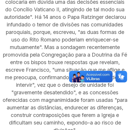
colocaria em dúvida uma das decisões essenciais
do Concílio Vaticano II, atingindo de tal modo sua
autoridade". Há 14 anos o Papa Ratzinger declarou
infundado o temor de divisões nas comunidades
paroquiais, porque, escreveu, "as duas formas de
uso do Rito Romano poderiam enriquecer-se
mutuamente". Mas a sondagem recentemente
promovida pela Congregação para a Doutrina da Fé
entre os bispos trouxe respostas que revelam,
escreve Francisco, "uma situação que me aflige e
me preocupa, confirmando-me na necessidade de
intervir", vez que o desejo de unidade foi
"gravemente desatendido", e as concessões
oferecidas com magnanimidade foram usadas "para
aumentar as distâncias, endurecer as diferenças,
construir contraposições que ferem a Igreja e
dificultam seu caminho, expondo-a ao risco de