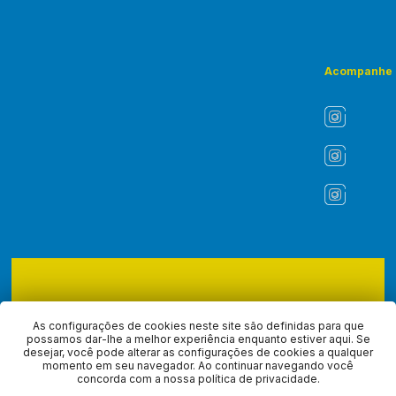
Acompanhe
Copyright © 2026 - ASLI - Associação dos Liturgistas do Brasil.
Todos os direitos reservados, navegando no site você aceita a
As configurações de cookies neste site são definidas para que
nossa
política de privacidade
.
possamos dar-lhe a melhor experiência enquanto estiver aqui. Se
desejar, você pode alterar as configurações de cookies a qualquer
momento em seu navegador. Ao continuar navegando você
Desenvolvido com
por
concorda com a nossa política de privacidade.