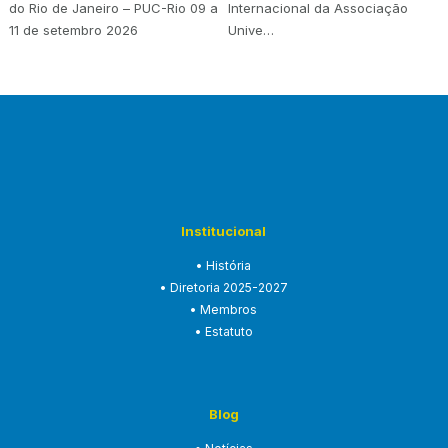
do Rio de Janeiro – PUC-Rio 09 a
Internacional da Associação
11 de setembro 2026
Unive…
Institucional
• História
• Diretoria 2025-2027
• Membros
• Estatuto
Blog