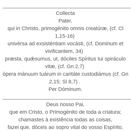
___________________________________________
Collecta
Pater,
qui in Christo, primogénito omnis creatúræ, (cf. Cl
1,15-16)
univérsa ad exsisténtiam vocásti, (cf. Dominum et
vivificantem, 34)
præsta, quǽsumus, ut, dóciles Spíritus tui spiráculo
vitæ, (cf. Gn 2,7)
ópera mánuum tuárum in caritáte custodiámus (cf. Gn
2,15; Sl 8,7) .
Per Dóminum.
___________________________________________
Deus nosso Pai,
que em Cristo, o Primogénito de toda a criatura;
chamastes à existência todas as coisas,
fazei que, dóceis ao sopro vital do vosso Espírito,