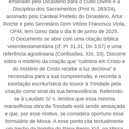
emanado pelo Dicastério para o Culto Divino e a
Disciplina dos Sacramentos (Prot N. 283/24),
assinado pelo Cardeal Prefeito do Dicastério, Artur
Roche e pelo Secretário Dom Vitório Francisco Viola,
OFM, tem como data o dia 8 de junho de 2025.
O Documento se abre com uma citação bíblica
veterotestamentária (cf. Pr 31,31; Dn 3,57) e uma
referência agostiniana (Confissões, XIII, 33). Discorre
sobre o mistério da criação que “culmina em Cristo e
do mistério de Cristo recebe a luz decisiva” e
necessária para a sua compreensão, e recorda a
exortação escriturística do louvor à Trindade pela
criação como sinal da sua benevolência. Referindo-
se à Laudato Si’ n. lembra que essa mesma
maravilhosa obra da Trindade está sendo ameaçada
e que, por esse motivo, se considera oportuno esse
formulário de Missa. A esse ponto cita textualmente
um trecho da homilia do Papa Bento XVI, na Missa