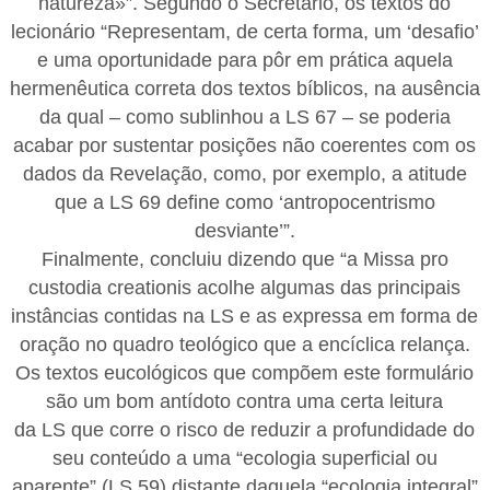
natureza»”. Segundo o Secretário, os textos do
lecionário “Representam, de certa forma, um ‘desafio’
e uma oportunidade para pôr em prática aquela
hermenêutica correta dos textos bíblicos, na ausência
da qual – como sublinhou a LS 67 – se poderia
acabar por sustentar posições não coerentes com os
dados da Revelação, como, por exemplo, a atitude
que a LS 69 define como ‘antropocentrismo
desviante’”.
Finalmente, concluiu dizendo que “a Missa pro
custodia creationis acolhe algumas das principais
instâncias contidas na LS e as expressa em forma de
oração no quadro teológico que a encíclica relança.
Os textos eucológicos que compõem este formulário
são um bom antídoto contra uma certa leitura
da LS que corre o risco de reduzir a profundidade do
seu conteúdo a uma “ecologia superficial ou
aparente” (LS 59) distante daquela “ecologia integral”