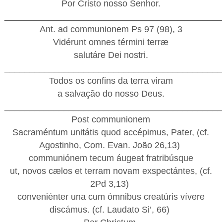
Por Cristo nosso Senhor.
___________________________________________
Ant. ad communionem Ps 97 (98), 3
Vidérunt omnes términi terræ
salutáre Dei nostri.
___________________________________________
Todos os confins da terra viram
a salvação do nosso Deus.
___________________________________________
Post communionem
Sacraméntum unitátis quod accépimus, Pater, (cf.
Agostinho, Com. Evan. João 26,13)
communiónem tecum áugeat fratribúsque
ut, novos cælos et terram novam exspectántes, (cf.
2Pd 3,13)
conveniénter una cum ómnibus creatúris vívere
discámus. (cf. Laudato Si’, 66)