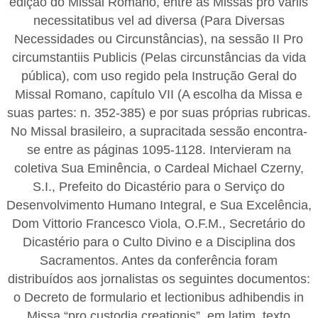
edição do Missal Romano, entre as Missas pro variis
necessitatibus vel ad diversa (Para Diversas
Necessidades ou Circunstâncias), na sessão II Pro
circumstantiis Publicis (Pelas circunstâncias da vida
pública), com uso regido pela Instrução Geral do
Missal Romano, capítulo VII (A escolha da Missa e
suas partes: n. 352-385) e por suas próprias rubricas.
No Missal brasileiro, a supracitada sessão encontra-
se entre as páginas 1095-1128. Intervieram na
coletiva Sua Eminência, o Cardeal Michael Czerny,
S.I., Prefeito do Dicastério para o Serviço do
Desenvolvimento Humano Integral, e Sua Excelência,
Dom Vittorio Francesco Viola, O.F.M., Secretário do
Dicastério para o Culto Divino e a Disciplina dos
Sacramentos. Antes da conferência foram
distribuídos aos jornalistas os seguintes documentos:
o Decreto de formulario et lectionibus adhibendis in
Missa “pro custodia creationis”, em latim, texto