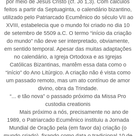
por meio de Jesus Cristo (cf. Jo 1,3). Com cálculos
feitos a partir da Septuaginta, o calendário bizantino,
utilizado pelo Patriarcado Ecumênico do século VII ao
XVIII, estabelecia que o mundo foi criado no dia 10
de setembro de 5509 a.C. O termo “início da criação
do mundo” não deve ser interpretado, obviamente,
em sentido temporal. Apesar das muitas adaptações
no calendário, a Igreja Ortodoxa e as Igrejas
Católicas Bizantinas, mantêm essa data como o
“início” do Ano Litúrgico. A criação não é vista como
um passado remoto, mas um ato contínuo de amor
divino, obra da Trindade.
“... e tão nova” o passado próximo da Missa Pro
custodia creationis
Mais próximo a nós, precisamente no ano de
1989, o Patriarcado Ecumênico instituiu a Jornada
Mundial de Oração pela (em favor da) criação (o
mundo criado), fixando como data o tradicional 10 de