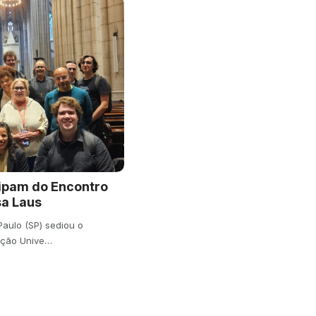
ipam do Encontro
sa Laus
 Paulo (SP) sediou o
ação Unive…