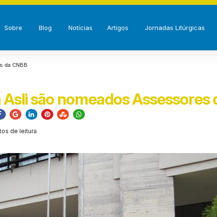
Sobre
Blog
Notícias
Artigos
Jornadas Litúrgicas
s da CNBB
Asli são nomeados Assessores
tos de leitura