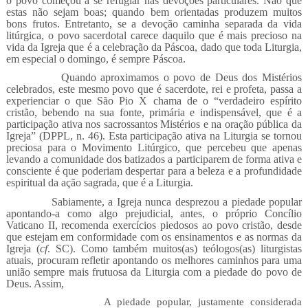
o povo começou a se refugiar nas devoções particulares. Não que
estas não sejam boas; quando bem orientadas produzem muitos
bons frutos. Entretanto, se a devoção caminha separada da vida
litúrgica, o povo sacerdotal carece daquilo que é mais precioso na
vida da Igreja que é a celebração da Páscoa, dado que toda Liturgia,
em especial o domingo, é sempre Páscoa.
Quando aproximamos o povo de Deus dos Mistérios
celebrados, este mesmo povo que é sacerdote, rei e profeta, passa a
experienciar o que São Pio X chama de o “verdadeiro espírito
cristão, bebendo na sua fonte, primária e indispensável, que é a
participação ativa nos sacrossantos Mistérios e na oração pública da
Igreja” (DPPL, n. 46). Esta participação ativa na Liturgia se tornou
preciosa para o Movimento Litúrgico, que percebeu que apenas
levando a comunidade dos batizados a participarem de forma ativa e
consciente é que poderiam despertar para a beleza e a profundidade
espiritual da ação sagrada, que é a Liturgia.
Sabiamente, a Igreja nunca desprezou a piedade popular
apontando-a como algo prejudicial, antes, o próprio Concílio
Vaticano II, recomenda exercícios piedosos ao povo cristão, desde
que estejam em conformidade com os ensinamentos e as normas da
Igreja (
cf
. SC). Como também muitos(as) teólogos(as) liturgistas
atuais, procuram refletir apontando os melhores caminhos para uma
união sempre mais frutuosa da Liturgia com a piedade do povo de
Deus. Assim,
A piedade popular, justamente considerada