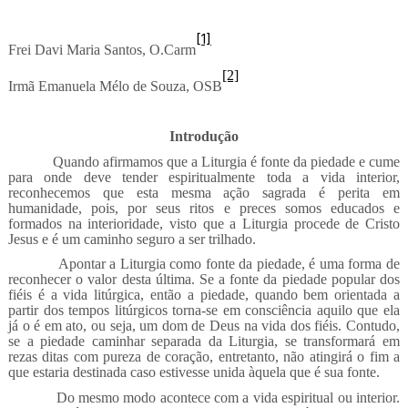
[1]
Frei Davi Maria Santos, O.Carm
[2]
Irmã Emanuela Mélo de Souza, OSB
Introdução
Quando afirmamos que a Liturgia é fonte da piedade e cume
para onde deve tender espiritualmente toda a vida interior,
reconhecemos que esta mesma ação sagrada é perita em
humanidade, pois, por seus ritos e preces somos educados e
formados na interioridade, visto que a Liturgia procede de Cristo
Jesus e é um caminho seguro a ser trilhado.
Apontar a Liturgia como fonte da piedade, é uma forma de
reconhecer o valor desta última. Se a fonte da piedade popular dos
fiéis é a vida litúrgica, então a piedade, quando bem orientada a
partir dos tempos litúrgicos torna-se em consciência aquilo que ela
já o é em ato, ou seja, um dom de Deus na vida dos fiéis. Contudo,
se a piedade caminhar separada da Liturgia, se transformará em
rezas ditas com pureza de coração, entretanto, não atingirá o fim a
que estaria destinada caso estivesse unida àquela que é sua fonte.
Do mesmo modo acontece com a vida espiritual ou interior.