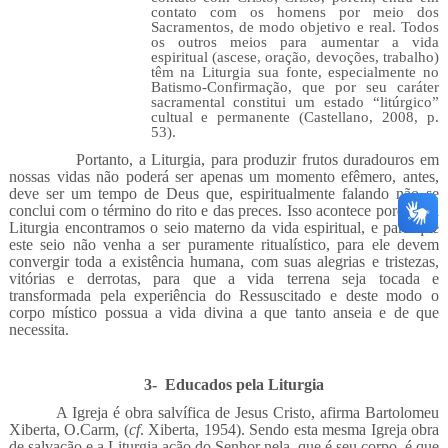
contato com os homens por meio dos
Sacramentos, de modo objetivo e real. Todos
os outros meios para aumentar a vida
espiritual (ascese, oração, devoções, trabalho)
têm na Liturgia sua fonte, especialmente no
Batismo-Confirmação, que por seu caráter
sacramental constitui um estado “litúrgico”
cultual e permanente (Castellano, 2008, p.
53).
Portanto, a Liturgia, para produzir frutos duradouros em
nossas vidas não poderá ser apenas um momento efêmero, antes,
deve ser um tempo de Deus que, espiritualmente falando não se
conclui com o término do rito e das preces. Isso acontece porque na
Liturgia encontramos o seio materno da vida espiritual, e para que
este seio não venha a ser puramente ritualístico, para ele devem
convergir toda a existência humana, com suas alegrias e tristezas,
vitórias e derrotas, para que a vida terrena seja tocada e
transformada pela experiência do Ressuscitado e deste modo o
corpo místico possua a vida divina a que tanto anseia e de que
necessita.
3-
Educados pela Liturgia
A Igreja é obra salvífica de Jesus Cristo, afirma Bartolomeu
Xiberta, O.Carm, (
cf
. Xiberta, 1954). Sendo esta mesma Igreja obra
de salvação e a Liturgia ação do Senhor nela, que é seu corpo, é que