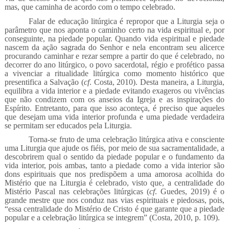
mas, que caminha de acordo com o tempo celebrado.
Falar de educação litúrgica é repropor que a Liturgia seja o
parâmetro que nos aponta o caminho certo na vida espiritual e, por
conseguinte, na piedade popular. Quando vida espiritual e piedade
nascem da ação sagrada do Senhor e nela encontram seu alicerce
procurando caminhar e rezar sempre a partir do que é celebrado, no
decorrer do ano litúrgico, o povo sacerdotal, régio e profético passa
a vivenciar a ritualidade litúrgica como momento histórico que
presentifica a Salvação (
cf
. Costa, 2010). Desta maneira, a Liturgia,
equilibra a vida interior e a piedade evitando exageros ou vivências
que não condizem com os anseios da Igreja e as inspirações do
Espírito. Entretanto, para que isso aconteça, é preciso que aqueles
que desejam uma vida interior profunda e uma piedade verdadeira
se permitam ser educados pela Liturgia.
Torna-se fruto de uma celebração litúrgica ativa e consciente
uma Liturgia que ajude os fiéis, por meio de sua sacramentalidade, a
descobrirem qual o sentido da piedade popular e o fundamento da
vida interior, pois ambas, tanto a piedade como a vida interior são
dons espirituais que nos predispõem a uma amorosa acolhida do
Mistério que na Liturgia é celebrado, visto que, a centralidade do
Mistério Pascal nas celebrações litúrgicas (
cf
. Guedes, 2019) é o
grande mestre que nos conduz nas vias espirituais e piedosas, pois,
“essa centralidade do Mistério de Cristo é que garante que a piedade
popular e a celebração litúrgica se integrem” (Costa, 2010, p. 109).