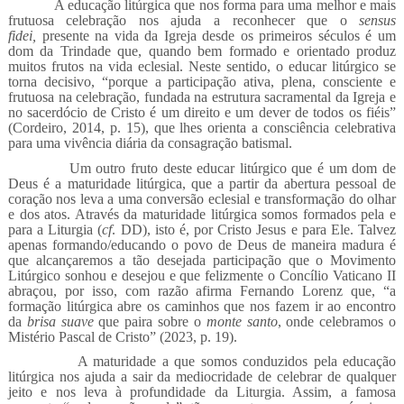
A educação litúrgica que nos forma para uma melhor e mais
frutuosa celebração nos ajuda a reconhecer que o
sensus
fidei,
presente na vida da Igreja desde os primeiros séculos é um
dom da Trindade que, quando bem formado e orientado produz
muitos frutos na vida eclesial. Neste sentido, o educar litúrgico se
torna decisivo, “porque a participação ativa, plena, consciente e
frutuosa na celebração, fundada na estrutura sacramental da Igreja e
no sacerdócio de Cristo é um direito e um dever de todos os fiéis”
(Cordeiro, 2014, p. 15), que lhes orienta a consciência celebrativa
para uma vivência diária da consagração batismal.
Um outro fruto deste educar litúrgico que é um dom de
Deus é a maturidade litúrgica, que a partir da abertura pessoal de
coração nos leva a uma conversão eclesial e transformação do olhar
e dos atos. Através da maturidade litúrgica somos formados pela e
para a Liturgia (
cf
. DD), isto é, por Cristo Jesus e para Ele. Talvez
apenas formando/educando o povo de Deus de maneira madura é
que alcançaremos a tão desejada participação que o Movimento
Litúrgico sonhou e desejou e que felizmente o Concílio Vaticano II
abraçou, por isso, com razão afirma Fernando Lorenz que, “a
formação litúrgica abre os caminhos que nos fazem ir ao encontro
da
brisa
suave
que paira sobre o
monte santo
, onde celebramos o
Mistério Pascal de Cristo” (2023, p. 19).
A maturidade a que somos conduzidos pela educação
litúrgica nos ajuda a sair da mediocridade de celebrar de qualquer
jeito e nos leva à profundidade da Liturgia. Assim, a famosa