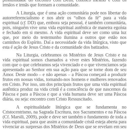
irmãos e irmãs que formam a comunidade.
A Liturgia, que é uma ação comunitária pode nos libertar do
autorreferencialismo e nos abrir os “olhos da fé” para a vida
espiritual (
cf
. DD) que, embora seja pessoal, é também comunitária,
pois, ninguém vive uma vida espiritual autêntica de maneira egoísta
e fechado em si mesmo. A vida espiritual deve ser como uma luz
que, por meio do testemunho ilumina a outros que estão nos
caminhos do Espírito. Daí a necessidade da vida litúrgica, visto que
esta é ação de Jesus Cristo e da comunidade dos batizados.
Na Liturgia, celebramos os Mistérios de Jesus Cristo e na
vida espiritual somos chamados a viver estes Mistérios, fazendo
com que o que celebramos seja vivenciado e o que vivenciamos seja
apresentado ao Senhor em sua ação para que se torne dom de seu
Amor. Deste modo – e não apenas – a Páscoa começará a produzir
frutos em nossas vidas, tornando-nos homens e mulheres renovados
em Cristo. Por isso, um dos principais frutos que uma vida espiritual
autêntica produz na vida cristã é a consciência de que nascemos da
Páscoa e para a Páscoa e que a vida humana deve ser uma Páscoa
diária, ou seja: encontro com Cristo Ressuscitado.
A espiritualidade litúrgica que se fundamenta no
Cristocentrismo, na Sagrada Escritura, nos Sacramentos e na Páscoa
(Cf. Marsili, 2009), pode e deve ser também o fundamento de toda a
vida espiritual, para que assim a comunidade cristã esteja aberta para
vivenciar as surpresas dos Mistérios de Deus que se revelam em seu