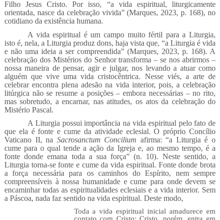
Filho Jesus Cristo. Por isso, “a vida espiritual, liturgicamente
orientada, nasce da celebração vivida” (Marques, 2023, p. 168), no
cotidiano da existência humana.
A vida espiritual é um campo muito fértil para a Liturgia,
isto é, nela, a Liturgia produz dons, haja vista que, “a Liturgia é vida
e não uma ideia a ser compreendida” (Marques, 2023, p. 168). A
celebração dos Mistérios do Senhor transforma – se nos abrirmos –
nossa maneira de pensar, agir e julgar, nos levando a atuar como
alguém que vive uma vida cristocêntrica. Nesse viés, a arte de
celebrar encontra plena adesão na vida interior, pois, a celebração
litúrgica não se resume a posições – embora necessárias – no rito,
mas sobretudo, a encarnar, nas atitudes, os atos da celebração do
Mistério Pascal.
A Liturgia possui importância na vida espiritual pelo fato de
que ela é fonte e cume da atividade eclesial. O próprio Concílio
Vaticano II, na
Sacrosanctum Concilium
afirma: “a Liturgia é o
cume para o qual tende a ação da Igreja e, ao mesmo tempo, é a
fonte donde emana toda a sua força” (n. 10). Neste sentido, a
Liturgia torna-se fonte e cume da vida espiritual. Fonte donde brota
a força necessária para os caminhos do Espírito, nem sempre
compreensíveis à nossa humanidade e cume para onde devem se
encaminhar todas as espiritualidades eclesiais e a vida interior. Sem
a Páscoa, nada faz sentido na vida espiritual. Deste modo,
Toda a vida espiritual inicial amadurece em
contato com Cristo; Cristo, porém, entra em