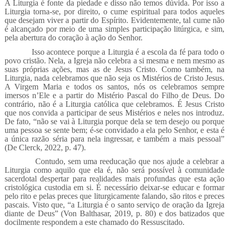
A Liturgia é fonte da piedade e disso não temos dúvida. Por isso a
Liturgia torna-se, por direito, o cume espiritual para todos aqueles
que desejam viver a partir do Espírito. Evidentemente, tal cume não
é alcançado por meio de uma simples participação litúrgica, e sim,
pela abertura do coração à ação do Senhor.
Isso acontece porque a Liturgia é a escola da fé para todo o
povo cristão. Nela, a Igreja não celebra a si mesma e nem mesmo as
suas próprias ações, mas as de Jesus Cristo. Como também, na
Liturgia, nada celebramos que não seja os Mistérios de Cristo Jesus.
A Virgem Maria e todos os santos, nós os celebramos sempre
imersos n’Ele e a partir do Mistério Pascal do Filho de Deus. Do
contrário, não é a Liturgia católica que celebramos. É Jesus Cristo
que nos convida a participar de seus Mistérios e neles nos introduz.
De fato, “não se vai à Liturgia porque dela se tem desejo ou porque
uma pessoa se sente bem; é-se convidado a ela pelo Senhor, e esta é
a única razão séria para nela ingressar, e também a mais pessoal”
(De Clerck, 2022, p. 47).
Contudo, sem uma reeducação que nos ajude a celebrar a
Liturgia como aquilo que ela é, não será possível à comunidade
sacerdotal despertar para realidades mais profundas que esta ação
cristológica custodia em si. É necessário deixar-se educar e formar
pelo rito e pelas preces que liturgicamente falando, são ritos e preces
pascais. Visto que, “a Liturgia é o santo serviço de oração da Igreja
diante de Deus” (Von Balthasar, 2019, p. 80) e dos batizados que
docilmente respondem a este chamado do Ressuscitado.