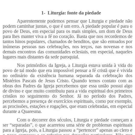
1-
Liturgia: fonte da piedade
Aparentemente podemos pensar que Liturgia e piedade não
podem caminhar juntas, o que é um erro. A piedade popular é para o
povo de Deus, em especial para os mais simples, um dom de Deus
para lhes manter viva a fé no coração. Basta que nos recordemos de
tantos hinos populares, chamados de benditos, que são entoados por
inúmeras pessoas nas celebrações, nos terços, nas novenas e nos
demais encontros das comunidades eclesiais, em especial, naqueles
lugares mais distantes da sede paroquial.
Nos primórdios da Igreja, a Liturgia estava unida à vida do
povo de tal modo que era impossível pensar a fé cristã que é vivida
no ordinário da existência humana separada da celebração dos
Mistérios Pascais de Jesus Cristo. Quando temos contato com as
obras dos Padres da Igreja percebemos que essa união possui algo
de divino e que muito contribuiu para a vida espiritual dos primeiros
cristãos no seguimento do Senhor. Já no período dos Padres,
percebemos a presença de exercícios espirituais, como por exemplo,
as procissões, estações e rogações, que eram celebradas, em especial
durante a Quaresma.
Com o decorrer dos séculos, Liturgia e piedade começam a
ser “separadas”, o que acarretou uma série de problemas espirituais
para a Igreja, pois, a Liturgia passou a “pertencer” apenas ao clero e