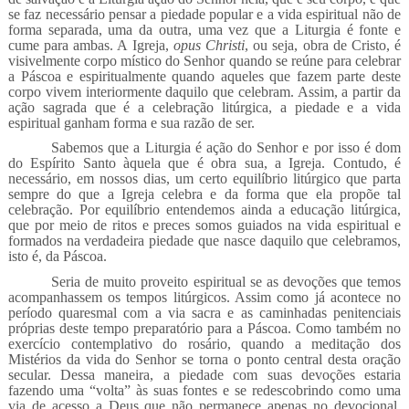
se faz necessário pensar a piedade popular e a vida espiritual não de
forma separada, uma da outra, uma vez que a Liturgia é fonte e
cume para ambas. A Igreja,
opus Christi
, ou seja, obra de Cristo, é
visivelmente corpo místico do Senhor quando se reúne para celebrar
a Páscoa e espiritualmente quando aqueles que fazem parte deste
corpo vivem interiormente daquilo que celebram. Assim, a partir da
ação sagrada que é a celebração litúrgica, a piedade e a vida
espiritual ganham forma e sua razão de ser.
Sabemos que a Liturgia é ação do Senhor e por isso é dom
do Espírito Santo àquela que é obra sua, a Igreja. Contudo, é
necessário, em nossos dias, um certo equilíbrio litúrgico que parta
sempre do que a Igreja celebra e da forma que ela propõe tal
celebração. Por equilíbrio entendemos ainda a educação litúrgica,
que por meio de ritos e preces somos guiados na vida espiritual e
formados na verdadeira piedade que nasce daquilo que celebramos,
isto é, da Páscoa.
Seria de muito proveito espiritual se as devoções que temos
acompanhassem os tempos litúrgicos. Assim como já acontece no
período quaresmal com a via sacra e as caminhadas penitenciais
próprias deste tempo preparatório para a Páscoa. Como também no
exercício contemplativo do rosário, quando a meditação dos
Mistérios da vida do Senhor se torna o ponto central desta oração
secular. Dessa maneira, a piedade com suas devoções estaria
fazendo uma “volta” às suas fontes e se redescobrindo como uma
via de acesso a Deus que não permanece apenas no devocional,