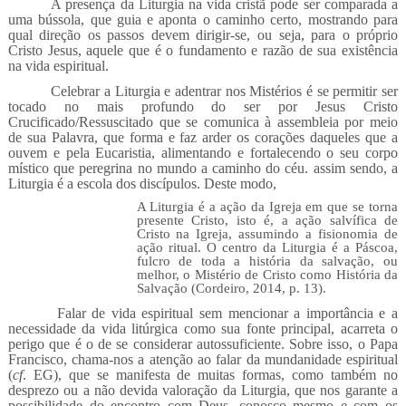
A presença da Liturgia na vida cristã pode ser comparada a
uma bússola, que guia e aponta o caminho certo, mostrando para
qual direção os passos devem dirigir-se, ou seja, para o próprio
Cristo Jesus, aquele que é o fundamento e razão de sua existência
na vida espiritual.
Celebrar a Liturgia e adentrar nos Mistérios é se permitir ser
tocado no mais profundo do ser por Jesus Cristo
Crucificado/Ressuscitado que se comunica à assembleia por meio
de sua Palavra, que forma e faz arder os corações daqueles que a
ouvem e pela Eucaristia, alimentando e fortalecendo o seu corpo
místico que peregrina no mundo a caminho do céu. assim sendo, a
Liturgia é a escola dos discípulos. Deste modo,
A Liturgia é a ação da Igreja em que se torna
presente Cristo, isto é, a ação salvífica de
Cristo na Igreja, assumindo a fisionomia de
ação ritual. O centro da Liturgia é a Páscoa,
fulcro de toda a história da salvação, ou
melhor, o Mistério de Cristo como História da
Salvação (Cordeiro, 2014, p. 13).
Falar de vida espiritual sem mencionar a importância e a
necessidade da vida litúrgica como sua fonte principal, acarreta o
perigo que é o de se considerar autossuficiente. Sobre isso, o Papa
Francisco, chama-nos a atenção ao falar da mundanidade espiritual
(
cf
. EG), que se manifesta de muitas formas, como também no
desprezo ou a não devida valoração da Liturgia, que nos garante a
possibilidade do encontro com Deus, conosco mesmo e com os