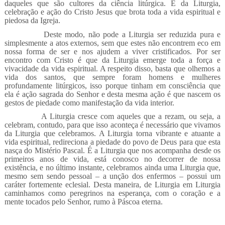
daqueles que são cultores da ciência litúrgica. É da Liturgia,
celebração e ação do Cristo Jesus que brota toda a vida espiritual e
piedosa da Igreja.
Deste modo, não pode a Liturgia ser reduzida pura e
simplesmente a atos externos, sem que estes não encontrem eco em
nossa forma de ser e nos ajudem a viver cristificados. Por ser
encontro com Cristo é que da Liturgia emerge toda a força e
vivacidade da vida espiritual. A respeito disso, basta que olhemos a
vida dos santos, que sempre foram homens e mulheres
profundamente litúrgicos, isso porque tinham em consciência que
ela é ação sagrada do Senhor e desta mesma ação é que nascem os
gestos de piedade como manifestação da vida interior.
A Liturgia cresce com aqueles que a rezam, ou seja, a
celebram, contudo, para que isso aconteça é necessário que vivamos
da Liturgia que celebramos. A Liturgia torna vibrante e atuante a
vida espiritual, redireciona a piedade do povo de Deus para que esta
nasça do Mistério Pascal. É a Liturgia que nos acompanha desde os
primeiros anos de vida, está conosco no decorrer de nossa
existência, e no último instante, celebramos ainda uma Liturgia que,
mesmo sem sendo pessoal – a unção dos enfermos – possui um
caráter fortemente eclesial. Desta maneira, de Liturgia em Liturgia
caminhamos como peregrinos na esperança, com o coração e a
mente tocados pelo Senhor, rumo à Páscoa eterna.