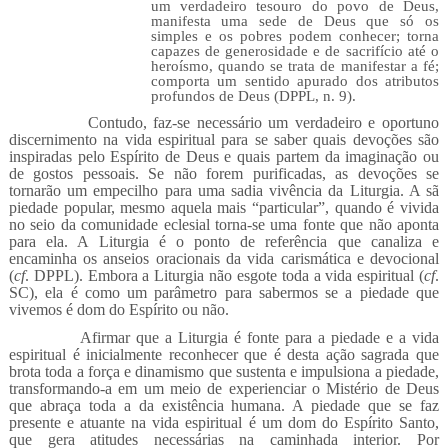
um verdadeiro tesouro do povo de Deus,
manifesta uma sede de Deus que só os
simples e os pobres podem conhecer; torna
capazes de generosidade e de sacrifício até o
heroísmo, quando se trata de manifestar a fé;
comporta um sentido apurado dos atributos
profundos de Deus (DPPL, n. 9).
Contudo, faz-se necessário um verdadeiro e oportuno
discernimento na vida espiritual para se saber quais devoções são
inspiradas pelo Espírito de Deus e quais partem da imaginação ou
de gostos pessoais. Se não forem purificadas, as devoções se
tornarão um empecilho para uma sadia vivência da Liturgia. A sã
piedade popular, mesmo aquela mais “particular”, quando é vivida
no seio da comunidade eclesial torna-se uma fonte que não aponta
para ela. A Liturgia é o ponto de referência que canaliza e
encaminha os anseios oracionais da vida carismática e devocional
(
cf
. DPPL). Embora a Liturgia não esgote toda a vida espiritual (
cf
.
SC), ela é como um parâmetro para sabermos se a piedade que
vivemos é dom do Espírito ou não.
Afirmar que a Liturgia é fonte para a piedade e a vida
espiritual é inicialmente reconhecer que é desta ação sagrada que
brota toda a força e dinamismo que sustenta e impulsiona a piedade,
transformando-a em um meio de experienciar o Mistério de Deus
que abraça toda a da existência humana. A piedade que se faz
presente e atuante na vida espiritual é um dom do Espírito Santo,
que gera atitudes necessárias na caminhada interior. Por