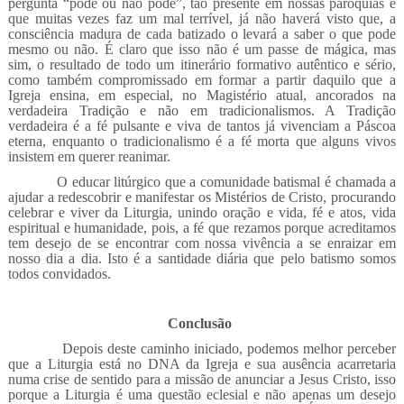
pergunta “pode ou não pode”, tão presente em nossas paróquias e
que muitas vezes faz um mal terrível, já não haverá visto que, a
consciência madura de cada batizado o levará a saber o que pode
mesmo ou não. É claro que isso não é um passe de mágica, mas
sim, o resultado de todo um itinerário formativo autêntico e sério,
como também compromissado em formar a partir daquilo que a
Igreja ensina, em especial, no Magistério atual, ancorados na
verdadeira Tradição e não em tradicionalismos. A Tradição
verdadeira é a fé pulsante e viva de tantos já vivenciam a Páscoa
eterna, enquanto o tradicionalismo é a fé morta que alguns vivos
insistem em querer reanimar.
O educar litúrgico que a comunidade batismal é chamada a
ajudar a redescobrir e manifestar os Mistérios de Cristo, procurando
celebrar e viver da Liturgia, unindo oração e vida, fé e atos, vida
espiritual e humanidade, pois, a fé que rezamos porque acreditamos
tem desejo de se encontrar com nossa vivência a se enraizar em
nosso dia a dia. Isto é a santidade diária que pelo batismo somos
todos convidados.
Conclusão
Depois deste caminho iniciado, podemos melhor perceber
que a Liturgia está no DNA da Igreja e sua ausência acarretaria
numa crise de sentido para a missão de anunciar a Jesus Cristo, isso
porque a Liturgia é uma questão eclesial e não apenas um desejo