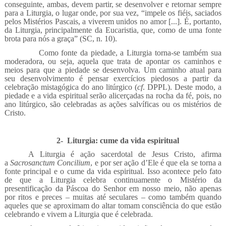
conseguinte, ambas, devem partir, se desenvolver e retornar sempre
para a Liturgia, o lugar onde, por sua vez, “impele os fiéis, saciados
pelos Mistérios Pascais, a viverem unidos no amor [...]. É, portanto,
da Liturgia, principalmente da Eucaristia, que, como de uma fonte
brota para nós a graça” (SC, n. 10).
Como fonte da piedade, a Liturgia torna-se também sua
moderadora, ou seja, aquela que trata de apontar os caminhos e
meios para que a piedade se desenvolva. Um caminho atual para
seu desenvolvimento é pensar exercícios piedosos a partir da
celebração mistagógica do ano litúrgico (
cf
. DPPL). Deste modo, a
piedade e a vida espiritual serão alicerçadas na rocha da fé, pois, no
ano litúrgico, são celebradas as ações salvíficas ou os mistérios de
Cristo.
2-
Liturgia: cume da vida espiritual
A Liturgia é ação sacerdotal de Jesus Cristo, afirma
a
Sacrosanctum Concilium
, e por ser ação d’Ele é que ela se torna a
fonte principal e o cume da vida espiritual. Isso acontece pelo fato
de que a Liturgia celebra continuamente o Mistério da
presentificação da Páscoa do Senhor em nosso meio, não apenas
por ritos e preces – muitas até seculares – como também quando
aqueles que se aproximam do altar tomam consciência do que estão
celebrando e vivem a Liturgia que é celebrada.