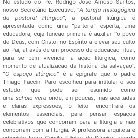
No estudo do Pe. Rodrigo José Arnoso Santos,
nosso Secretário Executivo, “
A tarefa mistagógica
da pastoral litúrgica
”, a pastoral litúrgica é
apresentada como uma “parteira” esperta, uma
educadora, cuja função primeira é auxiliar
“
o povo
de Deus, com Cristo, no Espírito a elevar seu culto
ao Pai, através de um processo de educação ritual,
para se bem vivenciar a ação litúrgica, como
momento de atualização da história da salvação”.
“
O espaço litúrgico
” é a epígrafe que o padre
Thiago Faccini Paro escolheu para intitular o seu
estudo, que pode ser resumido como
uma
schola
vera
onde, em poucas, mas acertadas
e claras expressões, o leitor encontrará os
elementos essenciais, para pensar espaços
celebrativos que concorram para a liturgia e não
concorram com a liturgia. A professora arquiteta e
urbanista Ignez Camila Filipino da Silveira, aborda