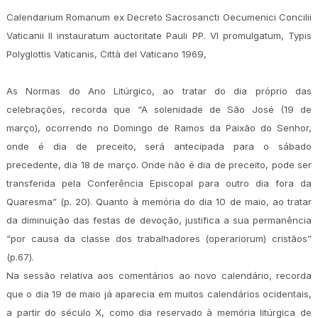
Calendarium Romanum ex Decreto Sacrosancti Oecumenici Concilii
Vaticanii II instauratum auctoritate Pauli PP. VI promulgatum, Typis
Polyglottis Vaticanis, Città del Vaticano 1969,
As Normas do Ano Litúrgico, ao tratar do dia próprio das
celebrações, recorda que “A solenidade de São José (19 de
março), ocorrendo no Domingo de Ramos da Paixão do Senhor,
onde é dia de preceito, será antecipada para o sábado
precedente, dia 18 de março. Onde não é dia de preceito, pode ser
transferida pela Conferência Episcopal para outro dia fora da
Quaresma” (p. 20). Quanto à memória do dia 10 de maio, ao tratar
da diminuição das festas de devoção, justifica a sua permanência
“por causa da classe dos trabalhadores (operariorum) cristãos”
(p.67).
Na sessão relativa aos comentários ao novo calendário, recorda
que o dia 19 de maio já aparecia em muitos calendários ocidentais,
a partir do século X, como dia reservado à memória litúrgica de