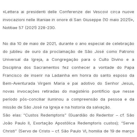
«Lettera ai presidenti delle Conferenze dei Vescovi circa nuove
invocazioni nelle litaniae in onore di San Giuseppe (10 maio 2021)»,
Notitiae 57 (2021) 228-230.
No dia 10 de maio de 2021, durante o ano especial de celebração
do jubileu de ouro da proclamação de São José como Patrono
Universal da Igreja, a Congregação para o Culto Divino e a
Disciplina dos Sacramentos fez conhecer a vontade do Papa
Francisco de inserir na Ladainha em honra do santo esposo da
Bem-Aventurada Virgem Maria e pai adotivo do Senhor Jesus,
novas invocações retiradas do magistério pontifício que nesse
período pós-conciliar iluminou a compreensão da pessoa e da
missão de São José na Igreja e na historia da salvação.
São elas: “Custos Redemptoris” (Guardião do Redentor – cf. São
João Paulo II, Exortação Apostólica Redemptoris custos); “Serve
Christi” (Servo de Cristo – cf. São Paulo VI, homilia de 19 de março