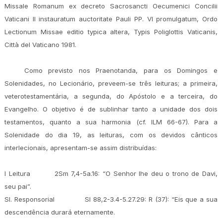
Missale Romanum ex decreto Sacrosancti Oecumenici Concilii
Vaticani II instauratum auctoritate Pauli PP. VI promulgatum, Ordo
Lectionum Missae editio typica altera, Typis Poliglottis Vaticanis,
Città del Vaticano 1981.
Como previsto nos Praenotanda, para os Domingos e
Solenidades, no Lecionário, preveem-se três leituras; a primeira,
veterotestamentária, a segunda, do Apóstolo e a terceira, do
Evangelho. O objetivo é de sublinhar tanto a unidade dos dois
testamentos, quanto a sua harmonia (cf. ILM 66-67). Para a
Solenidade do dia 19, as leituras, com os devidos cânticos
interlecionais, apresentam-se assim distribuídas:
I Leitura
2Sm 7,4-5a.16: “O Senhor lhe deu o trono de Davi,
seu pai”.
Sl. Responsorial
Sl 88,2-3.4-5.27.29: R (37): “Eis que a sua
descendência durará eternamente.