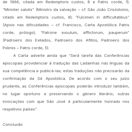
de 1966, citada em Redemptoris custos, 8 e Patris corde, 1);
“Minister salutis” (Ministro da salvação – cf. São João Crisóstomo,
citado em Redemptoris custos, 8); “Fulcimen in difficultatibus”
(Apoio nas dificuldades – cf. Francisco, Carta Apostólica Patris
corde, prólogo); “Patrone exsulum, afflictorum, pauperum”
(Padroeiro dos Exilados, Padroeiro dos Aflitos, Padroeiro dos
Pobres – Patris corde, 5).
A Carta adverte ainda que “Será tarefa das Conferências
episcopais providenciar à tradução das Ladainhas nas línguas da
sua competência e publicá-las; estas traduções não precisarão da
confirmação da Sé Apostólica. De acordo com o seu juízo
prudente, as Conferências episcopais poderão introduzir também,
no lugar oportuno e preservando o género literário, outras
invocações com que São José é particularmente honrado nos
respetivos países”.
Conclusão