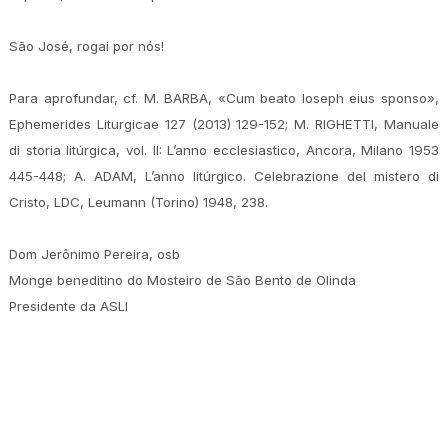
São José, rogai por nós!
Para aprofundar, cf. M. BARBA, «Cum beato Ioseph eius sponso»,
Ephemerides Liturgicae 127 (2013) 129-152; M. RIGHETTI, Manuale
di storia litúrgica, vol. II: L’anno ecclesiastico, Ancora, Milano 1953
445-448; A. ADAM, L’anno litúrgico. Celebrazione del mistero di
Cristo, LDC, Leumann (Torino) 1948, 238.
Dom Jerônimo Pereira, osb
Monge beneditino do Mosteiro de São Bento de Olinda
Presidente da ASLI