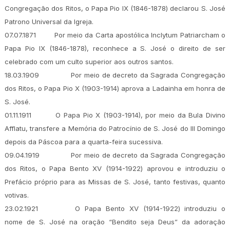
Congregação dos Ritos, o Papa Pio IX (1846-1878) declarou S. José
Patrono Universal da Igreja.
07.07.1871
Por meio da Carta apostólica Inclytum Patriarcham o
Papa Pio IX (1846-1878), reconhece a S. José o direito de ser
celebrado com um culto superior aos outros santos.
18.03.1909
Por meio de decreto da Sagrada Congregação
dos Ritos, o Papa Pio X (1903-1914) aprova a Ladainha em honra de
S. José.
01.11.1911
O Papa Pio X (1903-1914), por meio da Bula Divino
Afflatu, transfere a Memória do Patrocínio de S. José do III Domingo
depois da Páscoa para a quarta-feira sucessiva.
09.04.1919
Por meio de decreto da Sagrada Congregação
dos Ritos, o Papa Bento XV (1914-1922) aprovou e introduziu o
Prefácio próprio para as Missas de S. José, tanto festivas, quanto
votivas.
23.02.1921
O Papa Bento XV (1914-1922) introduziu o
nome de S. José na oração “Bendito seja Deus” da adoração