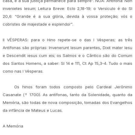
casa, e a sua justiça permanece para sempre”. NOA: Antífona: Non
invenietes Iesum; Leitura Breve: Eclo 2,18-19; o Versículo é do Sl
20,6: “Grande é a sua glória, devida à vossa proteção; vós o
cobristes de majestade e esplendor”.
II VÉSPERAS: para o Hino repete-se o das I Vésperas; as três
Antífonas são próprias: Invenerunt Iesum parentes, Dixit mater Iesu
e Descendit iesus cum eis; os Salmos e o Cântico são do Comum
dos Santos Homens, a saber: Sl 14 e 111, Ct Ap 15,3-4. Tudo o mais
como nas I Vésperas.
Os hinos foram todos composto pelo Cardeal Jerônimo
Casanate († 1700). As antífonas, tanto da Solenidade, quanto da
Memória, são todas de nova composição, tomadas dos Evangelhos
da infância de Mateus e Lucas.
A Memória