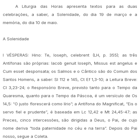
A Liturgia das Horas apresenta textos para as duas
celebrações, a saber, a Solenidade, do dia 19 de março e a
memória, do dia 10 de maio.
A Solenidade
I VÉSPERAS: Hino: Te, Ioseph, celebrent (LH, p. 355); as três
Antífonas são próprias: Iacob genuit Ioseph, Missus est angelus e
Cum esset desponsata; os Salmos e o Cântico são do Comum dos
Santos Homens, a saber: Sl 112 e 145, Ct Ef 1,3-10; a Leitura Breve:
Cl 3,23-24; o Responsório Breve, previsto tanto para o Tempo da
Quaresma, quanto para o Tempo da Páscoa, é um versículo de Os
14,5: “O justo florescerá como lírio”; a Antífona do Magnificat, “Eis o
servo fiel e prudente”, é baseada em Lc 12,42 e Mt 24,45-47; as
Preces, cinco intercessões, são dirigidas a Deus, o Pai, de cujo
nome deriva “toda paternidade no céu e na terra”. Depois do Pai
nosso, segue a Coleta.