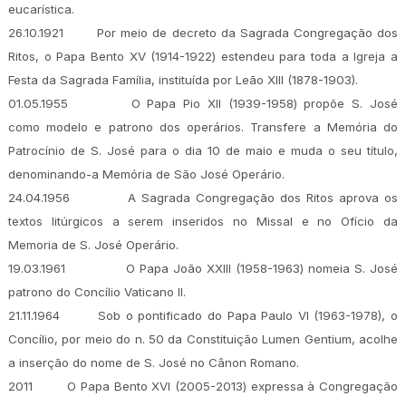
eucarística.
26.10.1921
Por meio de decreto da Sagrada Congregação dos
Ritos, o Papa Bento XV (1914-1922) estendeu para toda a Igreja a
Festa da Sagrada Família, instituída por Leão XIII (1878-1903).
01.05.1955
O Papa Pio XII (1939-1958) propõe S. José
como modelo e patrono dos operários. Transfere a Memória do
Patrocínio de S. José para o dia 10 de maio e muda o seu título,
denominando-a Memória de São José Operário.
24.04.1956
A Sagrada Congregação dos Ritos aprova os
textos litúrgicos a serem inseridos no Missal e no Ofício da
Memoria de S. José Operário.
19.03.1961
O Papa João XXIII (1958-1963) nomeia S. José
patrono do Concílio Vaticano II.
21.11.1964
Sob o pontificado do Papa Paulo VI (1963-1978), o
Concílio, por meio do n. 50 da Constituição Lumen Gentium, acolhe
a inserção do nome de S. José no Cânon Romano.
2011
O Papa Bento XVI (2005-2013) expressa à Congregação