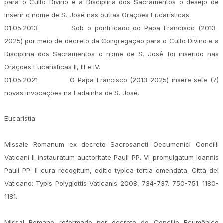
para o Culto Divino e a Disciplina dos Sacramentos o desejo de
inserir o nome de S. José nas outras Orações Eucarísticas.
01.05.2013
Sob o pontificado do Papa Francisco (2013-
2025) por meio de decreto da Congregação para o Culto Divino e a
Disciplina dos Sacramentos o nome de S. José foi inserido nas
Orações Eucarísticas II, III e IV.
01.05.2021
O Papa Francisco (2013-2025) insere sete (7)
novas invocações na Ladainha de S. José.
Eucaristia
Missale Romanum ex decreto Sacrosancti Oecumenici Concilii
Vaticani II instauratum auctoritate Pauli PP. VI promulgatum Ioannis
Pauli PP. II cura recogitum, editio typica tertia emendata. Città del
Vaticano: Typis Polyglottis Vaticanis 2008, 734-737. 750-751. 1180-
1181.
Missal Romano reformado por decreto do Concílio Ecumênico