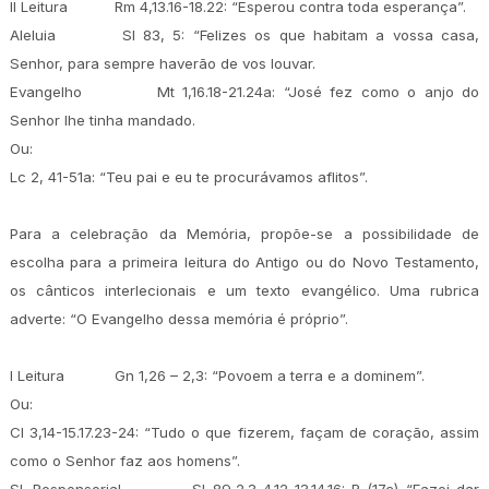
II Leitura
Rm 4,13.16-18.22: “Esperou contra toda esperança”.
Aleluia
Sl 83, 5: “Felizes os que habitam a vossa casa,
Senhor, para sempre haverão de vos louvar.
Evangelho
Mt 1,16.18-21.24a: “José fez como o anjo do
Senhor lhe tinha mandado.
Ou:
Lc 2, 41-51a: “Teu pai e eu te procurávamos aflitos”.
Para a celebração da Memória, propõe-se a possibilidade de
escolha para a primeira leitura do Antigo ou do Novo Testamento,
os cânticos interlecionais e um texto evangélico. Uma rubrica
adverte: “O Evangelho dessa memória é próprio”.
I Leitura
Gn 1,26 – 2,3: “Povoem a terra e a dominem”.
Ou:
Cl 3,14-15.17.23-24: “Tudo o que fizerem, façam de coração, assim
como o Senhor faz aos homens”.