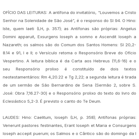
OFÍCIO DAS LEITURAS: A antífona do invitatório, “Louvemos a Cristo
Senhor na Solenidade de São José”, é o responso do Sl 94. O Hino:
Iste, quem laeti (LH, p. 357); as Antífonas são próprias: Angelus
Domini apparuit, Exsurgens Ioseph a somno e Ascendit Ioseph a
Nazareth; os salmos são do Comum dos Santos Homens: Sl 20,2-
8.14 e 91, I e II; o Versículo retoma o Responsório Breve do Ofício
Vespertino. A leitura bíblica é da Carta aos Hebreus (11,6-16) e o
seu Responsório prolixo é constituído de dois textos
neotestamentários: Rm 4,20.22 e Tg 2,22; a segunda leitura é tirada
de um sermão de São Bernardino de Sena (Sermão 2, sobre S.
José: Obra 7,16.27-30) e o Responsório prolixo do texto do livro do
Eclesiástico 5,2-3. É previsto o canto do Te Deum.
LAUDES: Hino: Caelitum, Ioseph (LH, p. 358); Antífonas próprias:
Venerunt pastores festinantes, Erant Ioseph et Maria e Consurgens
Ioseph accepit puerum; os Salmos e o Cântico são do domingo da I