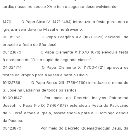
tardio; nasce no século XV e tem o seguinte desenvolvimento:
1479
O Papa Sixto IV (1471-1484) introduziu a festa para toda a
Igreja, inserindo-a no Missal e no Breviário.
08.05.1621
O Papa Gregório XV (1621-1623) declarou de
preceito a festa de São José.
06.12.1670
O Papa Clemente X (1670-1676) elevou a festa
à categoria de “Festa dupla de segunda classe”.
04.02.1714
O Papa Clemente XI (1700-1721) aprovou os
textos do Próprio para a Missa e para o Ofício.
19.12.1736
O Papa Bento XIII (1758-1769) introduziu o nome de
S. José na Ladainha de todos os santos.
10.09.1847
Por meio do Decreto Inclytos Patriarcha
Joseph, o Papa Pio IX (1846-1878) estendeu a Festa do Patrocínio
de S. José a toda a Igreja, assinalando-a para o III Domingo depois
da Páscoa.
08.12.1870
Por meio do Decreto Quemadmodum Deus, da