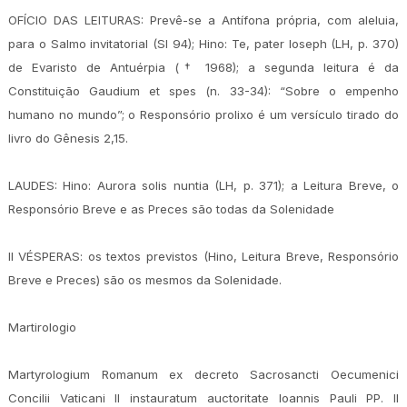
OFÍCIO DAS LEITURAS: Prevê-se a Antífona própria, com aleluia,
para o Salmo invitatorial (Sl 94); Hino: Te, pater Ioseph (LH, p. 370)
de Evaristo de Antuérpia († 1968); a segunda leitura é da
Constituição Gaudium et spes (n. 33-34): “Sobre o empenho
humano no mundo”; o Responsório prolixo é um versículo tirado do
livro do Gênesis 2,15.
LAUDES: Hino: Aurora solis nuntia (LH, p. 371); a Leitura Breve, o
Responsório Breve e as Preces são todas da Solenidade
II VÉSPERAS: os textos previstos (Hino, Leitura Breve, Responsório
Breve e Preces) são os mesmos da Solenidade.
Martirologio
Martyrologium Romanum ex decreto Sacrosancti Oecumenici
Concilii Vaticani II instauratum auctoritate Ioannis Pauli PP. II