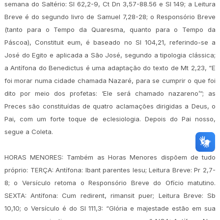
semana do Saltério: Sl 62,2-9, Ct Dn 3,57-88.56 e Sl 149; a Leitura
Breve é do segundo livro de Samuel 7,28-28; o Responsório Breve
(tanto para o Tempo da Quaresma, quanto para o Tempo da
Páscoa), Constituit eum, é baseado no Sl 104,21, referindo-se a
José do Egito e aplicada a São José, segundo a tipologia clássica;
a Antífona do Benedictus é uma adaptação do texto de Mt 2,23, “E
foi morar numa cidade chamada Nazaré, para se cumprir o que foi
dito por meio dos profetas: ‘Ele será chamado nazareno’”; as
Preces são constituídas de quatro aclamações dirigidas a Deus, o
Pai, com um forte toque de eclesiologia. Depois do Pai nosso,
segue a Coleta.
HORAS MENORES: Também as Horas Menores dispõem de tudo
próprio: TERÇA: Antífona: Ibant parentes Iesu; Leitura Breve: Pr 2,7-
8; o Versículo retoma o Responsório Breve do Ofício matutino.
SEXTA: Antífona: Cum redirent, rimansit puer; Leitura Breve: Sb
10,10; o Versículo é do Sl 111,3: “Glória e majestade estão em sua