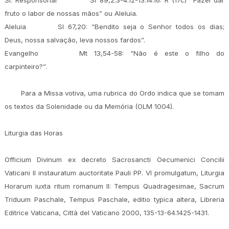
Sl. Responsorial
Sl 89,2.3-4.12-13.14.16: R (17c) “Fazei dar
fruto o labor de nossas mãos” ou Aleluia.
Aleluia
Sl 67,20: “Bendito seja o Senhor todos os dias;
Deus, nossa salvação, leva nossos fardos”.
Evangelho
Mt 13,54-58: “Não é este o filho do
carpinteiro?”.
Para a Missa votiva, uma rubrica do Ordo indica que se tomam
os textos da Solenidade ou da Memória (OLM 1004).
Liturgia das Horas
Officium Divinum ex decreto Sacrosancti Oecumenici Concilii
Vaticani II instauratum auctoritate Pauli PP. VI promulgatum, Liturgia
Horarum iuxta ritum romanum II: Tempus Quadragesimae, Sacrum
Triduum Paschale, Tempus Paschale, editio typica altera, Libreria
Editrice Vaticana, Città del Vaticano 2000, 135-13-64.1425-1431.