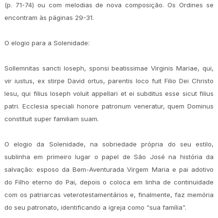
(p. 71-74) ou com melodias de nova composição. Os Ordines se
encontram às páginas 29-31.
O elogio para a Solenidade:
Sollemnitas sancti Ioseph, sponsi beatissimae Virginis Mariae, qui,
vir iustus, ex stirpe David ortus, parentis loco fuit Filio Dei Christo
Iesu, qui filius Ioseph voluit appellari et ei subditus esse sicut filius
patri. Ecclesia speciali honore patronum veneratur, quem Dominus
constituit super familiam suam.
O elogio da Solenidade, na sobriedade própria do seu estilo,
sublinha em primeiro lugar o papel de São José na história da
salvação: esposo da Bem-Aventurada Virgem Maria e pai adotivo
do Filho eterno do Pai, depois o coloca em linha de continuidade
com os patriarcas veterotestamentários e, finalmente, faz memória
do seu patronato, identificando a igreja como “sua família”.