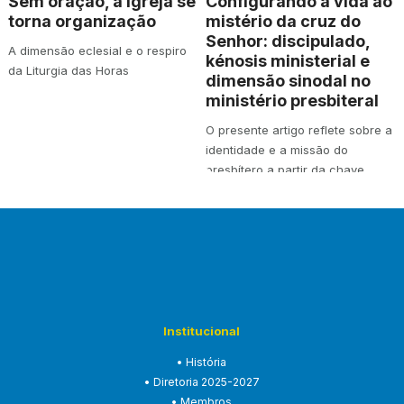
Sem oração, a Igreja se
Configurando a vida ao
torna organização
mistério da cruz do
Senhor: discipulado,
A dimensão eclesial e o respiro
kénosis ministerial e
da Liturgia das Horas
dimensão sinodal no
ministério presbiteral
O presente artigo reflete sobre a
identidade e a missão do
presbítero a partir da chave
teológica…
Institucional
• História
• Diretoria 2025-2027
• Membros