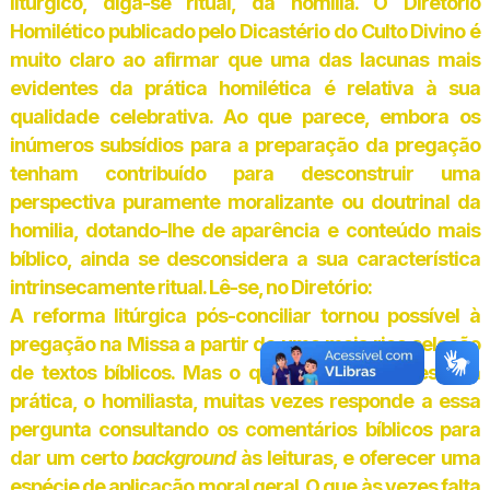
litúrgico, diga-se ritual, da homilia. O Diretório
Homilético publicado pelo Dicastério do Culto Divino é
muito claro ao afirmar que uma das lacunas mais
evidentes da prática homilética é relativa à sua
qualidade celebrativa. Ao que parece, embora os
inúmeros subsídios para a preparação da pregação
tenham contribuído para desconstruir uma
perspectiva puramente moralizante ou doutrinal da
homilia, dotando-lhe de aparência e conteúdo mais
bíblico, ainda se desconsidera a sua característica
intrinsecamente ritual. Lê-se, no Diretório:
A reforma litúrgica pós-conciliar tornou possível à
pregação na Missa a partir de uma mais rica seleção
de textos bíblicos. Mas o que dizer sobre eles? Na
prática, o homiliasta, muitas vezes responde a essa
pergunta consultando os comentários bíblicos para
dar um certo
background
às leituras, e oferecer uma
espécie de aplicação moral geral. O que às vezes falta