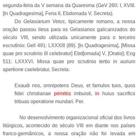
segunda-feira da V semana da Quaresma (GeV 260: I, XVIII.
[In Quadragesima], Feria II, Ebdomada V, Secreta).
Do
Gelasianum Vetus
, tipicamente romano, a nossa
oração passou ilesa para os Gelasianos galicanizados do
século VIII, sendo utilizada unicamente para o terceiro
escrutínio: Gell 491: LXXXIII (89).
[In Quadragesima], [Missa
quae pro scrutinio III celebratur] Ebd[omada] V, [Oratio]; Eng
511: LXXXVI. Missa quae pro scrutinio tertio in aurium
apertione caelebratur, Secreta:
Exaudi nos, omnipotens Deus, et famulos tuos, quos
fidei christianae
primitiis
imbuisti,
in
huius sacrificii
tribuas operatione mundari. Per.
No desenvolvimento organizacional oficial dos livros
litúrgicos, acontecido do século VIII em diante nos países
franco-germânicos, a nossa oração não foi levada em