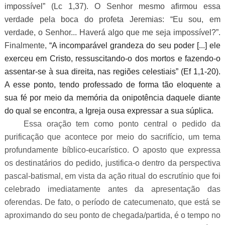
impossível” (Lc 1,37). O Senhor mesmo afirmou essa
verdade pela boca do profeta Jeremias: “Eu sou, em
verdade, o Senhor... Haverá algo que me seja impossível?”.
Finalmente,
“A incomparável grandeza do seu poder [...] ele
exerceu em Cristo, ressuscitando-o dos mortos e fazendo-o
assentar-se à sua direita, nas regiões celestiais” (Ef 1,1-20).
A esse ponto, tendo professado de forma tão eloquente a
sua fé por meio da memória da onipotência daquele diante
do qual se encontra, a Igreja ousa expressar a sua súplica.
Essa oração tem como ponto central o pedido da
purificação que acontece por meio do sacrifício, um tema
profundamente bíblico-eucarístico. O aposto que expressa
os destinatários do pedido, justifica-o dentro da perspectiva
pascal-batismal, em vista da ação ritual do escrutínio que foi
celebrado imediatamente antes da apresentação das
oferendas. De fato, o período de catecumenato, que está se
aproximando do seu ponto de chegada/partida, é o tempo no