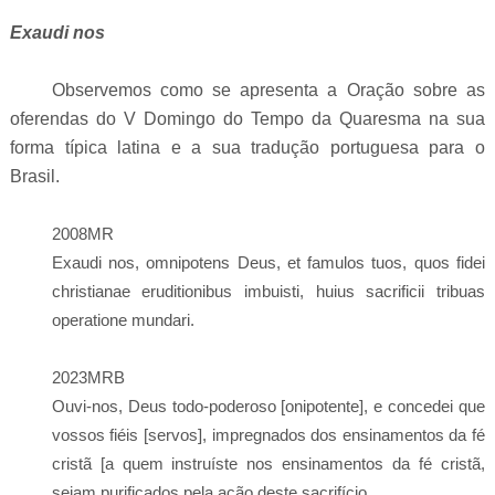
Exaudi nos
Observemos como se apresenta a Oração sobre as
oferendas do V Domingo do Tempo da Quaresma na sua
forma típica latina e a sua tradução portuguesa para o
Brasil.
2008MR
Exaudi nos, omnipotens Deus, et famulos tuos, quos fidei
christianae eruditionibus imbuisti, huius sacrificii tribuas
operatione mundari.
2023MRB
Ouvi-nos, Deus todo-poderoso [onipotente], e concedei que
vossos fiéis [servos], impregnados dos ensinamentos da fé
cristã [
a quem instruíste nos ensinamentos da fé cristã
,
sejam purificados pela ação deste sacrifício.