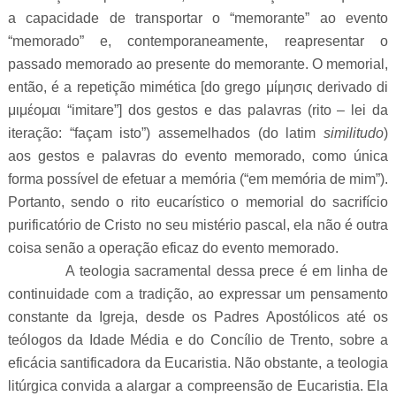
a capacidade de transportar o “memorante” ao evento
“memorado” e, contemporaneamente, reapresentar o
passado memorado ao presente do memorante. O memorial,
então, é a repetição
mimética
[do grego μίμησις derivado di
μιμέομαι “imitare”] dos gestos e das palavras (rito – lei da
iteração: “façam isto”) assemelhados (do latim
similitudo
)
aos gestos e palavras do evento memorado, como única
forma possível de efetuar a memória (“em memória de mim”).
Portanto, sendo o rito eucarístico o memorial do sacrifício
purificatório de Cristo no seu mistério pascal, ela não é outra
coisa senão a operação eficaz do evento memorado.
A teologia sacramental dessa prece é em linha de
continuidade com a tradição, ao expressar um pensamento
constante da Igreja, desde os Padres Apostólicos até os
teólogos da Idade Média e do Concílio de Trento, sobre a
eficácia santificadora da Eucaristia. Não obstante, a teologia
litúrgica convida a alargar a compreensão de Eucaristia. Ela