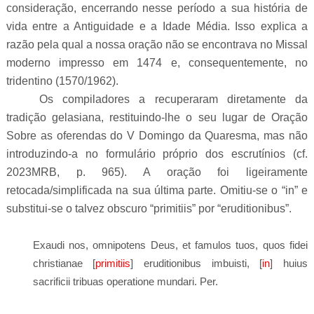
consideração, encerrando nesse período a sua história de
vida entre a Antiguidade e a Idade Média. Isso explica a
razão pela qual a nossa oração não se encontrava no Missal
moderno impresso em 1474 e, consequentemente, no
tridentino (1570/1962).
Os compiladores a recuperaram diretamente da
tradição gelasiana, restituindo-lhe o seu lugar de Oração
Sobre as oferendas do V Domingo da Quaresma, mas não
introduzindo-a no formulário próprio dos escrutínios (cf.
2023MRB, p. 965). A oração foi ligeiramente
retocada/simplificada na sua última parte. Omitiu-se o “in” e
substitui-se o talvez obscuro “primitiis” por “eruditionibus”.
Exaudi nos, omnipotens Deus, et famulos tuos, quos fidei
christianae [
primitiis
] eruditionibus imbuisti, [
in
] huius
sacrificii tribuas operatione mundari. Per.