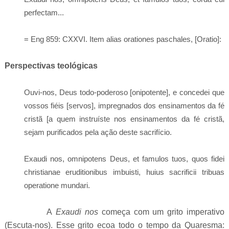
perfectam...
= Eng 859: CXXVI. Item alias orationes paschales, [Oratio]:
Perspectivas teológicas
Ouvi-nos, Deus todo-poderoso [onipotente], e concedei que
vossos fiéis [servos], impregnados dos ensinamentos da fé
cristã [
a quem instruíste nos ensinamentos da fé cristã
,
sejam purificados pela ação deste sacrifício.
Exaudi nos, omnipotens Deus, et famulos tuos, quos fidei
christianae eruditionibus imbuisti, huius sacrificii tribuas
operatione mundari.
A
Exaudi nos
começa com um grito imperativo
(Escuta-nos). Esse grito ecoa todo o tempo da Quaresma: