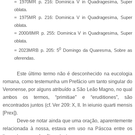
= 1970MR p. 216: Dominica V in Quadragesima, Super
oblata.
= 1975MR p. 216: Dominica V in Quadragesima, Super
oblata.
= 2000/8MR p. 255: Dominica V in Quadragesima, Super
oblata.
0
= 2023MRB p. 205: 5
Domingo da Quaresma, Sobre as
oferendas.
Este último termo não é desconhecido na eucologia
romana, como testemunha um Prefácio um tanto singular do
Veronense, por alguns atribuído a São Leão Magno, no qual
ambos os termos, “primitiae” e “eruditiones”, são
encontrados juntos (cf. Ver 209: X, II. In ieiunio quarti mensis
[Prex]).
Deve-se notar ainda que uma oração, aparentemente
relacionada à nossa, estava em uso na Páscoa entre os