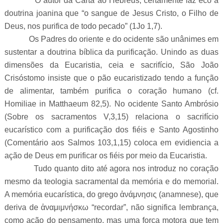
O autor da Carta ao Hebreus, certamente faz eco à
doutrina joanina que “o sangue de Jesus Cristo, o Filho de
Deus, nos purifica de todo pecado” (1Jo 1,7).
Os Padres do oriente e do ocidente são unânimes em
sustentar a doutrina bíblica da purificação. Unindo as duas
dimensões da Eucaristia, ceia e sacrifício, São João
Crisóstomo insiste que o pão eucaristizado tendo a função
de alimentar, também purifica o coração humano (cf.
Homiliae in Matthaeum 82,5). No ocidente Santo Ambrósio
(Sobre os sacramentos V,3,15) relaciona o sacrifício
eucarístico com a purificação dos fiéis e Santo Agostinho
(Comentário aos Salmos 103,1,15) coloca em evidiencia a
ação de Deus em purificar os fiéis por meio da Eucaristia.
Tudo quanto dito até agora nos introduz no coração
mesmo da teologia sacramental da memória e do memorial.
A memória eucarística, do grego ἀνάμνησις (anamnese), que
deriva de ἀναμιμνήσκω “recordar”, não significa lembrança,
como ação do pensamento, mas uma força motora que tem