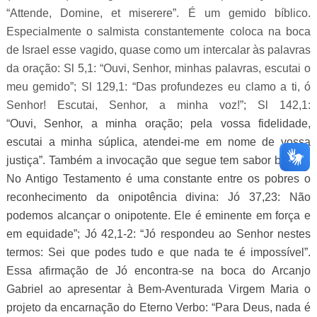
“Attende, Domine, et miserere”. É um gemido bíblico.
Especialmente o salmista constantemente coloca na boca
de Israel esse vagido, quase como um intercalar às palavras
da oração: Sl 5,1: “Ouvi, Senhor, minhas palavras, escutai o
meu gemido”; Sl 129,1: “Das profundezes eu clamo a ti, ó
Senhor! Escutai, Senhor, a minha voz!”; Sl 142,1:
“
Ouvi,
Senhor, a minha oração; pela vossa fidelidade,
escutai a minha súplica, atendei-me em nome de vossa
justiça”. Também a invocação que segue tem sabor bíblico.
No Antigo Testamento é uma constante entre os pobres o
reconhecimento da onipotência divina: Jó 37,23: Não
podemos alcançar o onipotente. Ele é eminente em força e
em equidade”; Jó 42,1-2: “Jó respondeu ao Senhor nestes
termos: Sei que podes tudo e que nada te é impossível”.
Essa afirmação de Jó encontra-se na boca do Arcanjo
Gabriel ao apresentar à Bem-Aventurada Virgem Maria o
projeto da encarnação do Eterno Verbo: “Para Deus, nada é