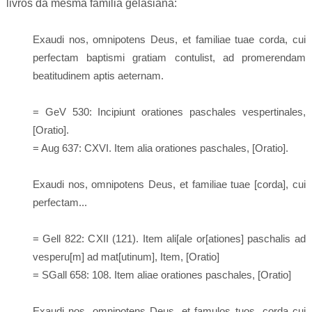
livros da mesma família gelasiana:
Exaudi nos, omnipotens Deus, et
familiae tuae corda, cui
perfectam baptismi gratiam contulist, ad promerendam
beatitudinem aptis aeternam.
= GeV 530: Incipiunt orationes paschales vespertinales,
[Oratio].
= Aug 637: CXVI. Item alia orationes paschales, [Oratio].
Exaudi nos, omnipotens Deus, et
familiae tuae [
corda
], cui
perfectam...
= Gell 822: CXII (121). Item ali[ale or[ationes] paschalis ad
vesperu[m] ad mat[utinum], Item, [Oratio]
= SGall 658: 108. Item aliae orationes paschales, [Oratio]
Exaudi nos, omnipotens Deus, et famulos tuos
, corda cui