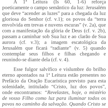
A 1ª Leitura (Is 60, 1-6) reforça
poeticamente o campo semântico da luz: Jerusalém
que deve “acender as luzes” para a chegada da luz
gloriosa do Senhor (cf. v.1); os povos da “terra
envolvida em trevas e nuvens escuras” (v. 2a), que
com a manifestação da glória de Deus (cf. v. 2b),
passam a caminhar sob Sua luz e ao clarão de Sua
aurora (cf. v.3); a imagem escatológica da
Jerusalém que ficará “radiante” (v. 5) quando
contemplar seus filhos e filhas chegando e
reunindo-se diante dela (cf. v. 4).
Esse fulgor salvífico e vislumbre do brilho
eterno apontados na 1ª Leitura estão presentes no
Prefácio da Oração Eucarística previsto para esta
solenidade, intitulado “Cristo, luz dos povos”,
onde encontramos:
“Revelastes, hoje, o mistério
de vosso Filho como luz para iluminar todos os
povos no caminho da salvação. Quando Cristo se