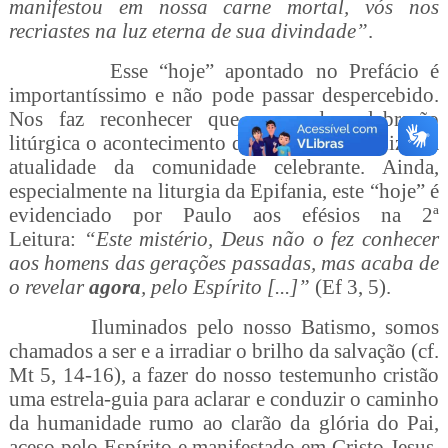
manifestou em nossa carne mortal, vós nos
recriastes na luz eterna de sua divindade”
.
Esse “hoje” apontado no Prefácio é
importantíssimo e não pode passar despercebido.
Nos faz reconhecer que em cada celebração
litúrgica o acontecimento da salvação se realiza na
atualidade da comunidade celebrante. Ainda,
especialmente na liturgia da Epifania, este “hoje” é
evidenciado por Paulo aos efésios na 2ª
Leitura:
“Este mistério, Deus não o fez conhecer
aos homens das gerações passadas, mas acaba de
o revelar
agora
, pelo Espírito [...]”
(Ef 3, 5).
Iluminados pelo nosso Batismo, somos
chamados a ser e a irradiar o brilho da salvação (cf.
Mt 5, 14-16), a fazer do nosso testemunho cristão
uma estrela-guia para aclarar e conduzir o caminho
da humanidade rumo ao clarão da glória do Pai,
aceso pelo Espírito e manifestado em Cristo Jesus,