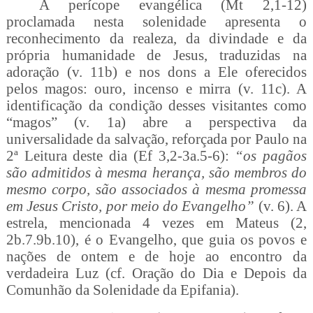
A perícope evangélica (Mt 2,1-12)
proclamada nesta solenidade apresenta o
reconhecimento da realeza, da divindade e da
própria humanidade de Jesus, traduzidas na
adoração (v. 11b) e nos dons a Ele oferecidos
pelos magos: ouro, incenso e mirra (v. 11c). A
identificação da condição desses visitantes como
“magos” (v. 1a) abre a perspectiva da
universalidade da salvação, reforçada por Paulo na
2ª Leitura deste dia (Ef 3,2-3a.5-6):
“os pagãos
são admitidos à mesma herança, são membros do
mesmo corpo, são associados à mesma promessa
em Jesus Cristo, por meio do Evangelho”
(v. 6). A
estrela, mencionada 4 vezes em Mateus (2,
2b.7.9b.10), é o Evangelho, que guia os povos e
nações de ontem e de hoje ao encontro da
verdadeira Luz (cf. Oração do Dia e Depois da
Comunhão da Solenidade da Epifania).