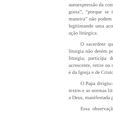
autoexpressão da co
gosta”, “porque se 
maneira” não podem su
legitimando uma acom
ação litúrgica.
O sacerdote qu
liturgia não detém p
liturgia; participa
acrescente, retire ou 
é da Igreja e de Crist
O Papa dirigiu-
textos e as normas li
a Deus, manifestada 
Essa observaçã