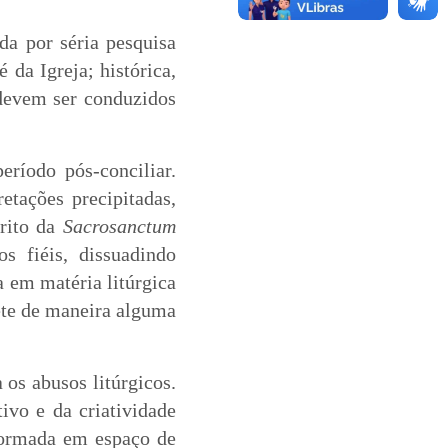
da por séria pesquisa
é da Igreja; histórica,
 devem ser conduzidos
eríodo pós-conciliar.
etações precipitadas,
írito da
Sacrosanctum
s fiéis, dissuadindo
a em matéria litúrgica
ete de maneira alguma
 os abusos litúrgicos.
ivo e da criatividade
sformada em espaço de