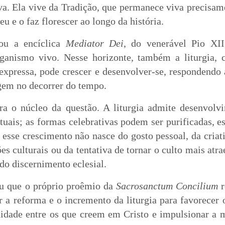
va. Ela vive da Tradição, que permanece viva precisam
u e o faz florescer ao longo da história.
ou a encíclica
Mediator Dei
, do venerável Pio XII
ganismo vivo. Nesse horizonte, também a liturgia, c
expressa, pode crescer e desenvolver-se, respondendo 
gem no decorrer do tempo.
ra o núcleo da questão. A liturgia admite desenvolv
uais; as formas celebrativas podem ser purificadas, e
 esse crescimento não nasce do gosto pessoal, da cria
es culturais ou da tentativa de tornar o culto mais atra
do discernimento eclesial.
u que o próprio proêmio da
Sacrosanctum Concilium
r
 a reforma e o incremento da liturgia para favorecer 
 unidade entre os que creem em Cristo e impulsionar a 