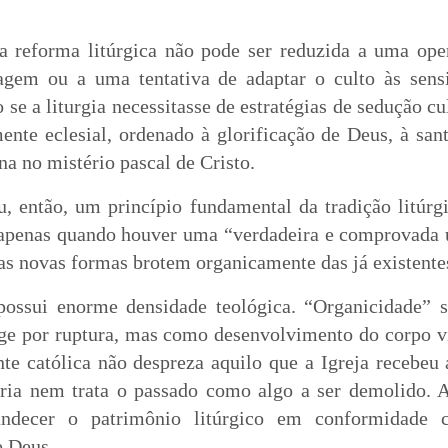
 a reforma litúrgica não pode ser reduzida a uma ope
uagem ou a uma tentativa de adaptar o culto às sen
e a liturgia necessitasse de estratégias de sedução cult
nte eclesial, ordenado à glorificação de Deus, à santi
na no mistério pascal de Cristo.
 então, um princípio fundamental da tradição litúrgic
apenas quando houver uma “verdadeira e comprovada ut
s novas formas brotem organicamente das já existente
possui enorme densidade teológica. “Organicidade” s
rge por ruptura, mas como desenvolvimento do corpo 
te católica não despreza aquilo que a Igreja recebeu 
a nem trata o passado como algo a ser demolido. Ao
andecer o patrimônio litúrgico em conformidade 
e Deus.