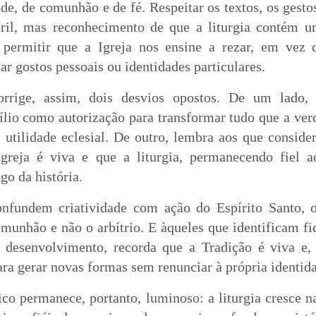
e, de comunhão e de fé. Respeitar os textos, os gesto
téril, mas reconhecimento de que a liturgia contém 
a permitir que a Igreja nos ensine a rezar, em vez 
ar gostos pessoais ou identidades particulares.
orrige, assim, dois desvios opostos. De um lado, 
ílio como autorização para transformar tudo que a ver
l utilidade eclesial. De outro, lembra aos que consid
greja é viva e que a liturgia, permanecendo fiel a
go da história.
nfundem criatividade com ação do Espírito Santo, 
omunhão e não o arbítrio. E àqueles que identificam f
 desenvolvimento, recorda que a Tradição é viva e,
ra gerar novas formas sem renunciar à própria identid
lico permanece, portanto, luminoso: a liturgia cresce n