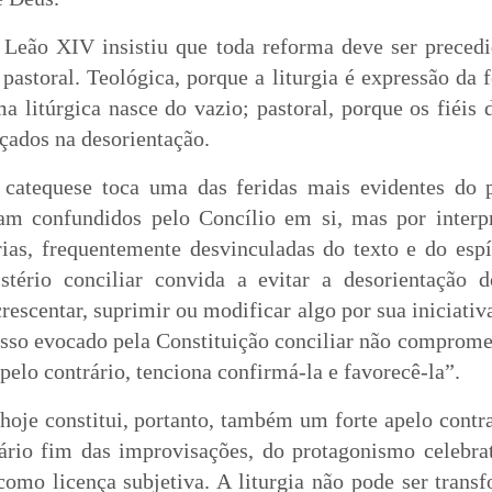
 Leão XIV insistiu que toda reforma deve ser precedi
 pastoral. Teológica, porque a liturgia é expressão da f
 litúrgica nasce do vazio; pastoral, porque os fiéis
nçados na desorientação.
 catequese toca uma das feridas mais evidentes do p
am confundidos pelo Concílio em si, mas por interpr
árias, frequentemente desvinculadas do texto e do esp
tério conciliar convida a evitar a desorientação do
rescentar, suprimir ou modificar algo por sua iniciativ
esso evocado pela Constituição conciliar não comprom
pelo contrário, tenciona confirmá-la e favorecê-la”.
hoje constitui, portanto, também um forte apelo contra
ário fim das improvisações, do protagonismo celebrat
como licença subjetiva. A liturgia não pode ser tran