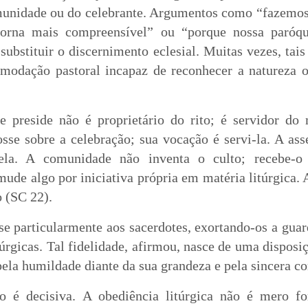
munidade ou do celebrante. Argumentos como “fazemos
torna mais compreensível” ou “porque nossa paróq
bstituir o discernimento eclesial. Muitas vezes, tais
odação pastoral incapaz de reconhecer a natureza o
e preside não é proprietário do rito; é servidor do
osse sobre a celebração; sua vocação é servi-la. A as
 dela. A comunidade não inventa o culto; recebe-
mude algo por iniciativa própria em matéria litúrgica. A
o (SC 22).
se particularmente aos sacerdotes, exortando-os a gua
túrgicas. Tal fidelidade, afirmou, nasce de uma disposiç
pela humildade diante da sua grandeza e pela sincera c
o é decisiva. A obediência litúrgica não é mero fo