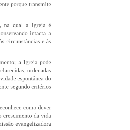
ente porque transmite
, na qual a Igreja é
onservando intacta a
às circunstâncias e às
imento; a Igreja pode
sclarecidas, ordenadas
tividade espontânea do
ente segundo critérios
econhece como dever
o crescimento da vida
missão evangelizadora