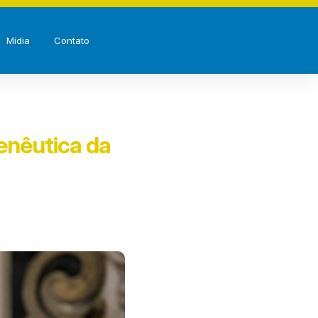
Mídia
Contato
enêutica da