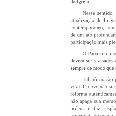
da Igreja.
Nesse sentido,
atualização de ling
contemporâneo, como s
de um ato profundame
participação mais ple
O Papa retomou,
devem ser revisados 
sempre de modo que a
Tal afirmação 
vital. O novo não su
reforma autenticamen
não apaga sua memóri
ordena e faz respl
espirituais do povo d