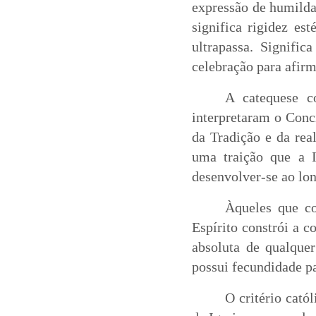
expressão de humildad
significa rigidez es
ultrapassa. Signific
celebração para afirm
A catequese c
interpretaram o Conc
da Tradição e da rea
uma traição que a I
desenvolver-se ao lon
Àqueles que co
Espírito constrói a c
absoluta de qualquer
possui fecundidade pa
O critério cató