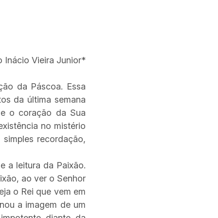
 Inácio Vieira Junior*
ão da Páscoa. Essa
tos da última semana
a e o coração da Sua
xistência no mistério
a simples recordação,
 a leitura da Paixão.
ixão, ao ver o Senhor
seja o Rei que vem em
carnou a imagem de um
 impotente diante da