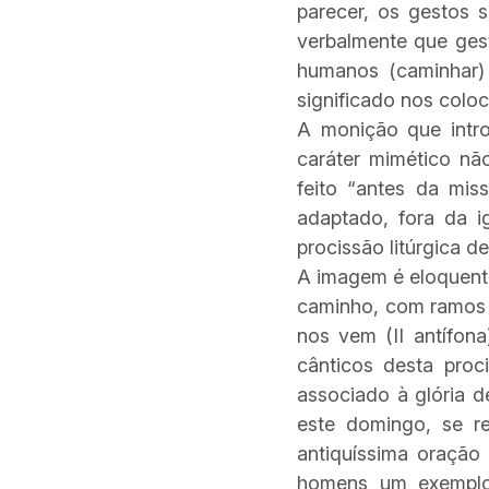
parecer, os gestos 
verbalmente que ges
humanos (caminhar) 
significado nos colo
A monição que introd
caráter mimético nã
feito “antes da mis
adaptado, fora da ig
procissão litúrgica d
A imagem é eloquente
caminho, com ramos n
nos vem (II antífona
cânticos desta proc
associado à glória d
este domingo, se re
antiquíssima oração 
homens um exemplo