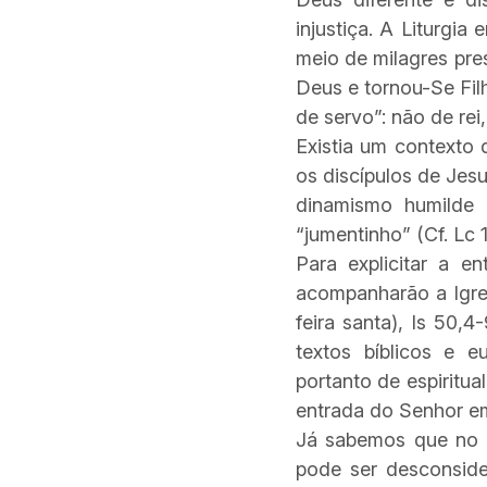
injustiça. A Liturgi
meio de milagres pres
Deus e tornou-Se Fi
de servo”: não de rei
Existia um contexto 
os discípulos de Jes
dinamismo humilde 
“jumentinho” (Cf. Lc 
Para explicitar a e
acompanharão a Igreja
feira santa), Is 50,4
textos bíblicos e e
portanto de espiritu
entrada do Senhor em 
Já sabemos que no u
pode ser desconside