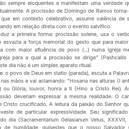
são sempre eloquentes e manifestam uma verdade q
tualmente. A procissão de Domingo de Ramos torna
que em contexto celebrativo, assume valência de 
cando em relação direta com o evento salvífico.
uz a primeira forma: procissão solene, usa o verbo
o esvazia a força memorial do gesto que para maior 
sa com maior afluência de povo (...) numa igreja m
reja para a qual a procissão se dirige” (Pashcallis S
este dia não é um simples aparato ritual.
: o povo de Deus em statio (parada), escuta a Palav
as mãos e vai aclamando: “Hosana nas alturas (I ant
) ou Glória, louvor, honra a ti (Hino a Cristo Rei). 
issão deveriam expressar a mesma realidade. O car
e Cristo crucificado. A leitura da paixão do Senhor q
veste de particular expressividade. Seu significado
do dia (Sacramentarium Gelasianum Vetus, XXXVII, 3
 de humildade, quisestes que o nosso Salvador 