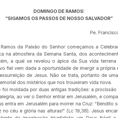
DOMINGO DE RAMOS:
“SIGAMOS OS PASSOS DE NOSSO SALVADOR”
Pe. Francisco
Ramos da Paixão do Senhor começamos a Celebraç
ca na atmosfera da Semana Santa, dos acontecimen
ém, a qual se revelou o ápice da Sua vida terren
vo fiel vem dada a oportunidade de imergir a própria e
essurreição de Jesus. Não se trata, portanto de um
morial dos mistérios que nos trouxeram vida nova.
 foi moldada por duas antigas tradições: a procissão e
alegria, ao ver o Senhor entrar em Jerusalém, e compa
us entra em Jerusalém para morrer na Cruz: “Bendito 
no céu e glória nas alturas!” (Lc 19,38). Jesus en
stante da imaginação triunfalista: um Deus frágil e