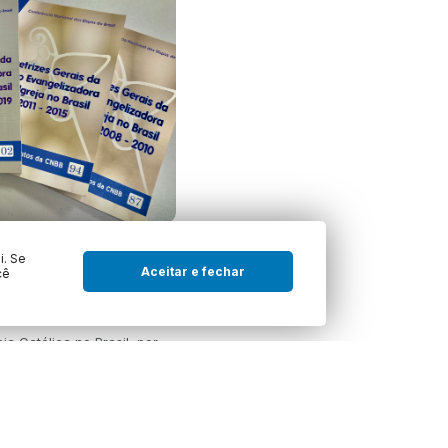
 Ação
i. Se
a no Brasil 2026-
Aceitar e fechar
cê
 as Comunidades
eja Católica no Brasil, por
s B…