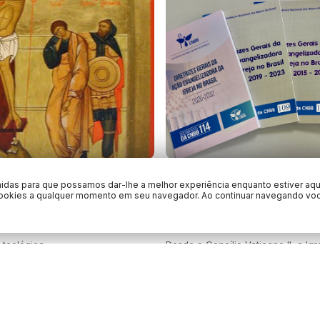
 ao mistério da cruz do
As Diretrizes Gerais da
nidas para que possamos dar-lhe a melhor experiência enquanto estiver aqu
 kénosis ministerial e
Evangelizadora da Igrej
 cookies a qualquer momento em seu navegador. Ao continuar navegando vo
 ministério presbiteral
2032: Uma síntese para
Paroquiais
obre a identidade e a missão do
e teológica…
Desde o Concílio Vaticano II, a Igr
meio da Conferência Nacional do