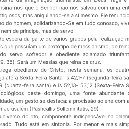
a ensina-nos que o Senhor não nos salvou com uma ent
tigiosos, mas aniquilando-se a si mesmo. Ele renuncio
lho do homem, solidarizando-Se em tudo conosco, vi
, nem de príncipe, mas de servo.
de espera da parte de vários grupos pela realização me
us que possuíam um protótipo de messianismo, de rein
do servo sofredor e obediente aclamado triunfan
19, 35). Será um Messias que reina da cruz.
ntrega obediente de Cristo, nesta semana, os quatr
 até a Sexta-Feira Santa: Is 42,1-7 (segunda-feira san
-9 (quarta-feira santa) e Is 52,13- 53,12 (Sexta-Feira
ucológicos deste domingo, uma fonte abundante de
alidade, um gesto se destaca: a procissão solene com
Jerusalém (Pashcallis Solleminitatis, 29).
niverso do rito, componente indispensável na cele
rado. Tudo está em sintonia. Por menor e mais si