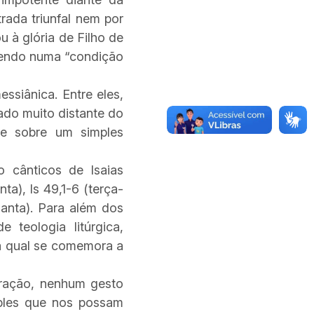
rada triunfal nem por
u à glória de Filho de
vendo numa “condição
ssiânica. Entre eles,
ado muito distante do
te sobre um simples
o cânticos de Isaias
ta), Is 49,1-6 (terça-
 Santa). Para além dos
 teologia litúrgica,
 a qual se comemora a
bração, nenhum gesto
mples que nos possam