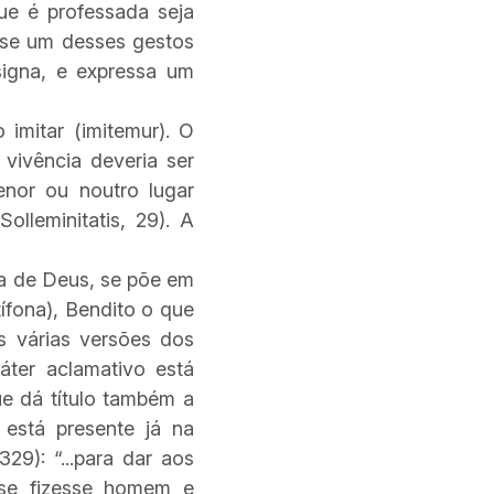
ue é professada seja
-se um desses gestos
signa, e expressa um
 imitar (imitemur). O
vivência deveria ser
enor ou noutro lugar
olleminitatis, 29). A
ra de Deus, se põe em
ífona), Bendito o que
As várias versões dos
áter aclamativo está
ue dá título também a
 está presente já na
29): “...para dar aos
se fizesse homem e