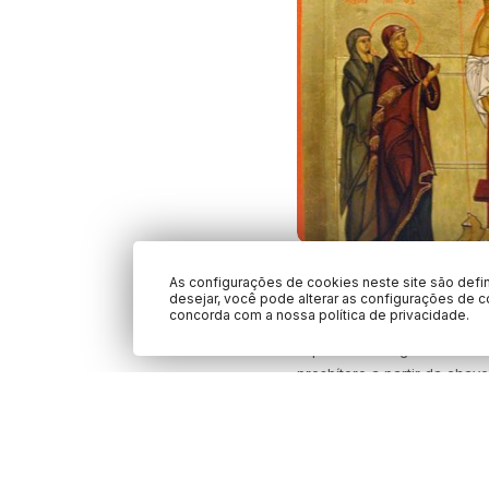
Configurando a vida
As configurações de cookies neste site são defi
Senhor: discipulado,
desejar, você pode alterar as configurações de
dimensão sinodal no
concorda com a nossa política de privacidade.
O presente artigo reflete s
presbítero a partir da chav