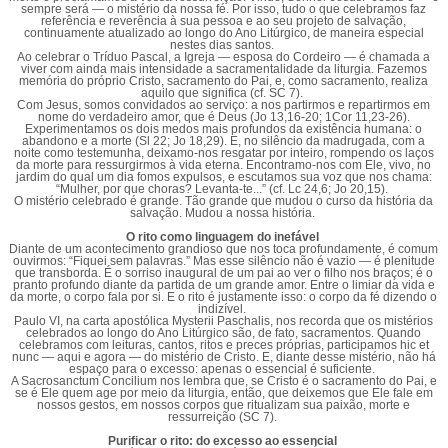
sempre será — o mistério da nossa fé. Por isso, tudo o que celebramos faz
referência e reverência à sua pessoa e ao seu projeto de salvação,
continuamente atualizado ao longo do Ano Litúrgico, de maneira especial
nestes dias santos.
Ao celebrar o Tríduo Pascal, a Igreja — esposa do Cordeiro — é chamada a
viver com ainda mais intensidade a sacramentalidade da liturgia. Fazemos
memória do próprio Cristo, sacramento do Pai, e, como sacramento, realiza
aquilo que significa (cf. SC 7).
Com Jesus, somos convidados ao serviço: a nos partirmos e repartirmos em
nome do verdadeiro amor, que é Deus (Jo 13,16-20; 1Cor 11,23-26).
Experimentamos os dois medos mais profundos da existência humana: o
abandono e a morte (Sl 22; Jo 18,29). E, no silêncio da madrugada, com a
noite como testemunha, deixamo-nos resgatar por inteiro, rompendo os laços
da morte para ressurgirmos à vida eterna. Encontramo-nos com Ele, vivo, no
jardim do qual um dia fomos expulsos, e escutamos sua voz que nos chama:
“Mulher, por que choras? Levanta-te...” (cf. Lc 24,6; Jo 20,15).
O mistério celebrado é grande. Tão grande que mudou o curso da história da
salvação. Mudou a nossa história.
O rito como linguagem do inefável
Diante de um acontecimento grandioso que nos toca profundamente, é comum
ouvirmos: “Fiquei sem palavras.” Mas esse silêncio não é vazio — é plenitude
que transborda. É o sorriso inaugural de um pai ao ver o filho nos braços; é o
pranto profundo diante da partida de um grande amor. Entre o limiar da vida e
da morte, o corpo fala por si. E o rito é justamente isso: o corpo da fé dizendo o
indizível.
Paulo VI, na carta apostólica Mysterii Paschalis, nos recorda que os mistérios
celebrados ao longo do Ano Litúrgico são, de fato, sacramentos. Quando
celebramos com leituras, cantos, ritos e preces próprias, participamos hic et
nunc — aqui e agora — do mistério de Cristo. E, diante desse mistério, não há
espaço para o excesso: apenas o essencial é suficiente.
A Sacrosanctum Concilium nos lembra que, se Cristo é o sacramento do Pai, e
se é Ele quem age por meio da liturgia, então, que deixemos que Ele fale em
nossos gestos, em nossos corpos que ritualizam sua paixão, morte e
ressurreição (SC 7).
Purificar o rito: do excesso ao essencial