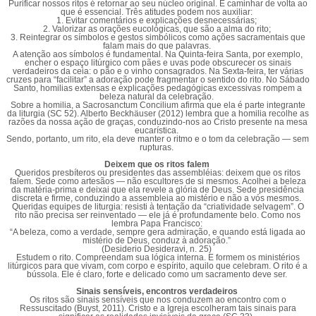
Purificar nossos ritos é retornar ao seu núcleo original. É caminhar de volta ao
que é essencial. Três atitudes podem nos auxiliar:
1. Evitar comentários e explicações desnecessárias;
2. Valorizar as orações eucológicas, que são a alma do rito;
3. Reintegrar os símbolos e gestos simbólicos como ações sacramentais que
falam mais do que palavras.
A atenção aos símbolos é fundamental. Na Quinta-feira Santa, por exemplo,
encher o espaço litúrgico com pães e uvas pode obscurecer os sinais
verdadeiros da ceia: o pão e o vinho consagrados. Na Sexta-feira, ter várias
cruzes para “facilitar” a adoração pode fragmentar o sentido do rito. No Sábado
Santo, homilias extensas e explicações pedagógicas excessivas rompem a
beleza natural da celebração.
Sobre a homilia, a Sacrosanctum Concilium afirma que ela é parte integrante
da liturgia (SC 52). Alberto Beckhäuser (2012) lembra que a homilia recolhe as
razões da nossa ação de graças, conduzindo-nos ao Cristo presente na mesa
eucarística.
Sendo, portanto, um rito, ela deve manter o ritmo e o tom da celebração — sem
rupturas.
Deixem que os ritos falem
Queridos presbíteros ou presidentes das assembléias: deixem que os ritos
falem. Sede como artesãos — não escultores de si mesmos. Acolhei a beleza
da matéria-prima e deixai que ela revele a glória de Deus. Sede presidência
discreta e firme, conduzindo a assembleia ao mistério e não a vós mesmos.
Queridas equipes de liturgia: resisti à tentação da “criatividade selvagem”. O
rito não precisa ser reinventado — ele já é profundamente belo. Como nos
lembra Papa Francisco:
“A beleza, como a verdade, sempre gera admiração, e quando está ligada ao
mistério de Deus, conduz à adoração.”
(Desiderio Desideravi, n. 25)
Estudem o rito. Compreendam sua lógica interna. E formem os ministérios
litúrgicos para que vivam, com corpo e espírito, aquilo que celebram. O rito é a
bússola. Ele é claro, forte e delicado como um sacramento deve ser.
Sinais sensíveis, encontros verdadeiros
Os ritos são sinais sensíveis que nos conduzem ao encontro com o
Ressuscitado (Buyst, 2011). Cristo e a Igreja escolheram tais sinais para