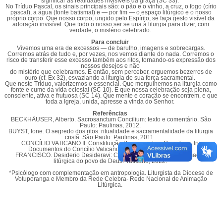
significar as realidades invisíveis da graça (SC 33).
No Tríduo Pascal, os sinais principais são: o pão e o vinho, a cruz, o fogo (círio
pascal), a água (fonte batismal) e — por fim — o espaço litúrgico e o nosso
próprio corpo. Que nosso corpo, ungido pelo Espírito, se faça gesto visível da
adoração invisível. Que todo o nosso ser se una à liturgia para dizer, com
verdade, o mistério celebrado.
Para concluir
Vivemos uma era de excessos — de barulho, imagens e sobrecargas.
Corremos atrás de tudo e, por vezes, nos vemos diante do nada. Corremos o
risco de transferir esse excesso também aos ritos, tornando-os expressão dos
nossos desejos e não
do mistério que celebramos. E então, sem perceber, erguemos bezerros de
ouro (cf. Ex 32), esvaziando a liturgia de sua força sacramental.
Que neste Tríduo, valorizemos o essencial. Que mergulhemos na liturgia como
fonte e cume da vida eclesial (SC 10). E que nossa celebração seja plena,
consciente, ativa e frutuosa (SC 14). Que mente e coração se encontrem, e que
toda a Igreja, unida, apresse a vinda do Senhor.
Referências
BECKHÄUSER, Alberto. Sacrosanctum Concilium: texto e comentário. São
Paulo: Paulinas, 2012.
BUYST, Ione. O segredo dos ritos: ritualidade e sacramentalidade da liturgia
cristã. São Paulo: Paulinas, 2011.
CONCÍLIO VATICANO II. Constituição Sacrosanctum Concilium. In:
Documentos do Concílio Vaticano II. Petrópolis: Vozes, 1966.
FRANCISCO. Desiderio Desideravi: Carta Apostólica sobre a formação
litúrgica do povo de Deus. Vaticano, 2022.
*Psicólogo com complementação em antropologia. Liturgista da Diocese de
Votuporanga e Membro da Rede Celebra- Rede Nacional de Animação
Litúrgica.