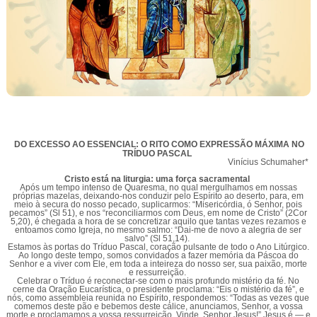
DO EXCESSO AO ESSENCIAL: O RITO COMO EXPRESSÃO MÁXIMA NO
TRÍDUO PASCAL
Vinícius Schumaher*
Cristo está na liturgia: uma força sacramental
Após um tempo intenso de Quaresma, no qual mergulhamos em nossas
próprias mazelas, deixando-nos conduzir pelo Espírito ao deserto, para, em
meio à secura do nosso pecado, suplicarmos: “Misericórdia, ó Senhor, pois
pecamos” (Sl 51), e nos “reconciliarmos com Deus, em nome de Cristo” (2Cor
5,20), é chegada a hora de se concretizar aquilo que tantas vezes rezamos e
entoamos como Igreja, no mesmo salmo: “Dai-me de novo a alegria de ser
salvo” (Sl 51,14).
Estamos às portas do Tríduo Pascal, coração pulsante de todo o Ano Litúrgico.
Ao longo deste tempo, somos convidados a fazer memória da Páscoa do
Senhor e a viver com Ele, em toda a inteireza do nosso ser, sua paixão, morte
e ressurreição.
Celebrar o Tríduo é reconectar-se com o mais profundo mistério da fé. No
cerne da Oração Eucarística, o presidente proclama: “Eis o mistério da fé”, e
nós, como assembleia reunida no Espírito, respondemos: “Todas as vezes que
comemos deste pão e bebemos deste cálice, anunciamos, Senhor, a vossa
morte e proclamamos a vossa ressurreição. Vinde, Senhor Jesus!” Jesus é — e