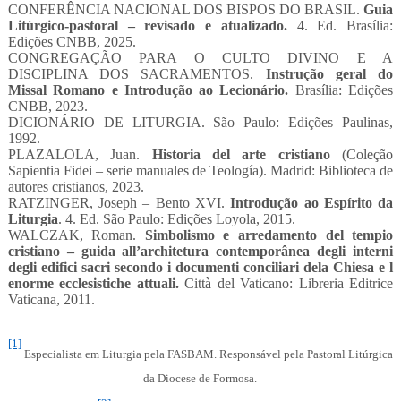
CONFERÊNCIA NACIONAL DOS BISPOS DO BRASIL.
Guia
Litúrgico-pastoral – revisado e atualizado.
4. Ed. Brasília:
Edições CNBB, 2025.
CONGREGAÇÃO PARA O CULTO DIVINO E A
DISCIPLINA DOS SACRAMENTOS.
Instrução geral do
Missal Romano e Introdução ao Lecionário.
Brasília: Edições
CNBB, 2023.
DICIONÁRIO DE LITURGIA. São Paulo: Edições Paulinas,
1992.
PLAZALOLA, Juan.
Historia del arte cristiano
(Coleção
Sapientia Fidei – serie manuales de Teología). Madrid: Biblioteca de
autores cristianos, 2023.
RATZINGER, Joseph – Bento XVI.
Introdução ao Espírito da
Liturgia
. 4. Ed. São Paulo: Edições Loyola, 2015.
WALCZAK, Roman.
Simbolismo e arredamento del tempio
cristiano – guida all’architetura contemporânea degli interni
degli edifici sacri secondo i documenti conciliari dela Chiesa e l
enorme ecclesistiche attuali.
Città del Vaticano: Libreria Editrice
Vaticana, 2011.
[1]
Especialista em Liturgia pela FASBAM. Responsável pela Pastoral Litúrgica
da Diocese de Formosa.