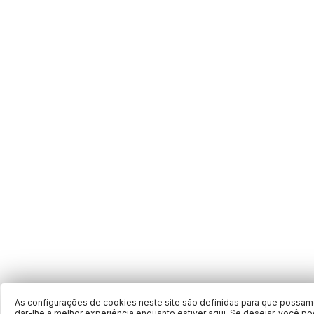
As configurações de cookies neste site são definidas para que possa
dar-lhe a melhor experiência enquanto estiver aqui. Se desejar, você p