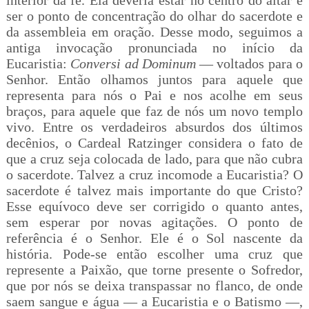
interior da fé. Ela deveria estar no centro do altar e
ser o ponto de concentração do olhar do sacerdote e
da assembleia em oração. Desse modo, seguimos a
antiga invocação pronunciada no início da
Eucaristia:
Conversi ad Dominum
— voltados para o
Senhor. Então olhamos juntos para aquele que
representa para nós o Pai e nos acolhe em seus
braços, para aquele que faz de nós um novo templo
vivo. Entre os verdadeiros absurdos dos últimos
decênios, o Cardeal Ratzinger considera o fato de
que a cruz seja colocada de lado, para que não cubra
o sacerdote. Talvez a cruz incomode a Eucaristia? O
sacerdote é talvez mais importante do que Cristo?
Esse equívoco deve ser corrigido o quanto antes,
sem esperar por novas agitações. O ponto de
referência é o Senhor. Ele é o Sol nascente da
história. Pode-se então escolher uma cruz que
represente a Paixão, que torne presente o Sofredor,
que por nós se deixa transpassar no flanco, de onde
saem sangue e água — a Eucaristia e o Batismo —,