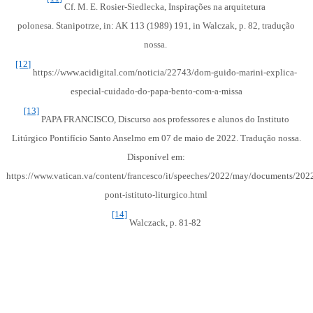
Cf. M. E. Rosier-Siedlecka, Inspirações na arquitetura
polonesa.
Stanipotrze, in: AK 113 (1989) 191, in Walczak, p. 82, tradução
nossa.
[12]
https://www.acidigital.com/noticia/22743/dom-guido-marini-explica-
especial-cuidado-do-papa-bento-com-a-missa
[13]
PAPA FRANCISCO, Discurso aos professores e alunos do Instituto
Litúrgico Pontifício Santo Anselmo em 07 de maio de 2022. Tradução nossa.
Disponível em:
https://www.vatican.va/content/francesco/it/speeches/2022/may/documents/202
pont-istituto-liturgico.html
[14]
Walczack, p. 81-82