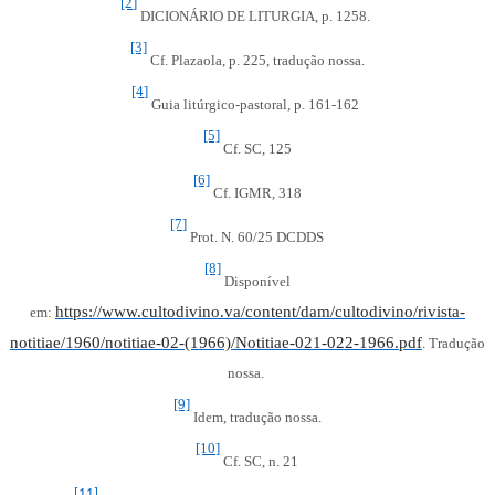
[2]
DICIONÁRIO DE LITURGIA, p. 1258.
[3]
Cf. Plazaola, p. 225, tradução nossa.
[4]
Guia litúrgico-pastoral, p. 161-162
[5]
Cf. SC, 125
[6]
Cf. IGMR, 318
[7]
Prot. N. 60/25 DCDDS
[8]
Disponível
https://www.cultodivino.va/content/dam/cultodivino/rivista-
em:
notitiae/1960/notitiae-02-(1966)/Notitiae-021-022-1966.pdf
. Tradução
nossa.
[9]
Idem, tradução nossa.
[10]
Cf. SC, n. 21
[11]