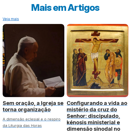
Mais em
Artigos
Veja mais
Sem oração, a Igreja se
Configurando a vida ao
torna organização
mistério da cruz do
Senhor: discipulado,
A dimensão eclesial e o respiro
kénosis ministerial e
da Liturgia das Horas
dimensão sinodal no