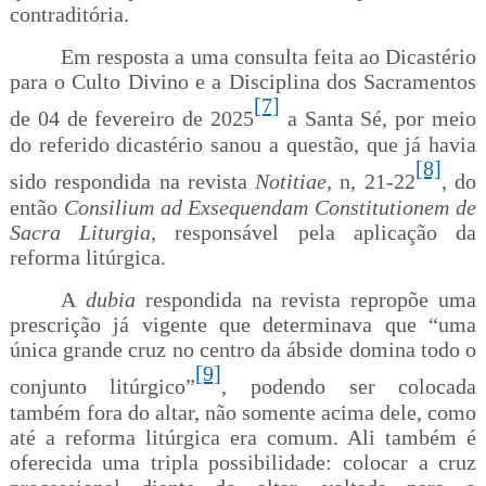
contraditória.
Em resposta a uma consulta feita ao Dicastério
para o Culto Divino e a Disciplina dos Sacramentos
[7]
de 04 de fevereiro de 2025
a Santa Sé, por meio
do referido dicastério sanou a questão, que já havia
[8]
sido respondida na revista
Notitiae,
n, 21-22
, do
então
Consilium ad Exsequendam Constitutionem de
Sacra Liturgia
, responsável pela aplicação da
reforma litúrgica.
A
dubia
respondida na revista repropõe uma
prescrição já vigente que determinava que “uma
única grande cruz no centro da ábside domina todo o
[9]
conjunto litúrgico”
, podendo ser colocada
também fora do altar, não somente acima dele, como
até a reforma litúrgica era comum. Ali também é
oferecida uma tripla possibilidade: colocar a cruz