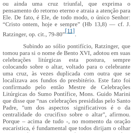
ou ainda uma cruz triunfal, que exprima o
pensamento do retorno eterno e atraia a atenção para
Ele. De fato, é Ele, de todo modo, o único Senhor:
“Cristo ontem, hoje e sempre” (Hb 13,8) — cf. J.
[11]
Ratzinger, op. cit., 79-80”
.
Subindo ao sólio pontifício, Ratzinger, que
tomou para si o nome de Bento XVI, adotou em suas
celebrações litúrgicas esta postura, sempre
colocando sobre o altar, voltado para o celebrante
uma cruz, às vezes duplicada com outra que se
localizava aos fundos do presbitério. Este fato foi
confirmado pelo então Mestre de Celebrações
Litúrgicas do Sumo Pontífice, Mons. Guido Marini
que disse que “n
as celebrações presididas pelo Santo
Padre, "um dos aspectos significativos é o da
centralidade do crucifixo sobre o altar", afirmou.
Porque – acima de tudo -, no momento da oração
eucarística, é fundamental que todos dirijam o olhar