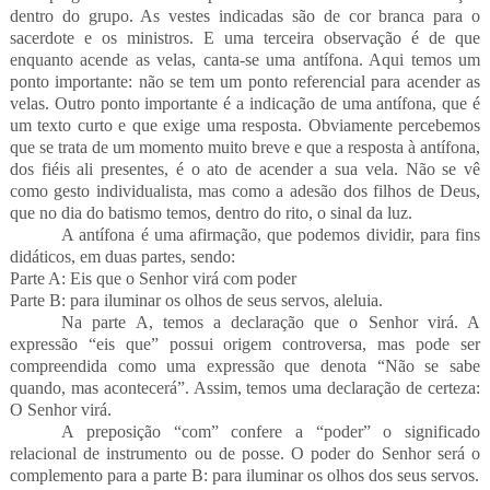
dentro do grupo. As vestes indicadas são de cor branca para o
sacerdote e os ministros. E uma terceira observação é de que
enquanto acende as velas, canta-se uma antífona. Aqui temos um
ponto importante: não se tem um ponto referencial para acender as
velas. Outro ponto importante é a indicação de uma antífona, que é
um texto curto e que exige uma resposta. Obviamente percebemos
que se trata de um momento muito breve e que a resposta à antífona,
dos fiéis ali presentes, é o ato de acender a sua vela. Não se vê
como gesto individualista, mas como a adesão dos filhos de Deus,
que no dia do batismo temos, dentro do rito, o sinal da luz.
A antífona é uma afirmação, que podemos dividir, para fins
didáticos, em duas partes, sendo:
Parte A: Eis que o Senhor virá com poder
Parte B: para iluminar os olhos de seus servos, aleluia.
Na parte A, temos a declaração que o Senhor virá. A
expressão “eis que” possui origem controversa, mas pode ser
compreendida como uma expressão que denota “Não se sabe
quando, mas acontecerá”. Assim, temos uma declaração de certeza:
O Senhor virá.
A preposição “com” confere a “poder” o significado
relacional de instrumento ou de posse. O poder do Senhor será o
complemento para a parte B: para iluminar os olhos dos seus servos.