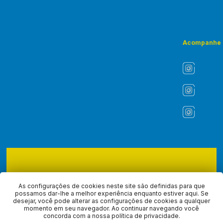
Acompanhe
Copyright © 2026 - ASLI - Associação dos Liturgistas do Brasil.
Todos os direitos reservados, navegando no site você aceita a
As configurações de cookies neste site são definidas para que
nossa
política de privacidade
.
possamos dar-lhe a melhor experiência enquanto estiver aqui. Se
desejar, você pode alterar as configurações de cookies a qualquer
momento em seu navegador. Ao continuar navegando você
Desenvolvido com
por
concorda com a nossa política de privacidade.