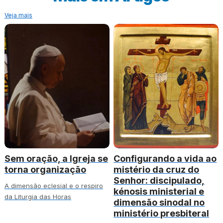
Veja mais
Sem oração, a Igreja se
Configurando a vida ao
torna organização
mistério da cruz do
Senhor: discipulado,
A dimensão eclesial e o respiro
kénosis ministerial e
da Liturgia das Horas
dimensão sinodal no
ministério presbiteral