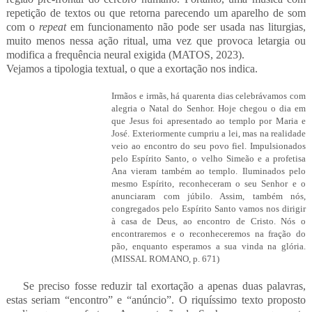
repetição de textos ou que retorna parecendo um aparelho de som
com o
repeat
em funcionamento não pode ser usada nas liturgias,
muito menos nessa ação ritual, uma vez que provoca letargia ou
modifica a frequência neural exigida (MATOS, 2023).
Vejamos a tipologia textual, o que a exortação nos indica.
Irmãos e irmãs, há quarenta dias celebrávamos com
alegria o Natal do Senhor. Hoje chegou o dia em
que Jesus foi apresentado ao templo por Maria e
José. Exteriormente cumpriu a lei, mas na realidade
veio ao encontro do seu povo fiel. Impulsionados
pelo Espírito Santo, o velho Simeão e a profetisa
Ana vieram também ao templo. Iluminados pelo
mesmo Espírito, reconheceram o seu Senhor e o
anunciaram com júbilo. Assim, também nós,
congregados pelo Espírito Santo vamos nos dirigir
à casa de Deus, ao encontro de Cristo. Nós o
encontraremos e o reconheceremos na fração do
pão, enquanto esperamos a sua vinda na glória.
(MISSAL ROMANO, p. 671)
Se preciso fosse reduzir tal exortação a apenas duas palavras,
estas seriam “encontro” e “anúncio”. O riquíssimo texto proposto