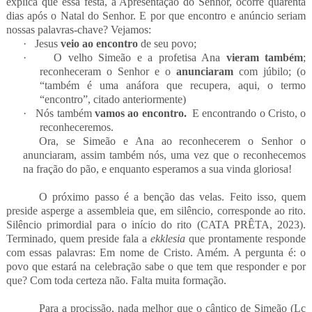
explica que essa festa, a Apresentação do Senhor, ocorre quarenta
dias após o Natal do Senhor. E por que encontro e anúncio seriam
nossas palavras-chave? Vejamos:
·
Jesus
veio ao
encontro
de seu povo;
·
O velho Simeão e a profetisa Ana
vieram também
;
reconheceram o Senhor e o
anunciaram
com júbilo; (o
“também é uma anáfora que recupera, aqui, o termo
“encontro”, citado anteriormente)
·
Nós também
vamos ao encontro.
E encontrando o Cristo, o
reconheceremos.
Ora, se Simeão e Ana ao reconhecerem o Senhor o
anunciaram, assim também nós, uma vez que o reconhecemos
na fração do pão, e enquanto esperamos a sua vinda gloriosa!
O próximo passo é a benção das velas. Feito isso, quem
preside asperge a assembleia que, em silêncio, corresponde ao rito.
Silêncio primordial para o início do rito (CATA PRÊTA, 2023).
Terminado, quem preside fala a
ekklesia
que prontamente responde
com essas palavras: Em nome de Cristo. Amém. A pergunta é: o
povo que estará na celebração sabe o que tem que responder e por
que? Com toda certeza não. Falta muita formação.
Para a procissão, nada melhor que o cântico de Simeão (Lc