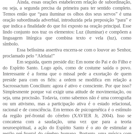
Ainda, essas orações estabelecem relação de subordinação,
ou seja, a segunda precisa da primeira para ter sentido completo.
Temos então que “para iluminar os olhos dos seus servos” é uma
oração subordinada adverbial, introduzida pela preposição “para” e
que indica a finalidade do que foi exposto na oração principal. Esse
lindo conjunto nos traz os elementos: Luz (iluminar) e compõem a
linguagem litúrgica que combina texto e vela (luz), como
símbolo.
Essa belíssima assertiva encerra-se com o louvor ao Senhor,
proclamado pelo “Aleluia!”
Em seguida, quem preside diz: Em nome do Pai e do Filho e
do Espírito Santo. Logo após, como de costume saúda o povo.
Interessante é a forma que o missal pede a exortação de quem
preside para com os fiéis: a ordem se modifica em relação a
Sacrossactum Concilium: agora é ativo e consciente. Por que isso?
Simplesmente porque vai exigir uma atitude de movimentação, ou
seja, uma procissão. Todavia, como sabemos não é uma coreografia
ou um ativismo, mas a participação ativa é o estado relacional,
racional e de consciência. Em termos de psicogenética é o estímulo
da região pré-frontal do cérebro (XAVIER Jr, 2004). Isso se
concatena com a saudação, uma vez que para a teoria
neuroespiritual, a ação do Espírito Santo é o ato de estimular a
região pré-frontal do cérebro humano. Portanto, uma música com