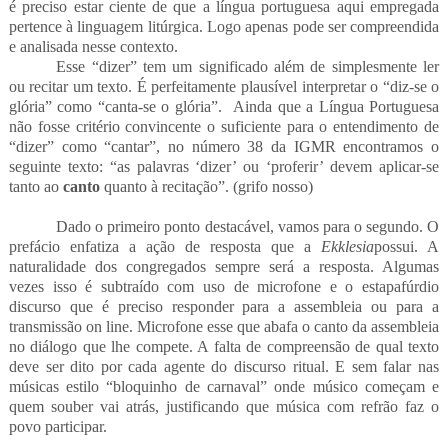
é preciso estar ciente de que a língua portuguesa aqui empregada
pertence à linguagem litúrgica. Logo apenas pode ser compreendida
e analisada nesse contexto.
Esse “dizer” tem um significado além de simplesmente ler
ou recitar um texto. É perfeitamente plausível interpretar o “diz-se o
glória” como “canta-se o glória”. Ainda que a Língua Portuguesa
não fosse critério convincente o suficiente para o entendimento de
“dizer” como “cantar”, no número 38 da IGMR encontramos o
seguinte texto: “as palavras ‘dizer’ ou ‘proferir’ devem aplicar-se
tanto ao
canto
quanto à recitação”. (grifo nosso)
Dado o primeiro ponto destacável, vamos para o segundo. O
prefácio enfatiza a ação de resposta que a
Ekklesia
possui. A
naturalidade dos congregados sempre será a resposta. Algumas
vezes isso é subtraído com uso de microfone e o estapafúrdio
discurso que é preciso responder para a assembleia ou para a
transmissão on line. Microfone esse que abafa o canto da assembleia
no diálogo que lhe compete. A falta de compreensão de qual texto
deve ser dito por cada agente do discurso ritual. E sem falar nas
músicas estilo “bloquinho de carnaval” onde músico começam e
quem souber vai atrás, justificando que música com refrão faz o
povo participar.