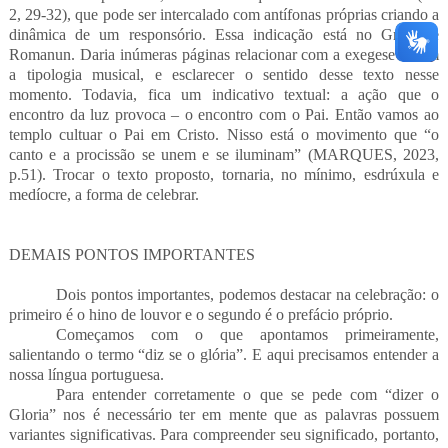
2, 29-32), que pode ser intercalado com antífonas próprias criando a
dinâmica de um responsório. Essa indicação está no Graduale
Romanun. Daria inúmeras páginas relacionar com a exegese e com
a tipologia musical, e esclarecer o sentido desse texto nesse
momento. Todavia, fica um indicativo textual: a ação que o
encontro da luz provoca – o encontro com o Pai. Então vamos ao
templo cultuar o Pai em Cristo. Nisso está o movimento que “o
canto e a procissão se unem e se iluminam” (MARQUES, 2023,
p.51). Trocar o texto proposto, tornaria, no mínimo, esdrúxula e
medíocre, a forma de celebrar.
DEMAIS PONTOS IMPORTANTES
Dois pontos importantes, podemos destacar na celebração: o
primeiro é o hino de louvor e o segundo é o prefácio próprio.
Começamos com o que apontamos primeiramente,
salientando o termo “diz se o glória”. E aqui precisamos entender a
nossa língua portuguesa.
Para entender corretamente o que se pede com “dizer o
Gloria” nos é necessário ter em mente que as palavras possuem
variantes significativas. Para compreender seu significado, portanto,