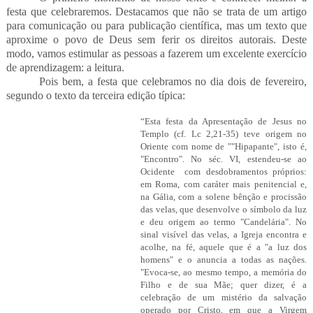
festa que celebraremos. Destacamos que não se trata de um artigo
para comunicação ou para publicação científica, mas um texto que
aproxime o povo de Deus sem ferir os direitos autorais. Deste
modo, vamos estimular as pessoas a fazerem um excelente exercício
de aprendizagem: a leitura.
Pois bem, a festa que celebramos no dia dois de fevereiro,
segundo o texto da terceira edição típica:
“Esta festa da Apresentação de Jesus no
Templo (cf. Lc 2,21-35) teve origem no
Oriente com nome de ""Hipapante", isto é,
"Encontro". No séc. VI, estendeu-se ao
Ocidente com desdobramentos próprios:
em Roma, com caráter mais penitencial e,
na Gália, com a solene bênção e procissão
das velas, que desenvolve o símbolo da luz
e deu origem ao termo "Candelária". No
sinal visível das velas, a Igreja encontra e
acolhe, na fé, aquele que é a "a luz dos
homens" e o anuncia a todas as nações.
"Evoca-se, ao mesmo tempo, a memória do
Filho e de sua Mãe; quer dizer, é a
celebração de um mistério da salvação
operado por Cristo, em que a Virgem