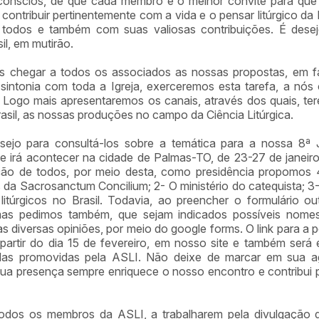
ônscios, de que cada membro é o melhor convite para que 
ontribuir pertinentemente com a vida e o pensar litúrgico da Ig
todos e também com suas valiosas contribuições. É desej
sil, em mutirão.
 chegar a todos os associados as nossas propostas, em f
intonia com toda a Igreja, exerceremos esta tarefa, a nós c
e. Logo mais apresentaremos os canais, através dos quais, t
Brasil, as nossas produções no campo da Ciência Litúrgica.
ejo para consultá-los sobre a temática para a nossa 8ª J
e irá acontecer na cidade de Palmas-TO, de 23-27 de janeir
ção de todos, por meio desta, como presidência propomos 
da Sacrosanctum Concilium; 2- O ministério do catequista; 3
s litúrgicos no Brasil. Todavia, ao preencher o formulário 
mas pedimos também, que sejam indicados possíveis nome
s diversas opiniões, por meio do google forms. O link para a 
 partir do dia 15 de fevereiro, em nosso site e também ser
nadas promovidas pela ASLI. Não deixe de marcar em sua 
sua presença sempre enriquece o nosso encontro e contribui 
dos os membros da ASLI, a trabalharem pela divulgação do