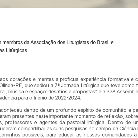
s membros da Associação dos Liturgistas do Brasil e
as Litúrgicas
,
os corações e mentes a profícua experiência formativa e 
 Olinda-PE, que sediou a 7ª Jornada Litúrgica que teve como t
toral, música e espaço: desafios e propostas” e a 33º Assembl
sidência para o triênio de 2022-2024.
 aconteceu dentro de um profundo espírito de comunhão e pa
veram presentes neste importante momento de reflexão, sobre a
s, professores e agentes da pastoral litúrgica. Dentro de um
uderam compartilhar as suas pesquisas no campo da Ciência L
aminhos possíveis, para educar as nossas comunidades a u