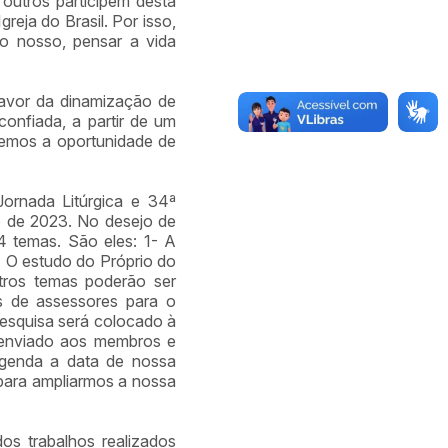
outros participem desta
reja do Brasil. Por isso,
o nosso, pensar a vida
avor da dinamização de
onfiada, a partir de um
eremos a oportunidade de
ornada Litúrgica e 34ª
o de 2023. No desejo de
4 temas. São eles: 1- A
- O estudo do Próprio do
outros temas poderão ser
s de assessores para o
pesquisa será colocado à
á enviado aos membros e
agenda a data de nossa
para ampliarmos a nossa
s trabalhos realizados