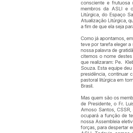
consciente e frutuosa 
membros da ASLI e out
Litúrgica, do Espaço S
Atualização Litúrgica, que
a fim de que ela seja pa
Como já apontamos, em 
teve por tarefa eleger a
nossa palavra de gratid
citemos o nome destes 
que realizaram: Pe. Kle
Souza. Esta equipe deu 
presidência, continuar 
pastoral litúrgica em to
Brasil.
Mas quem são os membro
de Presidente, o Fr. L
Arnoso Santos, CSSR, q
ocupará a função de te
nossa Assembleia eleti
forças, para despertar e