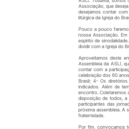
ASLI. Todavia, somos c
Associação, que deseja c
desejamos contar com 
litúrgica da Igreja do Bra
Pouco a pouco faremos
nossa Associação. Em s
espírito de sinodalidad
dividir com a Igreja do 
Aproveitamos deste ens
Assembleia da ASLI, qu
contar com a participa
celebração dos 60 anos 
Brasil; 4- Os diretório
indicados. Além de te
encontro. Coletaremos a
disposição de todos, a
participantes das jor
próxima assembleia. A 
fraternidade.
Por fim, convocamos to