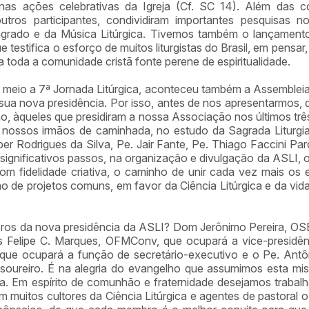
nas ações celebrativas da Igreja (Cf. SC 14). Além das c
ros participantes, condividiram importantes pesquisas 
agrado e da Música Litúrgica. Tivemos também o lançament
 testifica o esforço de muitos liturgistas do Brasil, em pensar, r
ra toda a comunidade cristã fonte perene de espiritualidade.
meio a 7ª Jornada Litúrgica, aconteceu também a Assembleia
 sua nova presidência. Por isso, antes de nos apresentarmos, 
ão, àqueles que presidiram a nossa Associação nos últimos trê
nossos irmãos de caminhada, no estudo da Sagrada Liturgia, 
ber Rodrigues da Silva, Pe. Jair Fante, Pe. Thiago Faccini Par
significativos passos, na organização e divulgação da ASLI, o 
com fidelidade criativa, o caminho de unir cada vez mais os
rno de projetos comuns, em favor da Ciência Litúrgica e da vida
s da nova presidência da ASLI? Dom Jerônimo Pereira, OSB
uis Felipe C. Marques, OFMConv, que ocupará a vice-presidên
ue ocupará a função de secretário-executivo e o Pe. Antô
soureiro. É na alegria do evangelho que assumimos esta mi
va. Em espírito de comunhão e fraternidade desejamos trabal
m muitos cultores da Ciência Litúrgica e agentes de pastoral 