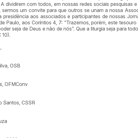
A dividirem com todos, em nossas redes sociais pesquisas e
do, sermos um convite para que outros se unam a nossa Asso
a presidência aos associados e participantes de nossas Jor
de Paulo, aos Coríntios 4, 7: “Trazemos, porém, este tesouro 
oder seja de Deus e não de nós”. Que a liturgia seja para tod
C 10).
a,
ilva, OSB
ues, OFMConv
so Santos, CSSR
ouza