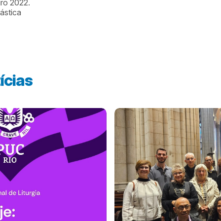
iro 2022.
ástica
ícias