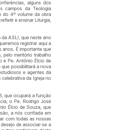
onferências, alguns dos
nos campos da Teologia
o do 4º volume da obra
efletir e ensinar Liturgia,
 da ASLI, que neste ano
queremos registrar aqui a
s anos. É importante que
pelo meritório trabalho
o e Pe. Antônio Élcio de
que possibilitará a nova
 estudiosos e agentes da
 celebrativa da Igreja no
, que ocupará a função
cia, o Pe. Rodrigo José
nio Élcio de Souza, que
ssão, a nós confiada em
har com todas as nossas
o desejo de associar-se a