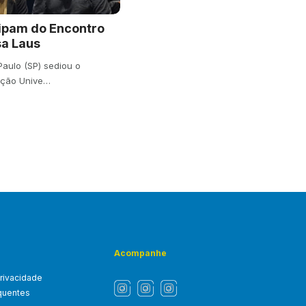
ipam do Encontro
sa Laus
 Paulo (SP) sediou o
ação Unive…
Acompanhe
privacidade
quentes