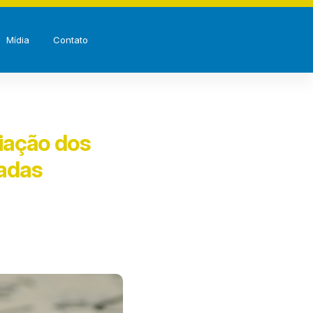
Mídia
Contato
iação dos
nadas