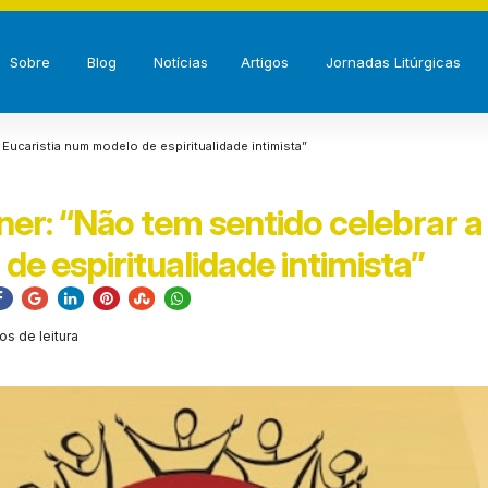
Sobre
Blog
Notícias
Artigos
Jornadas Litúrgicas
 Eucaristia num modelo de espiritualidade intimista”
ner: “Não tem sentido celebrar a
e espiritualidade intimista”
os de leitura