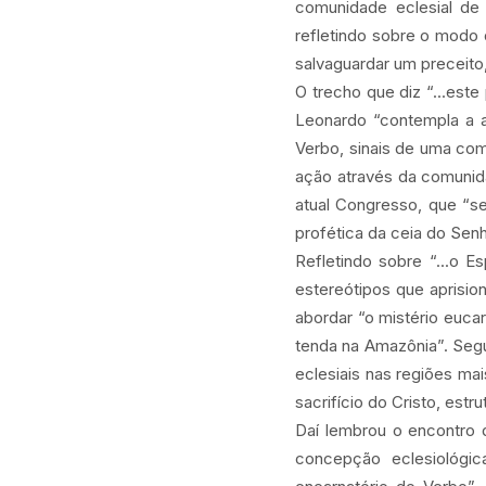
comunidade eclesial de 
refletindo sobre o modo 
salvaguardar um preceito
O trecho que diz “...est
Leonardo “contempla a 
Verbo, sinais de uma co
ação através da comunid
atual Congresso, que “s
profética da ceia do Senh
Refletindo sobre “...o 
estereótipos que aprisio
abordar “o mistério euca
tenda na Amazônia”. Seg
eclesiais nas regiões m
sacrifício do Cristo, est
Daí lembrou o encontro
concepção eclesiológic