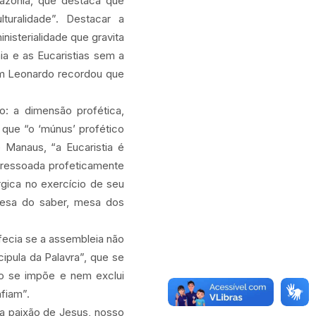
azônia, que destaca que
uralidade”. Destacar a
nisterialidade que gravita
a e as Eucaristias sem a
om Leonardo recordou que
o: a dimensão profética,
o que “o ‘múnus’ profético
 Manaus, “a Eucaristia é
 ressoada profeticamente
gica no exercício de seu
mesa do saber, mesa dos
ofecia se a assembleia não
cipula da Palavra”, que se
não se impõe e nem exclui
afiam”.
a paixão de Jesus, nosso