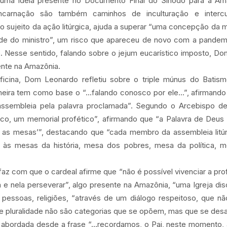
, uma ideia presente no Documento Final do Sínodo para a Am
carnação são também caminhos de inculturação e intercult
sujeito da ação litúrgica, ajuda a superar “uma concepção da mi
dade do ministro”, um risco que apareceu de novo com a pandemi
 Nesse sentido, falando sobre o jejum eucarístico imposto, D
ente na Amazônia.
cina, Dom Leonardo refletiu sobre o triple múnus do Batism
meira tem como base o “...falando conosco por ele...”, afirmand
assembleia pela palavra proclamada”. Segundo o Arcebispo de
co, um memorial profético”, afirmando que “a Palavra de Deus
s as mesas’”, destacando que “cada membro da assembleia litúr
e às mesas da história, mesa dos pobres, mesa da política, 
faz com que o cardeal afirme que “não é possível vivenciar a pr
 e nela perseverar”, algo presente na Amazônia, “uma Igreja dis
, pessoas, religiões, “através de um diálogo respeitoso, que 
 e pluralidade não são categorias que se opõem, mas que se des
 abordada desde a frase “...recordamos, o Pai, neste momento, 