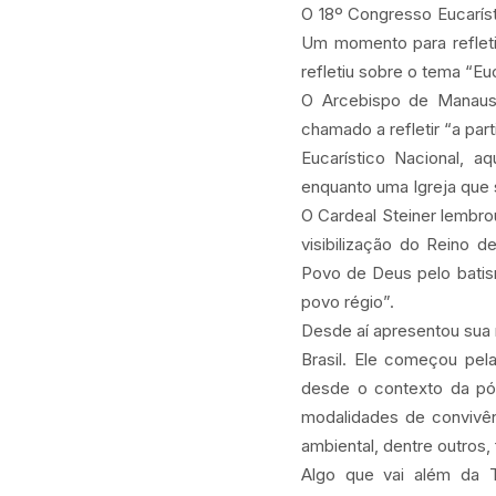
O 18º Congresso Eucaríst
Um momento para refleti
refletiu sobre o tema “Eu
O Arcebispo de Manaus
chamado a refletir “a pa
Eucarístico Nacional, 
enquanto uma Igreja que s
O Cardeal Steiner lembr
visibilização do Reino 
Povo de Deus pelo batis
povo régio”.
Desde aí apresentou sua
Brasil. Ele começou pel
desde o contexto da pó
modalidades de convivên
ambiental, dentre outros
Algo que vai além da T