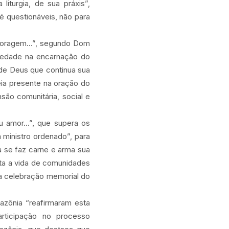
iturgia, de sua práxis”,
é questionáveis, não para
 coragem...”, segundo Dom
iedade na encarnação do
de Deus que continua sua
ia presente na oração do
ão comunitária, social e
 amor...”, que supera os
 ministro ordenado”, para
a se faz carne e arma sua
ta a vida de comunidades
a celebração memorial do
zônia “reafirmaram esta
rticipação no processo