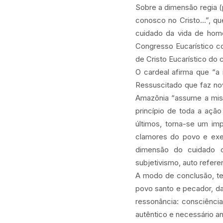
Sobre a dimensão regia (p
conosco no Cristo...”, q
cuidado da vida de hom
Congresso Eucarístico c
de Cristo Eucarístico do
O cardeal afirma que “a
Ressuscitado que faz no
Amazônia “assume a mise
princípio de toda a ação
últimos, torna-se um im
clamores do povo e exer
dimensão do cuidado c
subjetivismo, auto refere
A modo de conclusão, te
povo santo e pecador, da
ressonância: consciênci
autêntico e necessário an