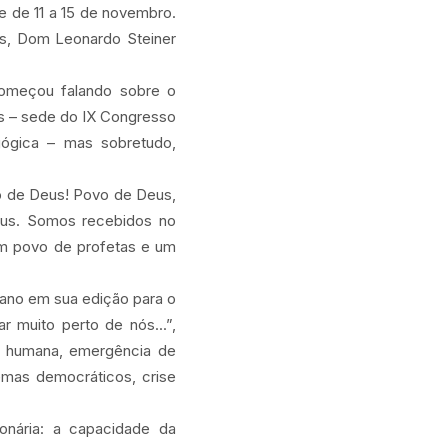
e de 11 a 15 de novembro.
as, Dom Leonardo Steiner
.
omeçou falando sobre o
us – sede do IX Congresso
gógica – mas sobretudo,
o de Deus! Povo de Deus,
esus. Somos recebidos no
um povo de profetas e um
ano em sua edição para o
 muito perto de nós...”,
a humana, emergência de
emas democráticos, crise
onária: a capacidade da