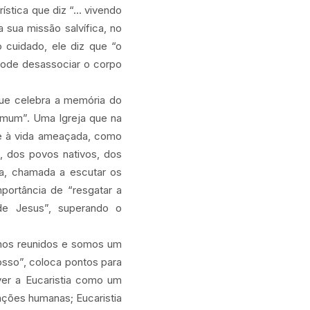
stica que diz “... vivendo
 sua missão salvífica, no
cuidado, ele diz que “o
pode desassociar o corpo
que celebra a memória do
omum”. Uma Igreja que na
 e à vida ameaçada, como
s, dos povos nativos, dos
da, chamada a escutar os
portância de “resgatar a
de Jesus”, superando o
amos reunidos e somos um
osso”, coloca pontos para
ver a Eucaristia como um
lações humanas; Eucaristia