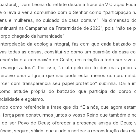
astoral), Dom Leonardo reflete desde a frase da V Oração Eucarí
ue o leva a ver a comunhão com o Senhor como “participação na
ens e mulheres, no cuidado da casa comum”. Na dimensão do 
ontinuará na Campanha da Fraternidade de 2023”, pois “não se 
 corpo chagado da humanidade”.
 interpelação da ecologia integral, faz com que cada batizado 
vas todas as coisas, constitui-se como um guardião da casa c
ricórdia e a compaixão do Cristo, em relação a todo ser vivo
 evangelizadora”. Por isso, “a luta pelo direito dos mais pobre
perativo para a Igreja que não pode estar menos comprometi
cer com transparência seu papel profético” sublinha. Daí a im
omo atitude própria do batizado que participa do corpo 
ncialidade e egoísmo.
ndo como referência a frase que diz “E a nós, que agora est
i força para construirmos juntos o vosso Reino que também é n
a de ser Povo de Deus; oferecer a presença amiga de Deus; 
úncio, seguro, sólido, que ajude a nortear a reconstrução das re