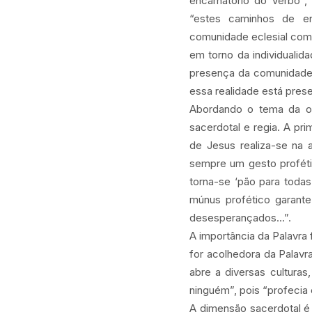
encarnatório do Verbo”
“estes caminhos de en
comunidade eclesial como 
em torno da individuali
presença da comunidade.
essa realidade está pres
Abordando o tema da ofi
sacerdotal e regia. A pri
de Jesus realiza-se na 
sempre um gesto proféti
torna-se ‘pão para toda
múnus profético garant
desesperançados...”.
A importância da Palavra 
for acolhedora da Palavra
abre a diversas culturas
ninguém”, pois “profecia
A dimensão sacerdotal é