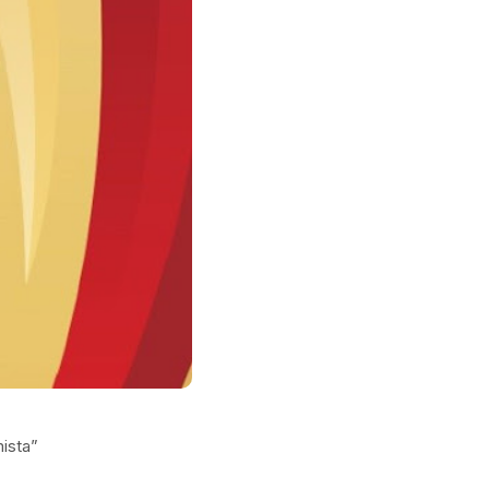
mista”