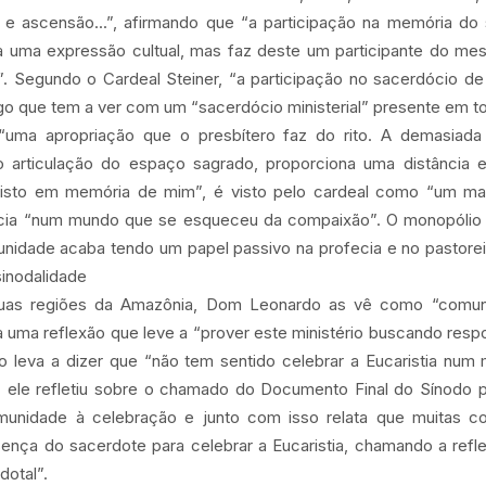
 e ascensão...”, afirmando que “a participação na memória do s
a uma expressão cultual, mas faz deste um participante do mesm
”. Segundo o Cardeal Steiner, “a participação no sacerdócio de
lgo que tem a ver com um “sacerdócio ministerial” presente em t
“uma apropriação que o presbítero faz do rito. A demasiad
mo articulação do espaço sagrado, proporciona uma distância e
i isto em memória de mim”, é visto pelo cardeal como “um ma
ncia “num mundo que se esqueceu da compaixão”. O monopólio d
nidade acaba tendo um papel passivo na profecia e no pastorei
inodalidade
quas regiões da Amazônia, Dom Leonardo as vê como “comun
a uma reflexão que leve a “prover este ministério buscando res
 o leva a dizer que “não tem sentido celebrar a Eucaristia num 
do, ele refletiu sobre o chamado do Documento Final do Sínodo 
omunidade à celebração e junto com isso relata que muitas 
ça do sacerdote para celebrar a Eucaristia, chamando a refleti
dotal”.