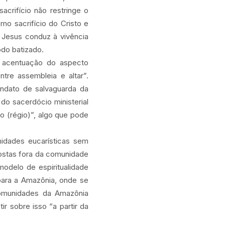
acrifício não restringe o
o sacrifício do Cristo e
 Jesus conduz à vivência
odo batizado.
a acentuação do aspecto
ntre assembleia e altar”.
ndato de salvaguarda da
o sacerdócio ministerial
o (régio)”, algo que pode
idades eucarísticas sem
postas fora da comunidade
modelo de espiritualidade
para a Amazônia, onde se
comunidades da Amazônia
r sobre isso “a partir da