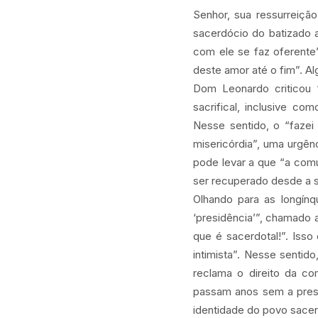
Senhor, sua ressurreição
sacerdócio do batizado 
com ele se faz oferente
deste amor até o fim”. A
Dom Leonardo criticou 
sacrifical, inclusive co
Nesse sentido, o “faze
misericórdia”, uma urgê
pode levar a que “a comu
ser recuperado desde a s
Olhando para as longín
‘presidência’”, chamado 
que é sacerdotal!”. Isso
intimista”. Nesse senti
reclama o direito da c
passam anos sem a presen
identidade do povo sacer