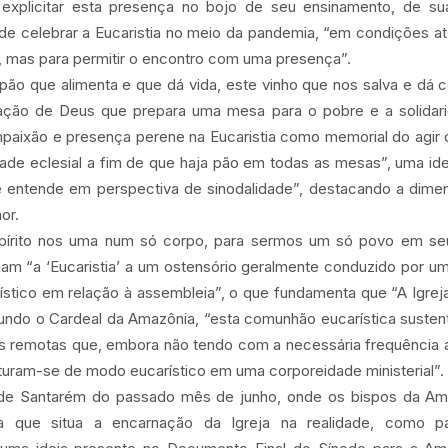
explicitar esta presença no bojo de seu ensinamento, de sua l
de celebrar a Eucaristia no meio da pandemia, “em condições at
, mas para permitir o encontro com uma presença”.
e pão que alimenta e que dá vida, este vinho que nos salva e dá
ação de Deus que prepara uma mesa para o pobre e a solidar
mpaixão e presença perene na Eucaristia como memorial do agir 
ade eclesial a fim de que haja pão em todas as mesas”, uma ide
e entende em perspectiva de sinodalidade”, destacando a dimens
or.
Espírito nos uma num só corpo, para sermos um só povo em seu
nam “a ‘Eucaristia’ a um ostensório geralmente conduzido por um
rístico em relação à assembleia”, o que fundamenta que “A Igrej
undo o Cardeal da Amazônia, “esta comunhão eucarística susten
ais remotas que, embora não tendo com a necessária frequência 
ruturam-se de modo eucarístico em uma corporeidade ministerial”.
 de Santarém do passado mês de junho, onde os bispos da Ama
a que situa a encarnação da Igreja na realidade, como pa