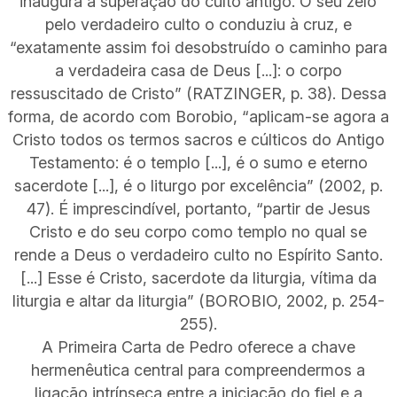
inaugura a superação do culto antigo. O seu zelo
pelo verdadeiro culto o conduziu à cruz, e
“exatamente assim foi desobstruído o caminho para
a verdadeira casa de Deus [...]: o corpo
ressuscitado de Cristo” (RATZINGER, p. 38). Dessa
forma, de acordo com Borobio, “aplicam-se agora a
Cristo todos os termos sacros e cúlticos do Antigo
Testamento: é o templo [...], é o sumo e eterno
sacerdote [...], é o liturgo por excelência” (2002, p.
47). É imprescindível, portanto, “partir de Jesus
Cristo e do seu corpo como templo no qual se
rende a Deus o verdadeiro culto no Espírito Santo.
[...] Esse é Cristo, sacerdote da liturgia, vítima da
liturgia e altar da liturgia” (BOROBIO, 2002, p. 254-
255).
A Primeira Carta de Pedro oferece a chave
hermenêutica central para compreendermos a
ligação intrínseca entre a iniciação do fiel e a