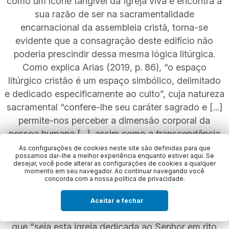
como um ícone tangível da Igreja viva e encontra a
sua razão de ser na sacramentalidade
encarnacional da assembleia cristã, torna-se
evidente que a consagração deste edifício não
poderia prescindir dessa mesma lógica litúrgica.
Como explica Arias (2019, p. 86), “o espaço
litúrgico cristão é um espaço simbólico, delimitado
e dedicado especificamente ao culto”, cuja natureza
sacramental “confere-lhe seu caráter sagrado e [...]
permite-nos perceber a dimensão corporal da
pessoa humana [...], assim como a transcendência
divina em relação à realidade material”. É
As configurações de cookies neste site são definidas para que
possamos dar-lhe a melhor experiência enquanto estiver aqui. Se
justamente por isso que a Igreja determina, no Rito
desejar, você pode alterar as configurações de cookies a qualquer
momento em seu navegador. Ao continuar navegando você
de Dedicação de Igreja e de Altar (RDA) que, “por
concorda com a nossa política de privacidade.
ser edifício visível, esta casa aparece como sinal
peculiar da Igreja peregrina na terra e imagem da
Aceitar e fechar
Igreja que habita nos céus”, tornando conveniente
que “seja esta igreja dedicada ao Senhor em rito