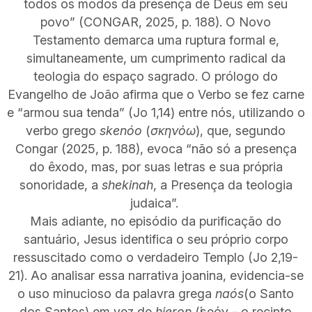
todos os modos da presença de Deus em seu
povo” (CONGAR, 2025, p. 188). O Novo
Testamento demarca uma ruptura formal e,
simultaneamente, um cumprimento radical da
teologia do espaço sagrado. O prólogo do
Evangelho de João afirma que o Verbo se fez carne
e “armou sua tenda” (Jo 1,14) entre nós, utilizando o
verbo grego
skenóo
(
σκηνόω
), que, segundo
Congar (2025, p. 188), evoca “não só a presença
do êxodo, mas, por suas letras e sua própria
sonoridade, a
shekinah
, a Presença da teologia
judaica”.
Mais adiante, no episódio da purificação do
santuário, Jesus identifica o seu próprio corpo
ressuscitado como o verdadeiro Templo (Jo 2,19-
21). Ao analisar essa narrativa joanina, evidencia-se
o uso minucioso da palavra grega
naós
(o Santo
dos Santos) em vez de
hieron
(ἱερόν - o recinto