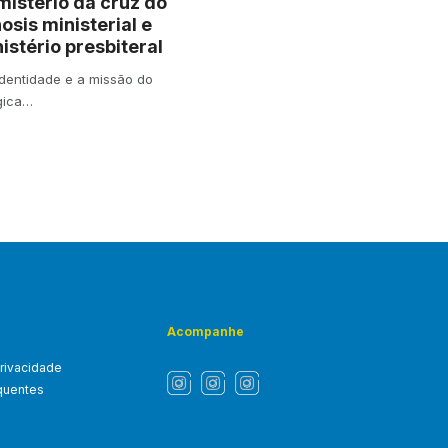
mistério da cruz do
osis ministerial e
istério presbiteral
 identidade e a missão do
ógica…
Acompanhe
privacidade
quentes