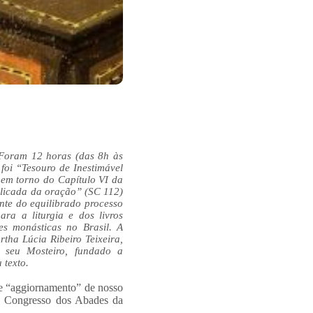
 Foram 12 horas (das 8h às
foi “Tesouro de Inestimável
 em torno do Capítulo VI da
elicada da oração” (SC 112)
te do equilibrado processo
ra a liturgia e dos livros
es monásticas no Brasil. A
artha Lúcia
Ribeiro Teixeira,
 seu Mosteiro, fundado a
 texto.
 de “aggiornamento” de nosso
lo Congresso dos Abades da