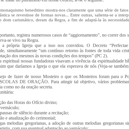
do monaquismo beneditino mostra-nos claramente que uma série de fatos
stica se revestisse de formas novas... Entre outras, salienta-se a inte
dom carismático, deram da Regra, a fim de adaptá-la às necessidades
portanto, registra numerosos casos de “aggiornamento”, no correr dos
rva-se vivo na Regra.
a própria Igreja que a isso nos convidou. O Decreto “Perfectae C
, simultaneamente “um contínuo retorno às fontes de toda vida cristã
daptação dos mesmos às novas condições dos tempos” (PC 2).
espiritual nossas fundadoras visavam a vivência da espiritualidade bíb
ssim que daríamos a Igreja o que ela esperava de nós (Veja-se també
esejo de fazer de nosso Mosteiro o que os Mosteiros foram para o P
COLAS DE ORAÇÃO. Para atingir tal objetivo, vários problemas 
a como no da oração secreta.
nitária:
ação das Horas do Ofício divino;
 vernáculo;
pausas de silêncio durante a recitação;
ção e atualização do cerimonial;
gas melodias gregorianas, a adoção de outras melodias gregorianas sim
ristia, com sua eventual adaptação ao vernáculo;