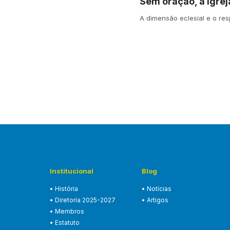
Sem oração, a Igrej
A dimensão eclesial e o res
Institucional
Blog
• História
• Notícias
• Diretoria 2025-2027
• Artigos
• Membros
• Estatuto