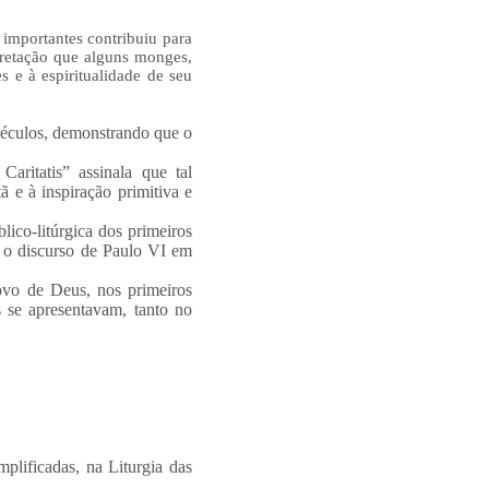
 importantes contribuiu para
rpretação que alguns monges,
 e à espiritualidade de seu
 séculos, demonstrando que o
aritatis” assinala que tal
 e à inspiração primitiva e
lico-litúrgica dos primeiros
m o discurso de Paulo VI em
ovo de Deus, nos primeiros
se apresentavam, tanto no
plificadas, na Liturgia das