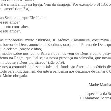
al é a mais antiga na Igreja. Vem da sinagoga. Por exemplo o Sl 135: o
eu amor” (tom 3 a).
ao Senhor, porque Ele é bom:
 é seu amor
”
mamento com saber,
 é seu amor
”.
s fundadoras, muito estudiosa, Ir. Mônica Castanheira, costumava 
a: louvor de Deus, anúncio da Escritura, oração ou: Palavra de Deus que
ou o celebra (oração e hino).
is modos sobre nós: como Palavra que nos vem de Deus e como palav
ento na Regra, que “tal seja a nossa presença na salmodia, que nos
em tudo seja Deus glorificado” (RB 57,9).
de nossa comunidade desde o início da fundação é ter todo o Ofício di
 forte para nós, que nem durante a pandemia nós deixamos de cantar o O
o. Muito obrigada.
Madre Martha
Itapecerica da 
III Maratona Sacro