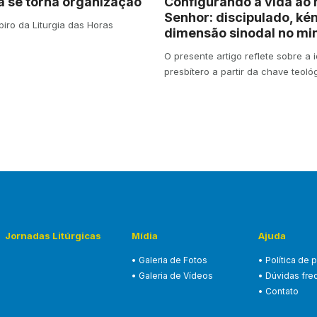
a se torna organização
Configurando a vida ao 
Senhor: discipulado, kén
piro da Liturgia das Horas
dimensão sinodal no min
O presente artigo reflete sobre a
presbítero a partir da chave teol
Jornadas Litúrgicas
Mídia
Ajuda
• Galeria de Fotos
• Política de 
• Galeria de Vídeos
• Dúvidas fre
• Contato