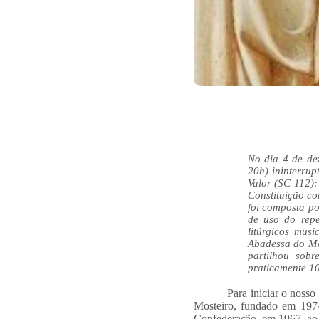
No dia 4 de de
20h) ininterrup
Valor (SC 112)
Constituição con
foi composta p
de uso do repe
litúrgicos mus
Abadessa do Mo
partilhou sob
praticamente 1
Para iniciar o nosso
Mosteiro, fundado em 1974
Confederação, em 1967, ao s