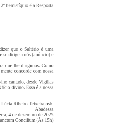
 2º hemistíquio é a Resposta
dizer que o Saltério é uma
 se dirige a nós (anúncio) e
ra que lhe dirigimos. Como
sa mente concorde com nossa
vino cantado, desde Vigílias
fício divino. Essa é a nossa
 Lúcia
Ribeiro Teixeira,osb.
Abadessa
Serra, 4 de dezembro de 2025
sanctum Concilium (Às 15h)