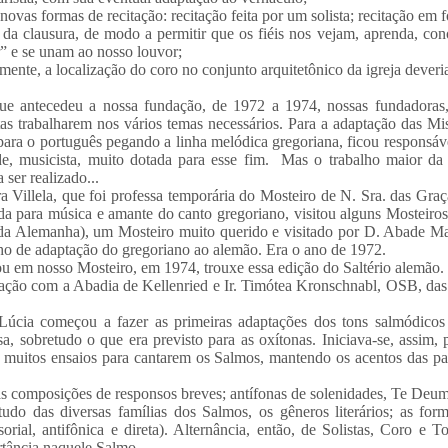
novas formas de recitação: recitação feita por um solista; recitação em fo
 da clausura, de modo a permitir que os fiéis nos vejam, aprenda, con
” e se unam ao nosso louvor;
ente, a localização do coro no conjunto arquitetônico da igreja deveria p
ue antecedeu a nossa fundação, de 1972 a 1974, nossas fundadoras
as trabalharem nos vários temas necessários. Para a adaptação das Mi
para o português pegando a linha melódica gregoriana, ficou responsáv
de, musicista, muito dotada para esse fim. Mas o trabalho maior da
 ser realizado...
ra Villela, que foi professa temporária do Mosteiro de N. Sra. das Gra
da para música e amante do canto gregoriano, visitou alguns Mosteiros
da Alemanha), um Mosteiro muito querido e visitado por D. Abade Ma
lho de adaptação do gregoriano ao alemão. Era o ano de 1972.
ou em nosso Mosteiro, em 1974, trouxe essa edição do Saltério alemão
ação com a Abadia de Kellenried e Ir. Timótea Kronschnabl, OSB, das
 Lúcia começou a fazer as primeiras adaptações dos tons salmódicos
a, sobretudo o que era previsto para as oxítonas. Iniciava-se, assim
 muitos ensaios para cantarem os Salmos, mantendo os acentos das pa
s composições de responsos breves; antífonas de solenidades, Te Deum
udo das diversas famílias dos Salmos, os gêneros literários; as for
rial, antifônica e direta). Alternância, então, de Solistas, Coro e 
tância naquele Salmo.