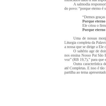
A salmodia responsori
do povo: “porque eterno é s
“Demos graças 
Porque eterno
Ele criou o fir
Porque eterno
Uma de nossas monja
Liturgia completa da Palavr
a nossa que se dirige a Ele 
O saltério age de do
nos ensina Nosso Pai São B
voz” (RB 19,7),” para que 
Outra característica 
até Completas. E isso é tão
partilha ao tema apresentad