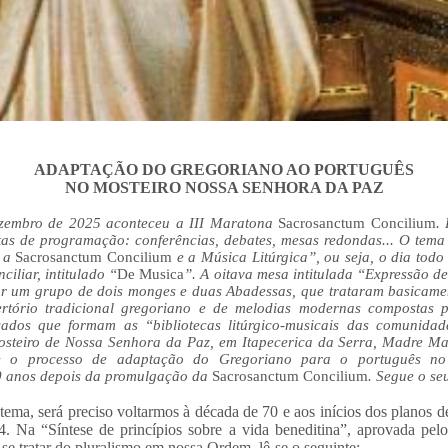
ADAPTAÇÃO DO GREGORIANO AO PORTUGUÊS
NO MOSTEIRO NOSSA SENHORA DA PAZ
zembro de 2025 aconteceu a III Maratona
Sacrosanctum Concilium
.
tas de programação: conferências, debates, mesas redondas... O tema 
: a
Sacrosanctum Concilium
e a Música Litúrgica”, ou seja, o dia todo
ciliar, intitulado “
De Musica
”. A oitava mesa intitulada “Expressão d
or um grupo de dois monges e duas Abadessas, que trataram basicamen
rtório tradicional gregoriano e de melodias modernas compostas pa
icados que formam as “bibliotecas litúrgico-musicais das comunidad
steiro de Nossa Senhora da Paz, em Itapecerica da Serra, Madre M
re o processo de adaptação do Gregoriano para o português no
0 anos depois da promulgação da
Sacrosanctum Concilium
. Segue o seu
 tema, será preciso voltarmos à década de 70 e aos inícios dos planos
. Na “Síntese de princípios sobre a vida beneditina”, aprovada pe
e tratar do pluralismo em nossa Ordem, lê-se o seguinte: