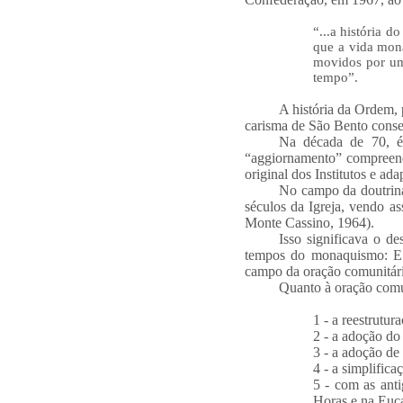
“...a história 
que a vida moná
movidos por um 
tempo”.
A história da Ordem, 
carisma de São Bento conse
Na década de 70, é 
“aggiornamento” compreende
original dos Institutos e a
No campo da doutrina 
séculos da Igreja, vendo a
Monte Cassino, 1964).
Isso significava o d
tempos do monaquismo: ES
campo da oração comunitári
Quanto à oração comu
1 - a reestrutur
2 - a adoção do
3 - a adoção de 
4 - a simplifica
5 - com as anti
Horas e na Euca