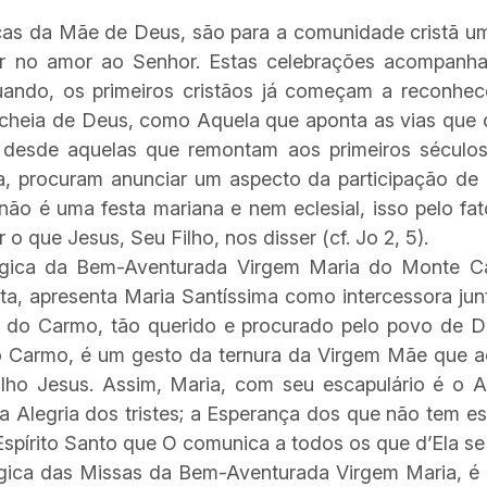
s da Mãe de Deus, são para a comunidade cristã u
scer no amor ao Senhor. Estas celebrações acompanh
quando, os primeiros cristãos já começam a reconhe
 cheia de Deus, como Aquela que aponta as vias que
 desde aquelas que remontam aos primeiros séculos
a, procuram anunciar um aspecto da participação de
, não é uma festa mariana e nem eclesial, isso pelo fa
 o que Jesus, Seu Filho, nos disser (cf. Jo 2, 5).
rgica da Bem-Aventurada Virgem Maria do Monte Ca
sta, apresenta Maria Santíssima como intercessora jun
io do Carmo, tão querido e procurado pelo povo de D
o Carmo, é um gesto da ternura da Virgem Mãe que a
ho Jesus. Assim, Maria, com seu escapulário é o Au
a Alegria dos tristes; a Esperança dos que não tem e
Espírito Santo que O comunica a todos os que d’Ela s
ica das Missas da Bem-Aventurada Virgem Maria, é 