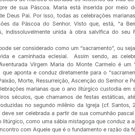
mpre de sua Páscoa. Maria está inserida por meio 
de Deus Pai. Por isso, todas as celebrações mariana
ssões da Páscoa do Senhor. Visto que, está, “a B
 indissoluvelmente unida à obra salvífica do seu 
de ser considerado como um “sacramento”, ou seja, 
ida e caminhada eclesial. Assim sendo, as celeb
-Aventurada Virgem Maria do Monte Carmelo é um “
 que aponta e conduz diretamente para o “sacramen
a Paixão, Morte, Ressurreição, Ascenção do Senhor e P
rações marianas que o ano litúrgico custodia em s
iros séculos, que chamamos de festas estáticas, até
oduzidas no segundo milênio da Igreja (cf. Santos, 
 deve ser celebrada a partir de sua comunhão pascal
o litúrgico, como uma sábia mistagoga que conduz a a
 encontro com Aquele que é o fundamento e razão da fé 