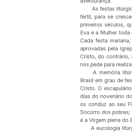
aventurança.
As festas litúrgica
fértil, para se cre
primeiros séculos, 
Eva e a Mulher toda
Cada festa mariana,
aprovadas pela Igrej
Cristo, do contrário
nos pede para realizar
A memória litú
Brasil em grau de fe
Cristo. O escapulár
dias do novenário d
os conduz ao seu Fil
Socorro dos pobres; 
é a Virgem plena do 
A eucologia litúrg