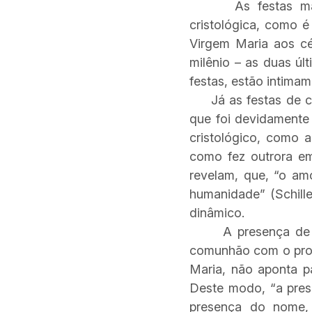
As festas mariana
cristológica, como 
Virgem Maria aos c
milênio – as duas últ
festas, estão intimam
Já as festas de car
que foi devidamente
cristológico, como 
como fez outrora em
revelam, que, “o am
humanidade” (Schilleb
dinâmico.
A presença de Mari
comunhão com o projet
Maria, não aponta p
Deste modo, “a prese
presença do nome,