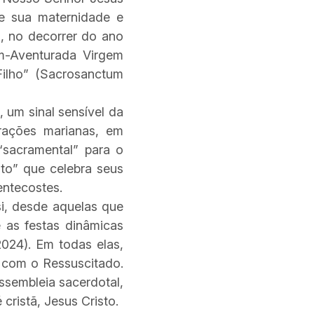
de sua maternidade e
s, no decorrer do ano
em-Aventurada Virgem
Filho” (Sacrosanctum
um sinal sensível da
rações marianas, em
sacramental” para o
to” que celebra seus
entecostes.
i, desde aquelas que
 as festas dinâmicas
2024). Em todas elas,
 com o Ressuscitado.
ssembleia sacerdotal,
cristã, Jesus Cristo.