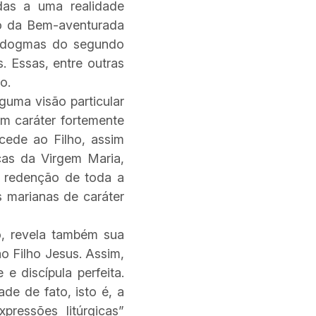
as a uma realidade
ão da Bem-aventurada
o dogmas do segundo
s. Essas, entre outras
to.
uma visão particular
m caráter fortemente
cede ao Filho, assim
cas da Virgem Maria,
a redenção de toda a
as marianas de caráter
, revela também sua
ao Filho Jesus. Assim,
 discípula perfeita.
de de fato, isto é, a
essões litúrgicas”