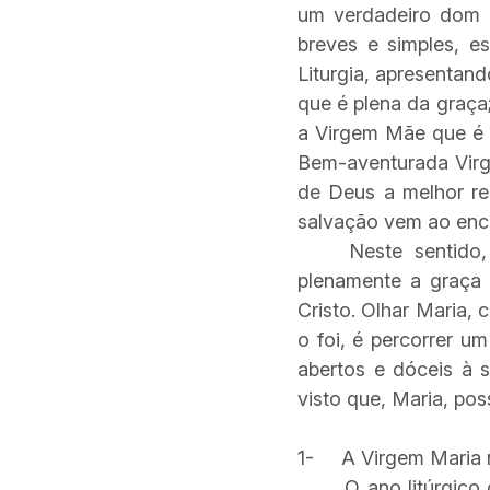
um verdadeiro dom 
breves e simples, es
Liturgia, apresentan
que é plena da graça
a Virgem Mãe que é 
Bem-aventurada Vir
de Deus a melhor rez
salvação vem ao enco
Neste sentido
plenamente a graça 
Cristo. Olhar Maria,
o foi, é percorrer u
abertos e dóceis à s
visto que, Maria, po
1-
A Virgem Maria 
O ano litúrgico ce