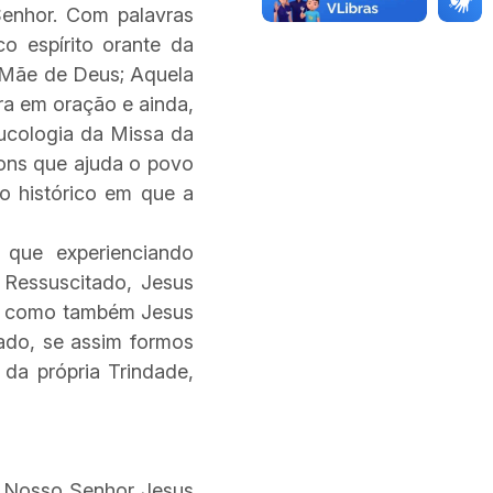
enhor. Com palavras
co espírito orante da
é Mãe de Deus; Aquela
ra em oração e ainda,
ucologia da Missa da
ns que ajuda o povo
to histórico em que a
 que experienciando
 Ressuscitado, Jesus
la, como também Jesus
jado, se assim formos
 da própria Trindade,
 Nosso Senhor Jesus