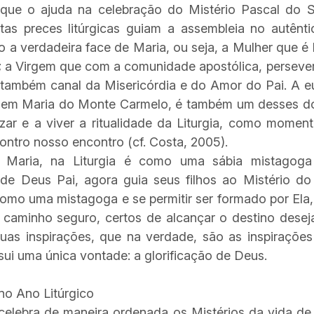
que o ajuda na celebração do Mistério Pascal do S
tas preces litúrgicas guiam a assembleia no autênti
do a verdadeira face de Maria, ou seja, a Mulher que 
; a Virgem que com a comunidade apostólica, perseve
também canal da Misericórdia e do Amor do Pai. A e
gem Maria do Monte Carmelo, é também um desses do
ar e a viver a ritualidade da Liturgia, como momen
ntro nosso encontro (cf. Costa, 2005).
, Maria, na Liturgia é como uma sábia mistagoga
de Deus Pai, agora guia seus filhos ao Mistério do
 como uma mistagoga e se permitir ser formado por E
m caminho seguro, certos de alcançar o destino dese
uas inspirações, que na verdade, são as inspirações
ssui uma única vontade: a glorificação de Deus.
no Ano Litúrgico
lebra de maneira ordenada os Mistérios da vida de