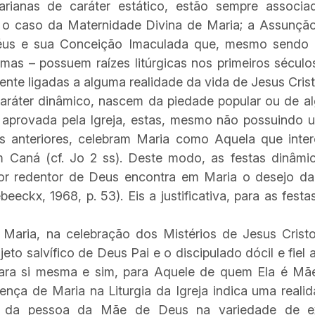
s de caráter estático, estão sempre associad
é o caso da Maternidade Divina de Maria; a Assunç
éus e sua Conceição Imaculada que, mesmo send
imas – possuem raízes litúrgicas nos primeiros século
ente ligadas a alguma realidade da vida de Jesus Cris
áter dinâmico, nascem da piedade popular ou de alg
 aprovada pela Igreja, estas, mesmo não possuindo u
as anteriores, celebram Maria como Aquela que inter
 Caná (cf. Jo 2 ss). Deste modo, as festas dinâmi
or redentor de Deus encontra em Maria o desejo d
eeckx, 1968, p. 53). Eis a justificativa, para as fest
a, na celebração dos Mistérios de Jesus Cristo
o salvífico de Deus Pai e o discipulado dócil e fiel 
ara si mesma e sim, para Aquele de quem Ela é Mãe e
nça de Maria na Liturgia da Igreja indica uma realida
 da pessoa da Mãe de Deus na variedade de expr