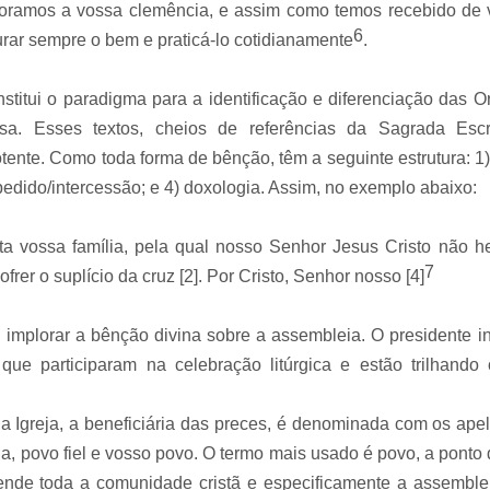
ploramos a vossa clemência, e assim como temos recebido de v
6
rar sempre o bem e praticá-lo cotidianamente
.
onstitui o paradigma para a identificação e diferenciação das 
ssa. Esses textos, cheios de referências da Sagrada Esc
otente. Como toda forma de bênção, têm a seguinte estrutura: 1
edido/intercessão; e 4) doxologia. Assim, no exemplo abaixo:
esta vossa família, pela qual nosso Senhor Jesus Cristo não h
7
frer o suplício da cruz [2]. Por Cristo, Senhor nosso [4]
é implorar a bênção divina sobre a assembleia. O presidente i
e participaram na celebração litúrgica e estão trilhando
a Igreja, a beneficiária das preces, é denominada com os apel
reja, povo fiel e vosso povo. O termo mais usado é povo, a ponto 
de toda a comunidade cristã e especificamente a assemblei