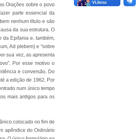
s Orações sobre o povo
azer parte essencial da
ebem nenhum título e são
 causa da sua estrutura. O
e da Epifania e, também,
lum, Ad plebem) e “sobre
por sua vez, as apresenta
ovo”. Por esse motivo o
itência e conversão. Do
é a edição de 1962. Por
entrado num único tempo
extos mais antigos para os
ânico colocado no fim de
m apêndice do Ordinário
a. O único formulário no