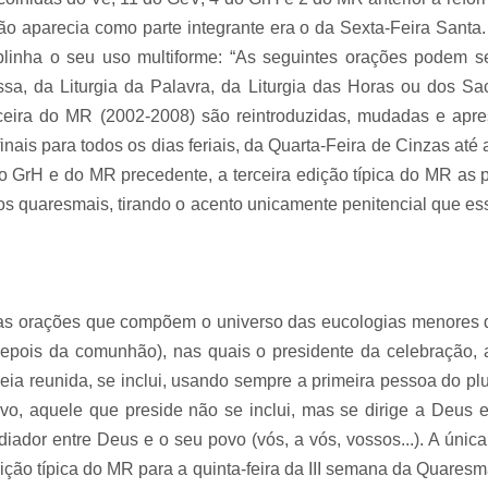
ão aparecia como parte integrante era o da Sexta-Feira Santa. 
linha o seu uso multiforme: “As seguintes orações podem s
ssa, da Liturgia da Palavra, da Liturgia das Horas ou dos Sa
terceira do MR (2002-2008) são reintroduzidas, mudadas e apr
s finais para todos os dias feriais, da Quarta-Feira de Cinzas ate
 GrH e do MR precedente, a terceira edição típica do MR as p
s quaresmais, tirando o acento unicamente penitencial que essa
as orações que compõem o universo das eucologias menores da
pois da comunhão), nas quais o presidente da celebração,
a reunida, se inclui, usando sempre a primeira pessoa do plural 
ovo, aquele que preside não se inclui, mas se dirige a Deus
dor entre Deus e o seu povo (vós, a vós, vossos...). A única
ição típica do MR para a quinta-feira da III semana da Quares