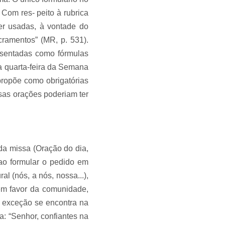
Com res- peito à rubrica
er usadas, à vontade do
cramentos” (MR, p. 531).
esentadas como fórmulas
́ a quarta-feira da Semana
ropõe como obrigatórias
s orações poderiam ter
 missa (Oração do dia,
 ao formular o pedido em
(nós, a nós, nossa...),
 em favor da comunidade,
 exceção se encontra na
ma: “Senhor, confiantes na