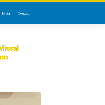
Mídia
Contato
Missal
imo