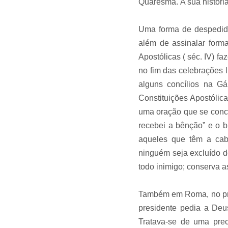
Quaresma.
A sua históri
Uma forma de despedida d
além de assinalar formal
Apostólicas ( séc. IV) 
no fim das celebrações 
alguns concílios na Ga
Constituições Apostóli
uma oração que se conc
recebei a bênção” e o 
aqueles que têm a cabec
ninguém seja excluído d
todo inimigo; conserva a
Também em Roma, no prim
presidente pedia a Deus 
Tratava-se de uma prec