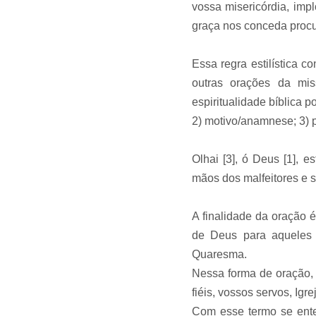
vossa misericórdia, im
graça nos conceda procu
Essa regra estilística c
outras orações da mi
espiritualidade bíblica p
2) motivo/anamnese; 3) p
Olhai [3], ó Deus [1], 
mãos dos malfeitores e so
A finalidade da oração 
de Deus para aqueles qu
Quaresma.
Nessa forma de oração, 
fiéis, vossos servos, Ig
Com esse termo se enten