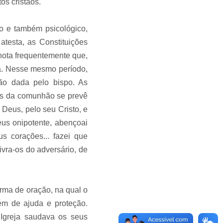
os cristãos.
o e também psicológico,
atesta, as Constituições
) nota frequentemente que,
ida. Nesse mesmo período,
̧ão dada pelo bispo. As
ois da comunhão se prevê
 Deus, pelo seu Cristo, e
Deus onipotente, abençoai
s corações... fazei que
ivra-os do adversário, de
ma de oração, na qual o
́m de ajuda e proteção.
Igreja saudava os seus