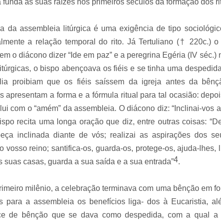
a funda as suas raízes nos primeiros séculos da formação dos rit
a assembleia litúrgica é uma exigência de tipo sociológic
mente a relação temporal do rito. Já Tertuliano († 220c.) o 
fazem o diácono dizer “Ide em paz” e a peregrina Egéria (IV séc.
litúrgicas, o bispo abençoava os fiéis e se tinha uma desped
́lia proibiam que os fiéis saíssem da igreja antes da bênc
cas apresentam a forma e a fórmula ritual para tal ocasião: dep
lui com o “amém” da assembleia. O diácono diz: “Inclinai-vos a
bispo recita uma longa oração que diz, entre outras coisas: “
̧a inclinada diante de vós; realizai as aspirações dos seu
o vosso reino; santifica-os, guarda-os, protege-os, ajuda-lhes, l
4
s suas casas, guarda a sua saída e a sua entrada”
.
eiro milênio, a celebração terminava com uma bênção em for
para a assembleia os benefícios liga- dos à Eucaristia, ale
e de bênção que se dava como despedida, com a qual a 