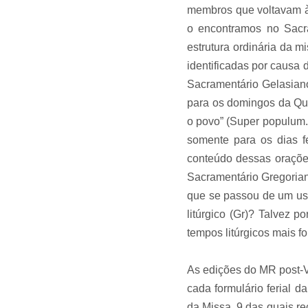
membros que voltavam à
o encontramos no Sacra
estrutura ordinária da m
identificadas por causa d
Sacramentário Gelasiano
para os domingos da Qua
o povo” (Super populum. 
somente para os dias f
conteúdo dessas oraçõ
Sacramentário Gregoriano
que se passou de um uso
litúrgico (Gr)? Talvez p
tempos litúrgicos mais f
As edições do MR post-
cada formulário ferial 
da Missa, 9 das quais rec