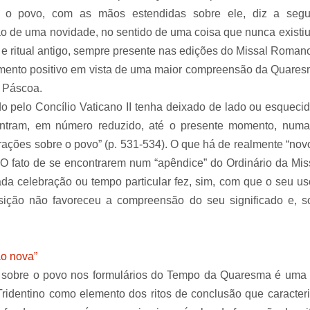
 o povo, com as mãos estendidas sobre ele, diz a seguin
̃o de uma novidade, no sentido de uma coisa que nunca existiu
e ritual antigo, sempre presente nas edições do Missal Roman
imento positivo em vista de uma maior compreensão da Quare
a Páscoa.
o pelo Concílio Vaticano II tenha deixado de lado ou esquecid
ontram, em número reduzido, até o presente momento, numa
ações sobre o povo” (p. 531-534). O que há de realmente “novo”
. O fato de se encontrarem num “apêndice” do Ordinário da Mi
a celebração ou tempo particular fez, sim, com que o seu us
sição não favoreceu a compreensão do seu significado e, so
ão nova”
̃es sobre o povo nos formulários do Tempo da Quaresma é uma 
Tridentino como elemento dos ritos de conclusão que caracteri