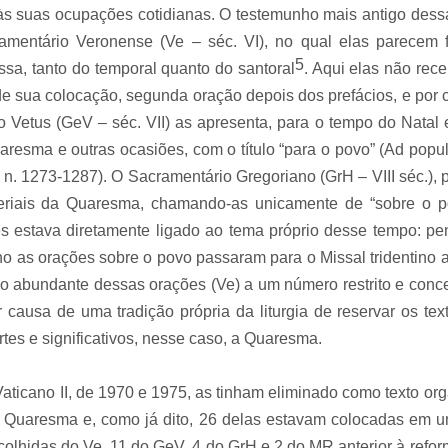
s suas ocupações cotidianas. O testemunho mais antigo dessa
mentário Veronense (Ve – séc. VI), no qual elas parecem f
5
issa, tanto do temporal quanto do santoral
. Aqui elas não rec
e sua colocação, segunda oração depois dos prefácios, e por
 Vetus (GeV – séc. VII) as apresenta, para o tempo do Natal 
resma e outras ocasiões, com o título “para o povo” (Ad popu
n. 1273-1287). O Sacramentário Gregoriano (GrH – VIII séc.), 
eriais da Quaresma, chamando-as unicamente de “sobre o p
es estava diretamente ligado ao tema próprio desse tempo: pen
 as orações sobre o povo passaram para o Missal tridentino at
 abundante dessas orações (Ve) a um número restrito e conc
or causa de uma tradição própria da liturgia de reservar os t
ortes e significativos, nesse caso, a Quaresma.
Vaticano II, de 1970 e 1975, as tinham eliminado como texto org
da Quaresma e, como já dito, 26 delas estavam colocadas em u
olhidas do Ve, 11 do GeV, 4 do GrH e 2 do MR anterior à reform