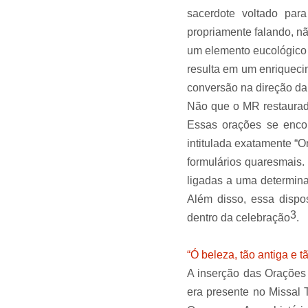
sacerdote voltado para
propriamente falando, na
um elemento eucológico 
resulta em um enriquec
conversão na direção d
Não que o MR restaurad
Essas orações se enc
intitulada exatamente “Or
formulários quaresmais
ligadas a uma determinad
Além disso, essa dispo
3
dentro da celebração
.
“Ó beleza, tão antiga e t
A inserção das Oraço
era presente no Missal 