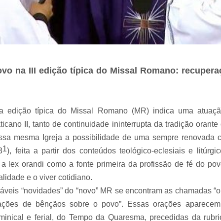
vo na III edição típica do Missal Romano: recuperaça
ra edição típica do Missal Romano (MR) indica uma atuação
ticano II, tanto de continuidade ininterrupta da tradição orant
essa mesma Igreja a possibilidade de uma sempre renovada c
1
3
), feita a partir dos conteúdos teológico-eclesiais e litúrgi
 lex orandi como a fonte primeira da profissão de fé do po
alidade e o viver cotidiano.
ráveis “novidades” do “novo” MR se encontram as chamadas “ora
ções de bênçãos sobre o povo”. Essas orações aparec
ominical e ferial, do Tempo da Quaresma, precedidas da rubr