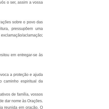
ós o ser, assim a vossa
Orações sobre o povo das
ritura, pressupõem uma
) exclamação/aclamação;
esitou em entregar-se às
nvoca a proteção e ajuda
 o caminho espiritual da
ativos de família, vossos
de dar nome às Orações.
a reunida em oração. O