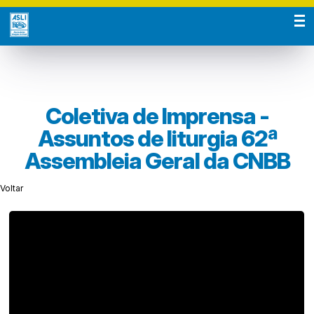
Coletiva de Imprensa -
Assuntos de liturgia 62ª
Assembleia Geral da CNBB
Voltar